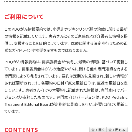
サイト内検索
お問い合わせ
遺伝学的情報
ご利用について
統合、代替、補完療法
このPDQがん情報要約では、小児非ホジキンリンパ腫の治療に関する最新
の情報を記載しています。患者さんとそのご家族および介護者に情報を提
供し、支援することを目的としています。医療に関する決定を行うための正
式なガイドラインや推奨を示すものではありません。
PDQがん情報要約は、編集委員会が作成し、最新の情報に基づいて更新し
ています。編集委員会はがんの治療やがんに関する他の専門知識を有する
専門家によって構成されています。要約は定期的に見直され、新しい情報が
あれば更新されます。各要約の日付（"原文更新日"）は、直近の更新日を表
しています。患者さん向けの本要約に記載された情報は、専門家向けバー
ジョンより抜粋したものです。専門家向けバージョンは、PDQ Pediatric
Treatment Editorial Boardが定期的に見直しを行い、必要に応じて更新し
ています。
CONTENTS
全て開く
全て閉じる