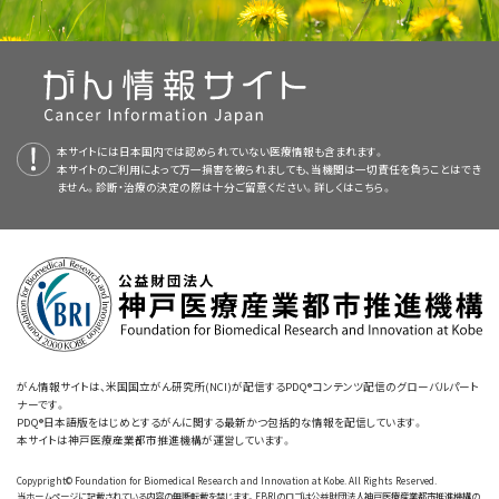
腫
はBリンパ球から発生します。
語）
I期
関する最新かつ公表済みの情報を要約して収載しています。ほとんどの要
覧ください。
約について、2つのバージョンが利用可能です。専門家向けの要約には、詳
Tリンパ球
：
T細胞
とも呼ばれ、感染防御に利用される
がん治療における造血幹細胞移植（英語）
細な情報が専門用語で記載されています。患者さん向けの要約は、理解し
非ホジキンリンパ腫の小児の治療では、小児がんの治療に精通した医
抗体をBリンパ球が生産するのを助ける。
師で構成されるチームによって治療計画が作成されるべきです。
やすい平易な表現を用いて書かれています。いずれの場合も、がんに関する
腫瘍を可能な限り摘出する手術と、その後の
多剤併用化学療
正確かつ最新の情報を提供しています。また、ほとんどの要約は
スペイン語
ナチュラルキラー細胞
：NK細胞とも呼ばれ、がん細胞
法
小児非ホジキンリンパ腫の治療は、小児がんの治療を専門とする小児腫瘍
本サイトには日本国内では認められていない医療情報も含まれます。
版も利用可能です。
や
ウイルス
を攻撃する。
本サイトのご利用によって万一損害を被られましても、当機関は一切責任を負うことはでき
医が治療を監督します。小児腫瘍医は、小児がんの治療に精通しつつ、同時
多剤併用化学療法と場合により分子標的療法（
リツキシマブ
）
小児がんに関するさらなる情報や、がん全般に関するその他の資料につい
ません。診断・治療の決定の際は十分ご留意ください。詳しくは
こちら。
PDQはNCIが提供する1つのサービスです。NCIは、米国国立衛生研究所
に特定の医療分野も専門とする他の医療従事者と協力しながら治療に取り
ては、以下をご覧ください：
（National Institutes of Health：NIH）の一部であり、NIHは連邦政府にお
組んでいきます。ほかにも以下の専門家が関与することがあります：
リンパ管：全身に張り巡らされた細い管で、体内の様々な場所
ける生物医学研究の中心機関です。PDQ要約は独立した医学文献のレ
からリンパ液を集めて血流に戻しています。
ビューに基づいて作成されたものであり、NCIまたはNIHの方針声明ではあ
りません。
リンパ節
：リンパ液の
ろ過
を行う豆のような形をした小さな構
再発または難治性バーキットリンパ腫の治療
造物で、感染や疾患に対する防御を担う白血球の貯蔵場所に
がんについて（英語）
以下の治療法に関する情報については、
治療選択肢の概要
をご覧くださ
小児科医
もなっています。リンパ節は全身に張り巡らされたリンパ管に
本要約の目的
い。
沿って存在しています。リンパ節は頸部、わきの下、
縦隔
（左右
がん情報サイトは、米国国立がん研究所(NCI)が配信するPDQ®コンテンツ配信のグローバルパート
小児がん（英語）
放射線腫瘍医
ナーです。
このPDQがん情報要約では、小児非ホジキンリンパ腫の治療に関する最新
の
肺
の間の領域）、
腹部
、
骨盤
、
鼠径部
に多数集まっています。
PDQ®日本語版をはじめとするがんに関する最新かつ包括的な情報を配信しています。
再発
または
難治性
バーキットリンパ腫
の治療法には以下のようなものがあ
の情報を記載しています。患者さんとそのご家族および介護者に情報を提
小児がんのためのCureSearch（英語）
本サイトは神戸医療産業都市推進機構が運営しています。
ります：
小児血液専門医
供し、支援することを目的としています。医療に関する決定を行うための正
脾臓
：リンパ球の生産、
赤血球
とリンパ球の貯蔵、血液のろ過、
Copypright© Foundation for Biomedical Research and Innovation at Kobe. All Rights Reserved.
小児がん治療の晩期合併症（晩期障害）
式なガイドラインや推奨を示すものではありません。
古くなった血液細胞の破壊などを担っている臓器です。脾臓は
当ホームページに記載されている内容の無断転載を禁じます。FBRIのロゴは公益財団法人神戸医療産業都市推進機構の