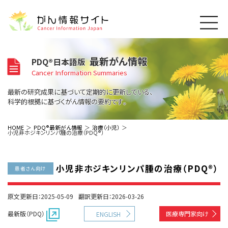
このサイトについて
最新がん情報
PDQ®日本語版
About Cancer Information Japan
Cancer Information Summaries
ご利用規約
がんの種類
最新の研究成果に基づいて定期的に更新している、
Cancer Types
プライバシーポリシー
科学的根拠に基づくがん情報の要約です。
お問い合わせ
脳神経
泌尿器
内分泌
最新がん情報
HOME
PDQ®最新がん情報
治療（小児）
小児非ホジキンリンパ腫の治療（PDQ®）
Summaries
寄附・協賛のお願い
眼
婦人科
原発不明
寄附・協賛一覧
頭頸部
皮膚
治療（成人）
がん用語辞書
小児
小児非ホジキンリンパ腫の治療（PDQ®）
沿革
Dictionary
患者さん向け
呼吸器
骨軟部
治療（小児）
支持療法と緩和ケア
関連リンク
支持療法と緩和ケア
乳腺
造血器
お知らせ一覧
原文更新日：2025-05-09
翻訳更新日：2026-03-26
補完代替医療
News
スクリーニング（検診）
消化管
AIDs関連
最新版（PDQ）
医療専門家向け
ENGLISH
予防
肝胆膵
胚細胞
全般