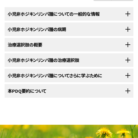
小児非ホジキンリンパ腫についての一般的な情報
小児非ホジキンリンパ腫の病期
小児非ホジキンリンパ腫は、体の免疫系の一部であるリンパ系で発生
するがんです。
治療選択肢の概要
小児非ホジキンリンパ腫の診断がついた後には、がん細胞のリンパ系
免疫系
は、感染や疾患から体を保護しています。
内部での拡がりや他の部位への転移の有無を明らかにするために、さ
らに検査が行われます。
小児非ホジキンリンパ腫の治療選択肢
リンパ系
は以下の要素で構成されています：
小児の非ホジキンリンパ腫に対する治療法には様々なものがありま
す。
がんの病期とは、腫瘍の大きさ、転移の有無、最初の発生部位からどれくら
小児非ホジキンリンパ腫についてさらに学ぶために
バーキットリンパ腫
い離れて転移しているかなど、体内でのがんの拡がりの程度を表す指標で
保護者と担当の治療チームが協力して、治療法を決定します。がんの位置、
す。最善の治療計画を立てるためには、非ホジキンリンパ腫の病期を把握
非ホジキンリンパ腫の種類、がんが新たに診断されたものかそれとも再発
米国国立がん研究所
本PDQ要約について
が提供している小児非ホジキンリンパ腫に関する詳し
バーキットリンパ腫の治療
しておくことが重要です。
したものか、お子さんの年齢と全体的な健康状態など、数多くの要因が検討
い情報については、以下をご覧ください：
リンパ液
：
リンパ管
を流れる無色の水のような液体で、
リンパ球
されます。
（
白血球
）を運びます。
非ホジキンリンパ腫の診断に使用される検査法や手技については、
一般的
以下の治療法に関する情報については、
治療選択肢の概要
をご覧くださ
PDQについて
な情報
をご覧ください。
い。
小児の治療計画では、腫瘍についての情報、治療の目標、治療選択肢、起こ
PDQ（Physician Data Query：医師データ照会）は、米国国立がん研究所
りうる副作用などが検討対象に含まれます。治療に先立って担当の治療
新たに
診断
された
Bリンパ球
バーキットリンパ腫
：
B細胞
とも呼ばれ、感染防御に関わる
の治療法には以下のようなものがあ
抗
小児非ホジキンリンパ腫では以下のような病期が用いられます：
（NCI）が提供する総括的ながん情報データベースです。PDQデータベース
チームと今後の見通しについて話し合うことが助けになります。実際の進め
ります：
体
を生産します。ほとんどの種類の
非ホジキンリンパ
非ホジキンリンパ腫に対する使用が承認されている薬剤（英
には、がんの予防や発見、遺伝学的情報、治療、支持療法、補完代替医療に
方については、NCIの
小児がんの子どもたち：親のための手引き（英語）
をご