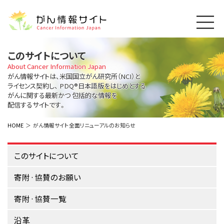
このサイトについて
このサイトについて
About Cancer Information Japan
About Cancer Information Japan
がん情報サイトは、米国国立がん研究所（NCI）と
ご利用規約
ライセンス契約し、
PDQ®日本語版をはじめとする
がんの種類
がんに関する最新かつ
包括的な情報を
Cancer Types
プライバシーポリシー
配信するサイトです。
お問い合わせ
脳神経
泌尿器
内分泌
最新がん情報
HOME
がん情報サイト全面リニューアルのお知らせ
Summaries
寄附・協賛のお願い
眼
婦人科
原発不明
寄附・協賛一覧
頭頸部
皮膚
治療（成人）
このサイトについて
がん用語辞書
小児
沿革
Dictionary
呼吸器
骨軟部
治療（小児）
寄附·協賛のお願い
支持療法と緩和ケア
関連リンク
支持療法と緩和ケア
乳腺
造血器
お知らせ一覧
寄附·協賛一覧
補完代替医療
News
スクリーニング（検診）
消化管
AIDs関連
沿革
予防
肝胆膵
胚細胞
全般