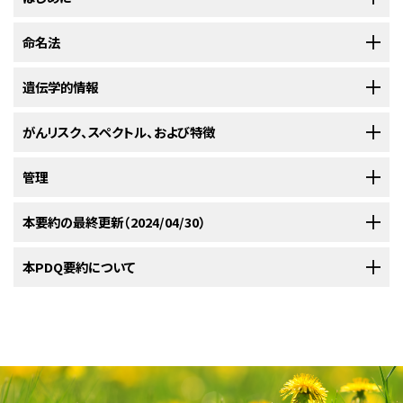
ラブドイド腫瘍
命名法
素因症候群
1型（RTPS1）は、
染色体22q11
にある
SMARCB1
遺伝子
に生じた
ヘテロ接合性
かつ機能喪失型の
病的
な
生殖細胞系
（すなわ
ち遺伝性）変異によって引き起こされる。
RTPS1患者では、中枢
[
1
]
[
2
]
[
3
]
SMARCB1
遺伝学的情報
遺伝子の
病的
な
生殖細胞系
多様体を有する個人は、ラブドイド腫
神経系ラブドイド腫瘍と非中枢神経系ラブドイド腫瘍（非定型奇形腫様/ラブ
瘍
素因症候群
1型（RTPS1）を有していると表現される。
SMARCA4
遺伝
[
1
]
ドイド腫瘍［AT/RT］、腎臓の悪性ラブドイド腫瘍［MRT］、および腎外性ラブド
子の病的な生殖細胞系
多様体
を有する個人は、ラブドイド腫瘍素因症候群2
がんリスク、スペクトル、および特徴
分子遺伝学
イド腫瘍を含む）の両方の発生リスクが高い。これらの腫瘍は手術、化学療
型（RTPS2）を有していると表現される。
遺伝性疾患における命名法は
[
2
]
法、場合により放射線療法などの集学的治療を必要とする傾向がある。こ
進化を続けており、これらの疾患に対する将来の用語体系は、
遺伝子
と
表現
SMARCB1
管理
遺伝子の
コピー数
（
欠失
）多様体および切断型多様体は、1つのク
SMARCB1
遺伝子
はSMARCB1蛋白（INI1またはBAF47とも呼ばれる）を
れらの腫瘍は小児期前半に好発し、しばしば3歳未満で発症する。
型
の両方を取り入れて提唱されている二語命名法を反映したものになる可
ラスとして腫瘍素因のリスク増大との関連が認められるが、ある腫瘍（また
コードしており、この蛋白はSWI/SNFクロマチンリモデリング複合体のメン
能性がある。
[
3
]
は特定の種類の腫瘍）が発生するかどうかを予測できる
SMARCB1
の
遺伝
本要約の最終更新（2024/04/30）
バーで、遺伝子
転写の制御
を助けている。
ラブドイド腫瘍は、
[
1
]
[
2
]
参考文献
遺伝カウンセリング
子型
は知られていない。
SMARCB1
多様体のキャリア185人を対象とし
[
1
]
SMARCB1
遺伝子の両コピーが不活化された場合、または
SMARCA4遺伝子
参考文献
Sévenet N, Sheridan E, Amram D, et al.: Constitutional mutations of
たメタアナリシスにより、最も頻度の高い腫瘍の種類は非定型奇形腫様/ラ
の両コピーが不活化された場合に発生する。
SMARCA4
遺伝子の
生殖細胞
PDQがん情報要約は、定期的にレビューされ、新たな情報が得られ次第更
本PDQ要約について
the hSNF5/INI1 gene predispose to a variety of cancers. Am J Hum
がん遺伝学分野の専門家らは、非定型奇形腫様/ラブドイド腫瘍（AT/RT）、悪
Samples, Phenotypes and Ontologies Team: Rhabdoid Tumor
Genet 65 (5): 1342-8, 1999.
[PUBMED Abstract]
ブドイド腫瘍（AT/RT）で、次いで腎臓および軟部組織のラブドイド腫瘍が多い
系
多様体
を有する個人は、ラブドイド腫瘍素因症候群2型と診断される。ラブ
新される。このセクションでは、上記の日付で本要約に加えられた最新の変
性ラブドイド腫瘍（MRT）、またはその他のSMARCB1関連腫瘍と診断された
Predisposition Syndrome 1. Ontology Lookup Service European
Biegel JA, Zhou JY, Rorke LB, et al.: Germ-line and acquired
Molecular Biology Laboratory-European Bioinformatics Institute
ことが明らかにされた。
多発性腫瘍が一般的であった。そのほかに認め
[
1
]
ドイド腫瘍の診断基準には、SMARCB1/INI1の発現（免疫組織化学検査で
更内容を記載する。
小児に対し、
遺伝カウンセリング
または遺伝学的評価への紹介を推奨して
mutations of INI1 in atypical teratoid and rhabdoid tumors. Cancer
(EMBL-EBI), 2023.
Available online
. Last accessed October 17, 2023.
本要約の目的
られた腫瘍として、髄膜腫、悪性末梢神経鞘腫、軟骨肉腫、類上皮肉腫、平滑
検出される）を認めないという条件が含まれている。
[
3
]
Res 59 (1): 74-9, 1999.
[PUBMED Abstract]
[PUBMED Abstract]
いる。これらの推奨は、American Association for Cancer
本要約には編集上の変更が加えられた。
筋肉腫、平滑筋腫、筋上皮腫などがあった。腫瘍の解剖学的位置は様々で、
Versteege I, Sévenet N, Lange J, et al.: Truncating mutations of
Samples, Phenotypes and Ontologies Team: Rhabdoid Tumor
Research（AACR）のChildhood Cancer Pretiability Workshopおよび
医療専門家向けの本PDQがん情報要約では、ラブドイド腫瘍素因症候群1
ラブドイド腫瘍
素因症候群
1型（RTPS1）の個人では、腫瘍の発生は
hSNF5/INI1 in aggressive paediatric cancer. Nature 394 (6689): 203-
Predisposition Syndrome 2. Ontology Lookup Service European
特に脳内で顕著であった。
腫瘍の多発は同時性の場合もあれば異時性
[
2
]
European Society for Paediatric Oncology（SIOPE）のHost Genome
本要約の作成および更新作業は
PDQ Cancer Genetics Editorial Board
と
6, 1998.
[PUBMED Abstract]
型の遺伝学、がんリスク、および管理について、専門家の査読を経た、証拠に
Molecular Biology Laboratory-European Bioinformatics Institute
Knudsenの2ヒット仮説に従う。1つ目のヒットは
SMARCB1
の1コピーの不
の場合もある。
(EMBL-EBI), 2023.
Available online
. Last accessed October 17, 2023.
Working Groupのガイドラインに基づいている。
AT/RTまたはMRT
[
1
]
[
2
]
PDQ Pediatric Treatment Editorial Board
が行っており、これらの委員会
基づく情報を包括的に提供している。本要約は、患者を治療する臨床家に