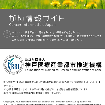
活化によって引き起こされ、典型的には切断型多様体、
コピー数変化
、また
[PUBMED Abstract]
の小児が評価を完了する前に死亡した場合は、親および同胞にカウンセリ
は編集面においてNCIから独立している。本要約は独自の文献レビューの
情報を与え支援するための情報資源として作成されている。医療上の意思
ラブドイド腫瘍素因症候群1型（RTPS1）の患者では、典型的には小児期のご
は構造的多様体によって生じる。2つ目のヒットは、典型的には
染色体
欠失
Biesecker LG, Adam MP, Alkuraya FS, et al.: A dyadic approach to
ングを行ってもよい。
the delineation of diagnostic entities in clinical genomics. Am J Hum
結果を反映するものであり、NCIまたはNIHの方針声明を示すものではな
決定のための正式なガイドラインや推奨事項を提供するものではない。
く早期（しばしば乳児期）に腫瘍が発生するが、出生前や周産期に検出され
または
ヘテロ接合性の喪失
によって生じる。
ラブドイド腫瘍症例の約
[
4
]
Genet 108 (1): 8-15, 2021.
[PUBMED Abstract]
い。PDQ要約の更新におけるPDQ編集委員会の要約方針および役割に関
ることもある。成人に
SMARCB1
関連腫瘍が発生したまれな症例報告もあ
25%～35%が
SMARCB1
遺伝子の
生殖細胞系多様体
と関連したものである
ラブドイド腫瘍の素因と妊孕性の温存
する詳しい情報については、
本PDQ要約について
および
PDQ® Cancer
査読者および更新情報
る。腫瘍の
次世代配列決定
が普及するにつれて、
SMARCB1
遺伝子
の変化
と推定されている。
生後6カ月未満で診断された患者（55%）や
[
5
]
[
6
]
[
7
]
Information for Health Professionals
のページを参照のこと。
が認められた場合には、基礎にある
生殖細胞系
の素因の調査が必要になる
多発性腫瘍の患者（78%）など、特定のサブグループで高い発生率が報告さ
AT/RTおよびMRTに対する治療は、男女ともに患児の妊孕性を低下させる
本要約は編集作業において米国国立がん研究所（NCI）とは独立した
PDQ
本サイトには日本国内では認められていない医療情報も含まれます。
可能性がある。しかしながら、
SMARCB1
遺伝子に変異がなくても、基礎に
が
れている。
ラブドイド腫瘍と診断されたすべての患者に遺伝学的評
[
8
]
[
9
]
本サイトのご利用によって万一損害を被られましても、当機関は一切責任を負うことはでき
可能性がある。
したがって、医療チームはこれらの患者に妊孕性温
[
3
]
[
4
]
Cancer Genetics Editorial Board
および
PDQ Pediatric Treatment
ん素因症候群
がある可能性を除外することはできない。
二次原発腫瘍
[
3
]
ません。診断・治療の決定の際は十分ご留意ください。詳しくは
こちら。
価を考慮することが推奨される。
遺伝子全体または一部の欠失、
ナン
[
10
]
存治療を勧めてもよい。妊孕性温存治療を受けるAT/RTおよびMRTの患児
Editorial Board
により定期的にレビューされ、随時更新される。本要約は
は最初の原発腫瘍の診断から15年後までに発生していることから、この症
センス多様体
、および
フレームシフト多様体
が最もよくみられ、それらは
の親には、
SMARCB1
遺伝子の
生殖細胞系
切断型
多様体
が認められる場
独自の文献レビューの結果を反映するものであり、NCIまたは米国国立衛生
候群の患者には生涯にわたる
サーベイランス
が必要であることが示唆され
SMARCB1
遺伝子の
エクソン2～7
にあることが多い。
点多様
[
5
]
[
6
]
[
11
]
合、温存された生殖細胞に由来する子の50%が
SMARCB1
の病的多様体を
研究所（NIH）の方針声明を示すものではない。
る。
[
4
]
[
5
]
体
、重複、および
スプライス部位多様体
の発生はよりまれである。
[
5
]
[
11
]
受け継ぎ、ラブドイド腫瘍の発生リスクをもつことになるという事実を伝える
RTPS1を有する患者で環状22番染色体がみられた症例も報告されて
[
12
]
委員会のメンバーは毎月、直近で発表された記事をレビューし、個々の記事
べきである。RTPS1を有する個人には出産前の遺伝カウンセリングが勧め
参考文献
いる。
[
13
]
について以下を行うべきかどうかを判断する：
られる。
Holsten T, Bens S, Oyen F, et al.: Germline variants in SMARCB1 and
other members of the BAF chromatin-remodeling complex across
human disease entities: a meta-analysis. Eur J Hum Genet 26 (8):
遺伝形式
がん情報サイトは、米国国立がん研究所(NCI)が配信するPDQ®コンテンツ配信のグローバルパート
治療成績と治療方針の変更
1083-1093, 2018.
[PUBMED Abstract]
ナーです。
Nemes K, Johann PD, Steinbügl M, et al.: Infants and Newborns with
PDQ®日本語版をはじめとするがんに関する最新かつ包括的な情報を配信しています。
RTPS1は
常染色体顕性
の形式で遺伝する。
浸透度
は、
SMARCB1
の大半の
AT/RTまたは頭蓋外ラブドイド腫瘍の患者では、
SMARCB1
遺伝子の生殖細
Atypical Teratoid Rhabdoid Tumors (ATRT) and Extracranial
本サイトは神戸医療産業都市推進機構が運営しています。
切断型多様体で90%を超えると報告されている。
しかしながら、それら
[
7
]
Malignant Rhabdoid Tumors (eMRT) in the EU-RHAB Registry: A
ミーティングで議論する
胞系多様体に治療成績不良との関連が認められる。転移のリスクにも
生殖
Unique and Challenging Population. Cancers (Basel) 14 (9): , 2022.
の推定値は少数例の観察と罹患者および家系の確認に基づくものである。
Copypright© Foundation for Biomedical Research and Innovation at Kobe. All Rights Reserved.
[PUBMED Abstract]
細胞系多様体
が関連している可能性がある。
強力な治療を行って
[
5
]
[
6
]
当ホームページに記載されている内容の無断転載を禁じます。FBRIのロゴは公益財団法人神戸医療産業都市推進機構の