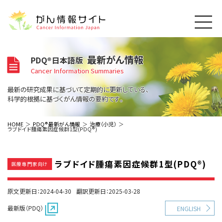
このサイトについて
最新がん情報
PDQ®日本語版
About Cancer Information Japan
Cancer Information Summaries
ご利用規約
がんの種類
最新の研究成果に基づいて定期的に更新している、
Cancer Types
プライバシーポリシー
科学的根拠に基づくがん情報の要約です。
お問い合わせ
脳神経
泌尿器
内分泌
最新がん情報
HOME
PDQ®最新がん情報
治療（小児）
ラブドイド腫瘍素因症候群1型(PDQ®)
Summaries
寄附・協賛のお願い
眼
婦人科
原発不明
寄附・協賛一覧
頭頸部
皮膚
治療（成人）
がん用語辞書
小児
ラブドイド腫瘍素因症候群1型(PDQ®)
沿革
Dictionary
医療専門家向け
呼吸器
骨軟部
治療（小児）
支持療法と緩和ケア
関連リンク
支持療法と緩和ケア
乳腺
造血器
お知らせ一覧
原文更新日：2024-04-30
翻訳更新日：2025-03-28
補完代替医療
News
スクリーニング（検診）
消化管
AIDs関連
最新版（PDQ）
ENGLISH
予防
肝胆膵
胚細胞
全般