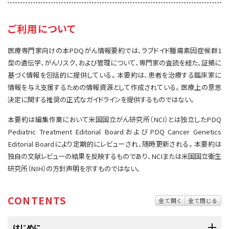
サイト内検索
お問い合わせ
遺伝学的情報
ご利用について
統合、代替、補完療法
医療専門家向けの本PDQがん情報要約では、ラブドイド腫瘍素因症候群1
型の遺伝学、がんリスク、および管理について、専門家の査読を経た、証拠に
基づく情報を包括的に提供している。本要約は、患者を治療する臨床家に
情報を与え支援するための情報資源として作成されている。医療上の意思
決定に関する推奨の正式なガイドラインを提供するものではない。
本要約は編集作業において米国国立がん研究所（NCI）とは独立したPDQ
Pediatric Treatment Editorial BoardおよびPDQ Cancer Genetics
Editorial Boardにより定期的にレビューされ、随時更新される。本要約は
独自の文献レビューの結果を反映するものであり、NCIまたは米国国立衛生
研究所（NIH）の方針声明を示すものではない。
CONTENTS
全て開く
全て閉じる
はじめに