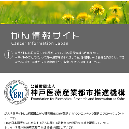
切除不能例と再発例では、
ALK
多様体があり、かつクリゾチニブ投与後に完
Coffin CM, Hornick JL, Fletcher CD: Inflammatory myofibroblastic
本要約の作成および更新作業は
PDQ Pediatric Treatment Editorial
胞性腫瘍の治療について、専門家の査読を経た、証拠に基づく情報を包括
全または不完全切除が行われた場合、クリゾチニブで奏効が得られることが
tumor: comparison of clinicopathologic, histologic, and
Board
が行っており、同委員会は編集面においてNCIから独立している。本
的に提供している。本要約は、患者を治療する臨床家に情報を与え支援す
immunohistochemical features including ALK expression in atypical
ある。セリチニブによる治療でも客観的奏効が得られている。
and aggressive cases. Am J Surg Pathol 31 (4): 509-20, 2007.
要約は独自の文献レビューの結果を反映するものであり、NCIまたはNIHの
るための情報資源として作成されている。医療上の意思決定のための正式
[PUBMED Abstract]
証拠（分子標的療法）：
方針声明を示すものではない。PDQ要約の更新におけるPDQ編集委員会
なガイドラインや推奨事項を提供するものではない。
Lovly CM, Gupta A, Lipson D, et al.: Inflammatory myofibroblastic
プライマリケア医
tumors harbor multiple potentially actionable kinase fusions. Cancer
の要約方針および役割に関する詳しい情報については、
本PDQ要約につい
クリゾチニブ
ある研究ではクリゾチニブによる治療を受けたIMT
Discov 4 (8): 889-95, 2014.
[PUBMED Abstract]
て
および
PDQ® Cancer Information for Health Professionals
のページ
査読者および更新情報
小児外科医
患者14人が組み入れられた。
［
証拠レベルC3
］
[
4
]
を参照のこと。
本要約は編集作業において米国国立がん研究所（NCI）とは独立した
PDQ
本サイトには日本国内では認められていない医療情報も含まれます。
放射線腫瘍医
本サイトのご利用によって万一損害を被られましても、当機関は一切責任を負うことはでき
Pediatric Treatment Editorial Board
により定期的にレビューされ、随時
ません。診断・治療の決定の際は十分ご留意ください。詳しくは
こちら。
更新される。本要約は独自の文献レビューの結果を反映するものであり、
小児腫瘍内科医/血液専門医
NCIまたは米国国立衛生研究所（NIH）の方針声明を示すものではない。
5人で完全奏効、7人で部分奏効が得られ、残りの2人
リハビリテーション専門医
は病勢安定であった。
委員会のメンバーは毎月、直近で発表された記事をレビューし、個々の記事
について以下を行うべきかどうかを判断する：
小児専門看護師
この論文が発表された時点で再発した患者はいなかっ
た。
ソーシャルワーカー
がん情報サイトは、米国国立がん研究所(NCI)が配信するPDQ®コンテンツ配信のグローバルパート
チャイルドライフ専門職
ナーです。
PDQ®日本語版をはじめとするがんに関する最新かつ包括的な情報を配信しています。
ミーティングで議論する
本サイトは神戸医療産業都市推進機構が運営しています。