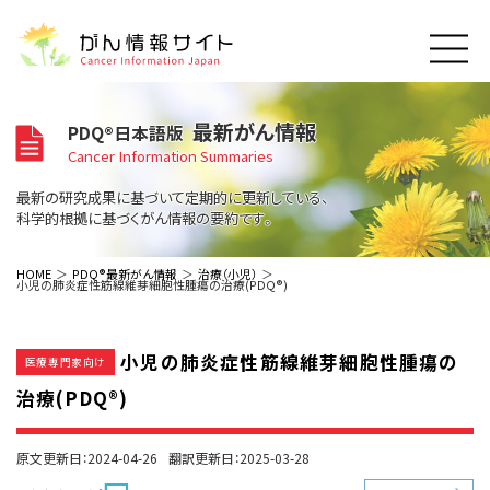
このサイトについて
最新がん情報
PDQ®日本語版
About Cancer Information Japan
Cancer Information Summaries
ご利用規約
がんの種類
最新の研究成果に基づいて定期的に更新している、
Cancer Types
プライバシーポリシー
科学的根拠に基づくがん情報の要約です。
お問い合わせ
脳神経
泌尿器
内分泌
最新がん情報
HOME
PDQ®最新がん情報
治療（小児）
小児の肺炎症性筋線維芽細胞性腫瘍の治療(PDQ®)
Summaries
寄附・協賛のお願い
眼
婦人科
原発不明
寄附・協賛一覧
頭頸部
皮膚
治療（成人）
がん用語辞書
小児
小児の肺炎症性筋線維芽細胞性腫瘍の
沿革
Dictionary
医療専門家向け
呼吸器
骨軟部
治療（小児）
支持療法と緩和ケア
治療(PDQ®)
関連リンク
支持療法と緩和ケア
乳腺
造血器
お知らせ一覧
補完代替医療
News
スクリーニング（検診）
消化管
AIDs関連
原文更新日：2024-04-26
翻訳更新日：2025-03-28
予防
肝胆膵
胚細胞
全般