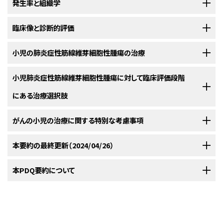
発生率と組織学
炎症性筋線維芽細胞性腫瘍（IMT）は全身に発生するが、肺が最も侵されや
臨床像と診断的評価
すい臓器である。IMTは小児で最も頻度の高い肺腫瘍の一つで、様々な症
例集積研究で症例の16%～38%を占めている。
[
1
]
[
2
]
炎症性筋線維芽細胞性腫瘍（IMT）は、末梢に位置する大きな分葉状の腫瘤
小児の肺炎症性筋線維芽細胞性腫瘍の治療
を呈し、下葉優位である。胸壁、血管、および縦隔浸潤がみられることもあ
IMTの生物学的挙動は多彩で、局所再発やまれに遠隔転移を起こす可能性
る。ときに石灰化がみられる。造影CTでは増強が不均一である。MRI所見
肺炎症性筋線維芽細胞性腫瘍（IMT）に対する治療法の選択肢としては以下
小児肺炎症性筋線維芽細胞性腫瘍に対して臨床評価段階
がある。
IMT症例の約50%において、染色体2p23にある
ALK
遺伝子に
[
3
]
は様々であるが、IMTは骨格筋と等信号となることがある。
のものがある：
[
1
]
[
2
]
[
3
]
再構成が認められる。
このほかにも標的となりうる融合が報告されてい
にある治療選択肢
[
4
]
る。それらの融合には
ROS1
や
PDGFRB
などの遺伝子が関与する。
[
5
]
手術
米国国立がん研究所（NCI）が支援している臨床試験に関する情報は、
がんの小児の治療に関する特別な考慮事項
NCI
分子標的療法
参考文献
ウェブサイト
に掲載されている。他の組織がスポンサーを務める臨床試験
Yu DC, Grabowski MJ, Kozakewich HP, et al.: Primary lung tumors in
に関する情報については、ClinicalTrials.govのウェブサイトを参照のこと。
小児および青年のがんはまれであるが、全体の発生率は1975年以降、緩や
本要約の最終更新（2024/04/26）
手術
children and adolescents: a 90-year experience. J Pediatr Surg 45
(6): 1090-5, 2010.
[PUBMED Abstract]
かに上昇してきている。
小児期および青年期に発生するがんの治療経
[
1
]
可能であれば、外科的切除が選択すべき治療法である。腫瘍が完全切除さ
Weldon CB, Shamberger RC: Pediatric pulmonary tumors: primary
験を有するがん専門医で構成された集学的チームを擁する医療機関への紹
PDQがん情報要約は、定期的にレビューされ、新たな情報が得られ次第更
本PDQ要約について
and metastatic. Semin Pediatr Surg 17 (1): 17-29, 2008.
[PUBMED
れた患者は極めて予後良好である。
介を考慮すべきである。この集学的チームのアプローチには、小児が至適な
新される。このセクションでは、上記の日付で本要約に加えられた最新の変
Abstract]
生存期間および生活の質を達成できる治療、支持療法、およびリハビリテー
更内容を記載する。
Lichtenberger JP, Biko DM, Carter BW, et al.: Primary Lung Tumors in
本要約の目的
Children: Radiologic-Pathologic Correlation From the Radiologic
分子標的療法
ションを受けられることを保証するべく、以下に該当する医療専門職の技能
Pathology Archives. Radiographics 38 (7): 2151-2172, 2018 Nov-
本要約には編集上の変更が加えられた。
が必要とされる：
Dec.
[PUBMED Abstract]
医療専門家向けの本PDQがん情報要約では、小児の肺炎症性筋線維芽細