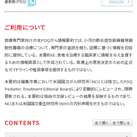
最新版（PDQ）
ENGLISH
サイト内検索
お問い合わせ
遺伝学的情報
統合、代替、補完療法
ご利用について
医療専門家向けの本PDQがん情報要約では、小児の肺炎症性筋線維芽細
胞性腫瘍の治療について、専門家の査読を経た、証拠に基づく情報を包括
的に提供している。本要約は、患者を治療する臨床家に情報を与え支援す
るための情報資源として作成されている。医療上の意思決定のための正式
なガイドラインや推奨事項を提供するものではない。
本要約は編集作業において米国国立がん研究所（NCI）とは独立したPDQ
Pediatric Treatment Editorial Boardにより定期的にレビューされ、随時
更新される。本要約は独自の文献レビューの結果を反映するものであり、
NCIまたは米国国立衛生研究所（NIH）の方針声明を示すものではない。
CONTENTS
全て開く
全て閉じる