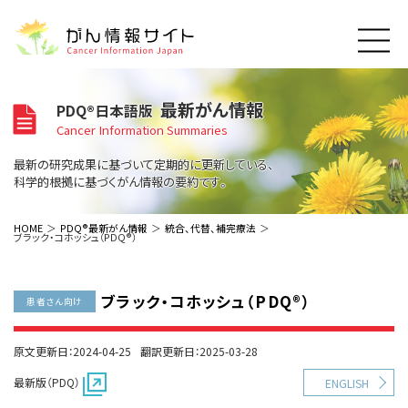
このサイトについて
最新がん情報
PDQ®日本語版
About Cancer Information Japan
Cancer Information Summaries
ご利用規約
がんの種類
最新の研究成果に基づいて定期的に更新している、
Cancer Types
プライバシーポリシー
科学的根拠に基づくがん情報の要約です。
お問い合わせ
脳神経
泌尿器
内分泌
最新がん情報
HOME
PDQ®最新がん情報
統合、代替、補完療法
ブラック・コホッシュ（PDQ®）
Summaries
寄附・協賛のお願い
眼
婦人科
原発不明
寄附・協賛一覧
頭頸部
皮膚
治療（成人）
がん用語辞書
小児
ブラック・コホッシュ（PDQ®）
沿革
Dictionary
患者さん向け
呼吸器
骨軟部
治療（小児）
支持療法と緩和ケア
関連リンク
支持療法と緩和ケア
乳腺
造血器
お知らせ一覧
原文更新日：2024-04-25
翻訳更新日：2025-03-28
補完代替医療
News
スクリーニング（検診）
消化管
AIDs関連
最新版（PDQ）
ENGLISH
予防
肝胆膵
胚細胞
全般