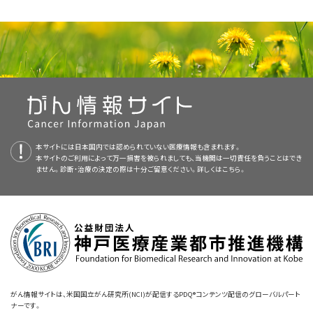
象とした臨床試験の実施など、科学的プロセスを経て、安全性や有効性が検
ク・コホッシュは、
月経期間
中の痛み、更年期症状、速脈、神経質、いらだち、
米国国立衛生研究所（NIH）の国立補完統合衛生センター（NCCIH）は、補完
用可能です。
覧ください）。
がんの従来の治療とは異なり、補完代替療法は保険が適用されないことが
討されています。それに比べ、補完代替医療の安全性や有効性については
睡眠の問題、耳鳴り、めまい、発汗、
抑うつ
の治療薬として承認されていま
代替医療の研究および評価を促進し、医療専門家や一般の方を対象に様々
多くあります。患者さんは加入保険会社に、補完代替医療が保険の適用対
あまり知られていません。ほとんどのCAM療法は厳密な科学的方法で検証
PDQはNCIが提供する1つのサービスです。NCIは、米国国立衛生研究所
す。
なアプローチについての情報を提供しています。
どのような副作用が予想されますか？
ブラック・コホッシュの使用による
副作用
はほとんど報告され
象となっているかどうかを確認することをお奨めします。
されていません。純粋に代替アプローチとみなされていた少数のCAM療法
（National Institutes of Health：NIH）の一部であり、NIHは連邦政府にお
ていません（
質問5
をご覧ください）。
は、治癒を目指すものではなく、患者さんをより楽にし回復を早めるための
ける生物医学研究の中心機関です。PDQ要約は独立した医学文献のレ
この治療法に関連するリスクは何ですか？
2.ブラック・コホッシュはどのように摂取または投与されます
補完代替療法を検討されているがん患者さんは、どんな治療法でも必ず、担
補完医療として、がんの治療で用いられつつあります。1つの例が鍼療法で
ビューに基づいて作成されたものであり、NCIまたはNIHの方針声明ではあ
米国食品医薬品局
は、ブラック・コホッシュを
がん
やその他の
疾
当医や看護師、薬剤師と相談して意思決定を行ってください。補完代替療法
か？
この治療法からどのようなメリットが期待できますか？
す。1997年11月に開催された米国国立衛生研究所（NIH）の専門家委員会
りません。
患
の治療薬として使用することを承認していません（
質問6
をご
の中には、標準治療を妨げるものや、従来の治療と併用した場合に有害と
NCCIH Clearinghouse
によると、鍼療法は化学療法に関連した吐き気や嘔吐、そして手術に関連し
覧ください）。
ブラック・コホッシュは
なるものがあります。
栄養補助食品
として経口で摂取します。粉末ハーブ、
判明しているメリットはリスクに勝っていますか？
た疼痛の管理を助けることがわかりました。一方で、レートリルの使用など
本要約の目的
ホールハーブ、液体、乾燥エキスの錠剤として販売されています。
本サイトには日本国内では認められていない医療情報も含まれます。
Post Office Box 7923 Gaithersburg, MD 20898–7923
のいくつかのアプローチは、検討の結果、効果がないか、または有害となり
本サイトのご利用によって万一損害を被られましても、当機関は一切責任を負うことはでき
この治療法は従来の治療に影響を及ぼしますか？
このPDQがん情報要約では、がん患者さんを治療するためのブラック・コ
うることがわかりました。
ません。診断・治療の決定の際は十分ご留意ください。詳しくは
こちら。
3.ブラック・コホッシュを使用した基礎研究や動物試験として
電話：+1-888-644-6226 （フリーダイヤル）
ホッシュの使用に関する最新の情報を記載しています。患者さんとそのご家
この治療法は臨床試験の一部として行われますか？
1991年に始まった
NCIのBest Case Series Program
は、臨床で用いられて
族および介護者に情報を提供し、支援することを目的としています。医療に
は、どのようなものが実施されていますか？
テレタイプライター付の電話（耳が聞こえないか聴覚に障害の
いるCAMアプローチの評価を行うプログラムの1つです。このプログラムは
関する決定を行うための正式なガイドラインや推奨を示すものではありませ
もしそうなら、誰がその試験を主催していますか？
ある方用）：+1-866-464-3615
NCIのがん補完代替医療オフィス（OCCAM）の監視下で進められています。
ん。
基礎研究
では、
腫瘍
細胞
を使用して、特定の物質が抗がん作用をもつかどう
がん代替医療を行う医療専門家は、患者さんのカルテや関連資料をOCCAM
かを調べます。
動物試験
では、特定の
薬物
、処置、治療法などが動物におい
この治療法に健康保険は適用されますか？
E-mai：info@nccih.nih.gov
に提出します。OCCAMはこれらの資料を慎重に検討し、さらに調査を行う
査読者および更新情報
て安全で有効かどうかを調べる試験が行われます。基礎研究や動物試験
価値があるかどうかを判断します。
は、ヒトを対象とした試験に先立って行われます。
ウェブサイト：
https://nccih.nih.gov
がん情報サイトは、米国国立がん研究所(NCI)が配信するPDQ®コンテンツ配信のグローバルパート
PDQがん情報要約は、編集委員会が作成し、最新の情報に基づいて更新し
ナーです。