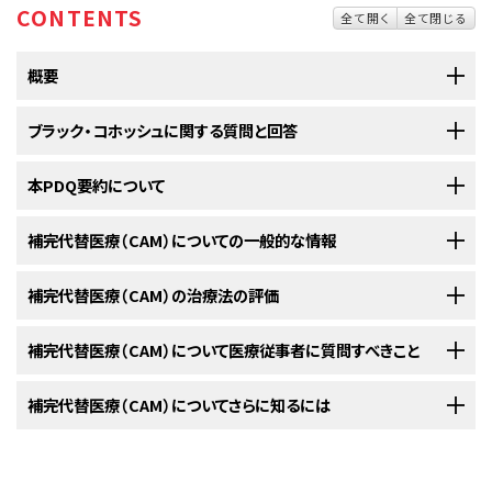
CONTENTS
全て開く
全て閉じる
概要
ブラック・コホッシュに関する質問と回答
本PDQ要約について
1.ブラック・コホッシュとは何ですか？
ブラック・コホッシュ
は北米の東部および中西部に自生するキ
補完代替医療（CAM）についての一般的な情報
ンポウゲ科の植物です（
質問1
をご覧ください）。
ブラック・コホッシュ
は北米の東部および中西部に自生するキンポウゲ科の
PDQについて
植物です。
学
名は
Actaea racemosa
です（
Cimicifuga racemosa
とも呼ば
ブラック・コホッシュは元々アメリカインディアンやアラスカ先住
補完代替医療（CAM）は、統合的医療とも呼ばれ、ヒーリングに関する原理
補完代替医療（CAM）の治療法の評価
PDQ（Physician Data Query：医師データ照会）は、米国国立がん研究所が
れます）。ブラック・コホッシュには、
ブラック・スネークルート
、
サラシナショウ
民が使用していました。現在ではヨーロッパでもよく使用され
やアプローチ、治療法などを幅広く意味します。従来の治療に加えて実施す
提供する総括的ながん情報データベースです。PDQデータベースには、が
マ
、ラトルスネーク・ルート、アメリカショウマ、スクァウルート、マクロトリス
ています（
質問1
をご覧ください）。
る場合は補完療法と呼ばれ、また、従来の治療の代わりに実施する場合は、
CAM療法は、従来の治療に対する検証と同じように、科学的な方法で検証
補完代替医療（CAM）について医療従事者に質問すべきこと
んの予防や発見、遺伝学的情報、治療、支持療法、補完代替医療に関する最
またはマクロティスという別名もあります。ブラック・コホッシュの根茎と根
よく代替療法と呼ばれます（従来の治療とは医学界で広く受け入れられ、か
することが重要です。米国国立がん研究所および米国国立補完統合衛生セ
新かつ公表済みの情報を要約して収載しています。ほとんどの要約につい
は
ハーブ
サプリメントとして使用されています。
ブラック・コホッシュは粉末、液体、乾燥
エキス
の錠剤を経口で
つ主流となっている治療を意味します）。どのように用いられるかによって、
ンター（NCCIH）は医療施設において、がんに対するCAM療法の検証を行う
て、2つのバージョンが利用可能です。専門家向けの要約には、詳細な情報
補完代替療法を受けることを考えている場合は、担当の医療従事者に次の
補完代替医療（CAM）についてさらに知るには
摂取します（
質問2
をご覧ください）。
ブラック・コホッシュは元々アメリカインディアンやアラスカ先住民が使用し
補完療法とみなされる場合と、代替療法とみなされる場合があります。補
ための臨床試験（調査研究）を数多く主催しています。
が専門用語で記載されています。患者さん向けの要約は、理解しやすい平
質問をするべきです：
ていました。ブラック・コホッシュの
抽出物
は、ヨーロッパで50歳以上の人に
完代替療法は、病気の予防やストレスの軽減、副作用や症状の予防と軽減、
易な表現を用いて書かれています。いずれの場合も、がんに関する正確か
米国国立補完統合衛生センター（NCCIH）
ブラック・コホッシュは
乳がん
の治療により引き起こされた
更年
一般的に、がんの治療における従来のアプローチは、多数の患者さんを対
生じた
閉経期
症状
の治療
薬
として使用されてきました。ドイツでは、ブラッ
そして疾患の管理や治癒を目的として用いられます。
つ最新の情報を提供しています。また、ほとんどの要約は
スペイン語
版も利
期
症状
に対する補完
療法
として研究されています（
質問4
をご