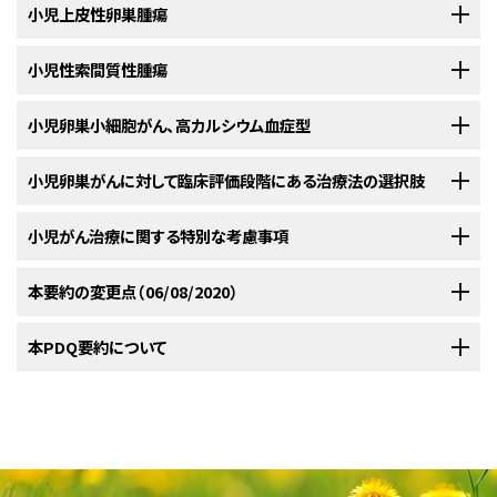
小児における卵巣腫瘤のほとんどは悪性ではない。
小児上皮性卵巣腫瘍
[
1
]
最もよくみられる新生物は胚細胞腫瘍であり、次に上皮性腫瘍、間質腫瘍、
小児性索間質性腫瘍
組織学、臨床像、および予後
そしてバーキットリンパ腫などのその他の腫瘍が続く。
[
2
]
[
3
]
[
4
]
[
5
]
小児卵巣小細胞がん、高カルシウム血症型
悪性卵巣腫瘍のほとんどは15～19歳の女児に発生する。
悪性の上皮成分に由来する卵巣腫瘍には以下のものがある：
[
6
]
組織学と分子的特徴
参考文献
小児卵巣がんに対して臨床評価段階にある治療法の選択肢
卵巣の性索間質性腫瘍は、性腺非胚細胞成分に由来するまれな異種性腫
発生率、分子的特徴、および予後
Lawrence AE, Gonzalez DO, Fallat ME, et al.: Factors Associated With
瘍群を1つにまとめたものである。
組織学的サブタイプは、いくつかの性
[
1
]
Management of Pediatric Ovarian Neoplasms. Pediatrics 144 (1): ,
米国国立がん研究所（NCI）が支援している臨床試験に関する情報は、
小児がん治療に関する特別な考慮事項
NCI
腺分化領域を表すもので、若年性（およびまれに成人性）顆粒膜細胞腫、セ
2019.
[PUBMED Abstract]
卵巣小細胞がんはきわめてまれな侵攻性の強い腫瘍であり、高カルシウム
漿液性嚢腫。
ウェブサイト
に掲載されている。他の組織がスポンサーの臨床試験に関す
ルトリ-ライディッヒ細胞腫、および硬化性間質性腫瘍が含まれる。ステロイ
Morowitz M, Huff D, von Allmen D: Epithelial ovarian tumors in
血症と関連することがある。
[
1
]
children: a retrospective analysis. J Pediatr Surg 38 (3): 331-5;
る情報については、ClinicalTrials.govウェブサイトを参照のこと。
ド細胞腫瘍、卵巣の輪状細管を伴う性索腫瘍、または莢膜細胞腫などの他
小児および青年におけるがんはまれであるが、小児がんの全発生率は1975
本要約の変更点（06/08/2020）
discussion 331-5, 2003.
[PUBMED Abstract]
粘液性嚢腫。
これらの腫瘍では、
SMARCA4
変異が報告されており、ラブドイド腫瘍の範疇
の組織学的サブタイプは、きわめてまれである。小児および青年における卵
年以降徐々に増加している。
小児および青年のがん患者については、小
[
1
]
Schultz KA, Sencer SF, Messinger Y, et al.: Pediatric ovarian tumors: a
以下は、現在実施されている全米および/または施設の臨床試験の例であ
に含められる。
[
2
]
review of 67 cases. Pediatr Blood Cancer 44 (2): 167-73, 2005.
巣のセルトリ-ライディッヒ細胞腫は、一般的に
DICER1
の生殖細胞変異の存
児期および青年期に発生するがんの治療経験を有するがん専門家から構成
PDQがん情報要約は定期的に見直され、新情報が利用可能になり次第更
本PDQ要約について
子宮内膜腫瘍。
[PUBMED Abstract]
る：
在と関連しており、家族性胸膜肺芽腫症候群の一症状の可能性がある。
される集学的チームのある医療機関への紹介を検討すべきである。この集
新される。本セクションでは、上記の日付における本要約最新変更点を記
臨床経過は通常侵攻性で、予後は不良である。
Aggarwal A, Lucco KL, Lacy J, et al.: Ovarian epithelial tumors of low
[
学的チームのアプローチとは、至適生存期間および至適QOLを得られるよ
2
]
述する。
明細胞腫瘍。
malignant potential: a case series of 5 adolescent patients. J Pediatr
本要約の目的
Surg 44 (10): 2023-7, 2009.
[PUBMED Abstract]
うな治療、支持療法、およびリハビリテーションを小児が必ず受けられるよう
小児卵巣小細胞がん、高カルシウム血症型の治療
小児卵巣がんに関する一般情報
You W, Dainty LA, Rose GS, et al.: Gynecologic malignancies in
にするため、以下に示す医療専門家の技術を集結したものである：
臨床像
医療専門家向けの本PDQがん情報要約では、小児卵巣がんの治療につい
women aged less than 25 years. Obstet Gynecol 105 (6): 1405-9,
2005.
[PUBMED Abstract]
小児卵巣小細胞がんに対する治療法の選択肢には以下のものがある：
参考文献1
APEC1621（NCT03155620）
としてLawrence et al.が追加された。
（Pediatric MATCH試
て、包括的な、専門家の査読を経た、そして証拠に基づいた情報を提供す