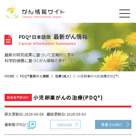
このサイトについて
最新がん情報
PDQ®日本語版
About Cancer Information Japan
Cancer Information Summaries
ご利用規約
がんの種類
最新の研究成果に基づいて定期的に更新している、
Cancer Types
プライバシーポリシー
科学的根拠に基づくがん情報の要約です。
お問い合わせ
脳神経
泌尿器
内分泌
最新がん情報
HOME
PDQ®最新がん情報
治療（成人）
小児卵巣がんの治療(PDQ®)
Summaries
寄附・協賛のお願い
眼
婦人科
原発不明
寄附・協賛一覧
頭頸部
皮膚
治療（成人）
がん用語辞書
小児
小児卵巣がんの治療(PDQ®)
医療専門家向け
沿革
Dictionary
呼吸器
骨軟部
治療（小児）
支持療法と緩和ケア
関連リンク
支持療法と緩和ケア
乳腺
造血器
原文更新日：2020-06-08
翻訳更新日：2020-09-03
お知らせ一覧
補完代替医療
News
スクリーニング（検診）
消化管
AIDs関連
最新版（PDQ）
患者さん向け
ENGLISH
予防
肝胆膵
胚細胞
全般