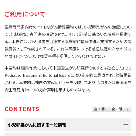
サイト内検索
お問い合わせ
遺伝学的情報
ご利用について
統合、代替、補完療法
医療専門家向けの本PDQがん情報要約では、小児卵巣がんの治療につい
て、包括的な、専門家の査読を経た、そして証拠に基づいた情報を提供す
る。本要約は、がん患者を治療する臨床家に情報を与え支援するための情
報資源として作成されている。これは医療における意思決定のための公式
なガイドラインまたは推奨事項を提供しているわけではない。
本要約は編集作業において米国国立がん研究所（NCI）とは独立したPDQ
Pediatric Treatment Editorial Boardにより定期的に見直され、随時更新
される。本要約は独自の文献レビューを反映しており、NCIまたは米国国立
衛生研究所（NIH）の方針声明を示すものではない。
CONTENTS
全て開く
全て閉じる
小児卵巣がんに関する一般情報