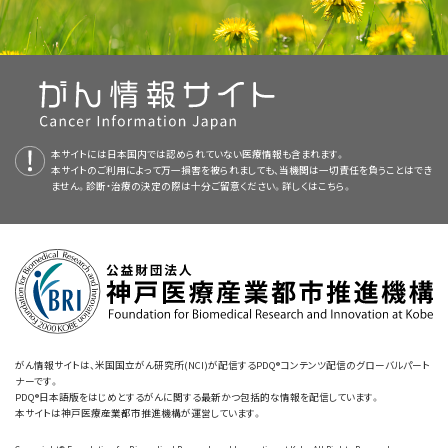
性索間質性腫瘍の臨床像および予後は組織型により異なる。すべての疾患
Brookfield KF, Cheung MC, Koniaris LG, et al.: A population-based
験：再発または難治性進行固形腫瘍、非ホジキンリンパ腫、ま
る。本要約は、がん患者を治療する臨床家に情報を与え支援するための情
analysis of 1037 malignant ovarian tumors in the pediatric
積極的な集学的治療。
2～3例の症例において、積極的な療法
で、転移が生じることはまれであり、転移がみられる場合は通常腹腔に限局
各分類内での亜型には、良性腫瘍、悪性の可能性が低いか、境界線上にあ
小児卵巣小細胞がん、高カルシウム血症型
たは組織球性疾患を有する小児患者の治療において遺伝子検
population. J Surg Res 156 (1): 45-9, 2009.
[PUBMED Abstract]
報資源として作成されている。これは医療における意思決定のための公式
を用いる治療での成功が報告されている。
[
証拠レベル：
する。
遠隔転移は、ほとんどが再燃の状況で生じる。
[
1
]
[
3
]
一部の腫瘍は
[
1
]
[
3
]
る腫瘍、および腺がんがある。小児年齢層におけるほとんどの卵巣腫瘍は、
査の結果に基づいて行う分子標的療法）
：
NCI-COG Pediatric
なガイドラインまたは推奨事項を提供しているわけではない。
本文
に以下の記述が追加された；タゼメトスタットに関連した最も一般的な
3iiB
]；
[
証拠レベル：3iiiA
]
ホルモン分泌と関係している場合がある；例えば、顆粒膜細胞腫におけるエ
プライマリケア医。
[
4
]
[
5
]
良性または境界線上であり
、青年で悪性病変はまれである。
以下の
[
1
]
[
2
]
Molecular Analysis for Therapeutic Choice（MATCH、
毒性作用は、無力症、貧血、食欲不振、筋痙攣、吐き気、および嘔吐であっ
タゼメトスタット。
タゼメトスタットはEZH2阻害薬で、
SMARCA4
ストロゲンまたはセルトリ・ライディッヒ細胞腫におけるアンドロゲンがあ
ことが研究で報告されている：
Pediatric MATCH試験と呼ばれる）では、難治性および再発固
査読者および更新情報
た。
小児外科医。
欠失を伴う卵巣の小細胞がんの前臨床モデルに対して活性が実証
る。
[
4
]
形腫瘍における160以上の遺伝子の4,000以上の変異を標的
されている。
SMARCA4
欠失を伴う卵巣の小細胞がん患者2人が
[
6
]
本要約は
本要約は編集作業において米国国立がん研究所（NCI）とは独立した
PDQ Pediatric Treatment Editorial Board
が作成と内容の更新
PDQ
本サイトには日本国内では認められていない医療情報も含まれます。
として次世代シークエンシングで同定された特異的な分子遺
放射線腫瘍医。
タゼメトスタットの第I相試験に登録された；1人が部分奏効に達し、
診断的評価
本サイトのご利用によって万一損害を被られましても、当機関は一切責任を負うことはでき
を行っており、編集に関してはNCIから独立している。本要約は独自の文献
Pediatric Treatment Editorial Board
により定期的に見直され、随時更新
伝学的変化と標的薬物が照合される。1～21歳の小児および
ません。診断・治療の決定の際は十分ご留意ください。詳しくは
こちら。
1人が長期安定に達した。タゼメトスタットに関連した最も一般的な
レビューを反映しており、NCIまたはNIHの方針声明を示すものではない。
される。本要約は独自の文献レビューを反映しており、NCIまたは米国国立
小児内科腫瘍医/血液専門医。
青年が試験に適格である。
米国では、これらの腫瘍がTesticular and Ovarian Stromal Tumorレジスト
イタリアのまれな腫瘍に関するプロスペクティブ多施設共同研
毒性作用は、無力症、貧血、食欲不振、筋痙攣、吐き気、および嘔吐で
PDQ要約の更新におけるPDQ編集委員会の役割および要約の方針に関す
衛生研究所（NIH）の方針声明を示すものではない。
リーに登録される場合がある。
欧州では、患者は全国希少腫瘍グループ
[
5
]
究（TREPプロジェクト）では、14年間で特定された患者16人の
あった。
[
7
]
分子生物学的な検討のために、進行または再発した病変から
リハビリテーション専門家。
る詳しい情報については、
本PDQ要約について
および
PDQ® - NCI's
（national rare tumor groups）にプロスペクティブに登録される。
[
5
]
[
6
]
参考文献
うち、8人が良性腫瘍（粘液性嚢胞腺腫が7人、漿液性嚢胞腺腫
委員会のメンバーは毎月、最近発表された記事を見直し、記事に対して以下
腫瘍の組織を得る必要がある。この試験で治療の対象とされ
Comprehensive Cancer Database
を参照のこと。
診断的精密検査、病期分類、治療戦略に関する推奨はこれらのレジストリー
が1人）で、8人が境界線上の腫瘍（漿液性が2人、粘液性が6人）
を行うべきか決定する：
ている分子遺伝学的なvariant（多様体ないしバリアント）が認
小児専門看護師。
Distelmaier F, Calaminus G, Harms D, et al.: Ovarian small cell
間で調整されている。
carcinoma of the hypercalcemic type in children and adolescents: a
[
5
]
であった。
[
証拠レベル：3iA
]悪性腫瘍は特定されなかっ
[
3
]
められる腫瘍を有する患者には、Pediatric MATCHでの治療
prognostically unfavorable but curable disease. Cancer 107 (9):
た。がん抗原（CA）-125の高値が患者15人中6人で検出され
社会福祉士。
2298-306, 2006.
[PUBMED Abstract]
が提案される。
NCIウェブサイト
およびClinicalTrials.govウェブ
予後因子
た。
Witkowski L, Goudie C, Foulkes WD, et al.: Small-Cell Carcinoma of
サイトで追加の情報が入手できる。
がん情報サイトは、米国国立がん研究所(NCI)が配信するPDQ®コンテンツ配信のグローバルパート
the Ovary of Hypercalcemic Type (Malignant Rhabdoid Tumor of the
チャイルドライフ専門家。
ナーです。
Ovary): A Review with Recent Developments on Pathogenesis. Surg
PDQ®日本語版をはじめとするがんに関する最新かつ包括的な情報を配信しています。
German Maligne Keimzelltumoren（MAKEI）研究からの報告で、プロスペ
上皮性卵巣腫瘍を有する21歳未満の患者19人の別のシリーズ
会議での議論、
Pathol Clin 9 (2): 215-26, 2016.
[PUBMED Abstract]
本サイトは神戸医療産業都市推進機構が運営しています。
クティブに性索間質性腫瘍に登録された小児および青年54人が解析され
心理士。
において、診断時の平均年齢は19.7歳であった。月経困難症お
Pressey JG, Kelly DR, Hawthorne HT: Successful treatment of
preadolescents with small cell carcinoma of the ovary