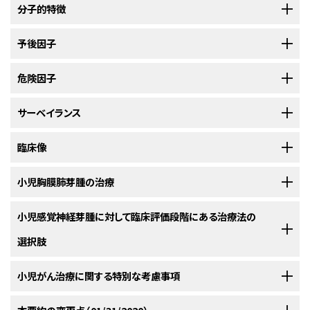
胸膜肺芽腫は、まれできわめて侵攻性の肺悪性腫瘍であり、肺または胸膜
分子的特徴
の腫瘤として現れることがある。ほとんどの症例で、胸膜肺芽腫は
DICER1
遺伝子の生殖細胞変異と関係している。
International Pleuropulmonary
1件の報告において、16例の胸膜肺芽腫腫瘍中15例が免疫組織化学に基づ
予後因子
Blastoma Registry
は、このまれな悪性腫瘍に関する有益な情報源であ
いて
IGF1R
発現が陽性であった。
ゲノムプロファイリングでは、16例の胸
[
1
]
る。
[
1
]
[
2
]
膜肺芽腫中4例で
IGF1R
遺伝子の増幅が認められた； これらの遺伝子増幅
Pleuropulmonary Blastoma Registryで報告された患者350人の包括的
危険因子
腫瘍はすべてIII型であった。
解析では、次の2つの予後因子のみが確認された：胸膜肺芽腫の種類および
胸膜肺芽腫については以下の3つの亜型が同定されている：
診断時の転移病変の存在。
（
表1
を参照のこと。）さらの3つの小規模な
[
1
]
胸膜肺芽腫の3分の2に近い患者に生殖細胞
サーベイランス
DICER1
変異が認められる。胸
参考文献
コホートのシリーズで、外科的完全切除を実施できる能力も予後因子として
膜肺芽腫の患児の約3分の1の家系では、多数の異形成および/または
Vokuhl C, de Leon-Escapini L, Leuschner I: Strong Expression and
同定された。
[
2
]
[
3
]
[
4
]
DICER1症候群を構成する腫瘍性疾患がみられる。
ほとんどの
[
1
]
[
2
]
[
3
]
他のがん素因疾患に関して、
臨床像
DICER1
変異を有する個人にスクリーニングを
Amplification of IGF1R in Pleuropulmonary Blastomas. Pediatr Dev
Pathol 20 (6): 475-481, 2017 Nov-Dec.
[PUBMED Abstract]
変異キャリアが罹患していないことから、腫瘍リスクが軽微なことを示して
実施する前に考慮しなければならない因子には、各疾患の典型的な発症時
生殖細胞
DICER1
変異の存在は、予後因子ではない。
[
1
]
いる。
[
2
]
年齢、早期発見の潜在的有益性、およびスクリーニング方法のリスクと利用
主症状は特異的ではなく、一般的に以下のものを含む：
小児胸膜肺芽腫の治療
I型：
わずかに悪性の変化を伴う純粋な肺嚢胞性新生物で、典
可能性がある。International Pleuropulmonary Blastoma Registryによ
参考文献
型的には2歳までに発症し予後良好である。I型腫瘍の診断時
DICER1
生殖細胞変異は以下に関連している：
[
1
]
[
2
]
[
3
]
[
4
]
[
5
]
り招集されたコンセンサスパネルで、サーベイランスのためのガイドラインが
年齢中央値は生後8ヵ月で、わずかに男児に多くみられる。I型
標準治療法の選択肢は存在しない。これらのまれな腫瘍に対する現在の治
小児感覚神経芽腫に対して臨床評価段階にある治療法の
Messinger YH, Stewart DR, Priest JR, et al.: Pleuropulmonary
blastoma: a report on 350 central pathology-confirmed
提案されている。画像検査に基づくサーベイランスに加えて、個人と家族は
からIII型への進展が生じる；しかしながら、かなりの割合のI型
療レジメンの情報はコンセンサスを得た見解からもたらされている。
pleuropulmonary blastoma cases by the International
選択肢
各来院時に
DICER1
関連疾患の潜在的な徴候および症状についてカウンセ
病変は、II型およびIII型腫瘍に進行しない場合がある。
[
2
]
[
3
]
Pleuropulmonary Blastoma Registry. Cancer 121 (2): 276-85, 2015.
小児胸膜肺芽腫に対する治療法の選択肢には以下のものがある：
[PUBMED Abstract]
呼吸窮迫。
リングを受け、適切な年齢特異的および性別特異的な予防的スクリーニン
組織学的に、これらの腫瘍は良性上皮表面下にさまざまな数
米国国立がん研究所（NCI）が支援している臨床試験に関する情報は、
小児がん治療に関する特別な考慮事項
NCI
Indolfi P, Bisogno G, Casale F, et al.: Prognostic factors in pleuro-
グ検査を受けることができる（
図1
を参照）。
[
1
]
嚢胞性腎腫およびウィルムス腫瘍。胸膜肺芽腫症例の最大
手術。
pulmonary blastoma. Pediatr Blood Cancer 48 (3): 318-23, 2007.
の原始的間葉細胞を伴う多房性嚢胞として現れ、半数の症例
発熱。
ウェブサイト
に掲載されている。他の組織がスポンサーの臨床試験に関す
[PUBMED Abstract]
10％で、嚢胞性腎腫またはウィルムス腫瘍を発症することが報
補助化学療法。
で骨分化を伴う。
この病型は一部の発育性肺嚢胞と似てい
る情報については、ClinicalTrials.govウェブサイトを参照のこと。
[
3
]
小児および青年におけるがんはまれであるが、小児がんの全発生率は1975