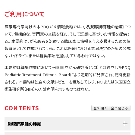
サイト内検索
お問い合わせ
遺伝学的情報
ご利用について
統合、代替、補完療法
医療専門家向けの本PDQがん情報要約では、小児胸膜肺芽腫の治療につ
いて、包括的な、専門家の査読を経た、そして証拠に基づいた情報を提供す
る。本要約は、がん患者を治療する臨床家に情報を与え支援するための情
報資源として作成されている。これは医療における意思決定のための公式
なガイドラインまたは推奨事項を提供しているわけではない。
本要約は編集作業において米国国立がん研究所（NCI）とは独立したPDQ
Pediatric Treatment Editorial Boardにより定期的に見直され、随時更新
される。本要約は独自の文献レビューを反映しており、NCIまたは米国国立
衛生研究所（NIH）の方針声明を示すものではない。
CONTENTS
全て開く
全て閉じる
胸膜肺芽腫の種類