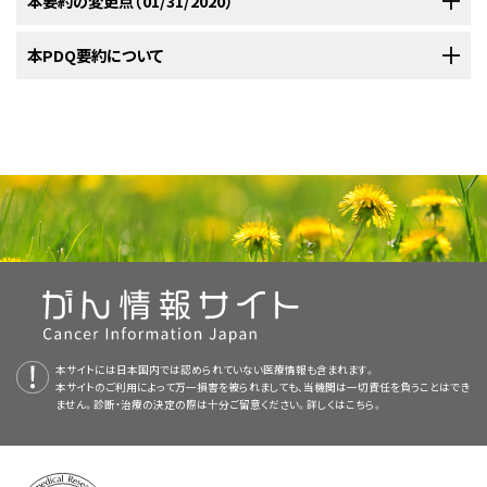
本要約の変更点（01/31/2020）
Bisogno G, Brennan B, Orbach D, et al.: Treatment and prognostic
告されており、これらは最も重要な関連悪性腫瘍である。これ
胸痛。
るために臨床的、病理学的に紛らわしい場合がある。
factors in pleuropulmonary blastoma: an EXPeRT report. Eur J
年以降徐々に増加している。
小児および青年のがん患者については、小
[
1
]
治癒には外科的完全切除が必要である。
[
1
]
らの腫瘍も家系員で有病率が高い。
以下は、現在実施されている全米および/または施設の臨床試験の例であ
[
6
]
Cancer 50 (1): 178-84, 2014.
[PUBMED Abstract]
児期および青年期に発生するがんの治療経験を有するがん専門家から構成
PDQがん情報要約は定期的に見直され、新情報が利用可能になり次第更
本PDQ要約について
る：
Sparber-Sauer M, Seitz G, Kirsch S, et al.: The impact of local control
Ir型：
原始的細胞要素を欠く純粋な嚢胞性腫瘍。
r
の指定は
International Pleuropulmonary Blastoma RegistryおよびEuropean
される集学的チームのある医療機関への紹介を検討すべきである。この集
新される。本セクションでは、上記の日付における本要約最新変更点を記
in the treatment of type II/III pleuropulmonary blastoma. Experience
卵巣の性索間質性腫瘍（特にセルトリ-ライディッヒ細胞腫）。
退縮または非増悪を意味する。Ir型は当初は胸膜肺芽腫患児
Cooperative Study Group in Pediatric Rare Tumors（EXPeRT）のデータ
of the Cooperative Weichteilsarkom Studiengruppe (CWS). J Surg
学的チームのアプローチとは、至適生存期間および至適QOLを得られるよ
述する。
Oncol 115 (2): 164-172, 2017.
[PUBMED Abstract]
本要約の目的
の年長の同胞で認められたが、非常に幼い小児でもみられるこ
によれば、補助化学療法により再発リスクが低下しうることが示唆される。
うな治療、支持療法、およびリハビリテーションを小児が必ず受けられるよう
多発結節性甲状腺腫。
画像を拡大する
腫瘍は、一般に末梢肺に局在しているが、心臓/大血管、縦隔、横隔膜、およ
分子的特徴
とがある。
DICER1
変異を有する比較的年長の患児または胸膜
；
[
証拠レベル：3iiiA
]化学療法については、横紋筋肉腫の治療に用い
[
2
]
[
3
]
にするため、以下に示す医療専門家の技術を集結したものである：
医療専門家向けの本PDQがん情報要約では、小児胸膜肺芽腫の治療につ
び/または胸膜への転移により肺外に現れることもある。
腫瘍性塞
[
1
]
[
2
]
肺芽腫患者の近親者における肺嚢胞は、Ir型である可能性が
る薬剤とほぼ同じものの奏効例が報告されている。
[
2
]
[
3
]
[
4
]
子宮頸部の胎児型横紋筋肉腫。
この新規のセクションが追加された。
APEC1621（NCT03155620）
図1．DICER1病原性多様体を有する個人に関して示唆される症状
（Pediatric MATCH試
いて、包括的な、専門家の査読を経た、そして証拠に基づいた情報を提供す
栓症は既知のリスクであり、命に関わることがある塞栓合併症を特定する
最も高い。
[
2
]
および徴候ならびに画像サーベイランス（器官別）。出典：Clinical
験：再発または難治性進行固形腫瘍、非ホジキンリンパ腫、ま
る。本要約は、がん患者を治療する臨床家に情報を与え支援するための情
International Pleuropulmonary Blastoma Registryから一般的な治療上
ために、中心循環のX線評価を実施する。
[
3
]
鼻腔軟骨中皮性過誤腫。
Cancer Research, Copyright 2018, Volume 20/Issue 10,
本要約は
PDQ Pediatric Treatment Editorial Board
が作成と内容の更新
Pleuropulmonary Blastoma Registryの経験によると、ほと
たは組織球性疾患を有する小児患者の治療において遺伝子検
報資源として作成されている。これは医療における意思決定のための公式
の考慮事項がいくつか得られ、以下のものがある：
[
2
]
[
5
]
Pages 2251–2261, Kris Ann P. Schultz, Gretchen M. Williams,
を行っており、編集に関してはNCIから独立している。本要約は独自の文献
参考文献
んどのI型およびIr型の嚢胞は、片側性（74％）で、半数が単一病
査の結果に基づいて行う分子標的療法）
Junne Kamihara, et al.: DICER1 and Associated Conditions:
：
NCI-COG Pediatric
なガイドラインまたは推奨事項を提供しているわけではない。
腎肉腫。
プライマリケア医。
レビューを反映しており、NCIまたはNIHの方針声明を示すものではない。
Identification of At-risk Individuals and Recommended
I型およびIr型：
I型およびIr型の胸膜肺芽腫には、手術が選択さ
巣性、55％が5cmより大きい。I型およびIr型の胸膜肺芽腫症例
Molecular Analysis for Therapeutic Choice（MATCH、
Indolfi P, Bisogno G, Casale F, et al.: Prognostic factors in pleuro-
Surveillance Strategies, with permission from AACR.
PDQ要約の更新におけるPDQ編集委員会の役割および要約の方針に関す
pulmonary blastoma. Pediatr Blood Cancer 48 (3): 318-23, 2007.
れる治療法である。Pleuropulmonary Blastoma Registryのシリ
の最大30％で診断時に気胸がみられる場合がある。
Pediatric MATCH試験と呼ばれる）では、難治性および再発固
[
2
]
査読者および更新情報
肺分画症。
小児外科医。
[PUBMED Abstract]
る詳しい情報については、
本PDQ要約について
および
PDQ® - NCI's
ーズでは、5年無病生存（DFS）および全生存率（OS）がそれぞれ82％
形腫瘍における160以上の遺伝子の4,000以上の変異を標的
Bisogno G, Brennan B, Orbach D, et al.: Treatment and prognostic
Comprehensive Cancer Database
を参照のこと。
および91％であった。症例の約10％が手術後にII型またはIII型へ進
II型：
II型は嚢胞性および固形性の両要素を示す。固形領域
本要約は編集作業において米国国立がん研究所（NCI）とは独立した
PDQ
本サイトには日本国内では認められていない医療情報も含まれます。
factors in pleuropulmonary blastoma: an EXPeRT report. Eur J
若年性腸管ポリープ。
として次世代シークエンシングで同定された特異的な分子遺
放射線腫瘍医。
Cancer 50 (1): 178-84, 2014.
[PUBMED Abstract]
本サイトのご利用によって万一損害を被られましても、当機関は一切責任を負うことはでき
行することがあるが、補助化学療法は進行および生存の割合に影響
参考文献
には芽体性および肉腫性の特徴が混在している；症例のほと
Pediatric Treatment Editorial Board
により定期的に見直され、随時更新
伝学的変化と標的薬物が照合される。1～21歳の小児および
ません。診断・治療の決定の際は十分ご留意ください。詳しくは
こちら。
Priest JR, Andic D, Arbuckle S, et al.: Great vessel/cardiac extension
を及ぼさないと考えられる。
[
2
]
[
3
]
んどは横紋筋芽細胞を示し、軟骨分化を伴う結節がよくみられ
毛様体髄上皮腫。
される。本要約は独自の文献レビューを反映しており、NCIまたは米国国立
小児内科腫瘍医/血液専門医。
青年が試験に適格である。
Schultz KAP, Williams GM, Kamihara J, et al.: DICER1 and Associated
and tumor embolism in pleuropulmonary blastoma: a report from
Conditions: Identification of At-risk Individuals and Recommended
II型およびIII型：
II型およびIII型の胸膜肺芽腫には、集学的肉腫
る。
the International Pleuropulmonary Blastoma Registry. Pediatr
衛生研究所（NIH）の方針声明を示すものではない。
[
4
]
Surveillance Strategies. Clin Cancer Res 24 (10): 2251-2261, 2018.
Blood Cancer 56 (4): 604-9, 2011.
[PUBMED Abstract]
分子生物学的な検討のために、進行または再発した病変から
髄芽腫。
治療アプローチが推奨され、通常は横紋筋肉腫のレジメンを含めた
リハビリテーション専門家。
[PUBMED Abstract]