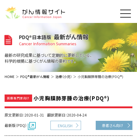
このサイトについて
最新がん情報
PDQ®日本語版
About Cancer Information Japan
Cancer Information Summaries
ご利用規約
がんの種類
最新の研究成果に基づいて定期的に更新している、
Cancer Types
プライバシーポリシー
科学的根拠に基づくがん情報の要約です。
お問い合わせ
脳神経
泌尿器
内分泌
最新がん情報
HOME
PDQ®最新がん情報
治療（小児）
小児胸膜肺芽腫の治療(PDQ®)
Summaries
寄附・協賛のお願い
眼
婦人科
原発不明
寄附・協賛一覧
頭頸部
皮膚
治療（成人）
がん用語辞書
小児
小児胸膜肺芽腫の治療(PDQ®)
医療専門家向け
沿革
Dictionary
呼吸器
骨軟部
治療（小児）
支持療法と緩和ケア
関連リンク
支持療法と緩和ケア
乳腺
造血器
原文更新日：2020-01-31
翻訳更新日：2020-04-24
お知らせ一覧
補完代替医療
News
スクリーニング（検診）
消化管
AIDs関連
最新版（PDQ）
患者さん向け
ENGLISH
予防
肝胆膵
胚細胞
全般