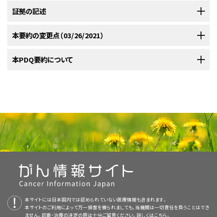
注：
証拠の記述
甲状腺がんの治療（成人）
については、別のPDQ要約を参照できるように
してある。
本要約の変更点（03/26/2021）
発生率および死亡率
有益性
PDQがん情報要約は定期的に見直され、新情報が利用可能になり次第更
本PDQ要約について
2021年に、米国における甲状腺がんの新規症例は44,280人と推定され、こ
固い証拠によると、甲状腺がんのスクリーニングは甲状腺がん死亡率の低
新される。本セクションでは、上記の日付における本要約最新変更点を記
の疾患により2,200人が死亡すると推定される。
Surveillance,
[
1
]
下をもたらさない。
述する。
Epidemiology, and End Results（SEER）データによると、女性における甲
本要約の目的
状腺がんの発生率は、男性における甲状腺がんの発生率の約3倍（年間
影響の大きさ
：有益性の証拠はない。
証拠の記述
100,000人当たり23.3人 vs 8.0人）と高いことが示唆されるが、死亡率は性
医療専門家向けの本PDQがん情報要約では、甲状腺がんのスクリーニング
別で差がない（いずれも年間100,000人当たり0.5人）。
ほぼすべての症
[
2
]
新規症例数および死亡数の推定値に関する
統計
が2021年度用に更新され
について包括的な、専門家の査読を経た、そして証拠に基づいた情報を提供
例が、腫瘍が局所に限局しているか（67％）または所属リンパ節転移までに
た（引用、参考文献1としてAmerican Cancer Society）。
する。本要約は、がん患者を治療する臨床家に情報を与え支援するための
とどまっている病期（27％）のいずれかで診断される。
10年相対生存率
[
2
]
情報資源として作成されている。これは医療における意思決定のための公
本要約は
PDQ Screening and Prevention Editorial Board
が作成と内容
研究デザイン
：地域相関研究ならびにスクリーニングの適
は98%である。
[
2
]
式なガイドラインまたは推奨事項を提供しているわけではない。
の更新を行っており、編集に関してはNCIから独立している。本要約は独自
用後の甲状腺がんの発生率および死亡率における変化の解
甲状腺がんは、米国で診断されるすべてのがんのうち3％未満を占め、すべ
の文献レビューを反映しており、NCIまたはNIHの方針声明を示すものでは
析。
査読者および更新情報
てのがんによる死亡のうち0.5％未満を占める。
甲状腺がんは、45～54
[
3
]
ない。PDQ要約の更新におけるPDQ編集委員会の役割および要約の方針
歳の人に最も高い頻度で診断されるが
、女性では20～34歳に最も高い
[
4
]
に関する詳しい情報については、
本PDQ要約について
および
PDQ® - NCI’s
内部妥当性
：良好。
本要約は編集作業において米国国立がん研究所（NCI）とは独立した
PDQ
本サイトには日本国内では認められていない医療情報も含まれます。
頻度で診断されるがんである。
米国において、2017年に推定される甲状
[
5
]
Comprehensive Cancer Database
本サイトのご利用によって万一損害を被られましても、当機関は一切責任を負うことはでき
を参照のこと。
Screening and Prevention Editorial Board
により定期的に見直され、随
ません。診断・治療の決定の際は十分ご留意ください。詳しくは
こちら。