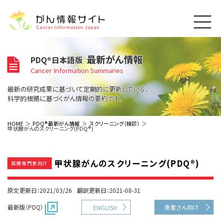
このサイトについて
最新がん情報
PDQ®日本語版
About Cancer Information Japan
Cancer Information Summaries
ご利用規約
がんの種類
最新の研究成果に基づいて定期的に更新している、
Cancer Types
プライバシーポリシー
科学的根拠に基づくがん情報の要約です。
お問い合わせ
脳神経
泌尿器
内分泌
最新がん情報
HOME
PDQ®最新がん情報
スクリーニング（検診）
甲状腺がんのスクリーニング(PDQ®)
Summaries
寄附・協賛のお願い
眼
婦人科
原発不明
寄附・協賛一覧
頭頸部
皮膚
治療（成人）
がん用語辞書
小児
甲状腺がんのスクリーニング(PDQ®)
沿革
Dictionary
医療専門家向け
呼吸器
骨軟部
治療（小児）
支持療法と緩和ケア
関連リンク
支持療法と緩和ケア
乳腺
造血器
お知らせ一覧
原文更新日：2021/03/26
翻訳更新日：2021-08-31
補完代替医療
News
スクリーニング（検診）
消化管
AIDs関連
最新版（PDQ）
患者さん向け
ENGLISH
予防
肝胆膵
胚細胞
全般