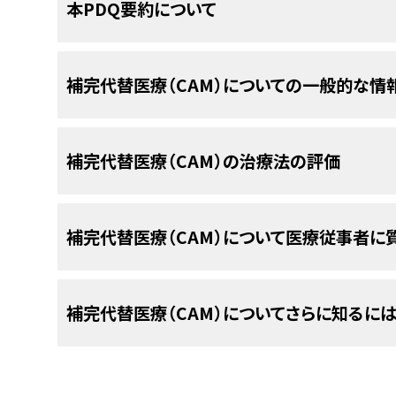
1.レイシとは何ですか？
アジアでは、100種類を超えるキノコががんの治療
本PDQ要約について
とも呼ばれます。学名
は
Trametes versicolor
ま
いられるキノコには、
Ganoderma lucidum
（レ
伝統医学
では、ウンシと呼ばれています。日本では
レイシは生きている樹木に生えるキノコの一種で
Coriolus versicolor
（カワラタケ）、
Lentinus edod
て生えることから、カワラタケと呼ばれています。
lucidum
または
Ganoderma sinense
と呼ばれるこ
イタケ）などがあります。
PDQについて
補完代替医療（CAM）についての一般的な情
数あります。特別な試験を行わなければ、カワラタ
この種のキノコはリンヅィー（Ling Zhi）と呼ば
キノコが
することは困難です。
免疫系
にどのような影響を及ぼすか、
腫
て知られています。また中国では、
G. lucidum
が
PDQ（Physician Data Query：医師デー
効果があるのか、腫瘍
細胞
を殺傷できるのかとい
ヅーヅィー（Zizhi）と呼ばれています。
補完代替医療（CAM）は、統合的医療とも呼ばれ
括的ながん情報データベースです。PDQデータベ
カワラタケは、中国伝統医学で長年、
肺
の病気の治
補完代替医療（CAM）の治療法の評価
います。カワラタケに含まれる特定の
化合物
（
多糖
チ、治療法などを幅広く意味します。従来の治療
的情報、治療、支持療法、補完代替医療に関する
カワラタケは
免疫系
を増強するために、
がん
の
標準
Ganoderma
属のキノコは多くの種類があり、薬用
る免疫系の働きを高めると考えられています。
ばれ、また、従来の治療の代わりに実施する場合は
載しています。ほとんどの要約について、2つのバ
とは困難です。
治療とは医学界で広く受け入れられ、かつ主流とな
CAM療法は、従来の治療に対する検証と同じよう
2.PSKとは何ですか？
の要約には、詳細な情報が専門用語で記載されて
この要約では、がん治療における薬用キノコの使
補完代替医療（CAM）について医療従事者に
レイシは、東アジアで非常に長い間、
薬
として使用
うに用いられるかによって、補完療法とみなされ
要です。米国国立がん研究所および米国国立補完統合
しやすい平易な表現を用いて書かれています。い
は、一般にカワラタケと呼ばれる
Trametes versic
ポリサッカライド
K（PSK）は、カワラタケの活性
よる影響を防止し、活力を増強すると考えられてき
があります。補完代替療法は、病気の予防やスト
設において、がんに対するCAM療法の検証を行う
最新の情報を提供しています。また、ほとんどの要
レイシと呼ばれる
Ganoderma lucidum
について、
です。日本では、PSKはがん治療に使用するキノコ
療法
を受けた
がん
の患者さんの
免疫系
を増強する
減、そして疾患の管理や治癒を目的として用いられ
主催しています。
補完代替療法を受けることを考えている場合、患
補完代替医療（CAM）についてさらに知るに
PDQはNCIが提供する1つのサービスです。NCIは
次の質問を行ってください：
がんの従来の治療とは異なり、補完代替療法は保
一般的に、がんの治療における従来のアプローチ
3.PSKはどのように投与または摂取しますか
2.レイシはどのように投与または摂取します
Institutes of Health：NIH）の一部であ
す。患者さんは加入保険会社に、補完代替医療が
試験の実施など、科学的プロセスを経て、安全性
心機関です。PDQ要約は独立した医学文献のレ
米国国立補完統合衛生センター（NCCIH）
PSKはお茶として、または
カプセル
剤で摂取します
レイシは通常、乾燥させ成分を
抽出
した液体として
を確認することをお奨めします。
投与または摂取の方法。
比べ、補完代替医療の安全性や有効性については
り、NCIまたはNIHの方針声明ではありません。