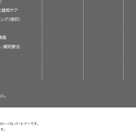
）
定期的に見直しを行い、必要に応じ
と緩和ケア
ング（検診）
療法としてPSKを使用すると、
化学
助療法
は肺がんの患者さんの免疫系
情報
しうることが示されています。
替、補完療法
より優れているかどうかなど、科学的
で
CAM on PubMed
を開発し、CAMに
いては、以下の研究が実施されていま
なものがあります：
です。臨床試験は、過去の研究結果や
検索できる機能を提供しています。
れます。各試験では、がんの患者さん
AM on PubMedには様々な科学
出すために、具体的な科学的疑問に答
0を超える文献や抄録が登録されていま
治療法の影響やその効き目に関する情
ャーナルにリンクしており、ユーザーが
んの患者さん36人にレイシから
ている治療法よりも優れていることが
全文を参照するには、購読料などの費
ちら。
化臨床試験
では、胃がんの
手術
を
した。これらの患者さんは、化学療
準」となる可能性があります。患者さ
手術後に、患者さんは化学療法の
補完医療
による治療法を受けま
。臨床試験の中にはまだ治療を始めて
た。平均すると、化学療法とPSK
チュラルキラー細胞
の活性など、
す。
グローバルパートナーです。
受けた患者さんより長く生存しま
ましたが、免疫反応に全く変化が
補完代替医療（CAM）の分野における
す。
きます。より詳細な情報については、
球
の数に基づいて、PSK併用によ