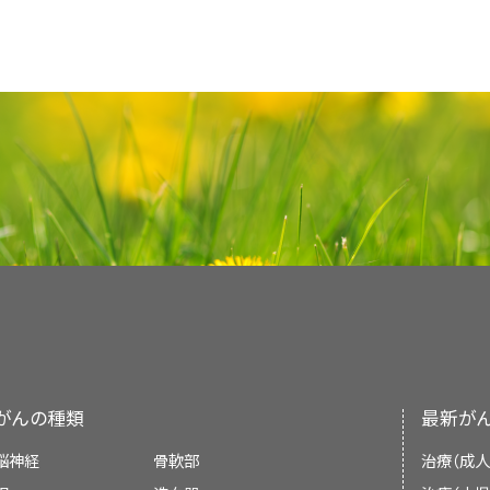
します。
CAM療法は厳密な科学的方法で検証されていま
米国国立衛生研究所（NIH）の国立補完統合衛生セン
補完代替療法を検討されているがんの患者さんは
4.これまでにPSKを用いた基礎研究や動物
基礎研究
と
動物試験
についてのレビュー。
どのような副作用が予想されますか？
れていた少数のCAM療法は、治癒を目指すもので
研究および評価を促進し、医療専門家や一般の方
本要約の目的
護師、薬剤師と相談して意思決定を行ってくださ
3.これまでにレイシを用いた基礎研究や動物
早めるための補完医療として、がんの治療で用い
の情報を提供しています。
基礎研究
では、
腫瘍
細胞
を使用して、特定の物質
臨床試験
（ヒトを対象とした研究）の結果。
を妨げるものや、従来の治療と併用した場合に有害
この治療法に関連するリスクは何ですか？
です。1997年11月に開催された米国国立衛生研究
このPDQがん情報要約では、がんの患者さんに対
す。
動物試験
では、
薬剤
や手技、治療法が安全かど
基礎研究
では、
腫瘍
細胞
を用いて、新しい物質の
鍼療法は化学療法に関連した吐き気や嘔吐、そし
る最新の情報を記載しています。患者さんとその
副作用
。
この治療法からどのようなメリットが期待でき
確かめます。基礎研究や動物試験は、ヒトを対象と
もつかどうかを調べます。
動物試験
では、
薬剤
や
ることがわかりました。一方で、レートリルの使用
支援することを目的としています。医療に関する
あるかどうかを動物で確かめます。基礎研究や動
米国食品医薬品局
（FDA）からの情報。
基礎研究と動物試験では、
ナチュラルキラー細胞
判明しているメリットはリスクに勝っています
の結果、効果がないか、または有害となりうることが
や推奨を示すものではありません。
立って行われます。
NCCIH Clearinghouse
免疫系に、PSKがどのような効果を発揮するかが調
1991年に始まった
NCIのBest Case Series Progr
この治療法は従来の治療に影響を及ぼします
われた基礎研究および動物試験に関するより詳細
基礎研究や動物試験では、レイシに含まれる有効成
Post Office Box 7923 Gaithersburg, MD 
査読者および更新情報
プローチの評価を行うプログラムの1つです。この
要約の薬用キノコの
Laboratory/Animal/Preclin
サッカライド）が
肺がん
などの腫瘍に及ぼす効果が
この治療法は臨床試験の一部として行われま
療オフィス（OCCAM）の監視下で進められてい
電話：+1-888-644-6226 （フリーダイヤル）
前臨床研究）のセクションを参照してください。
て行われた基礎研究および動物試験に関するさら
PDQがん情報要約は、編集委員会が作成し、最新
は、患者さんのカルテや関連資料をOCCAMに提出
向け要約の薬用キノコの
Laboratory/Animal/Prec
集委員会はがんの治療やがんに関する他の専門知
もしそうなら、誰がその試験を主催しています
重に検討し、さらに調査を行う価値があるかどうか
テレタイプライター付の電話（耳が聞こえない
5.ヒトを対象としたPSKの研究は行われてい
験/前臨床研究）のセクションを参照してください。
ています。要約は定期的に見直され、新しい情報
866-464-3615
この治療法に健康保険は適用されますか？
（"原文更新日"）は、直近の更新日を表しています。
がんの種類
最新が
胃がん
、
乳がん
、
大腸がん
、
肺がん
の患者さんを対
4.人を対象としたレイシの研究は行われてい
E-mai：info@nccih.nih.gov
す。この物質は1970年代の中頃から、非常に多く
患者さん向けの本要約に記載された情報は、専門
脳神経
骨軟部
治療（成人
して用いられてきました。PSKは日本で長期にわ
レイシから作られた製品を使用した研究は、これ
す。専門家向けバージョンは、
PDQ 