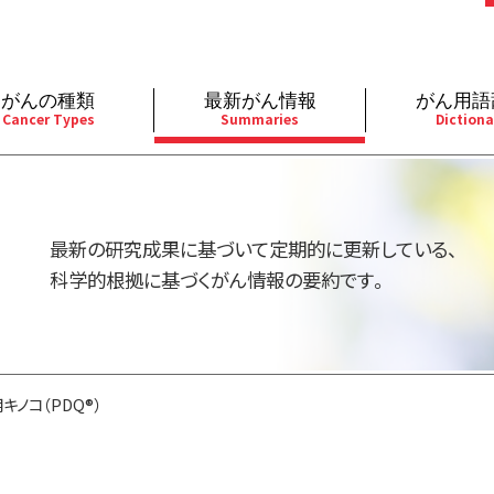
がんの種類
最新がん情報
がん用語
Cancer Types
Summaries
Dictiona
経
成人）
乳腺
婦人科
予防
A
用規約
寄附・協賛のお願い
小児）
消化管
皮膚
遺伝学的情報
胚
最新の研究成果に基づいて定期的に更新している、
バシーポリシー
寄附・協賛一覧
部
法と緩和ケア
肝胆膵
骨軟部
統合、代替、補完療法
内
科学的根拠に基づくがん情報の要約です。
い合わせ
沿革
器
ーニング（検診）
泌尿器
造血器
原
キノコ（PDQ®）