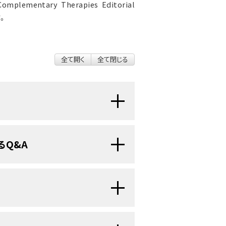
mplementary Therapies Editorial
す。
全て開く
全て閉じる
す。こうしたキノコは、主にアジア諸
るQ&A
きました。今日では、薬用キノコは
肺
日本と中国では、30年以上にわたっ
承認されています。これらの国々で
や
化学療法
との併用で安全に使用さ
各地でみられます。茶色や褐色の年輪
英語でターキーテイル（七面鳥の尾）