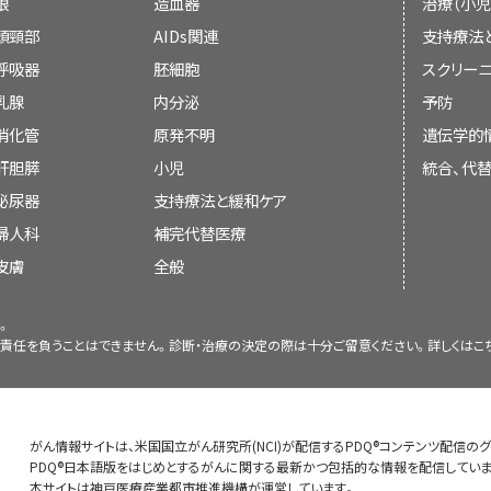
眼
造血器
治療（小児
ウェブサイト：
https://nccih.nih.gov
んど報告されていません。
す。
Complementary Therapies Editorial Board
が
頭頸部
AIDs関連
支持療法
て更新しています。
呼吸器
胚細胞
スクリーニ
胃がん
肺がん
乳腺
内分泌
予防
複数の研究で、
胃
がんの患者さんに対する術後補助
複数の研究で、レイシを原料とする製品を用いた
補
臨床試験に関する情報
消化管
原発不明
遺伝学的
CAM on PubMed
療法
による免疫細胞の損傷を修復し、免疫系を増強
を増強する可能性があることが示されています。
肝胆膵
小児
統合、代
臨床試験とは、例えば、ある治療法が他の治療法
NCCIHおよびNIH国立医学図書館（NLM）は共同
胃がんに対する術後補助療法としてのPSKにつ
肺がんの患者さんを対象とした研究には、次のよう
泌尿器
支持療法と緩和ケア
疑問への答えを得るために実施される研究のこと
関連するジャーナルの記載内容を無料かつ簡単に
す：
婦人科
補完代替医療
これまでに実験室で得られた情報に基づき実施さ
NLMの図書目録データベースのサブセットとして、C
皮膚
全般
を助けるための新しくかつより良い方法を見つけ
ジャーナルのCAMに関連する論文から、230,00
えを出していきます。治療臨床試験では、新しい
す。このデータベースはさらに、1,800を超えるジ
。
中国で実施された
非盲検試験
では、
進行
肺が
報を収集します。新しい治療法がすでに使用され
論文全文を参照できるようになっています（論文
責任を負うことはできません。診断・治療の決定の際は十分ご留意ください。詳しくは
こ
1978～1981年に日本で実施された
ランダム
作られた
市販薬
のGanopolyが投与されま
臨床試験で示された場合、その新しい治療法が「標
用が発生する場合があります）。
受けた患者さん751人が対象になりました。
法または放射線療法を受けるとともに、他の
んは臨床試験への参加を検討してもよいでしょう
み、または化学療法とPSKの投与を受けまし
がん補完代替医療オフィス
した。一部の患者さんには、
リンパ球
数や
ナ
いない患者さんのみを対象としているものもありま
がん情報サイトは、米国国立がん研究所(NCI)が配信するPDQ®コンテンツ配信の
の併用を受けた患者さんは、化学療法のみを
研究対象の
免疫反応
に著しい変化がみられ
NCIのがん補完代替医療オフィス（OCCAM）は、
PDQ®日本語版をはじめとするがんに関する最新かつ包括的な情報を配信していま
NCIのウェブサイト
で臨床試験を検索することがで
した。研究者らは、
血液
中の
顆粒球
と
リンパ
なかった患者さんもいました。
本サイトは神戸医療産業都市推進機構が運営しています。