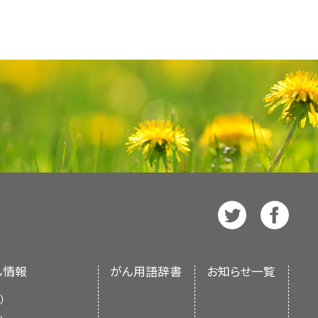
せん。純粋に代替アプローチとみなさ
ター（NCCIH）は、補完代替医療の
、どんな治療法でも必ず、担当医や看
試験は実施されていますか？
はなく、患者さんをより楽にし回復を
を対象に様々なアプローチについて
い。補完代替療法の中には、標準治療
試験は実施されていますか？
られつつあります。1つの例が鍼療法
が抗がん作用をもつかどうかを調べま
となるものがあります。
所（NIH）の専門家委員会によると、
する治療での薬用キノコの使用に関す
うか、効果があるかどうかを動物で
検証を行い、その物質が抗がん作用を
て手術に関連した疼痛の管理を助け
ご家族および介護者に情報を提供し、
ますか？
した試験に先立って行われます。
手技、治療法が安全かどうか、効果が
などのいくつかのアプローチは、検討
決定を行うための正式なガイドライン
物試験は、ヒトを対象とした試験に先
や
T細胞
といった免疫細胞が含まれる
か？
わかりました。
べられています。PSKを使用して行
am
は、臨床で用いられているCAMア
か？
な情報については、医療専門家向け
分のトリテルペノイドと
多糖類
（ポリ
20898–7923
プログラムはNCIのがん補完代替医
ical Studie
s（基礎研究/動物試験/
検証されています。レイシを使用し
すか？
ます。がん代替医療を行う医療専門家
に詳しい情報については、医療専門家
の情報に基づいて更新しています。編
します。OCCAMはこれらの資料を慎
linical Studies
（基礎研究/動物試
識を有する専門家によって構成され
か？
を判断します。
か聴覚に障害のある方用）：+1-
ますか？
があれば更新されます。各要約の日付
ん情報
がん用語辞書
お知らせ一覧
象としたPSKの研究が行われていま
ますか？
のがんの患者さんに対する
補助療法
と
家向けバージョンより抜粋したもので
）
たって安全に使用され、
副作用
はほと
までに中国と日本で実施されていま
Integrative, Alternative, and