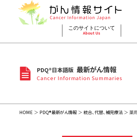
このサイトについて
About Us
脳神
治療（
ご利
このサイトについて
がんの種類
最新がん情報
眼
治療（
最新がん情報
PDQ®日本語版
プライ
About Cancer Information Japan
Cancer Types
Summaries
頭頸
支持療
Cancer Information Summaries
お問
呼吸
スクリ
HOME
PDQ®最新がん情報
統合、代替、補完療法
薬用