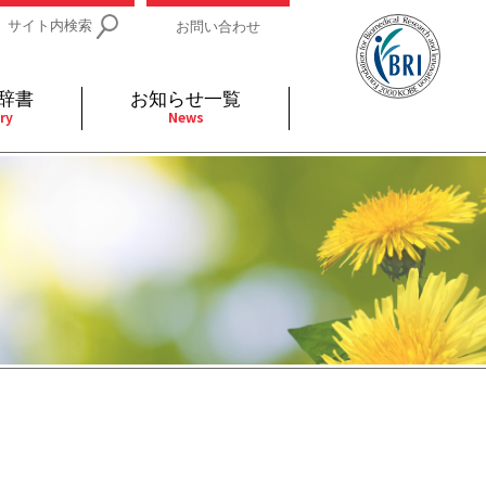
サイト内検索
お問い合わせ
辞書
お知らせ一覧
ry
News
IDs関連
小児
関連リンク
細胞
支持療法と緩和ケア
分泌
補完代替医療
発不明
全般