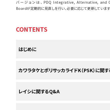
バージョンは、PDQ Integrative, Alternative, and Co
Boardが定期的に見直しを行い、必要に応じて更新していま
CONTENTS
はじめに
薬用キノコとは、
薬
として使用されるキノコのことで
カワラタケとポリサッカライドK（PSK）に関す
国で数百年にわたって、
感染症
の治療に用いられて
の病気や
がん
の治療にも用いられています。また、
て、がんの
標準
治療に薬用キノコを追加する医療が
1.カワラタケとは何ですか？
レイシに関するQ&A
は、長い間、キノコが単独で、あるいは
放射線
療法
れてきました。
カワラタケは倒木に生えるキノコの一種で、世界
のような模様が七面鳥の尾羽に似ていることから、