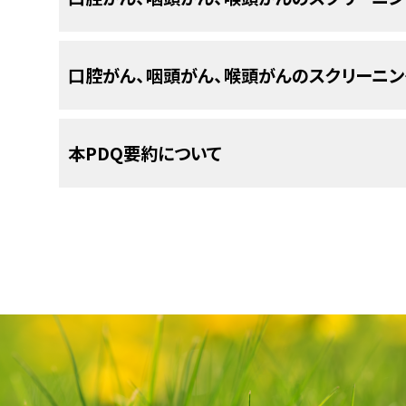
ある種類のがんにかかりやすいのはどのような人々
きる疾患です。
ようと
科学者
たちは挑み続けています。さらに、
口腔がん
、
咽頭がん
、
喉頭がん
は通常、
扁平上皮細
についても研究が重ねられています。こうして得ら
各種のがんを見つけるために、症状が現れ
口腔がん、咽頭がん、喉頭がんのスクリーニン
いる薄く扁平な
細胞
）から発生します。
クリーニングを受けるべきか、どのスクリーニング
実施し選別を行います。
をどのくらいの頻度で受けるべきかについて、医
口腔がんは主に、口腔の以下の
組織
に発生します：
最も害が少なく最も有益な方法を発見すべく、
科
立てられています。
スクリーニング検査にはリスクが伴います
本PDQ要約について
が行われています。また、
がん
スクリーニングの臨
担当の医師からスクリーニング検査を勧められた
状
が現れる前にがんを発見すること）によって寿命
スクリーニング
検査に関する判断は難しくなる場合
てそうしているわけではないということを覚えてお
する確率が下がるかどうかを明らかにすることも
査が役に立つわけではなく、ほとんどはリスクを伴
PDQについて
査はがんの症状が現れる前に実施されるものなの
口唇。
は、早
期
のうちに発見し治療することで、
回復
の見込
うとする場合は、その前に検査について担当の医師
う。検査に伴うリスクを把握し、さらに
がん
死亡のリ
スクリーニング検査の結果が異常であれば、がん
PDQ（Physician Data Query：医師デー
舌の前方3分の2の部分。
口腔がん、咽頭がん、喉頭がんのスクリー
れているのかを知っておくことが重要です。
査が必要になる場合もあります。こうした検査は
診
括的ながん情報データベースです。PDQデータベ
や決まって行われるものはありません。
歯肉
。
的情報、治療、支持療法、補完代替医療に関する
載しています。ほとんどの要約について、2つのバ
口腔がん、咽頭がん、喉頭がんのスクリー
口腔がん
、
咽頭がん
、
喉頭がん
のスクリーニングが
頬粘膜
（頬の内側を覆っている組織）。
ようなものがあります：
の要約には、詳細な情報が専門用語で記載されて
させることを実証した研究は1件もありません。
しやすい平易な表現を用いて書かれています。い