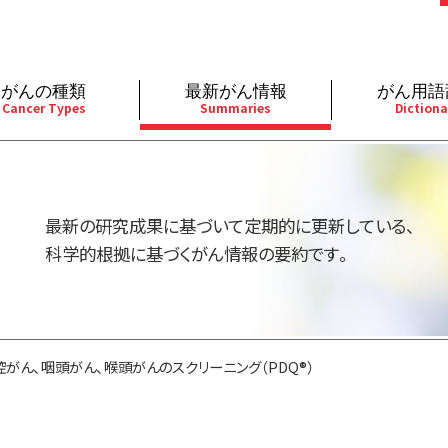
がんの種類
最新がん情報
がん用語
Cancer Types
Summaries
Dictiona
経
成人）
乳腺
婦人科
予防
A
用規約
寄附・協賛のお願い
小児）
消化管
皮膚
遺伝学的情報
胚
最新の研究成果に基づいて定期的に更新している、
バシーポリシー
寄附・協賛一覧
部
法と緩和ケア
肝胆膵
骨軟部
統合、代替、補完療法
内
科学的根拠に基づくがん情報の要約です。
い合わせ
沿革
器
ーニング（検診）
泌尿器
造血器
原
腔がん、咽頭がん、喉頭がんのスクリーニング（PDQ®）