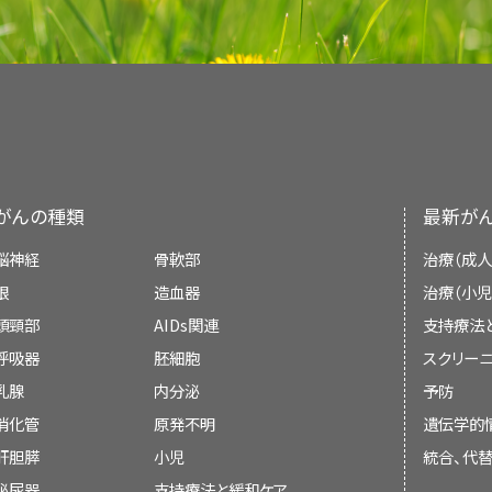
舌の下の口腔の底の部分。
最新の情報を提供しています。また、ほとんどの要
歯科医師
口腔がん、咽頭がん、喉頭がんが発見され
や医師が定期的な検診の際に
口腔
内を
延長につながらない場合もあります。
硬口蓋
（口腔の天井の前方部分）。
は、
白板症
（
異常な
細胞
から成る白い斑点）や
紅板
PDQはNCIが提供する1つのサービスです。NCIは
どの
病変
がないか調べられます。
粘膜
上にできた
Institutes of Health：NIH）の一部であ
臼後三角
（
親知らず
の後方の小さな領域）。
がんの中には、何の
症状
も引き起こさず命を脅か
化することがあります。
心機関です。PDQ要約は独立した医学文献のレ
クリーニング検査で見つかれば、そのようながんに
り、NCIまたはNIHの方針声明ではありません。
口内に病変が発見された場合には、以下のような
うしたがんの発見は
過剰診断
と呼ばれます。この
織
の発見が試みられます：
合よりも余命を長くする効果があるのかどうかは不
がんの種類
最新が
本要約の目的
法
など）によって逆に重篤な
副作用
がもたらされる
脳神経
骨軟部
治療（成人
このPDQがん情報要約では、口腔がん、咽頭がん
眼
造血器
治療（小児
偽陰性の検査結果が出る可能性もあります
最新の情報を記載しています。患者さんとそのご
頭頸部
AIDs関連
支持療法
トルイジンブルー染色法：口腔内の病変部に
援することを目的としています。医療に関する決
実際には
口腔がん
や
咽頭がん
、または
喉頭がん
が
呼吸器
胚細胞
スクリーニ
色素に濃く染まる領域は、がんの病変である
推奨を示すものではありません。
リーニング検査の結果が正常と出る場合もあります
性が高くなります。
乳腺
内分泌
予防
が存在しているのに存在しないと判定された検査
消化管
原発不明
遺伝学的
査読者および更新情報
蛍光色素染色法：口腔内の病変部に、特殊な
現れていても、医師の診察を受けるのが遅くなる場
肝胆膵
小児
統合、代
布する検査法。専用の液剤で口腔内を洗浄し
泌尿器
支持療法と緩和ケア