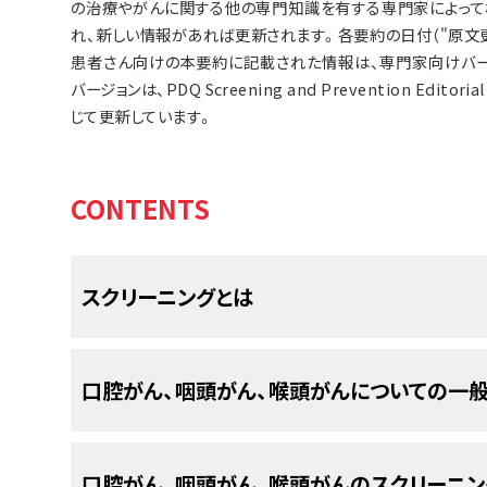
の治療やがんに関する他の専門知識を有する専門家によって
れ、新しい情報があれば更新されます。各要約の日付（"原文
患者さん向けの本要約に記載された情報は、専門家向けバー
バージョンは、PDQ Screening and Prevention Edi
じて更新しています。
CONTENTS
スクリーニングとは
スクリーニング
とは、
症状
が現れてくる前に
がん
を
口腔がん、咽頭がん、喉頭がんについての一
際にがんの早
期
発見に役立つ場合もあります。
異
ば治療が容易になる場合があります。症状が現れ
いることもあります。
口腔がん、咽頭がん、喉頭がんは、口腔また
口腔がん、咽頭がん、喉頭がんのスクリーニン