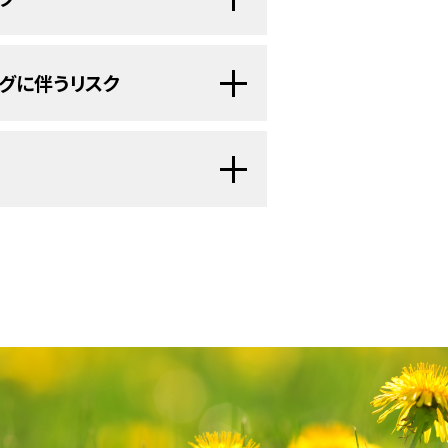
なのか、ということをより深く理解し
がんの原因となりうる生活習慣や環境
胞
（
口腔
、
咽頭
、
喉頭
の内側を覆って
れた情報は、どういった人ががんのス
ていない人を対象として検査を
グに伴うリスク
検査を用いるべきか、そしてその検査
師が患者さんに助言をしていく際に役
学者
により
スクリーニング
検査の研究
。
床試験を行う目的には、早期発見（
症
としても、必ずしもがんの存在を疑っ
が延びるか、あるいは疾患により死亡
があります。全てのスクリーニング検
くことが重要です。スクリーニング検
含まれています。一部の種類のがんで
います。スクリーニング検査を受けよ
です。
みが高まる場合があります。
とよく話し合っておくのがよいでしょ
スク低減という効果が実際に証明さ
の存在を確認するために、さらなる検
タ照会）は、米国国立がん研究所が提供する総
ニング検査には、標準的なもの
断検査
と呼ばれます。
ースには、がんの予防や発見、遺伝学
最新かつ公表済みの情報を要約して収
ージョンが利用可能です。専門家向け
ニングに伴うリスクには以下の
これらの疾患による死亡リスクを低下
います。患者さん向けの要約は、理解
ずれの場合も、がんに関する正確かつ