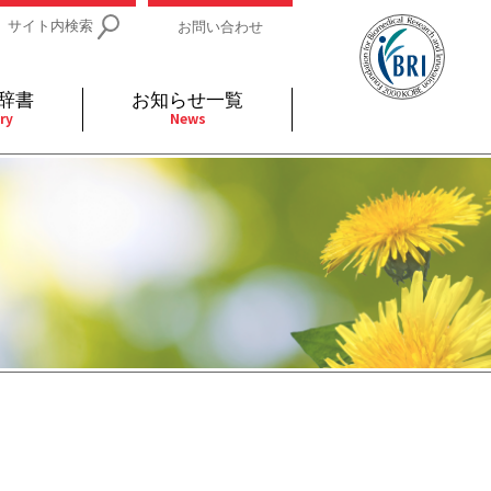
サイト内検索
お問い合わせ
辞書
お知らせ一覧
ry
News
IDs関連
小児
関連リンク
細胞
支持療法と緩和ケア
分泌
補完代替医療
発不明
全般