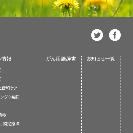
約は
スペイン語
版も利用可能です。
ても、健康状態の改善や余命の
診察することがあります。その診察で
症
（異常な細胞から成る赤い斑点）な
、米国国立衛生研究所（National
白板症や紅板症の病変は、がんに変
り、NIHは連邦政府における生物医学研究の中
す心配がないものも存在しますが、ス
ビューに基づいて作成されたものであ
も治療が行われることがあります。こ
方法で口腔がんに進行しうる異常
組
ようながんに対する治療に無治療の場
明ですし、その治療（
手術
や
放射線療
ん情報
がん用語辞書
お知らせ一覧
可能性もあります。
）
、喉頭がんのスクリーニングに関する
）
。
家族および介護者に情報を提供し、支
と緩和ケア
青い色素を散布する検査法。この
定を行うための正式なガイドラインや
存在しているのにもかかわらず、スク
ング（検診）
可能性や後からがん化する可能
。
偽陰性の検査結果
（実際にはがん
結果）を受けた人では、たとえ症状が
情報
光を当てると発光する色素を散
合があります。
替、補完療法
た後にこの光を照射すると、正常