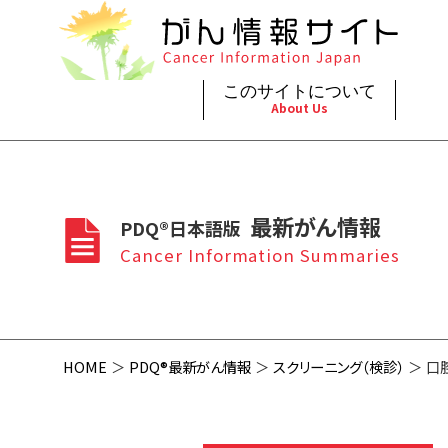
このサイトについて
About Us
脳神
治療（
ご利
このサイトについて
がんの種類
最新がん情報
眼
治療（
最新がん情報
PDQ®日本語版
プライ
About Cancer Information Japan
Cancer Types
Summaries
頭頸
支持療
Cancer Information Summaries
お問
呼吸
スクリ
HOME
PDQ®最新がん情報
スクリーニング（検診）
口