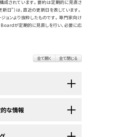
構成されています。要約は定期的に見直さ
更新日"）は、直近の更新日を表しています。
ジョンより抜粋したものです。専門家向け
torial Boardが定期的に見直しを行い、必要に応
全て開く
全て閉じる
発見しようとする試みのことです。実
般的な情報
常
組織
やがんも、早期に発見されれ
る頃には、がんが増殖し拡がり始めて
は咽頭に悪性（がん）細胞がで
グ