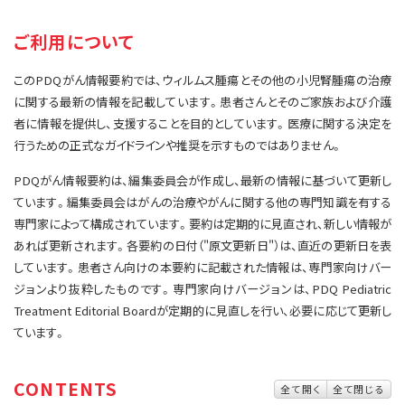
サイト内検索
お問い合わせ
遺伝学的情報
ご利用について
統合、代替、補完療法
このPDQがん情報要約では、ウィルムス腫瘍とその他の小児腎腫瘍の治療
に関する最新の情報を記載しています。患者さんとそのご家族および介護
者に情報を提供し、支援することを目的としています。医療に関する決定を
行うための正式なガイドラインや推奨を示すものではありません。
PDQがん情報要約は、編集委員会が作成し、最新の情報に基づいて更新し
ています。編集委員会はがんの治療やがんに関する他の専門知識を有する
専門家によって構成されています。要約は定期的に見直され、新しい情報が
あれば更新されます。各要約の日付（"原文更新日"）は、直近の更新日を表
しています。患者さん向けの本要約に記載された情報は、専門家向けバー
ジョンより抜粋したものです。専門家向けバージョンは、PDQ Pediatric
Treatment Editorial Boardが定期的に見直しを行い、必要に応じて更新し
ています。
CONTENTS
全て開く
全て閉じる