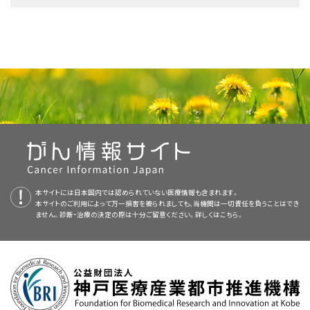
小児専門看護師
う。詳細については、
小児がん患者さんのご家族のために
という記事と、
小
部の欠損）
がん治療による問題のうち、治療後6カ月以降に始まって月単位または年単
ては、以下をご覧ください：
の程度異なるか（組織型が予後良好型か退形成型か）
遺伝カウンセラーは遺伝子検査の結果について家族と話し合う方法を助言
ないか調べるために、8歳になるまで3カ月ごとに腹部超音波検査を行うこ
治療が終わってからも何年も継続して受けることになる検査もあります。そ
発熱
児がんの子どもたち：親のための手引き（英語）
という冊子をご覧ください。
位で続くものは、晩期合併症（晩期障害）と呼ばれます。がん治療の晩期合
するなどして、保護者が検査結果に対処するための支援を行います。他のご
とがあります。
れらの検査の結果から、患者さんの状態の変化や、腎臓やその他の臓器の
ソーシャルワーカー
PDQについて
退形成
型のI期ウィルムス腫瘍の治療は、リンパ節切除を伴う腎摘出術と、そ
血液生化学検査
は、採取した血液を用いて、臓器や組織か
特発性の
片側肥大
（体の1カ所以上の過剰な成長）
がんの病期
併症（晩期障害）には以下のようなものがあります：
家族も遺伝子検査を受けるべきかどうかについて助言することもできます。
健康状態、がんが再発したかどうかを知ることができます。
NCIの
臨床試験検索
から、現在患者さんを受け入れているNCI支援のがん
の後の多剤併用化学療法と側腹部（体の側部の肋骨と腰骨の間）への放射
ら血液中に放出される特定の物質の濃度を測定する検査法で
I期
PDQ（Physician Data Query：医師データ照会）は、米国国立がん研究所
リハビリテーション専門家
もう一方の腎臓にウィルムス腫瘍が発生するリスクがある小児に対す
臨床試験を探すことができます（なお、このサイトは日本語検索に対応してお
停留精巣
または
尿道下裂
などの
尿路
の障害
線療法によって行われます。
す。ある物質で異常な値が出るということは、肝臓や腎臓が正
年齢
遺伝カウンセリングは、お子さんに以下が認められる場合に行われることが
フォローアップ検査の詳細については、
ウィルムス腫瘍の診断に用いられる
る検査
（NCI）が提供する総括的ながん情報データベースです。PDQデータベース
I期では、手術で腫瘍が完全に切除されていて、なおかつ以下の条件の全て
りません。）。がんの種類、患者さんの年齢、試験が実施される場所から、臨
常に機能していないことの徴候である可能性があります。
腎がんについてのホームページ（英語）
あります：
検査
をご覧ください。
心理士
NCIの
には、がんの予防や発見、遺伝学的情報、治療、支持療法、補完代替医療に
臨床試験検索
から、現在患者さんを受け入れているNCI支援のがん
妊娠
中の母親の
殺虫剤
への曝露
が満たされます：
染色体
や遺伝子に特定の変化がみられるかどうか
床試験を検索できます。臨床試験についての
一般的な情報
もご覧いただけ
これらの症状は他の問題によっても引き起こされることがあります。状況を
一部の小児は、両側の腎臓で同時にウィルムス腫瘍と診断されることがあり
臨床試験を探すことができます（なお、このサイトは日本語検索に対応してお
関する最新かつ公表済みの情報を要約して収載しています。ほとんどの要
腎機能検査
は、採取した血液を用いて、腎臓から血液中に放
ます。
がんについて（英語）
把握する唯一の方法は、お子さんが医師の診察を受けることです。
運動、可動性、筋力、柔軟性の問題などの身体的な問題
画像を拡大する
ます。片側の腎臓にできたウィルムス腫瘍の治療に成功した後に、もう一方
チャイルドライフスペシャリスト
りません。）。がんの種類、患者さんの年齢、試験が実施される場所から、臨
約について、2つのバージョンが利用可能です。専門家向けの要約には、詳
診断されたばかりのがんか、治療後に再発したがんか
出される特定の物質の濃度を測定する検査法です。ある物質
の腎臓にウィルムス腫瘍ができる小児もいます。もう一方の腎臓にウィルム
床試験を検索できます。臨床試験についての
細な情報が専門用語で記載されています。患者さん向けの要約は、理解し
一般的な情報
もご覧いただけ
小児がん（英語）
で異常な値が出るということは、腎臓が正常に機能していない
心臓、肺、腎臓、腸、ホルモン濃度に影響を及ぼす慢性的な健
左右の腎臓、尿管、膀胱、尿道を示した泌尿器系の解剖図。左の
不妊治療専門医
ス腫瘍が発生するリスクがある小児は、新たな腫瘍がないかモニタリングす
がんがリンパ節に転移しているかどうか
ます。
やすい平易な表現を用いて書かれています。いずれの場合も、がんに関する
腎臓の内部には腎盂が示されています。拡大図には尿細管と尿
ことの徴候である可能性があります。
康状態
ウィルムス腫瘍のリスクを高める遺伝性症候群や病態
るために最長8年間にわたって3カ月ごとに腹部超音波検査を受けるべきで
が示されています。脊椎と副腎も示されています。尿は尿細管で
お子さんにリスクがあるかもしれないと思われる場合は、担当の医師に相
正確かつ最新の情報を提供しています。また、ほとんどの要約は
がんは腎臓にのみ存在し、腎
小児がんのためのCureSearch（英語）
洞
（
尿管
につながっている腎臓の
スペイン語
作られ、それぞれの腎臓の腎盂に集められます。尿は腎臓から尿
す。
本サイトには日本国内では認められていない医療情報も含まれます。
談してください。
版も利用可能です。
一部）の血管やリンパ節に拡がっていない
尿検査
では、尿の色と尿に含まれる成分（糖分、蛋白、血液、
II期のウィルムス腫瘍
不妊症
または妊娠中の問題（高血圧、早産、出産が近づいても
両側の腎臓に認められるウィルムス腫瘍
管を通って膀胱に流れます。尿は膀胱に溜められた後、尿道を通
本サイトのご利用によって万一損害を被られましても、当機関は一切責任を負うことはでき
がんの青年および若年成人（英語）
細菌
など）を調べます。ある物質で異常な値が出るということ
って体外へ排出されます。
胎児の姿勢が通常と異なるなど）
ません。診断・治療の決定の際は十分ご留意ください。詳しくは
こちら。
PDQはNCIが提供する1つのサービスです。NCIは、米国国立衛生研究所
組織型
が予後良好型の
腫瘍が切除された領域の端の部分にがん細胞が認められない
II期ウィルムス腫瘍
の治療は、リンパ節切除を伴う腎
は、腎臓が正常に機能していないことの徴候である可能性が
2歳までに診断されたウィルムス腫瘍
治療選択肢
（National Institutes of Health：NIH）の一部であり、NIHは連邦政府にお
小児と青年のがん（英語）
新たに診断された
組織型が予後良好型
のウィルムス腫瘍は多くの場合、治
摘出術とその後の多剤併用化学療法によって行われます。
気分、感情、思考、学習、記憶における変化などの神経学的症
あります。
ける生物医学研究の中心機関です。PDQ要約は独立した医学文献のレ
腎臓の外層が破れていない
癒が望めます。
小児と青年のウィルムス腫瘍に対する治療法には様々なものがあります。
状
ウィルムス腫瘍は片側または両側の腎臓に影響を及ぼす可能性がありま
退形成
型のII期ウィルムス腫瘍の治療は、リンパ節切除を伴う腎摘出術と、
がんの病期分類（英語）
ビューに基づいて作成されたものであり、NCIまたはNIHの方針声明ではあ
保護者と担当のがん治療チームが協力して、治療法を決定します。以下のよ
治療に対する反応には個人差があり、大きな差がみられる場合もありま
す。
肺
、
肝臓
、
骨
、
脳
、
リンパ節
など、体の他の部位に転移することがありま
その後の腹部への放射線療法と多剤併用化学療法によって行われます。
腫瘍の被膜が破綻していない
りません。
白血病
、甲状腺がん、
消化管
のがん、
乳がん
、
皮膚がん
などの
うな数多くの要因が検討されます：
がんへの対処法（英語）
す。保護者が子どもの予後について知りたい場合は、担当の治療チームと話
す。
詳細については、
二次がん（新しい種類のがん）
遺伝性のがんリスクに対する遺伝子検査（英語）
をご覧くだ