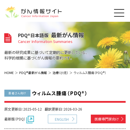
このサイトについて
最新がん情報
PDQ®日本語版
About Cancer Information Japan
Cancer Information Summaries
ご利用規約
がんの種類
最新の研究成果に基づいて定期的に更新している、
Cancer Types
プライバシーポリシー
科学的根拠に基づくがん情報の要約です。
お問い合わせ
脳神経
泌尿器
内分泌
最新がん情報
HOME
PDQ®最新がん情報
治療（小児）
ウィルムス腫瘍（PDQ®）
Summaries
寄附・協賛のお願い
眼
婦人科
原発不明
寄附・協賛一覧
頭頸部
皮膚
治療（成人）
がん用語辞書
小児
ウィルムス腫瘍（PDQ®）
患者さん向け
沿革
Dictionary
呼吸器
骨軟部
治療（小児）
支持療法と緩和ケア
関連リンク
支持療法と緩和ケア
乳腺
造血器
原文更新日：2025-05-12
翻訳更新日：2026-03-26
お知らせ一覧
補完代替医療
News
スクリーニング（検診）
消化管
AIDs関連
最新版（PDQ）
医療専門家向け
ENGLISH
予防
肝胆膵
胚細胞
全般