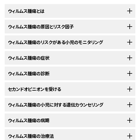
ウィルムス腫瘍とは
ウィルムス腫瘍（腎芽腫とも呼ばれます）は、15歳未満の小児で最もよくみら
ウィルムス腫瘍の原因とリスク因子
れる種類の
腎がん
です。米国では、毎年約650人の小児がこの診断を受けて
おり、その大半が2歳から5歳です。ウィルムス腫瘍は年長の青年と成人にも
ウィルムス腫瘍は、腎細胞の挙動、特に成長して新しい細胞に分裂する過程
ウィルムス腫瘍のリスクがある小児のモニタリング
発生する可能性がありますが、これはまれです。
での挙動に特定の変化が生じることで発生します。そうした変化が生じる正
確な原因は多くの場合、不明です。がんの発生の詳細について、
がんとは何
小児によっては、ウィルムス腫瘍のリスクが高い場合があります。定期的な
ウィルムス腫瘍の症状
腎臓は、腰の高さで
脊椎
の両側に位置する、豆のような形をした臓器です。
か（英語）
をご覧ください。
検査は、がんをより早期に発見し、お子さんの生存の可能性を高めるのに役
主な役割は、体内の老廃物や過剰な水分を除去して尿を生成することです：
立つ可能性があります。ウィルムス腫瘍のリスクが高い小児では、少なくと
場合によっては、ウィルムス腫瘍は症状を引き起こすことがあります。しか
ウィルムス腫瘍の診断
リスク因子とは、疾患が発生する可能性を増大させるあらゆる要因のことで
も8歳になるまで、3カ月ごとにウィルムス腫瘍に対して腹部超音波検査が行
し、ときに親が子どもの腹部のしこりに気づいたり、子どもの腹部が以前よ
す。リスク因子をもっている全ての小児が腎腫瘍を発症するわけではありま
われる場合があります。この検査により、小型のウィルムス腫瘍も症状が現
り大きく見えることに気づいたりすることがあります。一部の症例では、医師
小児にウィルムス腫瘍を示唆する症状がみられる場合、それらの原因がが
セカンドオピニオンを受ける
せん。また、リスク因子が認められない小児が発症することもあります。
れる前に発見することができます。
が定期的な検診で腫瘍を発見する場合があります。以下の症状がみられる
んなのか、それとも別の問題なのかを医師が確認する必要があります。医
場合は、お子さんの担当医に相談するべきです：
ウィルムス腫瘍は、成長や発達に悪影響を及ぼす
師は症状がいつから始まり、どのくらいの頻度で起きているかを質問しま
遺伝性
症候群
の一部とし
子どもの診断を確定して治療計画を立てるにあたって、保護者はセカンドオ
ウィルムス腫瘍の小児に対する遺伝カウンセリング
腎臓の内部では、微細な細管によって血液をろ過してきれいに
ベックウィズ-ヴィーデマン症候群または片側肥大の小児に対する検
て発生することがあります。遺伝性症候群とは、遺伝子に起こった特定の変
す。医師はまた、保護者に小児の
病歴
と
家族歴
をたずね、
身体診察
を行いま
ピニオンを求めることができます。セカンドオピニオンを求めるときは、最初
します。
査
化が原因となって同時に発生する一連の
す。それらの結果に応じて、ウィルムス腫瘍の有無を調べる検査と、腫瘍が
徴候
や
症状
、または病態のことで
の担当医に医学的検査の結果と報告書を提供してもらい、それらを別の医
ウィルムス腫瘍のある小児がその発生リスクを高める遺伝性疾患を抱えて
ウィルムス腫瘍の病期
尿は左右の腎臓を出た後、尿管と呼ばれる細い管を通って膀
す。特定の病態や
あった場合に腫瘍の拡がりの程度（病期）を調べる検査を勧めることもあり
環境曝露
によっても、お子さんのウィルムス腫瘍の発生リ
師と共有する必要があります。2番目の医師は、遺伝子検査報告書、病理報
いるかどうかは、
家族歴
から常に明らかになるとは限りません。遺伝カウン
ベックウィズ-ヴィーデマン症候群または片側肥大の小児は、肝臓、
副腎
、腎
胱に送られます。
スクは増大することがあります。ウィルムス腫瘍との関連性が判明している
ます。
告書、スライド、検査画像を確認します。そして、最初の医師の見解に同意す
セリングでは、お子さんのがんが子孫に遺伝する可能性と
遺伝子検査
が必
病期診断とは、体内でのがんの拡がりの程度を調べるプロセスのことを指し
ウィルムス腫瘍の治療法
臓に腫瘍が発生するリスクがあります。これらの小児には、症状が現れる前
腹部のしこり、腫れ、痛み