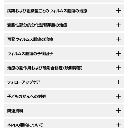
ものは以下の通りです：
るか、治療計画の変更を提案したり、患者さんの腫瘍について新たな情報を
要かどうかを評価することができます。
遺伝カウンセラー
を始めとする特別
ます。場合により、がんは腎臓の内部のみに存在します。あるいは、体の他
にウィルムス腫瘍を発見するための検査を行うことがあります。検査スケ
膀胱は、尿道と呼ばれる管を通って体外に排出するときまで、
ウィルムス腫瘍の診断に用いられる検査
提供したりします。
な訓練を受けた医療専門職がお子さんの診断と家族歴について議論するこ
の部位に拡がっている場合もあります。
病期および組織型ごとのウィルムス腫瘍の治療
ジュールには以下が含まれます：
血尿
尿を溜めておくための臓器です。
ウィルムス腫瘍の小児の治療を担う医療従事者
とで、以下のことを明らかにする手がかりが得られます：
医師を選んでセカンドオピニオンを受けるプロセスの詳細については、
がん
ウィルムス腫瘍の診断には、以下のような検査法が用いられます。それらの
ウィルムス腫瘍は、病期に加えて、組織型（顕微鏡で観察したときのがん細胞
高血圧
以下の治療法の詳細については、
嚢胞性部分的分化型腎芽腫の治療
ウィルムス腫瘍の治療法
をご覧ください。
小児ウィルムス腫瘍の治療は、小児がんの治療を専門とする小児腫瘍医が
治療の医療機関を探す（英語）
をご覧ください。セカンドオピニオンを提供で
検査の結果は治療計画を立てるのに役立ちます。
の外観）によっても分類されます。組織型は、ウィルムス腫瘍の
予後
や治療
監督します。小児腫瘍医は、小児の治療に精通しつつ、同時に特定の医療分
きる医師や病院の情報については、
NCIのCancer Information Service
ま
WAGR症候群
（WAGRスペクトラムとも呼ばれます）には、ウィ
法に影響を及ぼす要因です。
原因不明の発熱
I期のウィルムス腫瘍
嚢胞性
再発ウィルムス腫瘍の治療
部分的
分化型
腎芽腫の治療法は手術で、その後に化学療法を行うこ
野を専門とする他の医療従事者と協力しながら治療に取り組んでいきます。
で、チャット、電子メール、電話（英語とスペイン語に対応）でお問い合わせく
ルムス腫瘍、
無虹彩症
、
泌尿生殖器系
の異常、精神発達の遅れ
臨床検査
4歳になるまでは、
α-フェトプロテイン
（AFP）濃度を調べる血液
組織型には予後良好型と
とがあります。
退形成
型（予後不良型）があります：
ほかにも以下の専門家が関与することがあります：
ださい。受診時に聞いておくとよい質問については、
がんについて主治医に
などが含まれます
がんのリスクを増大させる可能性のある症候群に対する検査
食欲減退
検査と腹部超音波検査。
組織型
が予後良好型の
I期ウィルムス腫瘍
の治療法には以下のようなもの
以下の治療法については、
ウィルムス腫瘍の予後因子
ウィルムス腫瘍の治療法
をご覧ください。
尋ねるべき質問（英語）
をご覧ください。
の選択肢
があります：
Denys-Drash症候群
原因不明の体重減少
4歳から8歳では、腎臓の超音波検査と、年2回の
遺伝専門家
ま
再発
ウィルムス腫瘍の治療法には以下のようなものがあります：
子どもがウィルムス腫瘍と診断されると、多くの保護者は、そのがんの深刻
治療の副作用および晩期合併症（晩期障害）
お子さんに別の種類のがんが発生するリスク
たは
小児腫瘍医
による
身体診察
。遺伝子に特定の変化が認め
Frasier症候群
血算（全血球算定）
では、以下の項目について血液のサン
度や生存の可能性を知りたくなるでしょう。疾患がどのような経過をたどる
咳
られる一部の小児は、腹部超音波検査のスケジュールが異な
組織型が予後良好型の腫瘍は、退形成型の腫瘍と比べて予後
小児科医
プルを調べます：
お子さんの兄弟姉妹に腎腫瘍やその他のがんが発生するリス
かの見通しを予後といいます。
がん治療は副作用を引き起こす可能性があります。起こりうる副作用は、受
フォローアップケア
る場合があります。
ベックウィズ-ヴィーデマン症候群
が良く、
化学療法
や
放射線療法
に対する
には、体の1カ所以上の過剰
反応
が良好です。
血液の混じった
痰
ク
けている治療の種類、用量、および体の反応によって異なる場合がありま
リンパ節切除を伴う
腎摘出術
と、その後の多剤併用化学療法
小児外科医
または
泌尿器科医
ウィルムス腫瘍の予後は以下の要因に左右されます：
な成長、巨大舌、出生時の臍
ヘルニア
、泌尿生殖器系の異常な
す。注意すべき副作用とその対処法について、担当の治療チームとよく話を
治療を進める中で、定期的に検査や診察が行われます。がんの診断や病期
子どものがんへの対処
化学療法、手術、放射線療法の併用
一方の退形成型の腫瘍は、細胞分裂が急速で、顕微鏡で観察
どがあります
赤血球
、
白血球
、
血小板
の数
呼吸障害
遺伝情報を得ることのリスクとメリット
してください。
の判定のために行われた検査の一部が再び行われることもあります。治療
腫瘍の重さが特定の範囲に収まる2歳未満の小児に対しては、
放射線腫瘍医
すると発生元となった種類の細胞とは似つかない外観をしてい
効果を確認するために繰り返し行われる検査もあります。治療の継続、変
大量化学療法と、その後に患者さん自身の造血幹細胞を使用
リンパ節切除を伴う腎摘出術
小児ががんを発症すると、そのご家族全員に対してサポートが必要になりま
関連資料
ウィルムス腫瘍の
ます。また、退形成型の腫瘍では、同じ病期の他のウィルムス
家族歴
赤血球中のヘモグロビン（
酸素
を運搬する
蛋白
）の量
胸の痛み
がんの治療中に発生する
副作用
の詳細については、
副作用（英語）
のページ
無虹彩症の小児に対する検査
更、中止などの決定がそれらの検査結果に基づいて判断されることもあり
病理医
する造血幹細胞移植
す。この困難な時期には、保護者が自分自身のことに気を配ることが重要
腫瘍よりも化学療法による治療が困難です。
をご覧ください。
ます。
になります。担当の治療チームやご家族や地域の人々に助けを求めましょ
無虹彩症（眼球の色のついた部分である
虹彩
の一部または全
小児がんに関するさらなる情報や、がん全般に関するその他の資料につい
本PDQ要約について
ヘマトクリット（血液中で赤血球の体積が占める割合）
腹部の痛み
顕微鏡で見たときに、腫瘍細胞の外観が正常な腎臓細胞とど
無虹彩症で遺伝子に特定の変化が認められる小児では、ウィルムス腫瘍が