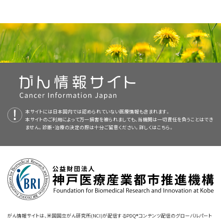
多剤併用化学療法
患者さん自身の細胞を用いる
造血幹細胞移植
再発ユーイング肉腫
手術
に発生します。未分化小円形細胞肉腫は通常、ユーイング肉腫と同じ方法
腫瘍外科医
または整形外科
腫瘍医
PDQ（Physician Data Query：医師データ照会）は、米国国立がん研究所
で治療します。未分化小円形細胞肉腫には以下のような種類があります：
手術
これは治療後に再発した場合のことです。再発はがんが最初に発生した骨
（NCI）が提供する総括的ながん情報データベースです。PDQデータベース
放射線療法
骨悪性腫瘍についてのホームページ（英語）
放射線腫瘍医
や軟部組織で起こることもあれば、それ以外の部位で起こることもありま
には、がんの予防や発見、遺伝学的情報、治療、支持療法、補完代替医療に
症状
を和らげて
生活の質（QOL）
を高める
緩和療法
としての骨
す。
関する最新かつ公表済みの情報を要約して収載しています。ほとんどの要
腫瘍に対する放射線療法
骨のがん（英語）
小児専門看護師
これらの治療法の詳細については、
治療選択肢の概要
をご覧ください。
約について、2つのバージョンが利用可能です。専門家向けの要約には、詳
放射線療法と、その後、場合により肺に転移した腫瘍の摘出手
細な情報が専門用語で記載されています。患者さん向けの要約は、理解し
BCOR再構成を伴う未分化小円形細胞肉腫。
この種
がんについて（英語）
NCIの
臨床試験検索
から、現在患者さんを受け入れているNCI支援のがん
ソーシャルワーカー
これらの治療法の詳細については、
治療選択肢の概要
をご覧ください。
術
やすい平易な表現を用いて書かれています。いずれの場合も、がんに関する
類の円形細胞肉腫は通常、骨盤、腕、脚に発生し、他の部位に
臨床試験を探すことができます（なお、このサイトは日本語検索に対応してお
正確かつ最新の情報を提供しています。また、ほとんどの要約は
小児がん（英語）
スペイン語
転移することがあります。18歳未満の小児によくみられます。
リハビリテーション専門家
りません。）。がんの種類、患者さんの年齢、試験が実施されている場所に
NCIの
臨床試験検索
から、現在患者さんを受け入れているNCI支援のがん
患者さん自身の細胞を用いる
造血幹細胞移植
本サイトには日本国内では認められていない医療情報も含まれます。
版も利用可能です。
この種類の円形細胞肉腫では、
BCOR
遺伝子
と
CCNB3
遺伝子
基づいて、臨床試験を検索することができます。臨床試験についての
一般的
臨床試験を探すことができます（なお、このサイトは日本語検索に対応してお
本サイトのご利用によって万一損害を被られましても、当機関は一切責任を負うことはでき
小児がんのためのCureSearch（英語）
や他の遺伝子が結合しています。この円形細胞肉腫を
診断
す
心理士
ません。診断・治療の決定の際は十分ご留意ください。詳しくは
こちら。
な情報
もご覧いただけます。
りません。）。がんの種類、患者さんの年齢、試験が実施されている場所に
PDQはNCIが提供する1つのサービスです。NCIは、米国国立衛生研究所
るために、腫瘍細胞を採取してこれらの遺伝子変異の有無を
基づいて、臨床試験を検索することができます。臨床試験についての
一般的
（National Institutes of Health：NIH）の一部であり、NIHは連邦政府にお
がんの青年および若年成人（英語）
不妊治療専門医
調べます。
な情報
もご覧いただけます。
ける生物医学研究の中心機関です。PDQ要約は独立した医学文献のレ
小児と青年のがん（英語）
これらの治療法の詳細については、
治療選択肢の概要
をご覧ください。
ビューに基づいて作成されたものであり、NCIまたはNIHの方針声明ではあ
CIC::DUX4再構成を伴う未分化小円形細胞肉腫。
りません。
この種類の円形細胞肉腫は通常、
体幹
、腕、脚に発生します。
NCIの
臨床試験検索
から、現在患者さんを受け入れているNCI支援のがん
がんへの対処法（英語）
男性でよくみられ、若年成人に多く発生します。この種類の円
臨床試験を探すことができます（なお、このサイトは日本語検索に対応してお
小児のユーイング肉腫に対する治療法には様々なものがあります。
本要約の目的
形細胞肉腫では、
CIC
遺伝子と
DUX4
遺伝子が結合していま
りません。）。がんの種類、患者さんの年齢、試験が実施されている場所に
生存者、介護者、および支援者向けの情報（英語）
がん情報サイトは、米国国立がん研究所(NCI)が配信するPDQ®コンテンツ配信のグローバルパート
す。この円形細胞肉腫を診断するために、腫瘍細胞を採取して