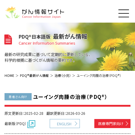
このサイトについて
最新がん情報
PDQ®日本語版
About Cancer Information Japan
Cancer Information Summaries
ご利用規約
がんの種類
最新の研究成果に基づいて定期的に更新している、
Cancer Types
プライバシーポリシー
科学的根拠に基づくがん情報の要約です。
お問い合わせ
脳神経
泌尿器
内分泌
最新がん情報
HOME
PDQ®最新がん情報
治療（小児）
ユーイング肉腫の治療（PDQ®）
Summaries
寄附・協賛のお願い
眼
婦人科
原発不明
寄附・協賛一覧
頭頸部
皮膚
治療（成人）
がん用語辞書
小児
ユーイング肉腫の治療（PDQ®）
患者さん向け
沿革
Dictionary
呼吸器
骨軟部
治療（小児）
支持療法と緩和ケア
関連リンク
支持療法と緩和ケア
乳腺
造血器
原文更新日：2025-02-28
翻訳更新日：2026-03-26
お知らせ一覧
補完代替医療
News
スクリーニング（検診）
消化管
AIDs関連
最新版（PDQ）
医療専門家向け
ENGLISH
予防
肝胆膵
胚細胞
全般