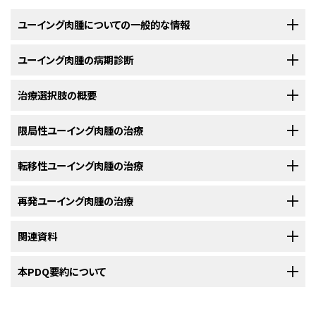
ユーイング肉腫についての一般的な情報
ユーイング肉腫の病期診断
ユーイング肉腫は、骨または軟部組織の特定の種類の細胞から発生
するがんの一種です。
治療選択肢の概要
ユーイング肉腫は限局性、転移性、再発性のいずれかに分類されま
ユーイング肉腫
は、脚、腕、足、手、
胸部
、
骨盤
、
脊椎
、
頭蓋骨
などの骨に発生
す。
することがあります。他の組織や臓器をつなぎ、支え、包み囲むという役割を
限局性ユーイング肉腫の治療
小児のユーイング肉腫の患者さんには、小児のがん治療に精通した医
果たしている
軟部組織
に発生することもあります。
限局性ユーイング肉腫
療従事者で構成されるチームが治療計画を策定するべきです。
新たに診断された
転移性ユーイング肉腫の治療
限局性
ユーイング肉腫の治療には以下のようなものがあ
ユーイング肉腫は青年と若年成人（10代から20代中盤）に最も多く発生しま
がんが最初の発生部位である骨または
軟部組織
に認められますが、周辺の
小児ユーイング肉腫の治療は、小児がんの治療を専門とする小児腫瘍医が
ります：
す。
リンパ節など、付近の組織に拡がっている可能性もあります。
監督します。小児腫瘍医は、小児ユーイング肉腫の治療に精通しつつ、同時
新たに診断された
再発ユーイング肉腫の治療
転移性
ユーイング肉腫の治療には以下のようなものがあ
に特定の医療分野を専門とする他の医療従事者と協力しながら治療に取り
ユーイング肉腫は末梢性原始神経外胚葉性腫瘍、アスキン腫瘍（胸壁の
ります：
転移性ユーイング肉腫
組んでいきます。ほかにも以下の専門家が関与することがあります：
ユーイング肉腫）、
骨外性
ユーイング肉腫（骨以外の組織のユーイング肉
再発
関連資料
ユーイング肉腫の治療には以下のようなものがあります：
腫）、
ユーイング肉腫ファミリー腫瘍
と呼ばれることもあります。
がんが原発部位である骨または軟部組織から体内の他の部位に転移してい
化学療法
小児がんに関するさらなる情報や、がん全般に関するその他の資料につい
本PDQ要約について
ます。骨のユーイング肉腫が最も転移しやすい部位は
肺
、別の骨、骨髄で
未分化小円形細胞肉腫が骨や軟部組織内にできることもあります。
ては、以下をご覧ください：
す。
手術または放射線療法、もしくはその両方
化学療法
小児科医
未分化
PDQについて
小円形細胞肉腫は通常、骨や骨に付着して体の動きに関与する筋肉