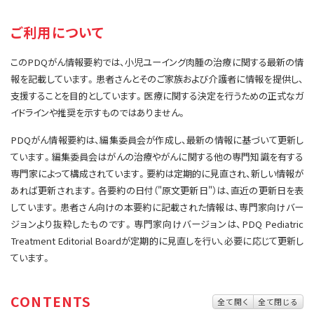
サイト内検索
お問い合わせ
遺伝学的情報
ご利用について
統合、代替、補完療法
このPDQがん情報要約では、小児ユーイング肉腫の治療に関する最新の情
報を記載しています。患者さんとそのご家族および介護者に情報を提供し、
支援することを目的としています。医療に関する決定を行うための正式なガ
イドラインや推奨を示すものではありません。
PDQがん情報要約は、編集委員会が作成し、最新の情報に基づいて更新し
ています。編集委員会はがんの治療やがんに関する他の専門知識を有する
専門家によって構成されています。要約は定期的に見直され、新しい情報が
あれば更新されます。各要約の日付（"原文更新日"）は、直近の更新日を表
しています。患者さん向けの本要約に記載された情報は、専門家向けバー
ジョンより抜粋したものです。専門家向けバージョンは、PDQ Pediatric
Treatment Editorial Boardが定期的に見直しを行い、必要に応じて更新し
ています。
CONTENTS
全て開く
全て閉じる