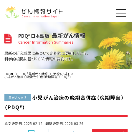
このサイトについて
最新がん情報
PDQ®日本語版
About Cancer Information Japan
Cancer Information Summaries
ご利用規約
がんの種類
最新の研究成果に基づいて定期的に更新している、
Cancer Types
プライバシーポリシー
科学的根拠に基づくがん情報の要約です。
お問い合わせ
脳神経
泌尿器
内分泌
最新がん情報
HOME
PDQ®最新がん情報
治療（小児）
小児がん治療の晩期合併症（晩期障害）（PDQ®）
Summaries
寄附・協賛のお願い
眼
婦人科
原発不明
寄附・協賛一覧
頭頸部
皮膚
治療（成人）
がん用語辞書
小児
小児がん治療の晩期合併症（晩期障害）
沿革
Dictionary
患者さん向け
呼吸器
骨軟部
治療（小児）
支持療法と緩和ケア
（PDQ®）
関連リンク
支持療法と緩和ケア
乳腺
造血器
お知らせ一覧
補完代替医療
News
スクリーニング（検診）
消化管
AIDs関連
原文更新日：2025-02-12
翻訳更新日：2026-03-26
予防
肝胆膵
胚細胞
全般