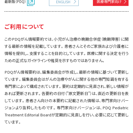
最新版（PDQ）
医療専門家向け
ENGLISH
サイト内検索
お問い合わせ
遺伝学的情報
統合、代替、補完療法
ご利用について
このPDQがん情報要約では、小児がん治療の晩期合併症（晩期障害）に関
する最新の情報を記載しています。患者さんとそのご家族および介護者に
情報を提供し、支援することを目的としています。医療に関する決定を行う
ための正式なガイドラインや推奨を示すものではありません。
PDQがん情報要約は、編集委員会が作成し、最新の情報に基づいて更新し
ています。編集委員会はがんの治療やがんに関する他の専門知識を有する
専門家によって構成されています。要約は定期的に見直され、新しい情報が
あれば更新されます。各要約の日付（"原文更新日"）は、直近の更新日を表
しています。患者さん向けの本要約に記載された情報は、専門家向けバー
ジョンより抜粋したものです。専門家向けバージョンは、PDQ Pediatric
Treatment Editorial Boardが定期的に見直しを行い、必要に応じて更新し
ています。