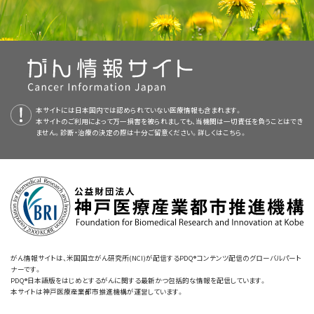
受けることがあります：
小児、青年、若年成人のがんの生存者に対する長期の経過観
神経芽腫
る可能性があります：
造血幹細胞移植
の一部として
全身照射
（TBI）による治療が行
非ホジキンリンパ腫
には、がんの予防や発見、遺伝学的情報、治療、支持療法、補完代替医療に
エトポシド
などの
トポイソメラーゼII阻害薬
白血病
胸部に対する放射線療法や特定の化学療法を受けると、心臓や血管
察ガイドライン（英語）
造血幹細胞移植
で治療されたがん
脳腫瘍
ウィルムス腫瘍
われたがん
関する最新かつ公表済みの情報を要約して収載しています。ほとんどの要
の晩期合併症（晩期障害）のリスクが高くなります。
非ホジキンリンパ腫
横紋筋肉腫
約について、2つのバージョンが利用可能です。専門家向けの要約には、詳
神経芽腫
頭頸部に対する放射線療法を受けると、甲状腺の晩期合併症（晩期障
晩期合併症（晩期障害）に対する医療サービスの一覧（英語）
胚細胞腫瘍
造血幹細胞移植
で治療されたがん
以下の治療を受けると、心臓や血管に関わる健康障害のリスクが高くなり
害）のリスクが高くなります。
細な情報が専門用語で記載されています。患者さん向けの要約は、理解し
骨肉腫
軟部肉腫
ウィルムス腫瘍
ます：
やすい平易な表現を用いて書かれています。いずれの場合も、がんに関する
CTスキャンとがん（英語）
臓器、組織、身体機能
頭頸部がん
以下の治療を受けた小児がん生存者では、甲状腺の晩期合併症（晩期障害）
化学療法
化学療法を併用せずに
骨髄
に対する
放射線
の照射を受けた小児でも、二次
正確かつ最新の情報を提供しています。また、ほとんどの要約は
スペイン語
脳に対する放射線による治療を受けると、脳や脊髄の晩期合併症（晩
網膜芽細胞腫
精巣腫瘍
頭頸部への放射線やある種の化学療法を受けると、歯や顎の晩期合
のリスクが高くなる可能性があります：
造血幹細胞移植
で治療されたがん
期障害）のリスクが高くなります。
本サイトには日本国内では認められていない医療情報も含まれます。
性の急性骨髄性白血病になるリスクが高くなる可能性があります。
版も利用可能です。
成長、発達
肝がん
併症（晩期障害）のリスクが高くなります。
放射線療法
本サイトのご利用によって万一損害を被られましても、当機関は一切責任を負うことはでき
横紋筋肉腫
などの
軟部肉腫
ません。診断・治療の決定の際は十分ご留意ください。詳しくは
こちら。
造血幹細胞移植
で治療されたがん
特定の種類の化学療法は、腎臓の晩期合併症（晩期障害）のリスクを
以下のような固形腫瘍が原発がんの診断と治療から10年以上後に現れるこ
PDQはNCIが提供する1つのサービスです。NCIは、米国国立衛生研究所
以下の治療を受けると、脳や脊髄に影響を及ぼす健康障害のリスクが高く
気分、感情、行動
神経芽腫
以下の治療を受けると、歯や顎に影響を及ぼす健康障害のリスクが高くな
高めます。
造血幹細胞移植（移植片対宿主病が生じた場合を含みます）
とがあります：
（National Institutes of Health：NIH）の一部であり、NIHは連邦政府にお
なります：
造血幹細胞移植の一部として実施した、胸部、
脊椎
、脳、頸部、
ウィルムス腫瘍
米国国立がん研究所
が提供している小児がんに関するさらなる情報や、が
ります：
ける生物医学研究の中心機関です。PDQ要約は独立した医学文献のレ
腎臓
への
放射線
照射または
全身照射
（TBI）。健康障害のリス
思考、学習、記憶
網膜芽細胞腫
以下の治療を受けると、腎臓に影響を及ぼす健康障害のリスクが高くなり
ん全般に関するその他の資料については、以下をご覧ください：
特定の化学療法と肺に対する放射線療法を受けると、肺の晩期合併
頭頸部に対する
放射線療法
の一部として行われる甲状腺への
ビューに基づいて作成されたものであり、NCIまたはNIHの方針声明ではあ
クは、放射線が照射された部位や照射された総放射線量、ある
造血幹細胞移植
で治療されたがん
ます：
症（晩期障害）のリスクが高くなります。
放射線照射、または脳の
下垂体
に対する放射線療法
社会的適応、
心理的
適応
りません。
軟部肉腫
いは低
線量
照射か高線量照射かによって異なります。
以下のものを始めとする小児がんでは、その治療が
卵巣
の晩期合併症（晩
以下の治療を受けると、肺に影響を及ぼす健康障害のリスクが高くなりま
免疫系に影響を及ぼす晩期合併症（晩期障害）は、感染を引き起こす
期障害）を引き起こす原因となる場合があります：
造血幹細胞移植の一部として行われた
全身照射
または
化学療
乳がん
。小児がん、青年のがん、若年成人のがんで胸部に対す
二次がん
のリスク
脳や脊髄に対する
造血幹細胞移植
による治療を行ったがん
放射線
照射（特に高線量の場合）または
造血
特定の種類の
化学療法
。
ドキソルビシン
、
ダウノルビシン
、
イダ
本要約の目的
可能性があります。
す：
頭頸部に対する
放射線療法
法
る高
線量
の放射線療法を受けた生存者では、乳がんを発症す
幹細胞移植
の一部として行われた
全身照射
ルビシン
、
エピルビシン
などの
アントラサイクリン系
薬剤を使用
がん情報サイトは、米国国立がん研究所(NCI)が配信するPDQ®コンテンツ配信のグローバルパート
小児がん（英語）
るリスクが高くなります。
アルキル化剤
や
アントラサイクリン
系
ナーです。
このPDQがん情報要約では、小児がん治療の晩期合併症（晩期障害）に関
免疫系に影響を及ぼす晩期合併症（晩期障害）があると、ウイルス感染や極
栄養
不良と運動不足も骨の晩期合併症（晩期障害）を引き起こすことがあり
する化学療法と
ミトキサントロン
などの
アントラキノン系
薬剤を
シスプラチン
、
カルボプラチン
、
イホスファミド
、
メトトレキサート
造血幹細胞移植の一部として行われたTBI
PDQ®日本語版をはじめとするがんに関する最新かつ包括的な情報を配信しています。
神経芽腫に対するMIBG（
放射性ヨウ素
）療法
髄腔内化学療法
、または
脳室内
化学療法
薬剤などの特定の化学療法薬も乳がんのリスクを高めます。
する最新の情報を記載しています。患者さんとそのご家族および介護者に
めて重度の細菌感染のリスクが高くなることがあります。このリスクは、高
ます。
使用する化学療法は、心血管系の問題が発生するリスクを高
小児がんのためのCureSearch（英語）
などによる
化学療法
本サイトは神戸医療産業都市推進機構が運営しています。
リスクが最も高いのは、ホジキンリンパ腫、肉腫、白血病の女
情報を提供し、支援することを目的としています。医療に関する決定を行う
年齢の小児より低年齢の小児で高く、またがん治療後にワクチンによる免疫
化学療法
（特に
シクロホスファミド
など、高
用量
の
アルキル化
めます。健康障害のリスクは、化学療法で投与された
薬剤
の総
急性リンパ芽球性白血病（ALL）