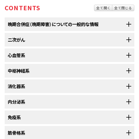
CONTENTS
全て開く
全て閉じる
晩期合併症（晩期障害）についての一般的な情報
二次がん
晩期合併症（晩期障害）とは、がん治療の終了後、数カ月ないし数年が
経過して現れる健康障害のことです。
心血管系
小児がん生存者では、後年になって二次がんのリスクが高くなります。
がん治療は体内の臓器や組織、骨に障害を及ぼし、後年になって健康障害
を引き起こすことがあります。具体的には、身体的、精神的、社会的な問題
中枢神経系
がん治療が終了して2ヵ月以上経過してから発生する別の
原発がん
は、二次
特定の小児がんに対する治療を受けると、心臓や血管の晩期合併症
や二次がんなどが挙げられます。このような健康障害は、
晩期合併症（晩期
がんと呼ばれます。治療完了後に数カ月ないし数年経過してから二次がん
（晩期障害）が起こりやすくなります。
障害）
と呼ばれます。
消化器系
が発生することもあります。発生する二次がんの種類は、最初のがんの種類
脳腫瘍や急性リンパ芽球性白血病に対する治療を受けると、脳や脊髄
小児がん生存者では、心血管疾患が若年で発生します。以下のものを始め
やそのがんに対する治療法に、ある程度左右されます。
良性腫瘍
（がんでは
の晩期合併症（晩期障害）が起こりやすくなります。
晩期合併症（晩期障害）の原因になりうる治療には以下のものがあります：
とする小児がんでは、その治療が心臓や
血管
の晩期合併症（晩期障害）を引
ない腫瘍）が生じることもあります。
化学療法、放射線療法、または手術による治療は、口腔から直腸までの消化
内分泌系
き起こす原因となる場合があります：
以下のものを始めとする小児がんでは、その治療が脳や
脊髄
の
晩期合併症
器系全体にわたって問題を引き起こすことがあります。
がん治療後に発生することがある二次がんには、以下のものがあります：
（晩期障害）
を引き起こす原因となる場合があります：
免疫系
甲状腺
歯と顎
手術
筋骨格系
特定の小児がんに対する治療を受けると、甲状腺の晩期合併症（晩期
がんの治療や脾臓を摘出する手術を受けると、免疫系の晩期合併症