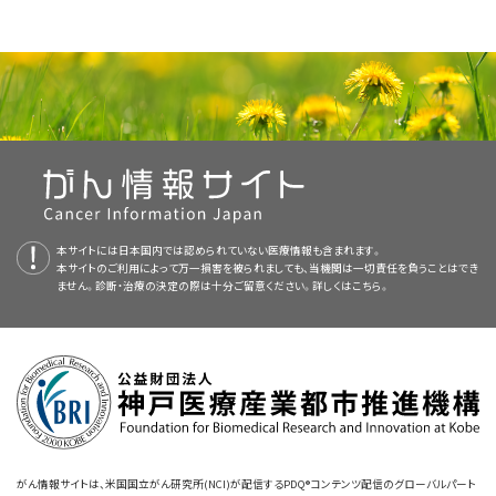
局所
再発小腸がんの治療法には以下のようなものがあります：
以下のような治療法が用いられます：
組織。がんは発生した場所から隣接する領域に拡がります。
PDQ（Physician Data Query：医師データ照会）は、米国国立がん研究所が
腫瘍を
バイパス
する手術。
提供する総括的ながん情報データベースです。PDQデータベースには、が
小腸がんについてのホームページ（英語）
手術
リンパ系。がんは発生した場所からリンパ系に侵入して拡がり
んの予防や発見、遺伝学的情報、治療、支持療法、補完代替医療に関する最
症状
を軽減し、患者さんの
生活の質
（QOL）を改善するための
手術（腫瘍を
バイパス
する）と
放射線療法
。
ます。がんは
リンパ管
を介して体内の他の部位へ移動します。
新かつ公表済みの情報を要約して収載しています。ほとんどの要約につい
緩和療法
免疫療法によるがん治療（英語）
としての
放射線療法
。
手術
は小腸がんの治療で最も一般的な方法です。以下の手術のいずれか
手術
。
て、2つのバージョンが利用可能です。専門家向けの要約には、詳細な情報
が実施されます：
症状
を軽減し、患者さんの
生活の質
（QOL）を改善するための
血液。がんは発生した場所から血液に侵入して拡がります。が
が専門用語で記載されています。患者さん向けの要約は、理解しやすい平
放射線増感剤
を用いた放射線療法を検討する
臨床試験
（
化学
緩和療法
としての手術、放射線療法、あるいは
化学療法
。
症状
を軽減し、患者さんの
生活の質
（QOL）を改善するための
んは
血管
を介して体内の他の部位へ移動します。
易な表現を用いて書かれています。いずれの場合も、がんに関する正確か
療法
を併用する場合もある）への参加。
緩和療法
としての
放射線療法
あるいは
化学療法
。
つ最新の情報を提供しています。また、ほとんどの要約は
スペイン語
版も利
新しい抗がん剤の
臨床試験
への参加。
画像を拡大する
本サイトには日本国内では認められていない医療情報も含まれます。
用可能です。
新しい抗がん
剤
の臨床試験への参加。
米国国立がん研究所が提供している一般的な
がん
情報とその他の資源につ
放射線増感剤
を用いた放射線療法を検討する臨床試験（化学
本サイトのご利用によって万一損害を被られましても、当機関は一切責任を負うことはでき
免疫療法
の臨床試験への参加。
いては、以下をご覧ください：
切除
：がんを含む
臓器
の一部あるいは全部を取り除く手術。切
ません。診断・治療の決定の際は十分ご留意ください。詳しくは
こちら。
小腸は長い管状の臓器で胃と大腸をつないでいます。小腸には、
療法を併用する場合もある）への参加。
PDQはNCIが提供する1つのサービスです。NCIは、米国国立衛生研究所
免疫療法
の臨床試験への参加。
十二指腸、空腸、回腸があります。
がんは発生した場所から体内の他の部位に拡がることがあります。
除には小腸とその周辺臓器（がんが拡がっている場合）が含ま
（National Institutes of Health：NIH）の一部であり、NIHは連邦政府にお
れます。医師は小腸のがんを含む部分を取り除き、
吻合
（切り
ける生物医学研究の中心機関です。PDQ要約は独立した医学文献のレ
がんが体内の他の部位に拡がることを
転移
と呼びます。がん
細胞
は発生し
離した小腸を繋ぐ）を行います。通常、医師は小腸周囲の
リンパ
ビューに基づいて作成されたものであり、NCIまたはNIHの方針声明ではあ
た場所（
原発腫瘍
）から分離し、リンパ系や血液を介して移動します。
節
を取り除き、
顕微鏡
でリンパ節にがんが転移していないかを
小腸のがんには5つの種類があります。
りません。
NCIの
臨床試験検索
から、現在患者さんを受け入れているNCI支援のがん
がんについて（英語）
NCIの
臨床試験検索
から、現在患者さんを受け入れているNCI支援のがん
調べます。
NCIの
臨床試験検索
から、現在患者さんを受け入れているNCI支援のがん
臨床試験を探すことができます（なお、このサイトは日本語検索に対応してお
小腸で発見される
がん
の種類には
腺がん
、
肉腫
、
神経内分泌腫瘍
、
消化管
臨床試験を探すことができます（なお、このサイトは日本語検索に対応してお
臨床試験を探すことができます（なお、このサイトは日本語検索に対応してお
本要約の目的
病期分類（英語）
りません。）。がんの種類、患者さんの年齢、試験が実施される場所から、臨
間質腫瘍
、
リンパ腫
があります。本要約は、腺がんと
平滑筋肉腫
（肉腫の一
バイパス
：小腸を塞いでいるが、取り除くことのできない
腫瘍
を
りません。）。がんの種類、患者さんの年齢、試験が実施される場所から、臨
りません。）。がんの種類、患者さんの年齢、試験が実施される場所から、臨
がん情報サイトは、米国国立がん研究所(NCI)が配信するPDQ®コンテンツ配信のグローバルパート
床試験を検索できます。臨床試験についての
一般的な情報
もご覧いただけ
種）について書かれています。
迂回して（バイパス）食物が小腸を通過できるようにする手術。