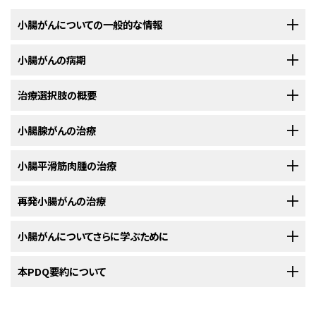
小腸がんについての一般的な情報
小腸がんの病期
小腸がんは、小腸の組織の中に悪性（がん）細胞ができるまれな疾患
です。
治療選択肢の概要
小腸がんの病期分類のための検査と方法は通常、診断の際に一緒に
小腸
は体内の
消化器系
の一部で、消化器系には
食道
、
胃
、
大腸
も含まれま
行います。
す。消化器系は、食物中の
栄養素
（
ビタミン
、
ミネラル
、
炭水化物
、脂質、
蛋白
小腸腺がんの治療
小腸がんの患者さんには様々な治療法が存在します。
質
、水分）の消化吸収と、老廃物の体外への排出という役割を担っています。
病期分類
は、
がん
がどれ位の範囲に拡がっているかを調べるために用いら
小腸は長い管状の臓器で胃と大腸をつないでいます。
腹部
の中に納まるよ
れますが、治療の決定は
病期
に基づいて行われるわけではありません。
小
以下の治療法に関する情報については、
小腸平滑筋肉腫の治療
治療選択肢の概要
のセクションを
小腸
がん
の患者さんは様々な治療を受けることができます。その中には
標
うに何重にも折り重なっています。
腸
がんの発見、
診断
、病期を決定するために用いられる検査および方法の詳
ご覧ください。
準治療
（現在使用されている治療法）もあれば、
臨床試験
において検証中の
細については
一般的な情報
のセクションをご覧ください。
以下の治療法に関する情報については、
再発小腸がんの治療
治療選択肢の概要
のセクションを
ものもあります。治療法の臨床試験とは、既存の治療法を改良したり、がん
可能であれば、
小腸
腺がん
の治療は
腫瘍
をその周辺の正常
組織
とともに除
ご覧ください。
の患者さんのための新しい治療法について情報を集めたりすることを目的
去する
手術
になります。
体内でのがんの拡がり方は3種類に分けられます。
とした
調査研究
です。複数の臨床試験で現在の標準治療より新しい治療法
以下の治療法に関する情報については、
小腸がんについてさらに学ぶために
治療選択肢の概要
のセクションを
可能であれば、
小腸
平滑筋肉腫
の治療は
腫瘍
をその周辺の正常
組織
の一
のほうが良好であることが明らかになった場合は、その新しい治療法が標準
ご覧ください。
手術で除去できない小腸腺がんの治療法には以下のようなものがありま
がんは
組織
、
リンパ系
、
血液
を介して拡がります：
部とともに取り除く
手術
になります。
治療となります。患者さんは臨床試験への参加を検討してもよいでしょう。
す：
米国国立がん研究所
本PDQ要約について
が提供している小腸がんに関する詳しい情報について
他の部位に転移している
再発
小腸
がん
に対する治療は、通常、新しい抗がん
臨床試験の中にはまだ治療を始めていない患者さんのみを対象としている
は、以下をご覧ください：
手術で除去できない小腸平滑筋肉腫の治療法には以下のようなものがあり
剤または
免疫療法
の
臨床試験
への参加です。
ものもあります。
ます：
PDQについて