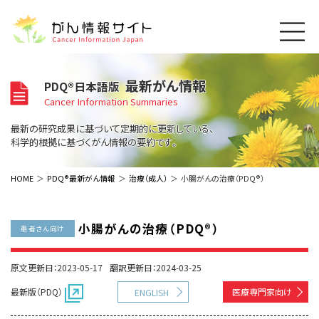
このサイトについて
最新がん情報
PDQ®日本語版
About Cancer Information Japan
Cancer Information Summaries
ご利用規約
がんの種類
最新の研究成果に基づいて定期的に更新している、
Cancer Types
プライバシーポリシー
科学的根拠に基づくがん情報の要約です。
お問い合わせ
脳神経
泌尿器
内分泌
最新がん情報
HOME
PDQ®最新がん情報
治療（成人）
小腸がんの治療（PDQ®）
Summaries
寄附・協賛のお願い
眼
婦人科
原発不明
寄附・協賛一覧
頭頸部
皮膚
治療（成人）
がん用語辞書
小児
小腸がんの治療（PDQ®）
患者さん向け
沿革
Dictionary
呼吸器
骨軟部
治療（小児）
支持療法と緩和ケア
関連リンク
支持療法と緩和ケア
乳腺
造血器
原文更新日：2023-05-17
翻訳更新日：2024-03-25
お知らせ一覧
補完代替医療
News
スクリーニング（検診）
消化管
AIDs関連
最新版（PDQ）
医療専門家向け
ENGLISH
予防
肝胆膵
胚細胞
全般