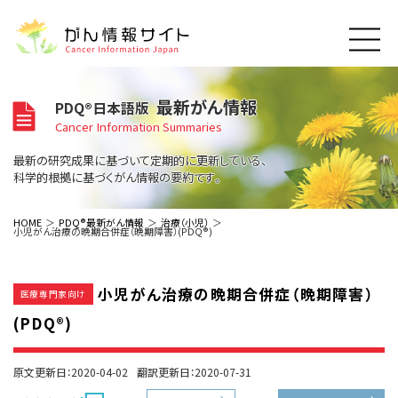
このサイトについて
最新がん情報
PDQ®日本語版
About Cancer Information Japan
Cancer Information Summaries
ご利用規約
がんの種類
最新の研究成果に基づいて定期的に更新している、
Cancer Types
プライバシーポリシー
科学的根拠に基づくがん情報の要約です。
お問い合わせ
脳神経
泌尿器
内分泌
最新がん情報
HOME
PDQ®最新がん情報
治療（小児）
小児がん治療の晩期合併症（晩期障害）(PDQ®)
Summaries
寄附・協賛のお願い
眼
婦人科
原発不明
寄附・協賛一覧
頭頸部
皮膚
治療（成人）
がん用語辞書
小児
小児がん治療の晩期合併症（晩期障害）
沿革
Dictionary
医療専門家向け
呼吸器
骨軟部
治療（小児）
支持療法と緩和ケア
(PDQ®)
関連リンク
支持療法と緩和ケア
乳腺
造血器
お知らせ一覧
補完代替医療
News
スクリーニング（検診）
消化管
AIDs関連
原文更新日：2020-04-02
翻訳更新日：2020-07-31
予防
肝胆膵
胚細胞
全般