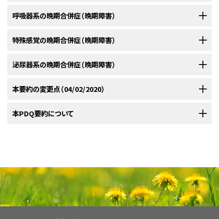
1970年から1974年で0.5％であったのに対し、1990年から1994年で
イズ、コホート選択および参加バイアスのほか、治療アプローチ、治療期間、
ト選択および参加バイアスのほか、治療アプローチ、治療期間、および確認
のがん治療による細胞毒性作用の影響を受けやすい。明らかにされた晩期
[
6
]
[
7
]
は0.1％であった）。
[
1
]
および確認方法における不均一性により制限される。
方法における不均一性により制限される。
合併症（晩期障害）には以下のものがある：
視床下部-下垂体軸または性腺の何らかの要素に悪影響を及ぼす手術、放
呼吸器系の晩期合併症（晩期障害）
1940年から2006年に診断された小児がんの5年生存者34,489人を
射線療法、または化学療法は、小児がん生存者における生殖機能転帰を損
医学的評価。
[
8
]
[
9
]
小児がん生存者で報告されている口腔および歯の合併症には以下のもの
頭蓋照射療法。
対象とした集団ベースのBritish Childhood Cancer Survivor
無脾症
なう可能性がある。小児がん生存者のこの転帰に関する証拠は、少ないサ
以下の治療法で治療された小児がんの長期生存者では、呼吸機能が損なわ
特殊感覚の晩期合併症（晩期障害）
がある：
Studyで観察されているように、心疾患は小児がん生存者が熟年期
ンプルサイズ、コホート選択および参加バイアス、横断的評価のほか、治療ア
れうる：
高用量メトトレキサートまたはシタラビンによる全身療法。
SNは無再燃晩期死亡の第一原因である（標準化死亡比、15.2；95％信頼区
外科的または機能的な脾臓摘出は、命を脅かす侵襲性細菌感染のリスクを
に達するにつれてますます重要になる。
[
2
]
[
5
]
プローチ、治療期間、および確認方法における不均一性により制限される。
泌尿器系の晩期合併症（晩期障害）
間[CI]、13.9-16.6）。
Childhood Cancer Survivor Study（CCSS）は、以
[
1
]
聴力
高める。
骨および関節（骨および/または筋肉の成長異常）の問題。
[
1
]
特に、生殖能力（例、男性の精液検査、女性の原始卵胞数）の確かな転帰、お
髄腔内化学療法。
下の項目についての30年累積発生率を報告している：
[
2
]
よび現行のリスク調整治療アプローチを施行した後の転帰に関する文献が
臨床状態と受けた治療の点から十分に特徴付けられ、医学的評価により特
がん治療による泌尿器系の急性毒性はよく知られていない。長期生存者に
本要約の変更点（04/02/2020）
治療の晩期合併症（晩期障害）としての難聴は、白金化合物（シスプラチンお
切断術/患肢温存術、関節拘縮、骨粗鬆症/骨折、および骨壊死
不足している。
[
1
]
[
2
]
定の影響が包括的に確認された生存者の転帰を報告する研究は、一般的に
おける泌尿生殖器の転帰については、ほとんど知られていない。
小児が
歯の発育異常
。
[
1
]
よびカルボプラチン）への曝露または頭蓋照射療法後、もしくはその両方の
に伴う変形および機能低下。
特定の化学療法薬。
晩期がん治療関連毒性の発生とリスクプロファイルを明らかにするための
ん生存者の長期腎障害に関する証拠は、少ないサンプルサイズ、コホート選
PDQがん情報要約は定期的に見直され、新情報が利用可能になり次第更
本PDQ要約について
施行後に発生することがある。これらの治療上の曝露は、中枢神経系
60歳以上の小児がん生存者において、循環器系疾患
不妊症のリスクは、一般にがんおよび特定の細胞傷害性治療の種類、用量、
唾液腺機能不全
。
質の高いデータを提供する。研究方法にかかわらず、報告される知見の文
択および参加バイアス、横断的評価のほか、治療アプローチ、治療期間、およ
新される。本セクションでは、上記の日付における本要約最新変更点を記
（CNS）固形腫瘍および非CNS固形腫瘍の治療で最もよく生じる。小児は、プ
身体組成の変化（肥満および除脂肪体重減少）。
小児ホジキンリンパ腫に対する病期決定開腹術はもはや標準
は過剰な死亡の第一原因としてその後の原発腫瘍を
および併用により影響を受ける組織または臓器に関係している。
胸部放射線療法。
脳腫瘍または急性リンパ芽球性白血病（ALL）の小児が罹患する可能性が最
脈でコホート研究の選択バイアスと参加バイアスを考慮することが重要であ
び確認方法における不均一性により制限される。特に、糸球体機能障害の
すべてのSN：20.5％（95％CI、19.1％-21.8％）。
述する。
ラチナ製剤による耳毒性への感受性が成人より高い。
Childhood
[
1
]
[
2
]
的な診療ではないが、治療の早い時期から患者に進行中のリ
追い越している（観察された過剰な死亡数の37％が循
本要約の目的
頭蓋顔面発育異常
。
も高い。神経認知的晩期合併症（晩期障害）の発生に関する危険因子には
る。
推定式による慢性腎機能障害の診断ミスを検討すべきである。
晩期に
[
2
]
Cancer Survivor Study（CCSS）の報告（N = 2,061）では、生存者における聴
スクがある。
[
2
]
[
3
]
肺/胸壁手術。
環器系疾患に起因したのに対し、その後の原発腫瘍に
心血管系の晩期合併症（晩期障害）
以下のものがある：
[
1
]
[
2
]
[
3
]
[
4
]
[
5
]
[
6
]
[
7
]
非黒色腫皮膚がん（NMSC）：9.1％（95％CI、8.1％-10.1％）。
おける腎障害および/または高血圧の素因となるがん治療には以下のもの
覚障害の有病率が10％に対して、同胞で3％と推定された。聴覚障害は、
起因した過剰な死亡数は31％であった）。
[
2
]
画像を拡大する
医療専門家向けの本PDQがん情報要約では、小児がん治療の晩期合併症
がある：
小児がん生存者における晩期合併症（晩期障害）の有病率
脾臓に対して30Gyを超える線量の放射線療法を受けると、小
CNS腫瘍（25％）、神経芽腫（23％）、肝腫瘍（21％）、胚細胞腫瘍（20％）、骨腫
造血幹細胞移植（HSCT）。
このセクションは包括的に見直され、広範囲にわたって改訂された。
（晩期障害）について、包括的な、専門家の査読を経た、そして証拠に基づい
組織学的に悪性のSN（NMSCを除く）：7.9％（95％CI、
これらの晩期合併症（晩期障害）は個々に考察しているが、筋骨格系の要素
児は無脾症になる場合がある。
多剤併用化学療法と
[
4
]
[
5
]
瘍（16％）、および軟部肉腫（16％）の生存者で特に多くみられた。
心臓および心筋症/心不全の両方全体の死亡リスクは
スイス
小児胚細胞腫瘍の管理で施行される精巣摘除術または卵巣摘
[
3
]
図8．最近のフォローアップ来診時における男女別の内分泌異常
た情報を提供する。本要約は、がん患者を治療する臨床家に情報を与え支
7.2％-8.5％）。
晩期合併症（晩期障害）は、小児がんで生存している成人の多くが経験して
は相互に関係していることに留意することが重要である。例えば、筋肉グ
の有病率。Brignardello E, Felicetti F, Castiglione A, et al.:
内分泌系晩期合併症（晩期障害）
併用した低線量の病巣部位への放射線療法（21Gy）は、除核赤
CCSSからのデータは、最初に聴覚合併症（聴力障害、耳鳴、聴覚低下、難聴）
1980年から1989年に診断された患者で最も大きかっ
出術により、胚細胞数が減少することがある。
援するための情報資源として作成されている。これは医療における意思決
口腔における放射線骨壊死および二次がんも発生する。
Endocrine health conditions in adult survivors of childhood
いる；晩期合併症（晩期障害）の有病率は、がん診断からの経過時間が長い
ループに対する低形成は長骨の機能に悪い影響を与えることがあり、それ
血球分析法で測定した脾機能に有害な影響を与えなかったと
がみられる相対的発生率が診断から5年までの期間で最も大きいことを示し
た。1980年から1989年に診断された生存者は、1970
定のための公式なガイドラインまたは推奨事項を提供しているわけではな
cancer: the need for specialized adult-focused follow-up
髄膜腫：3.1％（95％CI、2.5％-3.8％）。
このセクションは包括的に見直され、広範囲にわたって改訂された。
女性。
ほど高い。集団ベース研究により、小児および若年成人のがん生存者では、
により生じる機能障害は、次に廃用性骨粗鬆症をもたらす可能性がある。
小児がんの治療で使用されるアルキル化剤および同様なDNA
考えられる。
他に放射線療法後の免疫状態を対象とした研
[
5
]
ている；しかしながら、診断後5年以上でも、このような障害が生存者に発生
年以前または1990年から現在までに診断された生存