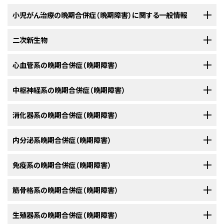
小児がん治療の晩期合併症（晩期障害）に関する一般情報
過去50年間で、小児悪性腫瘍に対する治癒的治療の開発では劇的な進歩
二次新生物
が成し遂げられている。成人期に至る長期生存は、小児悪性腫瘍に対する
現代的な治療法が入手可能になるにつれて80％を超える小児に期待され
二次新生物（SN）は、原発悪性腫瘍に対する治療終了から2ヵ月以上経過し
心血管系の晩期合併症（晩期障害）
る。
このような生存率が得られる基になった治療法は、がん治療を
[
1
]
[
2
]
て発現した、組織学的に明らかに異なる新生物として定義される。小児がん
終えてから数ヵ月ないし数年後に現れる「
晩期合併症（晩期障害）
」と呼ばれ
生存者はSNを発症するリスクが高く、そのリスクは次の因子によって変動す
最初のがんが再発した後および二次原発がんの発生後の心血管疾患は、小
中枢神経系の晩期合併症（晩期障害）
る、有害な長期にわたる健康関連転帰も同時にもたらすことがある。
る：
児がん長期生存者における若年死亡の第一原因であることが報告されてい
る。
[
1
]
[
2
]
[
3
]
消化器系の晩期合併症（晩期障害）
多様な方法によって、小児がんに関連する長期間の罹病率と早期死亡への
神経認知的
寄与に関する知識の解明が進められてきた。このような取り組みにおいて
証拠（心血管疾患による若年死亡の過剰リスク）：
内分泌系晩期合併症（晩期障害）
神経認知的晩期合併症（晩期障害）は、中枢神経系（CNS）に対する治療を必
は、以下のデータに対する研究を含む一連のリソースが活用されている：
歯科
1970年から1986年に治療を受けた20,000人以上の北米の小児が
要とする悪性腫瘍の治療後に現れることが最も多い。この転帰については
宿主因子（例えば、遺伝的特徴、免疫機能、ホルモン状態）。
内分泌機能不全は、小児がん生存者で非常に多くみられ、特にホルモン産
免疫系の晩期合併症（晩期障害）
ん5年生存者（Childhood Cancer Survivor Study [CCSS]）におい
多数の証拠が発表されているが、少ないサンプルサイズ、コホート選択およ
概要
生臓器に関わる手術または放射線療法を受けた場合およびアルキル化剤に
て、心疾患による死亡の標準化死亡比は7.0（95％信頼区間[CI]、
び参加バイアス、横断的評価 vs 縦断的評価、治療への曝露から評価までの
原発がん治療。
よる化学療法を受けた場合に顕著である。
5.9-8.2）であり、この比は1,000人年当たり0.36の超過死亡に変換さ
時間が不定であることによって質がしばしば限定される。中枢神経系
免疫系の晩期合併症（晩期障害）は、特に現代的な療法による治療を受けた
筋骨格系の晩期合併症（晩期障害）
化学療法、放射線療法、および局所手術は、口腔および歯に多くの美容的お
集団ベースのレジストリー。
れた。
より近年（すなわち、1990年代）に治療を受けた小児にお
（CNS）に対する治療には以下のものがある：
[
4
]
[
3
]
[
4
]
[
5
]
生存者については、十分に研究されていない。長期的な免疫系の転帰につ
よび機能的異常をもたらす可能性がある。この転帰に関する現在のエビデ
環境曝露。
ける晩期の心臓死は減少しているようである（例、累積発生率は
いて公表された報告は、レトロスペクティブなデータ収集、少ないサンプルサ
ンスの質は、レトロスペクティブなデータ収集、少ないサンプルサイズ、コホー
成長期の小児または青年の筋骨格系は、手術、化学療法、放射線療法など
生殖器系の晩期合併症（晩期障害）
自己報告型の転帰（大規模コホート研究で得られたデータ）。
生活様式因子。