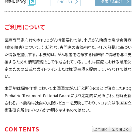
最新版（PDQ）
患者さん向け
ENGLISH
サイト内検索
お問い合わせ
遺伝学的情報
統合、代替、補完療法
ご利用について
医療専門家向けの本PDQがん情報要約では、小児がん治療の晩期合併症
（晩期障害）について、包括的な、専門家の査読を経た、そして証拠に基づい
た情報を提供する。本要約は、がん患者を治療する臨床家に情報を与え支
援するための情報資源として作成されている。これは医療における意思決
定のための公式なガイドラインまたは推奨事項を提供しているわけではな
い。
本要約は編集作業において米国国立がん研究所（NCI）とは独立したPDQ
Pediatric Treatment Editorial Boardにより定期的に見直され、随時更新
される。本要約は独自の文献レビューを反映しており、NCIまたは米国国立
衛生研究所（NIH）の方針声明を示すものではない。
CONTENTS
全て開く
全て閉じる