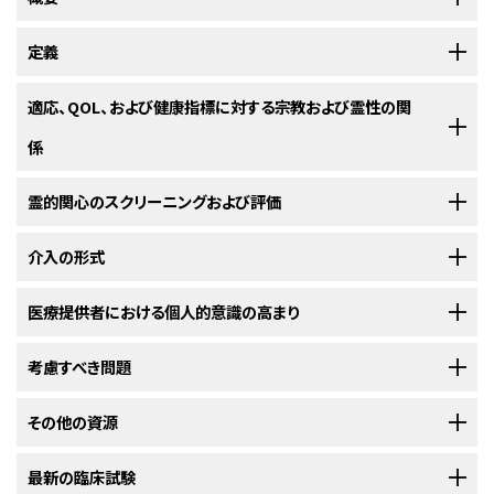
米国の調査は一貫して、宗教および霊性が一般集団における大部分の個人
定義
にとって重要であるという考えを支持している。成人の90％が神への信仰
を表明し、調査された個人の70％あまりは宗教を生活における最も重要な
特定の宗教的信仰および実践は、霊的および宗教的経験に対する普遍的能
適応、QOL、および健康指標に対する宗教および霊性の関
影響の1つと認識していた。
しかし、たとえそれが死後の魂の存続や奇跡
[
1
]
力という概念とは区別すべきである。この区別は個人ベースでは顕著でな
係
の信仰などの広く共有されている信仰であっても、その内容は性別、教育、
いか、または重要ではないであろうが、がんに対処する際に評価のさまざま
民族性により異なっている。
[
2
]
な側面、および異なる信仰、実践および経験の役割を理解するためには概
宗教および霊性は、がん患者における適応の手段および症状の管理と明ら
霊的関心のスクリーニングおよび評価
念的に重要である。
患者と家族の介護者
は両者とも重度の身体疾患に対処する一助と
かに関連していることが示されている。宗教的および霊的対処は、より軽度
[
3
]
[
4
]
して霊性および宗教に依存し、医療スタッフに対し特定の霊的、宗教的な要
の患者の不快感のほか、がん患者
および家族の介護者
この意味において計るべき最も有用な一般的区別は、宗教と霊性の区別で
[
1
]
[
2
]
[
3
]
[
4
]
[
5
]
患者の霊的関心を起こすことは、以下のアプローチによって達成できる：
介入の形式
[
1
]
求および関心への受容ないし対応を求めるのが一般的であることが、調査
における敵意、不安、および社会的孤立の減少と関連している。希望、楽観、
ある。どちらの用語の定義についても一般的な見解の一致はないが、この
[
2
]
から示されている。こうした要求は多岐にわたるが、文化的、宗教的伝統に
悲嘆からの解放、生活満足度など強い宗教的信仰の特定の特性もまた、が
区別の有用性については一般的な見解の一致がみられる。多くのレビュー
患者の霊的関心への対応には、さまざまな形式の介入や支援が考慮され
医療提供者における個人的意識の高まり
よりさまざまな形をとる。
んと診断された個人における適応の改善と関連している。
[
5
]
[
6
]
[
7
]
が、定義の問題について取り組んでいる。
[
6
]
[
7
]
[
1
]
[
2
]
[
3
]
る。具体的には以下のようなものがある：
霊性、宗教、死、そして死への過程は、多くの医療提供者が経験することであ
考慮すべき問題
入院患者の調査では、患者の77％が医師は患者の霊的要求を考慮すべきで
宗教的対処の種類はQOLに影響しうる。進行がん患者170人を対象とした1
るが、それらはタブーであり語られることはない。疾患の意義および死の可
あると報告し、37％が医師は宗教的信仰にもっと頻繁に対応するよう望んで
件の多施設横断研究において、積極的な宗教的対処方法（慈悲深い宗教的
患者が霊的関心を持ち出すまで待つ。
能性は、しばしば対処が困難である。
上
で述べられた評価の資源は、支持的
かなりの数の逸話的記事が、祈り、瞑想、心象、またはその他の宗教的活動
その他の資源
いることが明らかになった。
ニューヨーク市の外来がん患者を対象にし
評価など）をより多く使用する場合は、より良い全体的なQOLおよびMcGill
[
8
]
な方法で霊的関心、死、および死の過程の話題を患者に紹介する際に有用
は治療効果をもつことを示唆しているが、経験的証拠はきわめて限られてお
た大規模調査により、わずかに過半数の患者が、医師が患者の宗教的信仰
QOL質問票（McGill Quality of Life Questionnaire）の実存的および支持
患者に紙と鉛筆による評価を完了するように求める。
宗教
は、既存の宗教または宗派と関連する信仰および実践の
通常の医療の範囲内での、医師またはその他の医療提供者に
なことがある。さらに、他の医療提供者による臨床的な記事に目を通すこと
り、全く一貫していない。
現在の証拠に基づくと、すべてのがん患者が疾
[
1
]
最新の臨床試験
および霊的要求について質問することは適切であると考えたが、実際に質問
領域でのより高いスコアと関連していた。対照的に、消極的な宗教的対処方
特異的集合とみなすことができる。
よる探究。