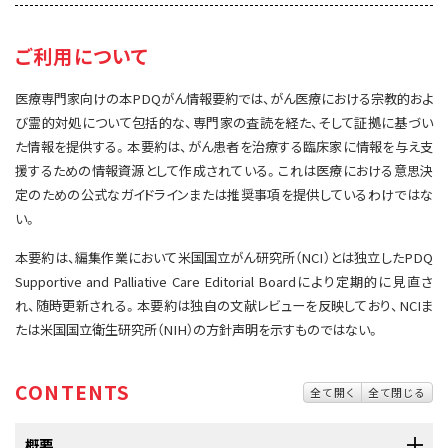
サイト内検索
お問い合わせ
遺伝学的情報
ご利用について
統合、代替、補完療法
医療専門家向けの本PDQがん情報要約では、がん医療における宗教的およ
び霊的対処について包括的な、専門家の査読を経た、そして証拠に基づい
た情報を提供する。本要約は、がん患者を治療する臨床家に情報を与え支
援するための情報資源として作成されている。これは医療における意思決
定のための公式なガイドラインまたは推奨事項を提供しているわけではな
い。
本要約は、編集作業において米国国立がん研究所（NCI）とは独立したPDQ
Supportive and Palliative Care Editorial Boardにより定期的に見直さ
れ、随時更新される。本要約は独自の文献レビューを反映しており、NCIま
たは米国国立衛生研究所（NIH）の方針声明を示すものではない。
CONTENTS
全て開く
全て閉じる
概要