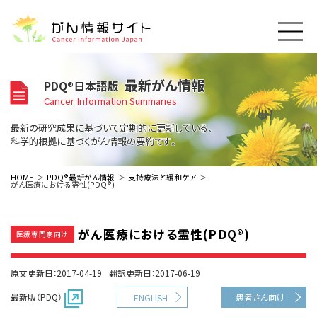
このサイトについて
最新がん情報
PDQ®日本語版
About Cancer Information Japan
Cancer Information Summaries
ご利用規約
がんの種類
最新の研究成果に基づいて定期的に更新している、
Cancer Types
プライバシーポリシー
科学的根拠に基づくがん情報の要約です。
お問い合わせ
脳神経
泌尿器
内分泌
最新がん情報
HOME
PDQ®最新がん情報
支持療法と緩和ケア
がん医療における霊性(PDQ®)
Summaries
寄附・協賛のお願い
眼
婦人科
原発不明
寄附・協賛一覧
頭頸部
皮膚
治療（成人）
がん用語辞書
小児
がん医療における霊性(PDQ®)
沿革
Dictionary
医療専門家向け
呼吸器
骨軟部
治療（小児）
支持療法と緩和ケア
関連リンク
支持療法と緩和ケア
乳腺
造血器
お知らせ一覧
原文更新日：2017-04-19
翻訳更新日：2017-06-19
補完代替医療
News
スクリーニング（検診）
消化管
AIDs関連
最新版（PDQ）
患者さん向け
ENGLISH
予防
肝胆膵
胚細胞
全般