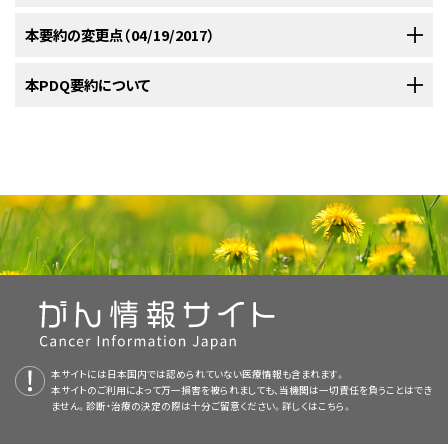
が、非常に役立つことがある。こうした例の1つは、学際的緩和ケアチームの
患の身体的効果を癒し、制限する資源としてそうした情報を求めるよう勧め
議論に対し医師がオープンであることを示すことにより、霊的
されたと報告したのは1％のみであった。霊的要求が満たされなかったと報
法（神に対する憤りなど）をより多く使用する場合は、より不良な全体的な
メンバーにおける霊性を調査するために自己民族誌的アプローチ
るべきであるかどうかは疑問である。しかしながら、支持および霊的幸福の
参加者を現在受け入れている
本要約の変更点（04/19/2017）
霊的関心
および
霊的治療
についての支持療
調査または評価を医師が行うようにする。
告した患者は、ケアの質を低く格付けし（
P
< 0.01）、ケアに関する満足度がよ
QOLおよび実存的および心理的領域でのより低いスコアと関係していた。
霊性
は一般に、宗教的実践への参加や、安らぎやつながりの一
患者自身の聖職者からの支援を求めることの推奨。
（autoethnographic approach）を用いる定性的研究である。この作業で
心理的価値が十分に実証されてきており、霊的苦痛が健康にマイナスに影
法と緩和ケアの試験は、NCI支援のがん臨床試験のリストを参照のこと（な
り低かったと報告した（
ウェブサイト：
P
< 0.01）。
前立腺がんの既往のある14人のアフ
過去5年以内に診断された95人のがん患者の研究から、霊性は、認
[
7
]
[
8
]
[
9
]
般的な感覚の認識の是非には関係なく、物事の経験的側面を
得られる知見は、チームのメンバーが共有する共通の目標、価値、および所
響を及ぼしうるという証拠が強まりつつある。したがって、患者とともにこれ
お、このサイトは日本語検索に対応していない。）。試験のリストは、場所、薬
リカ系米国人男性のパイロット研究から、ほとんどが担当医と霊性または宗
PDQがん情報要約は定期的に見直され、新情報が利用可能になり次第更
本PDQ要約について
ウェブサイト：
知される生命の脅威に関係なく低い苦悩および高いQOLと関連し、その主
病院付き牧師への正式な紹介。
包含するものとして認識されている。霊性という概念はすべて
属性から生まれた集合的霊性をもたらした。参加者の考えから、他の医療専
らの問題を探究するか、またはそうした資源の利用を奨める場合には、医療
物、介入、他の基準によりさらに絞り込むことができる。
教的信条について議論していた；彼らは医師と聖職者が互いにコンタクトを
新される。本セクションでは、上記の日付における本要約最新変更点を記
www.spiritualityandhealth.ufl.edu
: University of Florida
要な寄与因子は宗教的幸福ではなく実存的幸福ということが明らかになっ
の文化に見られ、しばしば宗教またはその他の経路を介した究
門家は患者ケアの洞察が得られた。
[
1
]
提供者は、自己認識、適切な霊的または宗教的指導者との信仰の問題の明
宗教的または信仰に基づくセラピストへの紹介。
とることを望んでいた。
述する。
Center for Spirituality and Health. 宗教的伝統、霊性、およ
た。
[
9
]
[
10
極の意義への探求を包含するものとして考えられている。
]
[
4
]
臨床試験に関する一般情報は、
本要約の目的
NCIウェブサイト
からも入手することができ
これらのアプローチはさまざまな潜在的価値と限界を有する。患者によって
確化、または内面の安らぎまたは意識の感覚の追求という点でこれらの情
び健康間の連絡に焦点を当てたコース、研究プロジェクト、プ
参考文献
る。
カトリック教の大司教管区による支援を受けている病院で終末期医療を受
本要約には編集上の変更がなされた。
霊的幸福、特に意義と安らぎの感覚
は、高レベルの疼痛や疲労を苦と
霊的問題に対応してくれることが知られている支持グループへ
[
11
]
は霊的問題を持ち出すことに抵抗を示し、医療提供者側がこの話題を切り
報を組み立てる必要がある。
ログラムを実施する。
医療専門家向けの本PDQがん情報要約では、がん医療における宗教的およ
Sinclair S, Raffin S, Pereira J, et al.: Collective soul: the spirituality of
けている進行がんの入院患者57人のうち61％が病院付き牧師による面談時
せずに人生を楽しみ続けるがん患者の能力と有意に関連する。霊的幸福と
の紹介。
出すまで待つ方を望むと述べるものもある。標準化された評価ツールはさ
an interdisciplinary palliative care team. Palliat Support Care 4 (1):
本要約は
PDQ Supportive and Palliative Care Editorial Board
が作成と
び霊的対処について包括的な、専門家の査読を経た、そして証拠に基づい
参考文献
に霊的苦痛を報告した。霊的苦痛の強度は抑うつの自己報告と相関した
抑うつには逆向きの関係が認められる。
内的意義および安らぎの
[
12
]
[
13
]
まざまで、一般には研究用に設計されたものであり、医療提供者によって適
13-24, 2006.
[PUBMED Abstract]
smhs.gwu.edu/gwish
：The George Washington Institute
内容の更新を行っており、編集に関してはNCIから独立している。本要約は
た情報を提供する。本要約は、がん患者を治療する臨床家に情報を与え支
が、身体的苦痛または認識している疾患の重症度とは相関しなかった。
Sloan RP, Bagiella E: Claims about religious involvement and health
感覚の強さもまた抑うつの程度の低さとの関連が示されてきた一方で、宗
切に再検討および利用される必要がある。医師は、そういった問題の対処
for Spirituality & Health (GWish)。宗教、霊性、および医学の
医療においては、霊的または宗教的幸福への関心はときに補完代替医学
独自の文献レビューを反映しており、NCIまたはNIHの方針声明を示すもの
outcomes. Ann Behav Med 24 (1): 14-21, 2002 Winter.
[PUBMED
援するための情報資源として作成されている。これは医療における意思決
ニューイングランドおよびテキサスの進行がん患者（N = 230）を対象と
[
教性の程度と抑うつとは無関係であった。
10
]
[
14
]
に特化した訓練を受けていない限り、患者に霊的関心を提起することを不
領域における医学的教育に焦点を当てる。
（CAM）の一側面と捉えられてきたが、このような認識は患者と比べて医療提
Abstract]
ではない。PDQ要約の更新におけるPDQ編集委員会の役割および要約の
定のための公式なガイドラインまたは推奨事項を提供しているわけではな
した別の研究
で、霊的要求が評価された。ほぼ半数（47％）が霊的要求
[
11
]
快に感じることがある。
しかしながら、次第に多くのモデルが医師の使
[
3
]
供者により特徴的なものかもしれない。ある研究では
、CAMサービスの
[
5
]
方針に関する詳しい情報については、
本PDQ要約について
および
PDQ® -
この関係はがんの設定において特異的に実証されている。ホスピスのがん
い。
ある2つの調査研究
によって、患者が霊的問題への対応を望む程度
[
1
]
[
2
]
は宗教的社会によって満たされていないと報告し、72％がこうした要求は医
www.massgeneral.org/bhi
: Benson-Henry Institute for
用および訓練のために利用可能になりつつある。
[
4
]
必要性が霊的または宗教的問題への支援にあると答えたものは、患者では
NCI's Comprehensive Cancer Database
を参照のこと。
患者85人を対象とした横断研究において、不安および抑うつ（Hospital
を医師は一貫して過小に見積もっていることが明らかにされた。あるイスラ
療システムではサポートされないと報告した。こうしたサポートが存在する
Mind Body Medicine (BHI) at Massachusetts General
実質ゼロであったのに対して医療提供者では約20％であった。
Anxiety and Depression Scaleにより測定）と総体的な霊的幸福
宗教的および霊的評価の実施に有用な評価ツールは数多く存在する。
査読者および更新情報
表1
エルの研究では、仮想上の10分の受診時間のうち、患者はその18％をその
場合、QOLの改善と正の相関を示した。さらに、ホスピス利用の増進、およ
Hospital.外来患者には医療サービスを、医療専門家にはトレ
本サイトには日本国内では認められていない医療情報も含まれます。
（Spiritual Well-Being Scaleにより測定）との間に負の相関がみられた（
P
<
では、評価ツールの選択を要約している。評価ツールを選択する前に、以下
宗教は高度に文化に依存する；霊性は普遍的なヒトの能力と考えられてお
ような問題への対応に使いたいとの希望を表明したのに対し、患者の主治
び積極的な終末期治療の低減に及ぼす影響は、霊的問題に医療チームが
ーニングを、国内および国際的な医療システムには企業および
本サイトのご利用によって万一損害を被られましても、当機関は一切責任を負うことはでき
本要約は編集作業において米国国立がん研究所（NCI）とは独立した
PDQ
0.0001）。また、実存的幸福のスコアと不安および抑うつのスコアの間にも
のいくつかの因子を考慮すべきである：
り、通常-必ずではないが-宗教的実践と関連し、宗教的実践において表現さ
医はそのような目的に使うべき時間は12％と見積もっていた。
この研究
ません。診断・治療の決定の際は十分ご留意ください。詳しくは
こちら。
[
2
]
取り組む方が、牧師のカウンセリングによる影響よりも大きかった。
学校をベースとしたプログラム、女性向けの健康サービス、およ
[
12
]
Supportive and Palliative Care Editorial Board
により定期的に見直さ
負の相関がみられたが、宗教的幸福のスコアではみられなかった（
P
<
れる。大部分の個人は自身を霊的かつ宗教的であると考えている。自身を
ではさらに、医療提供者は霊的関心事の対応に関する患者の希望が補完代
び提携を提供する。
れ、随時更新される。本要約は独自の文献レビューを反映しており、NCIま