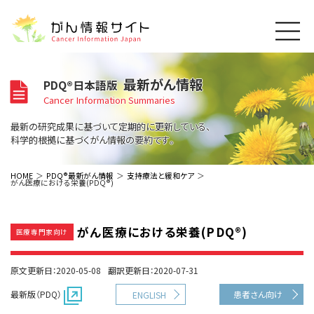
このサイトについて
最新がん情報
PDQ®日本語版
About Cancer Information Japan
Cancer Information Summaries
ご利用規約
がんの種類
最新の研究成果に基づいて定期的に更新している、
Cancer Types
プライバシーポリシー
科学的根拠に基づくがん情報の要約です。
お問い合わせ
脳神経
泌尿器
内分泌
最新がん情報
HOME
PDQ®最新がん情報
支持療法と緩和ケア
がん医療における栄養(PDQ®)
Summaries
寄附・協賛のお願い
眼
婦人科
原発不明
寄附・協賛一覧
頭頸部
皮膚
治療（成人）
がん用語辞書
小児
がん医療における栄養(PDQ®)
沿革
Dictionary
医療専門家向け
呼吸器
骨軟部
治療（小児）
支持療法と緩和ケア
関連リンク
支持療法と緩和ケア
乳腺
造血器
お知らせ一覧
原文更新日：2020-05-08
翻訳更新日：2020-07-31
補完代替医療
News
スクリーニング（検診）
消化管
AIDs関連
最新版（PDQ）
患者さん向け
ENGLISH
予防
肝胆膵
胚細胞
全般