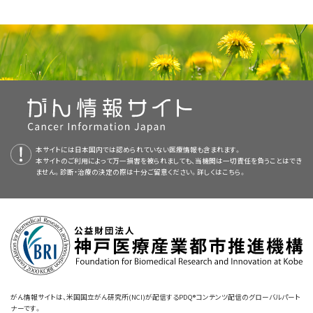
体重/BMIの値が正常または高くとも、重度の筋肉量の減少（筋肉減少症）を
の副作用を予見し、管理する。
口腔乾燥。
事を上回る優越性または利点がないことが明らかになった。
このメ
[
1
]
[
2
]
して直接的な（機械的な）悪影響および/または間接的な（代謝的な）悪影響
本要約には編集上の変更がなされた。
にしたりする手段とみなしており、これらは、がんとの闘いでの有益性を仮定
来すことがある。
アルブミンの使用も現在では炎症によって大幅に影響
[
7
]
本PDQがん情報要約では、がん治療の前・中・後の栄養について、包括的
タアナリシスでは、4件の研究が特定され、内訳は観察研究が1件、ランダム
を及ぼす。がんに対する治療の成功は、治療前および治療中の患者の栄養
栄養不良
した特別食に従ったり、栄養補助食品を摂ったりすることによって達成され
を受けると認識されており、栄養状態の測定値としては劣り、アルブミンは
便秘。
本要約は
PDQ Supportive and Palliative Care Editorial Board
が作成と
な、専門家の査読を経た、そして証拠に基づいた情報を提供する。本要約
化比較試験が3件で、がん患者または幹細胞移植を受けた患者918人が含ま
状態により影響を受け、栄養状態は、患者の治療に対する耐容能力に影響
ることが多い。患者は、がんリスクを管理し、予後を改善する食事のアプ
栄養状態ではなく、疾患の重症度を示す可能性がはるかに高い。
栄
内容の更新を行っており、編集に関してはNCIから独立している。本要約は
[
4
]
[
8
]
は、がん患者を治療する臨床家に情報を与え支援するための情報資源とし
れていた。本解析から観察研究を除外した場合でも、結果は一貫していた。
2010年に、American Society for Parenteral and Enteral
を及ぼす。
吐き気。
ローチについて、インターネットやその他の非専門的な情報源を探す可能性
養不良または悪液質を規定する標準定義および閾値が開発段階である；し
独自の文献レビューを反映しており、NCIまたはNIHの方針声明を示すもの
て作成されている。これは医療における意思決定のための公式なガイドラ
系統的レビューでは、3件のランダム化比較試験
のみが特定
Nutrition（ASPEN）およびEuropean Society for Clinical Nutrition and
[
1
]
[
3
]
[
4
]
[
5
]
これらの目標は、以下に基づき、患者ごとに個別化しなければならない：
が高い。残念なことに、このような情報の多くが十分な証拠を根拠に支持さ
経口摂取は、以下のような栄養に影響する症状により妨げられる：
かしながら、がん患者集団における栄養不良の有病率は不明である。
ではない。PDQ要約の更新におけるPDQ編集委員会の役割および要約の
[
2
]
インまたは推奨事項を提供しているわけではない。
され、小児および成人192人を対象に異なる食事が比較された。本レビュー
Metabolismが提案する病因に基づく栄養不良の定義が公表された。これ
れたものではない。
方針に関する詳しい情報については、
本PDQ要約について
および
PDQ® -
では、これらの個々の研究によっても、低細菌食を使用すると感染が予防さ
らの定義は、上記グループおよびAcademy of Nutrition and Dietetics（以
肥満のがん患者における栄養不良の有病率を検討している文献の量は増
NCI's Comprehensive Cancer Database
を参照のこと。
査読者および更新情報
れることを示す証拠が得られなかったと結論付けられた。
降はAcademyと呼ぶ）により受け入れられている。
[
2
]
この定義
[
6
]
[
10
]
[
12
]
以下のセクションでは、最もよく知られた食事および栄養補助食品の主なも
加しつつある。転移性の原発がん患者1,469人から得られた臨床データを対
および栄養不良の特徴は、AcademyのOncology Nutrition Evidence
のについて、その科学に関する現状を要約する。
象としたある研究で、41.9％が過体重または肥満であることが特定された。
これらの症状は、さまざまな設定で医療を受けている患者の大きなサブセッ
他の研究で、好中球減少症での食事制限による有害作用の可能性が明らか
本要約は編集作業において米国国立がん研究所（NCI）とは独立した
PDQ
本サイトには日本国内では認められていない医療情報も含まれます。
Analysis Library Work Groupによっても受け入れられている。
[
13
]
ト、および2週間以内に死が迫った患者の小さなサブセットで認められた。緩
評価すると、50％が栄養不良になるリスクがあり、初診時に12％は既に
[
9
]
本サイトのご利用によって万一損害を被られましても、当機関は一切責任を負うことはでき
栄養状態。
食欲不振。
にされている。ある研究者グループ
は、造血細胞移植（HCT）を受けた患
Supportive and Palliative Care Editorial Board
[
6
]
により定期的に見直さ
ません。診断・治療の決定の際は十分ご留意ください。詳しくは
こちら。
栄養不良であった。栄養不良は、肥満であっても、生存の独立した予測因子
和ケア入院病棟
ベジタリアンまたは完全菜食主義の食事
、がん悪液質専門クリニック
、ホスピス、または
[
2
]
[
3
]
[
4
]
者726人を対象としたレトロスペクティブレビューを実施した。好中球減少症
病因に基づく栄養不良の定義には以下が含まれる：
れ、随時更新される。本要約は独自の文献レビューを反映しており、NCIま
疾患の種類と病期。
であることが明らかになっており
ホスピス以外の環境
味覚および嗅覚の変化。
で医療を受けている進行がん患者にみられる他の
、サルコペニア肥満を呈する患者は最
[
3
]
[
9
]
での食事制限を受けた患者363人では、黒コショウ、よく洗浄した果物および
たは米国国立衛生研究所（NIH）の方針声明を示すものではない。
菜食主義の食事はよく知られており、実践が容易で、注意深く従えば、栄養
も予後不良である。
症状には、以下があった：
したがって、これらのデータから、体重の状態にか
[
10
]
[
1
]
[
2
]
[
3
]
[
4
]
野菜を許可し、生のトマト、植物の種子、およびナッツを除去した一般の病院
欠乏症になることはない。菜食主義の食事により多くの種類のがん、特に消
併発疾患。
粘膜炎。
委員会のメンバーは毎月、最近発表された記事を見直し、記事に対して以下
かわらず患者の栄養状態の評価が重要であることが示唆される。
食を受けた患者363人よりも、感染確定例が著しく多く認められた。この感
化管のがんの発生率が減少することを示す強い証拠がある。
しかしな
[
2
]
を行うべきか決定する：
染率の差は、好中球減少症の回復後が特に著明であった（
P
< 0.008）。好中
全体の薬物治療計画。
肥満は、がんの再発リスクを高めることが示されており、全生存に悪影響を
嚥下困難。
がら、ベジタリアンまたは完全菜食主義の食事に従うことで、治療誘発性症
飢餓関連栄養不良：真の慢性飢餓（例、神経性無食欲症）。
球減少症での食事制限群は、原因が消化管起源と考えられる感染の割合が
及ぼす。
肥満の有病率は、がんの既往のない患者においてよ
[
1
]
[
11
]
[
12
]
状、がん治療、またはがん治療を受けている患者の転帰にどの程度の影響
著しく高く、同様にバンコマイシン耐性腸球菌感染の割合が高い傾向がみら
口内炎。
りも成人のがん生存者においての方が高い。肥満度が高まっている割合が
を与えることができるかは不明である。がん治療および症状の管理に対する
鼓脹。
慢性疾患関連栄養不良（例、臓器不全、膵がん、関節リウマチ、
がん情報サイトは、米国国立がん研究所(NCI)が配信するPDQ®コンテンツ配信のグローバルパート
れた。
[
6
]
最も高いがん生存者は、大腸がんおよび乳がん生存者と非ヒスパニック系黒
菜食主義の食事の有効性について公表された臨床試験、パイロット研究、ま
ナーです。
およびサルコペニア肥満で、軽度から中等度の炎症をもたら