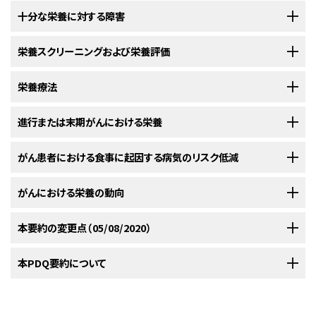
初診時およびがん治療過程を通して、がん患者の栄養状態はさまざまであ
十分な栄養に対する障害
る。がんの診断までに、多くの患者が意図しない体重減少を経験する。
[
1
]
がん患者の30～85％に栄養不良がみられることが研究により報告され
[
2
]
栄養状態および栄養不良のリスクに対する影響には、以下がある：
栄養スクリーニングおよび栄養評価
[
1
]
ている。
栄養不良については、これまで普遍的な定義がなされてい
[
3
]
[
4
]
ないために、栄養不良発生の報告はさまざまであり、異なる集団で過少報
がん患者に対する栄養の最適化では、疾患または治療の早期段階で介入を
栄養療法
告されたり、過大報告されたりする可能性がある。歴史的に、体重減少、肥
開始できるように、栄養不良またはそのリスクの早期発見を含める。栄養ス
満指数（BMI）および血清アルブミン濃度の低下が栄養不良の代替マーカー
クリーニングの目的は、栄養不良の発症リスクがある患者を迅速に特定し
進行または末期がんにおける栄養
栄養療法の目標
ベースラインの栄養状態。
として用いられてきた。
[
5
]
[
6
]
て、医療専門家へ紹介することであり、理想的には完全な栄養評価の実施
および栄養ケア計画の実行が可能な登録栄養士へ紹介する。
[
1
]
[
2
]
進行疾患の患者では、疾患進行、治療、またはその両方に関連する栄養関連
がん患者における食事に起因する病気のリスク低減
実施すべき医学的栄養療法の目標は以下の通りである：
[
1
]
がん患者の除脂肪体重減少（筋肉減少症）は、転帰不良の独立した危険因子
疾患部位。
の副作用が新たに発現したり、悪化したりすることが多い。治癒が見込めな
であることを裏付けるエビデンスが現れている；つまり、肥満の設定では、体
栄養不良で標準の定義または指標はない。以前から、体重または肥満指数
いがん患者における有症状率に関する大規模な系統的レビューによると、
好中球減少症での食事制限に関連する慣行が広範にわたっていることは、
がんにおける栄養の動向
疾患の病期。
重減少が望ましい場合がある他の疾患と異なり、不適切な体重減少は筋肉
（BMI）の減少、BMI低値、および血清タンパク質（アルブミン）低値が栄養不
最も多くみられる栄養に影響する症状は、以下の通りであった：
[
1
]
がん患者の感染性合併症の予防における食事制限の有効性に関する証拠
量の減少につながり、転帰不良となる可能性がある。
しかし
[
1
]
[
2
]
[
7
]
[
8
]
良患者の特定に用いられてきた。さらなる背景情報がなければ、これらの特
治療アプローチ。
が欠けていることを反映している。食事制限に対するさまざまなアプローチ
本要約の変更点（05/08/2020）
ながら、筋肉減少症の普遍的な定義はなされておらず、この状態を特定する
徴は、栄養不良を判定する手段として受け入れられない。
体重
[
3
]
[
4
]
[
5
]
特別食
現状のがんおよび治療に関連する問題に対処する。
を評価した研究では、明確な有益性が示されていない。
簡単な方法もなく、医療現場での応用は限られている。
[
9
]
変化は、体液の変化（脱水、腹水、および浮腫）または除脂肪体重の不相応な
PDQがん情報要約は定期的に見直され、新情報が利用可能になり次第更
本PDQ要約について
がんに対する治療を受けながら、十分な栄養を維持することは、治療関連の
減少を表していないため、体重変化のみでは、栄養状態の判定に使用でき
がん患者における感染率および死亡率に対する好中球減少症での食事制
治療関連の副作用を最小に抑える。
米国および欧州で主要な栄養関連団体が栄養不良の標準定義に関するコ
新される。本セクションでは、上記の日付における本要約最新変更点を記
副作用を軽減し、治療の遅れを防止するとともに、生活の質の維持に役立て
ない。
同様に、BMIは身体組成（除脂肪体重 vs 脂肪量）を表してい
[
4
]
[
6
]
限の有効性を評価した文献のメタアナリシスおよび系統的レビューでは、好
食欲不振。
ンセンサスガイドラインを策定しており、米国の団体が体重減少を含む栄養
述する。
るために重要である。
しかしながら、多くの患者は、自らの食事につい
[
1
]
ないために信用できないことを示すエビデンスがあり、多くのがん患者では、
がんおよび/またはがん治療による急性、遅発性、および後発性
中球減少症のがん患者で好中球減少症での食事制限を行っても、通常の食
本要約の目的
手術、化学療法、および放射線療法を含む治療アプローチは、栄養状態に対
不良の評価に対する基準を作成している。
[
6
]
[
10
]
[
11
]
て、治療効果を高めたり、治療関連毒性を最小に抑えたり、がん自体を標的