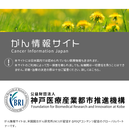
想定より大きな
苦悩
が生じている。
がんの
診断
以前に
不安障害
を経験している患者さんはそうした反応を起こ
ます。
家と話し合うことが役立つ場合があります。具体的には以下のような
専門
PDQ（Physician Data Query：医師データ照会）は、米国国立がん研究所が
しやすく、不安障害の再発につながるおそれがあります。
家
がいます：
提供する総括的ながん情報データベースです。PDQデータベースには、が
自宅や職場での人間関係に悪影響を及ぼしているか、それら
んの予防や発見、遺伝学的情報、治療、支持療法、補完代替医療に関する最
患者さんによっては手に負えないほど強い不安を感じ、がん治療に支障が
の場所で問題を引き起こしている。
診断
を受けた直後。
患者さんは以下の場面で不安や恐れを感じることがあります：
新かつ公表済みの情報を要約して収載しています。ほとんどの要約につい
出ることもあります。
て、2つのバージョンが利用可能です。専門家向けの要約には、詳細な情報
うつ病
や
不安
の
症状
、または他の感情的、社会的、行動的な問
治療の開始時。
以下のいずれかに該当する患者さんは、がん治療の間に不安障害になりや
が専門用語で記載されています。患者さん向けの要約は、理解しやすい平
題が生じている。
心理士
や
精神科医
などの
メンタルヘルス
の専門家。
すい傾向があります：
易な表現を用いて書かれています。いずれの場合も、がんに関する正確か
治療の終了時。
つ最新の情報を提供しています。また、ほとんどの要約は
スペイン語
版も利
ソーシャルワーカー
。
がんの
スクリーニング
を受けているとき。
本サイトには日本国内では認められていない医療情報も含まれます。
用可能です。
寛解
期。
本サイトのご利用によって万一損害を被られましても、当機関は一切責任を負うことはでき
ません。診断・治療の決定の際は十分ご留意ください。詳しくは
こちら。
緩和ケア
の専門家。
検査結果を待っているとき。
PDQはNCIが提供する1つのサービスです。NCIは、米国国立衛生研究所
がん
患者さんが強いストレスを感じる出来事には、
診断
、治療、がんの
再発
、
がんが再発したとき。
（National Institutes of Health：NIH）の一部であり、NIHは連邦政府にお
不安障害の病歴がある。
副作用
の発生などがあります。これらの出来事にうまく
対処
できない患者さ
宗教に関係する
カウンセラー
。
がんの
診断
を告げられたとき。
ける生物医学研究の中心機関です。PDQ要約は独立した医学文献のレ
んは、適応障害を起こすことがあります。適応障害は通常、ストレスの大きい
治療の目的が
治癒
やがんの制御から、
症状
を軽減し
生活の質
身体的または精神的
外傷
を受けた経験がある。
ビューに基づいて作成されたものであり、NCIまたはNIHの方針声明ではあ
出来事に直面してから3ヵ月以内に発症します。
を向上させる
緩和療法
に変更されたとき。
がんの治療を受けているとき。
りません。
診断時点で不安がみられた。
がんが
再発する
（再び発生する）のではないかと心配している
カウンセリングなどの取り組みが適応障害の患者さんに役立つ場合が
本要約の目的
がんによって起こる変化に適応する途中で、患者さんは苦悩を感じる
あります。
とき。
支援してくれる友人や家族がほとんどいない。
場合があります。
がん情報サイトは、米国国立がん研究所(NCI)が配信するPDQ®コンテンツ配信のグローバルパート
ナーです。
このPDQがん情報要約では、正常な適応の問題や、社会心理的な苦痛およ
個人間（一対一）またはグループでの
カウンセリング
は、適応障害がみられる
苦悩している患者さんは、様々な感情面のサポートや社会的支援を利