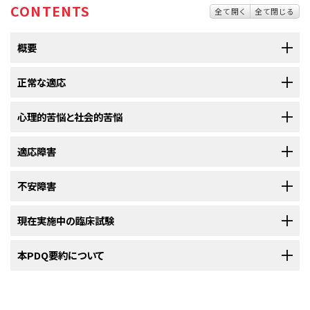
CONTENTS
全て開く
全て閉じる
概要
正常な適応
不安と苦悩は、がん患者さんと家族の生活の質に影響を及ぼします。
心理的苦悩と社会的苦悩
がん
を抱えて生きている患者さんは、
不安
や
苦悩
など、多様な感情を経験し
患者さんはそれぞれのやり方で状況に対処します。
ます。
適応障害
通常、
対処
法は、当人の性格（例えば、常に最高の想定をするか最悪の想定
肉体的、感情的、社会的、霊的な苦悩を感じていると、がん治療への対
をするか、内気か外向的かなど）に結びついています。
処が困難になることがあります。
不安障害
適応障害は日常生活に深刻な問題を引き起こすことがあります。
従来どおりの日常生活と仕事を継続でき、関心のある活動に取り組んで、
ス
がん
を抱えている患者さんの大半は、
苦悩
を感じています。苦悩の感覚は、
トレス
に対処することができれば、患者さんは適応が意外と容易であること
不安とは、
ストレス
によって生じる心痛、恐れ、恐怖、心配のこと
悲しみや恐怖から、
うつ病
や
不安
、
パニック
、
霊的
信念の揺らぎ、孤独感、友
現在実施中の臨床試験
適応障害
は、
ストレス
の大きい出来事に対する患者さんの反応が以下のよう
不安障害では身体的または心理的ストレスにより強い恐怖が生じるこ
に気づくでしょう。うまく
がん
に対処できた患者さんは、その後の自分の人生
です。
人や家族から隔絶している感覚などの重大な問題に至るまで、多岐にわた
な場合に起こります：
とがあります。
にも意義や重要性を見い出します。一方、うまく適応できない患者さんは、
ります。
NCIの
本PDQ要約について
臨床試験検索
から、現在患者さんを受け入れているNCI支援のがん
苦悩とは、感情的、精神的、社会的、
霊的
な苦しみのことです。
人間関係や現状から引きこもるようになり、希望を失ってしまう場合があり
複数の研究によると、
がん
患者さんの約半数が何らかの
不安
を感じると述
臨床試験を探すことができます（なお、このサイトは日本語検索に対応してお
がんの各段階で苦悩している患者さんには、治療と支援が必要です。以下
苦悩を感じている患者さんが経験する感情は、悲しみから、
抑
ます。
べ、約4分の1が大きな不安を感じると述べています。患者さんの不安は、が
りません。）。がんの種類、患者さんの年齢、試験が実施される場所から、臨
の期間中は、患者さんの苦悩に対する確認と治療が特に重要です：
うつ
や不安、
パニック
、
孤独感
に至るまで様々です。
PDQについて
んが転移したときや治療の強さが増したときに高じることがあります。特に
床試験を検索できます。臨床試験についての
一般的な情報
もご覧いただけ
がんにうまく対処できていない患者さんは、自分の懸念や心配について専門