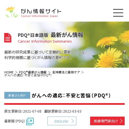
このサイトについて
最新がん情報
PDQ®日本語版
About Cancer Information Japan
Cancer Information Summaries
ご利用規約
がんの種類
最新の研究成果に基づいて定期的に更新している、
Cancer Types
プライバシーポリシー
科学的根拠に基づくがん情報の要約です。
お問い合わせ
脳神経
泌尿器
内分泌
最新がん情報
HOME
PDQ®最新がん情報
支持療法と緩和ケア
がんへの適応：不安と苦悩（PDQ®）
Summaries
寄附・協賛のお願い
眼
婦人科
原発不明
寄附・協賛一覧
頭頸部
皮膚
治療（成人）
がん用語辞書
小児
がんへの適応：不安と苦悩（PDQ®）
沿革
Dictionary
患者さん向け
呼吸器
骨軟部
治療（小児）
支持療法と緩和ケア
関連リンク
支持療法と緩和ケア
乳腺
造血器
お知らせ一覧
原文更新日：2021-07-08
翻訳更新日：2022-03-03
補完代替医療
News
スクリーニング（検診）
消化管
AIDs関連
最新版（PDQ）
医療専門家向け
ENGLISH
予防
肝胆膵
胚細胞
全般