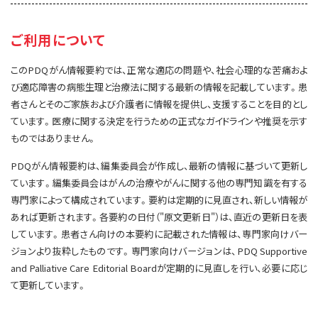
サイト内検索
お問い合わせ
遺伝学的情報
ご利用について
統合、代替、補完療法
このPDQがん情報要約では、正常な適応の問題や、社会心理的な苦痛およ
び適応障害の病態生理と治療法に関する最新の情報を記載しています。患
者さんとそのご家族および介護者に情報を提供し、支援することを目的とし
ています。医療に関する決定を行うための正式なガイドラインや推奨を示す
ものではありません。
PDQがん情報要約は、編集委員会が作成し、最新の情報に基づいて更新し
ています。編集委員会はがんの治療やがんに関する他の専門知識を有する
専門家によって構成されています。要約は定期的に見直され、新しい情報が
あれば更新されます。各要約の日付（"原文更新日"）は、直近の更新日を表
しています。患者さん向けの本要約に記載された情報は、専門家向けバー
ジョンより抜粋したものです。専門家向けバージョンは、PDQ Supportive
and Palliative Care Editorial Boardが定期的に見直しを行い、必要に応じ
て更新しています。