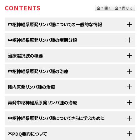
CONTENTS
全て開く
全て閉じる
中枢神経系原発リンパ腫についての一般的な情報
中枢神経系原発リンパ腫の病期分類
中枢神経系原発リンパ腫は、脳や脊髄のリンパ組織の中に悪性（が
ん）細胞ができる疾患です。
治療選択肢の概要
中枢神経系原発リンパ腫の診断がついた後には、がん細胞の脳と脊
リンパ腫
は、
リンパ系
に
悪性
（
がん
）
細胞
が発生する疾患です。リンパ系は
免
髄の内部での拡がりや眼への転移の有無を明らかにするために、さら
疫系
の一部で、
リンパ液
、
リンパ管
、
リンパ節
、
脾臓
、
胸腺
、
扁桃
、
骨髄
から構
に検査が行われます。
中枢神経系原発リンパ腫の治療
中枢神経系原発リンパ腫の患者さんには様々な治療法が存在しま
成されています。
リンパ球
は（リンパ液の中を浮遊しながら）
中枢神経系
を
す。
中枢神経系原発リンパ腫
は通常、
中枢神経系
の外部や眼球以外の場所には
出入りしています。このリンパ球の集団の一部の細胞が悪性細胞となり、そ
以下の治療法に関する情報については、
眼内原発リンパ腫の治療
治療選択肢の概要
のセクションを
拡がりません。
がん
の拡がりの程度を調べていくプロセスは
病期分類
と呼
れが中枢神経系の内部でリンパ腫を引き起こすものと考えられています。
中
中枢神経系原発リンパ腫
の患者さんは、様々な治療を受けることができま
ご覧ください。
ばれます。中枢神経系原発リンパ腫には、標準的な病期分類システムはあ
枢神経系原発リンパ腫
は、
脳
、
脊髄
、
髄膜
（脳の外側を覆っている膜）のいず
す。その中には
標準治療
（現在使用されている治療法）もあれば、
臨床試験
以下の治療法に関する情報については、
再発中枢神経系原発リンパ腫の治療
治療選択肢の概要
のセクションを
りません。
新たに
診断
された
中枢神経系原発リンパ腫
の治療法には以下のようなもの
れかより発生します。また、その位置が脳に非常に近いことから、眼球からも
において検証中のものもあります。治療法の臨床試験とは、既存の治療法
ご覧ください。
があります：
中枢神経系原発リンパ腫が発生することがあります（これは眼内リンパ腫と
を改良したり、
がん
の患者さんのための新しい治療法について情報を集めた
治療計画を立てるために、以下の検査法や手技が用いられることがありま
以下の治療法に関する情報については、
中枢神経系原発リンパ腫についてさらに学ぶために
治療選択肢の概要
のセクションを
呼ばれます）。
新たに
診断
された
眼内
原発
リンパ腫
の治療法には以下のようなものがあり
りすることを目的とした
調査研究
です。複数の臨床試験で現在の標準治療
す：
ご覧ください。
ます：
より新しい治療法のほうが良好であることが明らかになった場合は、その新
米国国立がん研究所
本PDQ要約について
が提供している
中枢神経系（CNS）原発リンパ腫
に関す
再発
中枢神経系原発リンパ腫
の治療法には以下のようなものがあります：
しい治療法が標準治療となります。患者さんは臨床試験への参加を検討し