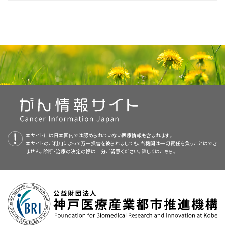
る詳しい情報については、以下をご覧ください：
てもよいでしょう。臨床試験の中にはまだ治療を始めていない患者さんのみ
全脳放射線療法
。
PDQについて
を対象としているものもあります。
CTスキャン（CATスキャン）
：体内の領域を様々な角度
化学療法
と場合により
放射線療法
。
中枢神経系原発リンパ腫の治療では、
化学療法
（眼内または
全身
）と場合により
手術
は用いられません。
全脳放射線療法
。
PDQ（Physician Data Query：医師データ照会）は、米国国立がん研究所が
から撮影して、精細な連続画像を作成する検査法。この画像は
提供する総括的ながん情報データベースです。PDQデータベースには、が
化学療法
。
X線
装置に接続されたコンピュータによって作成されます。
臓
リンパ腫についてのホームページ（英語）
標的療法
単独（
リツキシマブ
、
ニボルマブ
、
イブルチニブ
のいず
全脳放射線療法。
んの予防や発見、遺伝学的情報、治療、支持療法、補完代替医療に関する最
標準治療として以下の4種類が用いられています：
器
や
組織
をより鮮明に映し出すために、
造影剤
を
静脈
内に
注
れか）。
標的療法
（
リツキシマブ
、
ニボルマブ
、
イブルチニブ
のいずれ
新かつ公表済みの情報を要約して収載しています。ほとんどの要約につい
がん標的療法（英語）
射
したり、患者さんに造影剤を飲んでもらったりする場合もあり
か）。
て、2つのバージョンが利用可能です。専門家向けの要約には、詳細な情報
放射線療法
標的療法（リツキシマブ）と化学療法。
ます。この検査法はコンピュータ断層撮影法（CT）やコンピュー
が専門用語で記載されています。患者さん向けの要約は、理解しやすい平
タ体軸断層撮影法（CAT）とも呼ばれます。
放射線療法
（以前の治療で用いられなかった場合）。
放射線療法
は、高エネルギー
X線
などの
放射線
を利用して、がん
細胞
の死滅
易な表現を用いて書かれています。いずれの場合も、がんに関する正確か
幹細胞移植
を伴う
大量化学療法
の
臨床試験
への参加。
や増殖阻止を図る治療法です。
外照射療法
は、体外に設置された装置を用
つ最新の情報を提供しています。また、ほとんどの要約は
スペイン語
版も利
PETスキャン（陽電子放射断層撮影）
：体内の
悪性
腫瘍
新
薬
や新しい
治療スケジュール
の
臨床試験
への参加。
いてがんのある領域に放射線を照射する方法です。中枢神経系原発リンパ
本サイトには日本国内では認められていない医療情報も含まれます。
用可能です。
大量化学療法と、場合によって標的療法（リツキシマブ）、幹細
米国国立がん研究所が提供している一般的な
がん
情報とその他の資源につ
細胞
を検出するための検査法。まず
放射性
のある
ブドウ糖
の
本サイトのご利用によって万一損害を被られましても、当機関は一切責任を負うことはでき
腫は
脳
の全体に拡がるため、外照射療法は脳全体に対して行われます。こ
胞移植、または全脳放射線療法を行う臨床試験への参加。
いては、以下をご覧ください：
ません。診断・治療の決定の際は十分ご留意ください。詳しくは
溶液を少量だけ静脈内に注射します。その後、周囲を回転しな
こちら。
PDQはNCIが提供する1つのサービスです。NCIは、米国国立衛生研究所
れは
全脳放射線療法
と呼ばれます。
がら体の内部を調べていくPET
スキャナ
という装置を用いて、ブ
（National Institutes of Health：NIH）の一部であり、NIHは連邦政府にお
化学療法とその後の全脳放射線療法、または化学療法とその
ドウ糖が消費されている体内の領域を示す画像を作成します。
脳に対して高
線量
の放射線を照射すると、正常
組織
が損傷を受けて、思考
ける生物医学研究の中心機関です。PDQ要約は独立した医学文献のレ
後の大量化学療法および幹細胞移植の臨床試験への参加。
悪性腫瘍細胞は、正常な細胞よりも活発でブドウ糖をより多く
や学習、問題解決、読解、書字、会話、記憶などに悪影響を及ぼす
障害
が引
ビューに基づいて作成されたものであり、NCIまたはNIHの方針声明ではあ
取り込む性質があるため、画像ではより明るく映し出されま
き起こされることがあります。そこで
化学療法
の単独での治療法や、放射線
りません。
化学療法と場合により幹細胞移植を行う臨床試験への参加。
がんについて（英語）
す。 PETスキャンとCTスキャンは同時に行われることがありま
療法の前に化学療法を実施して正常脳組織への損傷を減らす治療法が、現
画像を拡大する
す。この実施法はPET-CTと呼ばれます。