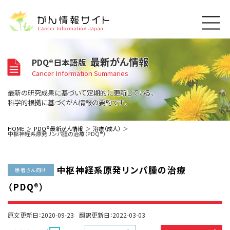
このサイトについて
最新がん情報
PDQ®日本語版
About Cancer Information Japan
Cancer Information Summaries
ご利用規約
がんの種類
最新の研究成果に基づいて定期的に更新している、
Cancer Types
プライバシーポリシー
科学的根拠に基づくがん情報の要約です。
お問い合わせ
脳神経
泌尿器
内分泌
最新がん情報
HOME
PDQ®最新がん情報
治療（成人）
中枢神経系原発リンパ腫の治療（PDQ®）
Summaries
寄附・協賛のお願い
眼
婦人科
原発不明
寄附・協賛一覧
頭頸部
皮膚
治療（成人）
がん用語辞書
小児
中枢神経系原発リンパ腫の治療
沿革
Dictionary
患者さん向け
呼吸器
骨軟部
治療（小児）
支持療法と緩和ケア
（PDQ®）
関連リンク
支持療法と緩和ケア
乳腺
造血器
お知らせ一覧
補完代替医療
News
スクリーニング（検診）
消化管
AIDs関連
原文更新日：2020-09-23
翻訳更新日：2022-03-03
予防
肝胆膵
胚細胞
全般