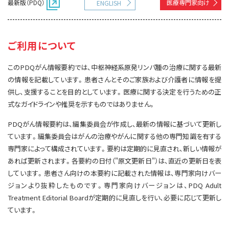
最新版（PDQ）
医療専門家向け
ENGLISH
サイト内検索
お問い合わせ
遺伝学的情報
統合、代替、補完療法
ご利用について
このPDQがん情報要約では、中枢神経系原発リンパ腫の治療に関する最新
の情報を記載しています。患者さんとそのご家族および介護者に情報を提
供し、支援することを目的としています。医療に関する決定を行うための正
式なガイドラインや推奨を示すものではありません。
PDQがん情報要約は、編集委員会が作成し、最新の情報に基づいて更新し
ています。編集委員会はがんの治療やがんに関する他の専門知識を有する
専門家によって構成されています。要約は定期的に見直され、新しい情報が
あれば更新されます。各要約の日付（"原文更新日"）は、直近の更新日を表
しています。患者さん向けの本要約に記載された情報は、専門家向けバー
ジョンより抜粋したものです。専門家向けバージョンは、PDQ Adult
Treatment Editorial Boardが定期的に見直しを行い、必要に応じて更新し
ています。