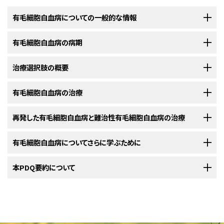
有毛細胞白血病についての一般的な情報
有毛細胞白血病の病期
有毛細胞白血病は、がんの一種で、骨髄においてリンパ球（白血球の
一種）が過剰に作られるようになる疾患です。
治療選択肢の概要
有毛細胞白血病には、標準的な病期分類システムはありません。
有毛細胞白血病
は
血液
と
骨髄
の
がん
の一種です。このまれな種類の
白血病
では、緩やかに悪化していく場合と、全く悪化しない場合があります。
顕微鏡
有毛細胞白血病の治療
他の部位への
がん
の転移の有無を調べるプロセスは、
病期分類
と呼ばれま
有毛細胞白血病の患者さんには様々な治療法が存在します。
でこの白血病の
細胞
を観察すると「毛がはえている」ように見えることから、
す。
有毛細胞白血病
には、標準的な
病期分類システム
はありません。
この疾患は有毛細胞白血病と呼ばれています。
以下の治療法に関する情報については、
再発した有毛細胞白血病と難治性有毛細胞白血病の治療
治療選択肢の概要
のセクションを
有毛細胞白血病
の患者さんは様々な治療を受けることができます。その中
未治療の有毛細胞白血病では、以下のような
状態
がみられます：
ご覧ください。
には
標準治療
（現在使用されている治療法）もあれば、
臨床試験
において検
以下の治療法に関する情報については、
有毛細胞白血病についてさらに学ぶために
治療選択肢の概要
のセクションを
証中のものもあります。治療法の臨床試験とは、既存の治療法を改良した
有毛細胞白血病
の治療法には以下のようなものがあります：
ご覧ください。
り、
がん
の患者さんのための新しい治療法について情報を集めたりすること
を目的とした
調査研究
です。複数の臨床試験で現在の標準治療より新しい
米国国立がん研究所
本PDQ要約について
が提供している有毛細胞白血病に関する詳しい情報に
再発
した
有毛細胞白血病
と
難治性
有毛細胞白血病の治療法には以下のよ
治療法のほうが良好であることが明らかになった場合は、その新しい治療法
ついては、以下をご覧ください：
血液
中や
骨髄
中に有毛（
白血病
）
細胞
が認められる。
うなものがあります：
が標準治療となります。患者さんは臨床試験への参加を検討してもよいで
PDQについて
しょう。臨床試験の中にはまだ治療を始めていない患者さんのみを対象と
赤血球
、
白血球
、
血小板
の数が正常値よりも低い場合がある。
クラドリビン
単独、または
リツキシマブ
との併用。
しているものもあります。
PDQ（Physician Data Query：医師データ照会）は、米国国立がん研究所が