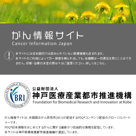
脾臓
が正常時より大きくなっている場合がある。
ペントスタチン
。
提供する総括的ながん情報データベースです。PDQデータベースには、が
白血病についてのホームページ（英語）
標準治療として以下の5種類が用いられています：
んの予防や発見、遺伝学的情報、治療、支持療法、補完代替医療に関する最
クラドリビン
または
ペントスタチン
による再治療。
免疫療法
（
インターフェロン
）。
新かつ公表済みの情報を要約して収載しています。ほとんどの要約につい
有毛細胞白血病に対する使用が承認されている薬剤（英語）
注意深い経過観察
リツキシマブ
。
て、2つのバージョンが利用可能です。専門家向けの要約には、詳細な情報
脾摘出術
。
が専門用語で記載されています。患者さん向けの要約は、理解しやすい平
免疫療法によるがん治療（英語）
有毛細胞白血病は治療に反応しない場合や治療後に再発する場合が
注意深い経過観察
とは、
徴候
や
症状
の出現や変化がみられるまで治療を一
モキセツモマブ パスドトクス
。
易な表現を用いて書かれています。いずれの場合も、がんに関する正確か
あります。
切行わずに、患者さんの
状態
を注意深く
監視
することです。
つ最新の情報を提供しています。また、ほとんどの要約は
がん標的療法（英語）
スペイン語
版も利
免疫療法
（
インターフェロン
）。
難治性
有毛細胞白血病は、治療に
反応
しないがんです。
本サイトには日本国内では認められていない医療情報も含まれます。
用可能です。
化学療法
本サイトのご利用によって万一損害を被られましても、当機関は一切責任を負うことはでき
NCIの
臨床試験検索
ません。診断・治療の決定の際は十分ご留意ください。詳しくは
から、現在患者さんを受け入れているNCI支援のがん
こちら。
脾摘出術
。
再発
有毛細胞白血病は、治療後に
再発
した（再び現れた）がんです。
PDQはNCIが提供する1つのサービスです。NCIは、米国国立衛生研究所
臨床試験を探すことができます（なお、このサイトは日本語検索に対応してお
化学療法
は、
薬
を用いてがん
細胞
を殺傷したりその細胞分裂を妨害したりす
（National Institutes of Health：NIH）の一部であり、NIHは連邦政府にお
画像を拡大する
クラドリビンまたはペントスタチンとリツキシマブの併用を行う
りません。）。がんの種類、患者さんの年齢、試験が実施される場所から、臨
ることによって、がんの増殖を阻止する治療法です。化学療法が経口投与や
ける生物医学研究の中心機関です。PDQ要約は独立した医学文献のレ
米国国立がん研究所が提供している一般的な
がん
情報とその他の資源につ
臨床試験への参加。
床試験を検索できます。臨床試験についての
一般的な情報
もご覧いただけ
静脈
内または筋肉内への
注射
によって行われる場合、投与された薬は血流
ビューに基づいて作成されたものであり、NCIまたはNIHの方針声明ではあ
骨の解剖図。骨は、緻密骨、海面骨、骨髄で構成されています。緻
いては、以下をご覧ください：
ます。
に入って全身のがん細胞に到達します（
全身化学療法
）。
脳脊髄液
内や
臓器
密骨は、骨の外層を形成しています。海面骨は、ほとんどが骨の
りません。
ベムラフェニブ
と場合によりリツキシマブの併用を行う臨床試
末端にみられ、赤色骨髄を含んでいます。骨髄は、ほとんどの骨の
内、もしくは
腹
腔などの体
腔
内に薬剤を直接注入する化学療法では、薬はそ
中心に存在し、多くの血管が走っています。骨髄には、赤色骨髄と
験への参加。
の領域にあるがん細胞に集中的に作用します（
局所化学療法
）。化学療法
黄色骨髄の2種類があります。赤色骨髄には、白血球、赤血球、血
本要約の目的
の実施方法は、治療対象となるがんの種類と
病期
に応じて異なります。有
小板になる能力を持つ血液幹細胞が含まれています。黄色骨髄
がん情報サイトは、米国国立がん研究所(NCI)が配信するPDQ®コンテンツ配信のグローバルパート
イブルチニブ
の
臨床試験
への参加。
は、大部分が脂肪でできています。
毛細胞白血病の治療薬として一般的に使用されている抗がん剤に、
クラドリ
ナーです。
このPDQがん情報要約では、有毛細胞白血病の治療に関する最新の情報
がんについて（英語）
PDQ®日本語版をはじめとするがんに関する最新かつ包括的な情報を配信しています。
ビン
と
ペントスタチン
があります。これらの薬は他の種類のがん、特に
ホジ
を記載しています。患者さんとそのご家族および介護者に情報を提供し、支
本サイトは神戸医療産業都市推進機構が運営しています。