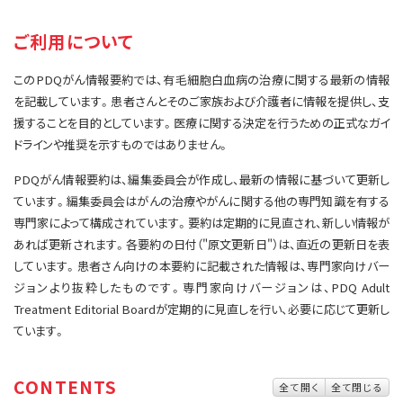
サイト内検索
お問い合わせ
遺伝学的情報
ご利用について
統合、代替、補完療法
このPDQがん情報要約では、有毛細胞白血病の治療に関する最新の情報
を記載しています。患者さんとそのご家族および介護者に情報を提供し、支
援することを目的としています。医療に関する決定を行うための正式なガイ
ドラインや推奨を示すものではありません。
PDQがん情報要約は、編集委員会が作成し、最新の情報に基づいて更新し
ています。編集委員会はがんの治療やがんに関する他の専門知識を有する
専門家によって構成されています。要約は定期的に見直され、新しい情報が
あれば更新されます。各要約の日付（"原文更新日"）は、直近の更新日を表
しています。患者さん向けの本要約に記載された情報は、専門家向けバー
ジョンより抜粋したものです。専門家向けバージョンは、PDQ Adult
Treatment Editorial Boardが定期的に見直しを行い、必要に応じて更新し
ています。
CONTENTS
全て開く
全て閉じる