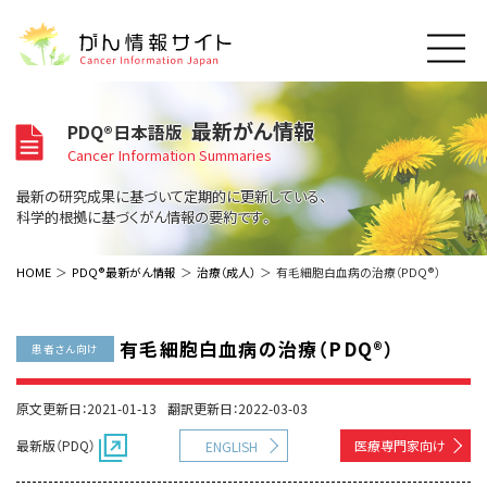
このサイトについて
最新がん情報
PDQ®日本語版
About Cancer Information Japan
Cancer Information Summaries
ご利用規約
がんの種類
最新の研究成果に基づいて定期的に更新している、
Cancer Types
プライバシーポリシー
科学的根拠に基づくがん情報の要約です。
お問い合わせ
脳神経
泌尿器
内分泌
最新がん情報
HOME
PDQ®最新がん情報
治療（成人）
有毛細胞白血病の治療（PDQ®）
Summaries
寄附・協賛のお願い
眼
婦人科
原発不明
寄附・協賛一覧
頭頸部
皮膚
治療（成人）
がん用語辞書
小児
有毛細胞白血病の治療（PDQ®）
患者さん向け
沿革
Dictionary
呼吸器
骨軟部
治療（小児）
支持療法と緩和ケア
関連リンク
支持療法と緩和ケア
乳腺
造血器
原文更新日：2021-01-13
翻訳更新日：2022-03-03
お知らせ一覧
補完代替医療
News
スクリーニング（検診）
消化管
AIDs関連
最新版（PDQ）
医療専門家向け
ENGLISH
予防
肝胆膵
胚細胞
全般