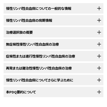
慢性リンパ性白血病についての一般的な情報
慢性リンパ性白血病の病期情報
慢性リンパ性白血病（CLL）は、がんの一種で、骨髄においてリンパ球
（白血球の一種）が過剰に作られるようになる疾患です。
治療選択肢の概要
慢性リンパ性白血病（CLL）の診断がついた後には、がんの拡がりの
CLLは、通常は緩やかに悪化する
血液
と
骨髄
の
がん
です。CLLは、成人で最
有無を明らかにするために、さらに検査が行われます。
もよくみられる種類の
白血病
です。中年期以降に発生することが多いです
無症候性慢性リンパ性白血病の治療
慢性リンパ性白血病（CLL）に対する治療法には様々なものがありま
が、まれに小児でもみられます。
がんの拡がりの程度を調べるためのプロセスは、病期診断と呼ばれます。
す。
CLL
では、
白血病
細胞が血液や
骨髄
から、
リンパ節
、
肝臓
、
脾臓
といった体の
以下の治療法に関する情報については、
症候性または進行性慢性リンパ性白血病の治療
治療選択肢の概要
のセクションを
他の部位に転移することがあります。最善の治療計画を立てるには、白血
CLLの患者さんは、様々な治療を受けることができます。その中には
標準治
ご覧ください。
病細胞の転移の有無を把握しておくことが重要です。
療
（現在使用されている治療法）もあれば、
臨床試験
において検証中のもの
以下の治療法に関する情報については、
再発または難治性慢性リンパ性白血病の治療
治療選択肢の概要
のセクションを
無症候性
慢性リンパ性白血病
（CLL）に対する治療法には
注意深い経過観
もあります。治療法の臨床試験とは、がんの患者さんを対象に、既存の治療
ご覧ください。
がんの拡がりの程度を調べるには、以下のような検査法が用いられます：
察
などがあります。
法を改良したり、新しい治療法について情報を集めたりすることを目的とし
以下の治療法に関する情報については、
慢性リンパ性白血病についてさらに学ぶために
治療選択肢の概要
のセクションを
症候性
または
進行性
の
慢性リンパ性白血病
（CLL）に対する治療法には以下
た
調査研究
です。新しい治療法が標準治療よりも優れていることが複数の
ご覧ください。
のようなものがあります：
臨床試験で示された場合、その新しい治療法が標準治療になる可能性があ
米国国立がん研究所
本PDQ要約について
が提供している
慢性リンパ性白血病
に関する詳しい情
再発
または
難治性
慢性リンパ性白血病
（CLL）の治療法と
臨床試験
には以下
ります。患者さんは臨床試験への参加を検討してもよいでしょう。臨床試験
報については、以下をご覧ください：
のようなものがあります：
の中にはまだ治療を始めていない患者さんのみを対象としているものもあ
胸部X線検査
：胸部の臓器と骨を撮影する
X線検査
です。X
PDQについて
ります。