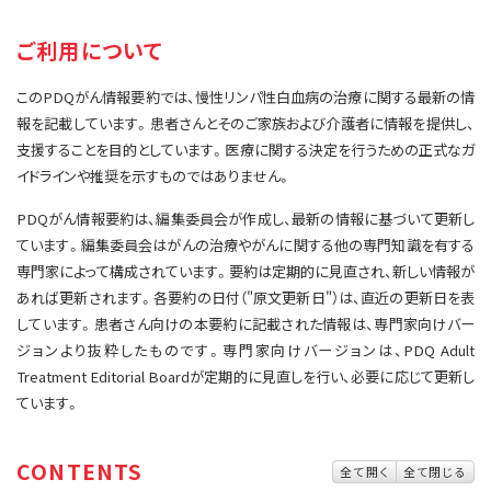
サイト内検索
お問い合わせ
遺伝学的情報
ご利用について
統合、代替、補完療法
このPDQがん情報要約では、慢性リンパ性白血病の治療に関する最新の情
報を記載しています。患者さんとそのご家族および介護者に情報を提供し、
支援することを目的としています。医療に関する決定を行うための正式なガ
イドラインや推奨を示すものではありません。
PDQがん情報要約は、編集委員会が作成し、最新の情報に基づいて更新し
ています。編集委員会はがんの治療やがんに関する他の専門知識を有する
専門家によって構成されています。要約は定期的に見直され、新しい情報が
あれば更新されます。各要約の日付（"原文更新日"）は、直近の更新日を表
しています。患者さん向けの本要約に記載された情報は、専門家向けバー
ジョンより抜粋したものです。専門家向けバージョンは、PDQ Adult
Treatment Editorial Boardが定期的に見直しを行い、必要に応じて更新し
ています。
CONTENTS
全て開く
全て閉じる