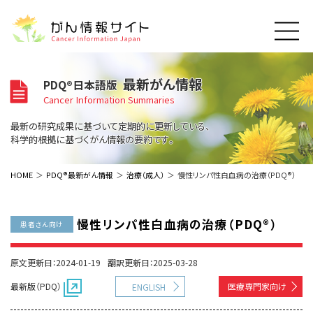
このサイトについて
最新がん情報
PDQ®日本語版
About Cancer Information Japan
Cancer Information Summaries
ご利用規約
がんの種類
最新の研究成果に基づいて定期的に更新している、
Cancer Types
プライバシーポリシー
科学的根拠に基づくがん情報の要約です。
お問い合わせ
脳神経
泌尿器
内分泌
最新がん情報
HOME
PDQ®最新がん情報
治療（成人）
慢性リンパ性白血病の治療（PDQ®）
Summaries
寄附・協賛のお願い
眼
婦人科
原発不明
寄附・協賛一覧
頭頸部
皮膚
治療（成人）
がん用語辞書
小児
慢性リンパ性白血病の治療（PDQ®）
患者さん向け
沿革
Dictionary
呼吸器
骨軟部
治療（小児）
支持療法と緩和ケア
関連リンク
支持療法と緩和ケア
乳腺
造血器
原文更新日：2024-01-19
翻訳更新日：2025-03-28
お知らせ一覧
補完代替医療
News
スクリーニング（検診）
消化管
AIDs関連
最新版（PDQ）
医療専門家向け
ENGLISH
予防
肝胆膵
胚細胞
全般