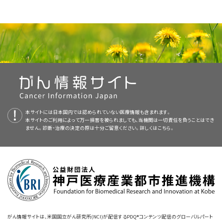
線は放射線の一種で、これを
リンパ節
などの人体の一部を通し
てフィルムに照射すると、フィルム上にその領域の画像が映し
注意深い経過観察
。
PDQ（Physician Data Query：医師データ照会）は、米国国立がん研究所が
以下のような治療法が用いられます：
出されます。
提供する総括的ながん情報データベースです。PDQデータベースには、が
白血病についてのホームページ（英語）
次のいずれかの薬物を使用する
分子標的療法
：
んの予防や発見、遺伝学的情報、治療、支持療法、補完代替医療に関する最
次のいずれかの薬物を使用する
分子標的療法
：
注意深い経過観察
CTスキャン
：頸部、胸部、
腹部
、
骨盤
、リンパ節などの体内の
新かつ公表済みの情報を要約して収載しています。ほとんどの要約につい
慢性リンパ性白血病に対する使用が承認されている薬剤（英
領域を様々な角度から撮影して、精細な連続画像を作成する
て、2つのバージョンが利用可能です。専門家向けの要約には、詳細な情報
注意深い経過観察とは、
徴候
や
症状
の出現や変化がみられるまで、治療を
語）
検査です。それらの画像はX線装置に接続されたコンピュータ
チロシンキナーゼ阻害薬
（
アカラブルチニブ
、
ザヌブル
チロシンキナーゼ阻害薬
（
アカラブルチニブ
、
ザヌブル
が専門用語で記載されています。患者さん向けの要約は、理解しやすい平
一切行わずに患者さんの状態を注意深くモニタリングしていくことです。こ
によって作成されます。臓器や組織をより鮮明に映し出すため
チニブ
、または
イブルチニブ
）。
チニブ
、または
イブルチニブ
）。
易な表現を用いて書かれています。いずれの場合も、がんに関する正確か
れは単に経過観察とも呼ばれます。注意深い経過観察は、
分子標的療法によるがん治療（英語）
無症候性
CLL
や
に、造影剤を静脈内に
注射
したり、患者さんに飲んでもらったり
つ最新の情報を提供しています。また、ほとんどの要約は
スペイン語
版も利
症候性
または
進行性
CLLの治療として行われます。
ベネトクラクス
と
オビヌツズマブ
または
リツキシマブ
の
する場合もあります。この検査は全身にリンパ節の腫れが多
ベネトクラクス
単独、もしくは
オビヌツズマブ
または
リ
画像を拡大する
本サイトには日本国内では認められていない医療情報も含まれます。
用可能です。
免疫療法によるがん治療（英語）
併用。
数みられる患者さんに行われます。この検査法はコンピュータ
本サイトのご利用によって万一損害を被られましても、当機関は一切責任を負うことはでき
ツキシマブ
との併用。
分子標的療法
ません。診断・治療の決定の際は十分ご留意ください。詳しくは
こちら。
断層撮影とも呼ばれます。PET-CTスキャンを行えない場合
骨の解剖図。骨は緻密骨、海面骨、骨髄で構成されています。緻
PDQはNCIが提供する1つのサービスです。NCIは、米国国立衛生研究所
密骨は、骨の外層を形成しています。海面骨は、そのほとんどが骨
オファツムマブ
と場合により化学療法。
に、CTだけが行われることもあります。
（National Institutes of Health：NIH）の一部であり、NIHは連邦政府にお
分子標的療法
化学療法
は、特定のがん細胞を認識し攻撃する性質をもった薬物やそ
とリツキシマブ。
の末端にみられる部分で、赤色骨髄を含んでいます。骨髄は、大
ける生物医学研究の中心機関です。PDQ要約は独立した医学文献のレ
半の骨の中心部にあって、内部には多くの血管が走っています。
の他の物質を用いる治療法です。CLLの治療には複数の種類の分子標的
デュベリシブ
。
PET-CTスキャン
：PET（陽電子放射断層撮影）スキャンと
骨髄には赤色骨髄と黄色骨髄の2種類があります。赤色骨髄に
ビューに基づいて作成されたものであり、NCIまたはNIHの方針声明ではあ
米国国立がん研究所が提供している一般的ながん情報とその他の資料につ
免疫療法
（
レナリドミド
）単独、またはリツキシマブとの併用。
療法が用いられています：
CT（コンピュータ断層撮影）スキャン
から得られた画像を組み
は、白血球、赤血球、血小板になることができる造血幹細胞が含ま
りません。
いては、以下をご覧ください：
れています。黄色骨髄は、大部分が脂肪でできています。
合わせる検査法です。PETスキャンとCTスキャンが同じ機械で
骨髄
移植
または
末梢血造血幹細胞
移植の
臨床試験
への参加。
化学療法
と場合によりリツキシマブ。
同時に行われます。両方のスキャン画像を組み合わせて、それ
本要約の目的
ぞれ単独で行った場合よりも詳細な情報をもつ画像を作り出し
がん情報サイトは、米国国立がん研究所(NCI)が配信するPDQ®コンテンツ配信のグローバルパート
免疫療法
（
レナリドミド
）単独、またはリツキシマブとの併用。