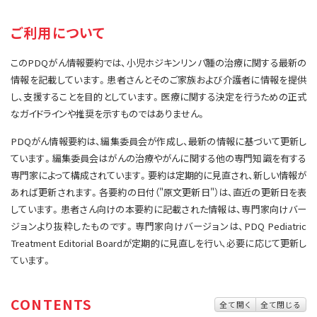
サイト内検索
お問い合わせ
遺伝学的情報
ご利用について
統合、代替、補完療法
このPDQがん情報要約では、小児ホジキンリンパ腫の治療に関する最新の
情報を記載しています。患者さんとそのご家族および介護者に情報を提供
し、支援することを目的としています。医療に関する決定を行うための正式
なガイドラインや推奨を示すものではありません。
PDQがん情報要約は、編集委員会が作成し、最新の情報に基づいて更新し
ています。編集委員会はがんの治療やがんに関する他の専門知識を有する
専門家によって構成されています。要約は定期的に見直され、新しい情報が
あれば更新されます。各要約の日付（"原文更新日"）は、直近の更新日を表
しています。患者さん向けの本要約に記載された情報は、専門家向けバー
ジョンより抜粋したものです。専門家向けバージョンは、PDQ Pediatric
Treatment Editorial Boardが定期的に見直しを行い、必要に応じて更新し
ています。
CONTENTS
全て開く
全て閉じる