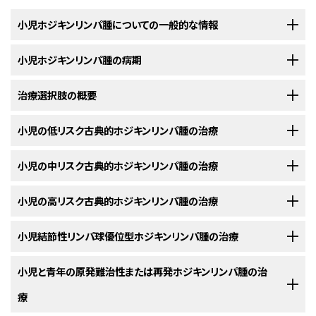
小児ホジキンリンパ腫についての一般的な情報
小児ホジキンリンパ腫の病期
小児ホジキンリンパ腫は、リンパ系に発生するがんの一種です。
治療選択肢の概要
リンパ系
は
免疫系
の一部です。
感染
や疾患から体を守る働きを担っていま
小児ホジキンリンパ腫の診断がついた後には、がん細胞のリンパ系内
す。
部での拡がりや他の部位への転移の有無を明らかにするために、さら
に検査が行われます。
小児の低リスク古典的ホジキンリンパ腫の治療
小児のホジキンリンパ腫に対する治療法には様々なものがあります。
リンパ系は以下の要素で構成されています：
がんが拡がっているかどうかを調べるためのプロセスは、病期診断と呼ばれ
以下の治療法に関する情報については、
小児の中リスク古典的ホジキンリンパ腫の治療
治療選択肢の概要
のセクションを
小児のホジキンリンパ腫に対する治療法には様々なものがあります。保護
ます。この過程で集められた情報を基にして病期が判定されます。
ホジキ
ご覧ください。
者と担当の治療チームが協力して、治療法を決定します。小児の全体的な
ンリンパ腫
の診断と病期診断のために行われた
検査と手技
の結果は、治療
以下の治療法に関する情報については、
小児の高リスク古典的ホジキンリンパ腫の治療
治療選択肢の概要
のセクションを
健康状態や、腫瘍が新たに診断されたものかそれとも再発したものかなど、
に関する決定を下すための検討材料になります。
初発の（新たに診断された）小児の低リスク
古典的ホジキンリンパ腫
に対す
ご覧ください。
数多くの要因が検討されます。
リンパ液
：
リンパ管
の中を流れて
Tリンパ球
や
Bリンパ球
を運
る治療法には以下のようなものがあります：
以下の治療法に関する情報については、
小児結節性リンパ球優位型ホジキンリンパ腫の治療
治療選択肢の概要
のセクションを
ぶ、無色の水のような液体です。
リンパ球
は
白血球
の一種で
体内でのがんの拡がり方は3種類に分けられます。
初発の（新たに診断された）小児の中リスク
古典的ホジキンリンパ腫
に対す
ご覧ください。
小児ホジキンリンパ腫の患者さんには、小児がんの治療に精通した医
す。
る治療法には以下のようなものがあります：
療従事者で構成されるチームが治療計画を策定するべきです。
以下の治療法に関する情報については、
小児と青年の原発難治性または再発ホジキンリンパ腫の治
治療選択肢の概要
のセクションを
がんは
組織
、
リンパ系
、または
血液
を介して拡がります：
初発の（新たに診断された）小児の高リスク
古典的ホジキンリンパ腫
に対す
リンパ管：全身に張り巡らされた細い管で、体内の様々な場所
ご覧ください。
小児ホジキンリンパ腫の治療は、小児がんの治療を専門とする
小児腫瘍医
療
る治療法には以下のようなものがあります：
からリンパ液を集めて血流に戻しています。
多剤併用化学療法
。
が治療を監督します。小児腫瘍医は、小児ホジキンリンパ腫の治療に精通
初発の（新たに診断された）小児の
結節性リンパ球優位型ホジキンリンパ腫