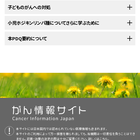
しつつ、同時に特定の医療分野を専門とする他の小児医療従事者と協力し
以下の治療法に関する情報については、
子どものがんへの対処
治療選択肢の概要
のセクションを
に対する治療法には以下のようなものがあります：
リンパ節
：リンパ液のろ過を担っている豆のような形をした小さ
がんが認められる領域に対して
放射線療法
を行うこともありま
多剤併用化学療法
ながら治療に取り組んでいきます。ほかにも以下の専門家が関与すること
ご覧ください。
な構造物で、感染や疾患に対する防御を担う白血球が貯蔵さ
組織。がんが発生した場所から隣接する領域に拡がります。
す。
があります：
小児ががんを発症すると、そのご家族全員に対してサポートが必要になりま
小児ホジキンリンパ腫についてさらに学ぶために
れる場所にもなっています。リンパ節は全身に張り巡らされた
がんが認められる領域に対して
放射線療法
を行うこともありま
小児と青年の場合、原発難治性ホジキンリンパ腫（初回治療に反応しない場
高用量の
多剤併用化学療法
。
す。この困難な時期には、保護者が自分自身のことに気を配ることが重要
リンパ系。がんが発生した場所からリンパ系に侵入して拡がり
リンパ管に沿って存在しています。リンパ節は頸部、わきの下、
す。
合）または再発
ホジキンリンパ腫
（治療後に再発した場合）に対する治療法
になります。担当の治療チームやご家族や地域の人々に助けを求めましょ
米国国立がん研究所
本PDQ要約について
ます。がんは
リンパ管
が提供している小児
を介して体内の他の部位に移動します。
ホジキンリンパ腫
に関する詳しい
縦隔
（両
肺
の間の領域）、
腹部
、
骨盤
、
鼠径部
などに多数集まっ
多剤併用化学療法と
分子標的療法
（
ブレンツキシマブ
）または
には以下のようなものがあります：
腫瘍が完全に切除可能であれば、手術。
う。詳細については、
小児がん患者さんのご家族のために
と
小児がんの子ど
情報については、以下をご覧ください：
ています。ホジキンリンパ腫は
横隔膜
の上方に位置するリンパ
免疫療法
（
ニボルマブ
）の併用。
血液。がんが発生した場所から血液に侵入して拡がります。が
もたち：親のための手引き（英語）
という記事をご覧ください。
NCIの
臨床試験検索
節によく発生します。
から、現在患者さんを受け入れているNCI支援のがん
小児科医
化学療法
単独、または低
線量
の
外照射療法
との併用。
PDQについて
んは
血管
を介して体内の他の部位に移動します。
臨床試験を探すことができます（なお、このサイトは日本語検索に対応してお
がんが認められる領域に対して
放射線療法
を行うこともありま
脾臓
：リンパ球の生産、
赤血球
とリンパ球の貯蔵、血液のろ過、
りません。）。がんの種類、患者さんの年齢、試験が実施されている場所に
NCIの
臨床試験検索
から、現在患者さんを受け入れているNCI支援のがん
す。
PDQ（Physician Data Query：医師データ照会）は、米国国立がん研究所
腫瘍内科医
および
血液専門医
古くなった血液
細胞
の破壊などを担っている
臓器
です。脾臓は
基づいて、臨床試験を検索することができます。臨床試験についての
一般的
臨床試験を探すことができます（なお、このサイトは日本語検索に対応してお
場合により
ステロイド
を併用する
化学療法
、
分子標的療法
（
リ
（NCI）が提供する総括的ながん情報データベースです。PDQデータベース
CTスキャンとがん（英語）
腹部の左側、
胃
の近くに位置しています。
な情報
もご覧いただけます。
りません。）。がんの種類、患者さんの年齢、試験が実施されている場所に
放射線腫瘍医
ツキシマブ
または
ブレンツキシマブ
、
ボルテゾミブ
）、またはこれ
には、がんの予防や発見、遺伝学的情報、治療、支持療法、補完代替医療に
基づいて、臨床試験を検索することができます。臨床試験についての
一般的
らの併用
療法
。
NCIの
関する最新かつ公表済みの情報を要約して収載しています。ほとんどの要
臨床試験検索
から、現在患者さんを受け入れているNCI支援のがん
小児ホジキンリンパ腫には以下の病期が用いられます：
ホジキンリンパ腫に対する使用が承認されている薬剤（英語）
胸腺
：Tリンパ球の成長と増殖の場所になっている臓器です。
病理医
な情報
もご覧いただけます。
臨床試験を探すことができます（なお、このサイトは日本語検索に対応してお
約について、2つのバージョンが利用可能です。専門家向けの要約には、詳
胸腺は胸部の
胸骨
の裏側に位置しています。
NCIの
臨床試験検索
から、現在患者さんを受け入れているNCI支援のがん
免疫療法
（
ペムブロリズマブ
または
ニボルマブ
）。
りません。）。がんの種類、患者さんの年齢、試験が実施されている場所に
細な情報が専門用語で記載されています。患者さん向けの要約は、理解し
I期
分子標的療法によるがん治療（英語）
小児専門看護師
臨床試験を探すことができます（なお、このサイトは日本語検索に対応してお
基づいて、臨床試験を検索することができます。臨床試験についての
やすい平易な表現を用いて書かれています。いずれの場合も、がんに関する
一般的
骨髄
：寛骨（腰骨）や胸骨など、特定の骨の中心部に存在する軟
患者さん自身の
幹細胞
を使用する
造血幹細胞移植
を伴う
大量
りません。）。がんの種類、患者さんの年齢、試験が実施されている場所に
な情報
正確かつ最新の情報を提供しています。また、ほとんどの要約は
もご覧いただけます。
免疫療法によるがん治療（英語）
スペイン語
らかい海綿状の組織です。骨髄では、白血球、赤血球、
血小板
心理士
化学療法
。
モノクローナル抗体
療法（ブレンツキシマブ）が投与
基づいて、臨床試験を検索することができます。臨床試験についての
一般的
本サイトには日本国内では認められていない医療情報も含まれます。
版も利用可能です。
が作られています。
本サイトのご利用によって万一損害を被られましても、当機関は一切責任を負うことはでき
されることもあります。
な情報
もご覧いただけます。
がん治療における造血幹細胞移植（英語）
ソーシャルワーカー
ません。診断・治療の決定の際は十分ご留意ください。詳しくは
こちら。