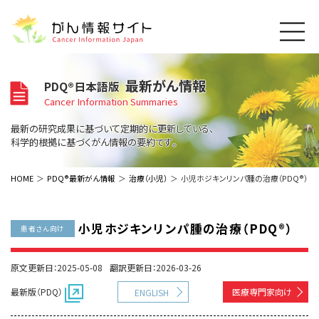
このサイトについて
最新がん情報
PDQ®日本語版
About Cancer Information Japan
Cancer Information Summaries
ご利用規約
がんの種類
最新の研究成果に基づいて定期的に更新している、
Cancer Types
プライバシーポリシー
科学的根拠に基づくがん情報の要約です。
お問い合わせ
脳神経
泌尿器
内分泌
最新がん情報
HOME
PDQ®最新がん情報
治療（小児）
小児ホジキンリンパ腫の治療（PDQ®）
Summaries
寄附・協賛のお願い
眼
婦人科
原発不明
寄附・協賛一覧
頭頸部
皮膚
治療（成人）
がん用語辞書
小児
小児ホジキンリンパ腫の治療（PDQ®）
患者さん向け
沿革
Dictionary
呼吸器
骨軟部
治療（小児）
支持療法と緩和ケア
関連リンク
支持療法と緩和ケア
乳腺
造血器
原文更新日：2025-05-08
翻訳更新日：2026-03-26
お知らせ一覧
補完代替医療
News
スクリーニング（検診）
消化管
AIDs関連
最新版（PDQ）
医療専門家向け
ENGLISH
予防
肝胆膵
胚細胞
全般