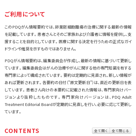
サイト内検索
お問い合わせ
遺伝学的情報
ご利用について
統合、代替、補完療法
このPDQがん情報要約では、卵巣胚細胞腫瘍の治療に関する最新の情報
を記載しています。患者さんとそのご家族および介護者に情報を提供し、支
援することを目的としています。医療に関する決定を行うための正式なガイ
ドラインや推奨を示すものではありません。
PDQがん情報要約は、編集委員会が作成し、最新の情報に基づいて更新し
ています。編集委員会はがんの治療やがんに関する他の専門知識を有する
専門家によって構成されています。要約は定期的に見直され、新しい情報が
あれば更新されます。各要約の日付（"原文更新日"）は、直近の更新日を表
しています。患者さん向けの本要約に記載された情報は、専門家向けバー
ジョンより抜粋したものです。専門家向けバージョンは、PDQ Adult
Treatment Editorial Boardが定期的に見直しを行い、必要に応じて更新し
ています。
CONTENTS
全て開く
全て閉じる