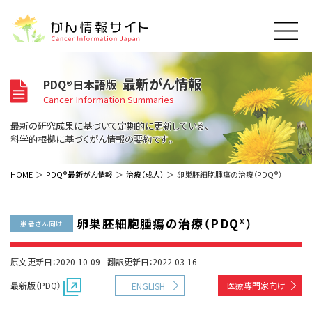
このサイトについて
最新がん情報
PDQ®日本語版
About Cancer Information Japan
Cancer Information Summaries
ご利用規約
がんの種類
最新の研究成果に基づいて定期的に更新している、
Cancer Types
プライバシーポリシー
科学的根拠に基づくがん情報の要約です。
お問い合わせ
脳神経
泌尿器
内分泌
最新がん情報
HOME
PDQ®最新がん情報
治療（成人）
卵巣胚細胞腫瘍の治療（PDQ®）
Summaries
寄附・協賛のお願い
眼
婦人科
原発不明
寄附・協賛一覧
頭頸部
皮膚
治療（成人）
がん用語辞書
小児
卵巣胚細胞腫瘍の治療（PDQ®）
患者さん向け
沿革
Dictionary
呼吸器
骨軟部
治療（小児）
支持療法と緩和ケア
関連リンク
支持療法と緩和ケア
乳腺
造血器
原文更新日：2020-10-09
翻訳更新日：2022-03-16
お知らせ一覧
補完代替医療
News
スクリーニング（検診）
消化管
AIDs関連
最新版（PDQ）
医療専門家向け
ENGLISH
予防
肝胆膵
胚細胞
全般