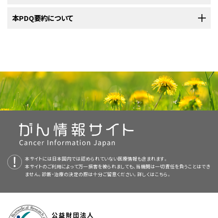
ご覧ください。
未分化胚細胞腫の治療法には以下のようなものがあります：
異なります。
片側付属器切除術
と、場合により
リンパ管造影法
または
CTス
卵巣胚細胞腫瘍
の
診断
に用いられる検査法の多くは、病期分類にも用いら
標準治療として以下の4種類が用いられています：
米国国立がん研究所
本PDQ要約について
が提供している卵巣胚細胞腫瘍に関する詳しい情報に
治療法は、
腫瘍
が
未分化胚細胞腫
か他の種類の
卵巣胚細胞腫瘍
かによって
キャン
。
れます。病期分類には、以下のような検査法や手技も用いられます：
ついては、以下をご覧ください：
未分化胚細胞腫の治療法には以下のようなものがあります：
異なります。
腹
式
子宮全摘出術
および
両側付属器切除術
と、その後の
放射
手術
片側付属器切除術とその後の
経過観察
。
PDQについて
線療法
または
併用化学療法
。
未分化胚細胞腫の治療法には以下のようなものがあります：
手術
は卵巣胚細胞腫瘍で最も多く用いられている治療法です。以下の手術
骨盤
内と
腹
腔内の
がん
を可能な限り切除する手術を伴う
腹
式
PDQ（Physician Data Query：医師データ照会）は、米国国立がん研究所が
片側付属器切除術とその後の
放射線療法
。
法のいずれかによってがんが切除されます。
片側付属器切除術
とその後の
化学療法
。
子宮全摘出術
と
両側付属器切除術
。
提供する総括的ながん情報データベースです。PDQデータベースには、が
PETスキャン（陽電子放射断層撮影）
：体内の
悪性
腫瘍
卵巣がん、卵管がん、原発性腹膜がんについての ホームペー
骨盤
内と
腹
腔内の
がん
を可能な限り切除する手術を伴う
腹
式
片側付属器切除術とその後の
化学療法
。
んの予防や発見、遺伝学的情報、治療、支持療法、補完代替医療に関する最
細胞を検出するための検査法。まず
放射性
のある
ブドウ糖
の
片側付属器切除術
とその後の
化学療法
。
ジ（英語）
子宮全摘出術
および
両側付属器切除術
と、その後の
化学療
新かつ公表済みの情報を要約して収載しています。ほとんどの要約につい
溶液を少量だけ
静脈
内に
注射
します。その後、周囲を回転しな
法
。
場合によっては
放射線療法
を伴う
化学療法
。
て、2つのバージョンが利用可能です。専門家向けの要約には、詳細な情報
がら体の内部を調べていくPET
スキャナ
という装置を用いて、ブ
卵巣がん、卵管がん、原発性腹膜がんに対する使用が承認され
が専門用語で記載されています。患者さん向けの要約は、理解しやすい平
その他の卵巣胚細胞腫瘍の治療法には以下のようなものがあります：
片側付属器切除術
：片側の
卵巣
と片側の
卵管
を切除する手術
ドウ糖が消費されている体内の領域を示す画像を作成してい
ている薬剤（英語）
片側付属器切除術
とその後の化学療法。
易な表現を用いて書かれています。いずれの場合も、がんに関する正確か
法。
きます。悪性腫瘍細胞は、正常な細胞よりも活発でブドウ糖を
他の種類の卵巣胚細胞腫瘍の治療法は次のどちらかです：
つ最新の情報を提供しています。また、ほとんどの要約は
スペイン語
版も利
その他の卵巣胚細胞腫瘍の治療法には以下のようなものがあります：
より多く取り込む性質があるため、画像ではより明るく映し出さ
子宮全摘出術
：
子宮頸部
を含めて
子宮
全体を摘出する手術
本サイトには日本国内では認められていない医療情報も含まれます。
用可能です。
れます。
その他の卵巣胚細胞腫瘍の治療法には以下のようなものがあります：
本サイトのご利用によって万一損害を被られましても、当機関は一切責任を負うことはでき
法。なかでも、
膣
を介して子宮と子宮頸部を摘出する場合は
膣
ません。診断・治療の決定の際は十分ご留意ください。詳しくは
こちら。
PDQはNCIが提供する1つのサービスです。NCIは、米国国立衛生研究所
片側付属器切除術とその後の併用化学療法。
式子宮摘出術と呼ばれます。
腹部
を大きく
切開
してそこから子
MRI（磁気共鳴画像法）
：磁気、
電波
、コンピュータを用い
米国国立がん研究所が提供している一般的な
がん
情報とその他の資源につ
その他の卵巣胚細胞腫瘍の治療法には以下のようなものがあります：
画像を拡大する
（National Institutes of Health：NIH）の一部であり、NIHは連邦政府にお
宮と子宮頸部を摘出する場合は、
腹
式子宮全摘出術と呼ばれ
て、体内領域の精細な連続画像を作成する検査法。この検査
いては、以下をご覧ください：
片側付属器切除術とその後の注意深い経過観察。
ける生物医学研究の中心機関です。PDQ要約は独立した医学文献のレ
セカンドルック
開腹
術（
初回治療
の後に
腫瘍
細胞
が残っていな
ます。腹部を小さく切開してそこから
腹腔鏡
を用いて子宮と子
骨盤内と腹腔内のがんを可能な限り切除する手術を伴う腹式
法は核磁気共鳴画像法（NMRI）とも呼ばれます。
女性生殖系の解剖図。女性生殖系の臓器には、子宮、卵巣、卵管、
ビューに基づいて作成されたものであり、NCIまたはNIHの方針声明ではあ
いかどうかを確かめる目的で行われる
手術
）。
宮頸部を摘出する場合は、腹腔鏡下子宮全摘術と呼ばれま