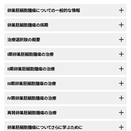
卵巣胚細胞腫瘍についての一般的な情報
卵巣胚細胞腫瘍の病期
卵巣胚細胞腫瘍は、卵巣の胚細胞（卵細胞）から悪性（がん）細胞がで
きる疾患です。
治療選択肢の概要
卵巣胚細胞腫瘍の診断がついた後には、がん細胞の卵巣内での拡が
胚細胞腫瘍
は体内の
生殖細胞
（卵子または
精子
）から発生します。
卵巣胚細
りや他の部位への転移の有無を明らかにするために、さらに検査が行
胞腫瘍
は通常十代または若年の女性に発生し、ほとんどの場合片方の
卵巣
われます。
I期卵巣胚細胞腫瘍の治療
卵巣胚細胞腫瘍の患者さんには様々な治療法が存在します。
のみに発見されます。
がん
の
卵巣
内での拡がりや他の部位への転移の有無を調べていくプロセス
以下の治療法に関する情報については、
II期卵巣胚細胞腫瘍の治療
治療選択肢の概要
のセクションを
卵巣胚細胞腫瘍
の患者さんは様々な治療を受けることができます。その中
卵巣
は女性の
生殖系
に属する左右一対の
臓器
です。この臓器は
骨盤
の内
は、
病期分類
と呼ばれます。この過程で集められた情報を基にして
病期
が
ご覧ください。
には
標準治療
（現在使用されている治療法）もあれば、
臨床試験
において検
部に位置していて、
子宮
（
胎児
の成長の場となる、洋ナシのような形をした中
判定されます。卵巣から他の部位にがんが転移していることが確定できな
以下の治療法に関する情報については、
III期卵巣胚細胞腫瘍の治療
治療選択肢の概要
のセクションを
証中のものもあります。治療法の臨床試験とは、既存の治療法を改良した
空の臓器）の左右に1つずつ存在しています。卵巣の大きさはアーモンドと同
い場合は、がんの転移の有無を確かめるために
開腹
手術が実施されます。
治療法は、
腫瘍
が
未分化胚細胞腫
か他の種類の
卵巣胚細胞腫瘍
かによって
ご覧ください。
り、
がん
の患者さんのための新しい治療法について情報を集めたりすること
じくらいで、その形状も似ています。卵巣は卵子の産生と女性
ホルモン
の分
その場合、
腹部
を切開して、対象となる全ての
臓器
にがんが含まれていない
異なります。
を目的とした
調査研究
です。複数の臨床試験で現在の標準治療より新しい
以下の治療法に関する情報については、
IV期卵巣胚細胞腫瘍の治療
治療選択肢の概要
のセクションを
泌を行っています。
か入念に調べる必要があります。医師が
組織
の小片を切除し、
顕微鏡
でが
治療法は、
腫瘍
が
未分化胚細胞腫
か他の種類の
卵巣胚細胞腫瘍
かによって
治療法のほうが良好であることが明らかになった場合は、その新しい治療法
ご覧ください。
未分化胚細胞腫の治療法には以下のようなものがあります：
んの
徴候
がないか確認します。
腹
腔
内に
液体
を流して洗浄し、その洗浄液
異なります。
が標準治療となります。患者さんは臨床試験への参加を検討してもよいで
以下の治療法に関する情報については、
再発卵巣胚細胞腫瘍の治療
治療選択肢の概要
のセクションを
中にがん
細胞
が含まれていないか顕微鏡で調べる場合もあります。通常
治療法は、
腫瘍
が
未分化胚細胞腫
か他の種類の
卵巣胚細胞腫瘍
かによって
しょう。臨床試験の中にはまだ治療を始めていない患者さんのみを対象と
ご覧ください。
未分化胚細胞腫の治療法は次のどちらかです：
は、この開腹術の実施中に、がんやがんが存在する他の臓器も摘出されま
異なります。
しているものもあります。
以下の治療法に関する情報については、
卵巣胚細胞腫瘍についてさらに学ぶために
治療選択肢の概要
のセクションを
す。治療計画を立てるためには病期を把握しておくことが重要です。
治療法は、
腫瘍
が
未分化胚細胞腫
か他の種類の
卵巣胚細胞腫瘍
かによって