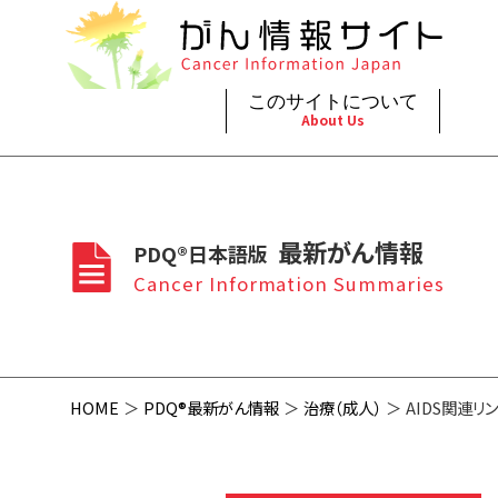
このサイトについて
About Us
脳神
治療（
ご利
このサイトについて
がんの種類
最新がん情報
眼
治療（
最新がん情報
PDQ®日本語版
プライ
About Cancer Information Japan
Cancer Types
Summaries
頭頸
支持療
Cancer Information Summaries
お問
呼吸
スクリ
HOME
PDQ®最新がん情報
治療（成人）
AIDS関連リ