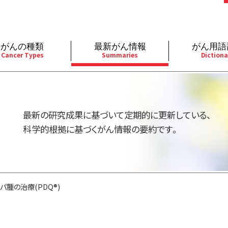
がんの種類
最新がん情報
がん用語
Cancer Types
Summaries
Dictiona
経
成人）
乳腺
婦人科
予防
A
用規約
寄附・協賛のお願い
小児）
消化管
皮膚
遺伝学的情報
胚
最新の研究成果に基づいて定期的に更新している、
バシーポリシー
寄附・協賛一覧
部
法と緩和ケア
肝胆膵
骨軟部
統合、代替、補完療法
内
科学的根拠に基づくがん情報の要約です。
い合わせ
沿革
器
ーニング（検診）
泌尿器
造血器
原
ンパ腫の治療(PDQ®)