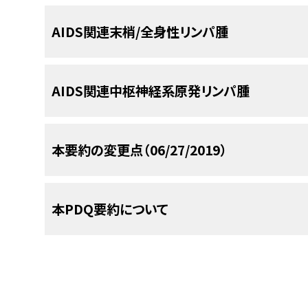
びまん性大細胞型B細胞リンパ腫（B細胞免疫
向上している。
HAART時代における高いCD4
[
3
]
AIDS関連リンパ腫患者の治療には、HIV感染に
病期の亜分類システム
診断を変化させている。この変化により、最も低い
AIDS関連末梢/全身性リンパ腫
バーキットまたはバーキット様の小型非切れ
の病期やその組織型に適切な治療法を組み合わせ
パ腫およびCNS原発リンパ腫が診断されることが少
療法に加えて、非ホジキンリンパ腫の至適治療戦
キンリンパ腫（HL）など、比較的高いCD4数で発
Lugano分類
のがある：
AIDS関連リンパ腫の治療にはいくつかの克服すべ
いる。
[
2
]
[
3
]
HAART時代になってすべてのリ
[
4
]
[
5
]
[
6
]
AIDS関連中枢神経系原発リンパ腫
米国がん合同委員会（AJCC）は、リンパ腫を評価お
侵攻性リンパ腫であり、びまん性大細胞/免疫芽
とは対照的に、肛門がんの発生率は変化していない
類を採用している。
Lugano分類システムは、1
AIDS関連リンパ腫は、免疫グロブリン重鎖遺伝子
胞型リンパ腫（バーキットリンパ腫）と定義される
[
1
]
、18年後にCotswolds会議で一部改変が加えら
通常B細胞由来であるが、オリゴクローン性、ポリク
経系（CNS）に浸潤している頻度が高いため、一般
[
その他のAIDS関連リンパ腫同様、中枢神経系原発リ
2
]
組織型
本要約の変更点（06/27/2019）
て代わっている。
のが存在することも示されている。HIVは直接的な
AIDSの免疫不全およびHIV感染に一般的にみら
新生物、すなわちびまん性大細胞型B細胞あるい
[
3
]
[
4
]
高活性抗レトロウイルス療法。
病理学的に、AIDS関連リンパ腫は狭い範囲の組織
免疫学的な環境の変化を引き起こす。HIVは通常T
る化学療法の施行を困難にする。
パ腫（びまん性大細胞型B細胞リンパ腫のサブタイ
日和見感染の予防。
B細胞腫である。これらには以下のものがある：
調節機能が失われると、高ガンマグロブリン血症
PCNSLはエプスタイン-バーウイルス（EBV）に
PDQがん情報要約は定期的に見直され、新情報
表1．ホジキンリンパ腫および非ホジキンリンパ腫
高活性抗レトロウイルス療法（HAART）の導入によ
本PDQ要約について
き起こす。B細胞はHIV感染の標的ではない。その
通常これらの患者はCD4陽性Tリンパ球数が少
セクションでは、上記の日付における本要約最新変
[
1
]
染での生存期間の延長、およびAIDS関連リンパ腫
併発感染の早期発見と治療。
病
病期の説明
（EBV）が、これらのリンパ腫のうちのいくつかの病
多く、重度に衰弱状態であり、また痙攣発作、精
ける治療成績と同等の全生存（OS）期間中央値が
期
AIDS関連リンパ腫の病期情報
と考えられる。EBVゲノムはほとんどのAIDS関
学的症状を呈する。
[
証拠レベル：3iiiDiv
]HAARTの使用はまた
[
6
]
[
7
]
本要約の目的
限局期
解析は、クローン性増殖が始まる前に細胞が感染
本セクションには編集上の変更がなされた。
びまん性大細胞型B細胞リンパ腫（B細胞免疫
な安全性で標準用量およびさらに集中的な化学療
コンピュータ断層撮影スキャンは、エイズ患者で
I
1つのリンパ節領域のみの病変があるもの（すなわ
原発性滲出液リンパ腫では常にヒトヘルペスウイル
ダイエル輪、胸腺、または脾臓）。
これはHIV感染のない患者における治療成績と同
医療専門家向けの本PDQがん情報要約では、AID
CNS病変と必ずしも鑑別できないコントラスト増
本要約は
PDQ Adult Treatment Editorial Boar
HIV陽性で免疫不全の基礎疾患を有する患者は
バーキットまたはバーキット様の小型非切れ