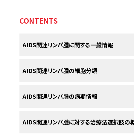
CONTENTS
AIDS関連リンパ腫に関する一般情報
背景および定義
AIDS関連リンパ腫の細胞分類
AIDSは、1981年に初めて記述報告され、最初の
病理学的に、AIDS関連リンパ腫は狭い範囲の組織
腫、および中枢神経系（CNS）リンパ腫が含まれて
AIDS関連リンパ腫の病期情報
B細胞腫である。これらには以下のものがある：
AIDSの危険性のある母集団における非ホジキンリ
示した。
非ホジキンリンパ腫の発生率はAIDS
[
1
]
AIDSではない非ホジキンリンパ腫（NHL）患者
おり、新たに診断されたAIDS症例の2～3％を占め
AIDS関連リンパ腫に対する治療法選択肢の
るが、ほとんどのAIDS関連リンパ腫患者は病態が
（HAART）が1990年代中頃に導入されて以降、