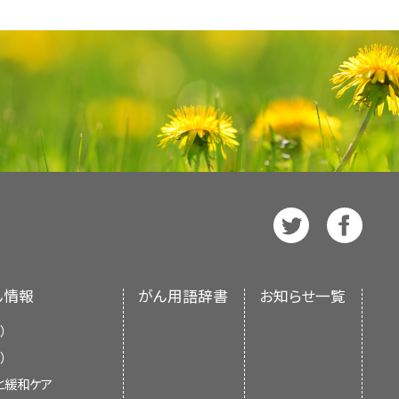
同定されており、EBV感染と関連して
情報を提供する。本要約は、がん患者
を大脳性トキソプラズマ症や進行性多
独自の文献レビューを反映しており、
発が、薬剤投与量を低下させうる1つ
報資源として作成されている。これは
ける手段である。リンパ腫はガドリニ
PDQ要約の更新におけるPDQ編集委
を損ない、日和見感染の可能性が増加
546人の患者を対象にした19件のプ
ンまたは推奨事項を提供しているわ
る。大脳性トキソプラズマ症では、リ
ついては、
本PDQ要約について
およ
より、多剤併用化学療法にリツキシマ
り、また複数の病変がみられる。
ase
を参照のこと。
[
3
]
of the Epstein-Barr virus and the
よびOSが改善することが示されてい
 J Med 350 (13): 1328-37, 2004.
PCNSLとトキソプラズマ症との鑑
数件のプロスペクティブ非ランダム化
画
は陽子の取り込みが増加するが、トキソ
drome-related lymphoma: clinical
れた個別データにより、注入投与の
PUBMED Abstract]
 Clinical features and outcome of
の大脳性トキソプラズマ症は以前の感
像を拡大
クリスチン、注入投与のドキソルビシ
d patients: a single-institution
（NCI）とは独立した
PDQ Adult
ラズマ症の抗体もまた非常に有用であ
 the clinical management of AIDS-
する
PUBMED Abstract]
OP（シクロホスファミド、ドキソルビシ
4, 2001.
[PUBMED Abstract]
され、随時更新される。本要約は独
、病変はおそらくトキソプラズマ症では
好な治療成績をもたらした（OS、ハ
ein-Barr virus-related oral T-cell
国立衛生研究所（NIH）の方針声明を
-associated lymphoma. Blood 119
性腫瘍細胞を有する23％もの患者を
n immunodeficiency virus
[
証拠レベル：3iiiDiv
]注入投
]
[
6
]
[
7
]
め、CSFのEBV DNA評価はリンパ
 1993.
[PUBMED Abstract]
いては見解が一致していない；あるグ
が限局したもの（ホジキ
くの評価にもかかわらず、ほとんどの
ん情報
がん用語辞書
お知らせ一覧
見直し、記事に対して以下を行うべき
た一方
、他のグループでは同時療
[
7
]
診断は生検によって行われる。ときに
あるもの。
）
3週間以内に臨床的およびX線撮影で
）
（シクロホスファミド、ドキソルビシン、
する抗生物質治療に失敗した場合にの
と緩和ケア
キシマブ）-M/IVAC（イホスファミ