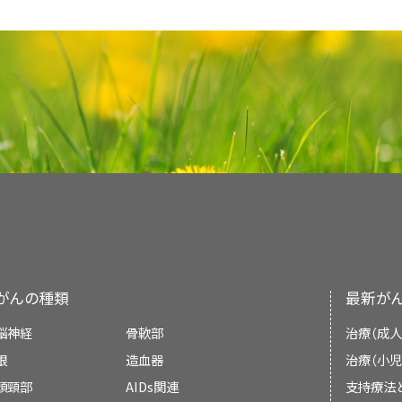
ばEBVも存在する。
HIV関連T細胞リンパ腫も
[
2
]
な、専門家の査読を経た、そして証拠に基づいた
ム造影による磁気共鳴映像法の研究は、リンパ腫
[
9
]
[
10
]
編集に関してはNCIから独立している。本要約は
度を上げられない可能性がある。日和見感染の併
いると考えられる。
[
3
]
を治療する臨床家に情報を与え支援するための情
発性白質脳症と鑑別するより有用な初期診断にお
NCIまたはNIHの方針声明を示すものではない。
のリスクである。さらに、化学療法自体も免疫系
数件のプロスペクティブ非ランダム化試験および1,
参考文献
医療における意思決定のための公式なガイドライ
ウムにより増強される大型の病変を呈する傾向があ
員会の役割および要約の方針に関する詳しい情報に
する。
ロスペクティブ試験から併合された個別データに
けではない。
ング造影が非常に一般的で、病変は小さい傾向があ
び
PDQ® - NCI's Comprehensive Cancer Datab
Thorley-Lawson DA, Gross A: Persistence 
ブを追加することで、完全奏効率、無増悪生存、お
HIV関連リンパ腫は以下のように分類できる：
参考文献
origins of associated lymphomas. N Engl
陽電子放出断層撮影スキャン法の使用により、
[
4
]
[
5
]
る。
[
証拠レベル：3iiiDiv
]さらに他の
[
3
]
[
4
]
[
5
]
[
6
]
[PUBMED Abstract]
別能力の改善が示されている。
PCNSLで
査読者および更新情報
Levine AM: Acquired immunodeficiency syn
[
6
]
[
7
]
試験および同じ1,546人の患者から併合さ
aspects. Semin Oncol 27 (4): 442-53, 2000.
[
Simonelli C, Spina M, Cinelli R, et al.:
プラズマ症病変は代謝が不活性である。ほとんど
EPOCH（注入投与のエトポシド、注入投与のビン
primary effusion lymphoma in HIV-infecte
本要約は編集作業において米国国立がん研究所
染の再活性化の結果として生じるため、トキソプ
Tirelli U, Bernardi D: Impact of HAART on
study. J Clin Oncol 21 (21): 3948-54, 2003.
[
ン、シクロホスファミド、およびプレドニゾン）がCH
related cancers. Eur J Cancer 37 (10): 1320-
侵攻性B細胞リンパ腫（上記を参照のこと）。
Treatment Editorial Board
により定期的に見直
る。免疫グロブリンGの力価が1：4を下回った場合
ン、ビンクリスチン、およびプレドニゾン）よりも良
Thomas JA, Cotter F, Hanby AM, et al.: Epst
自の文献レビューを反映しており、NCIまたは米国
Dunleavy K, Wilson WH: How I treat HIV
ない。腰椎穿刺は有用で、脳脊髄液（CSF）中に悪
lymphoma associated with huma
ザード比、0.33；
P
= 0.03）ことが示されている。
中枢神経系原発リンパ腫（PCNSL）。
[
3
(14): 3245-55, 2012.
[PUBMED Abstract]
示すものではない。
検出する。EBVはすべてのPCNSL患者に存在するた
immunosuppression. Blood 81 (12): 3350-6,
与のEPOCHレジメンとHAARTの同時使用につ
IE
リンパ節転移がなくリンパ節外の1つの部位に病変
腫に特異的な有用な方法である。しかしながら、多
ンリンパ腫ではまれ）。
がんの種類
最新が
原発性滲出液リンパ腫。
委員会のメンバーは毎月、最近発表された記事を
ループでは化学療法完了後のHAARTが提唱され
PCNSL患者は病理診断を必要とする。
[
8
]
[
9
]
[
10
]
II
横隔膜の同側の2つ以上のリンパ節領域に病変が
か決定する：
法が受け入れられた。
[
6
]
脳神経
骨軟部
治療（成人
形質芽球性の多中心性キャッスルマン病。
生検は、大脳性トキソプラズマ症患者において1～
眼
造血器
治療（小児
バーキットリンパ腫の患者については、R-CODOX
も改善をもたらすであろうトキソプラズマ症に対
ホジキンリンパ腫。
頭頸部
AIDs関連
支持療法
ビンクリスチン、メトトレキサート、シタラビンおよびリツ
み行われる。
[
11
]