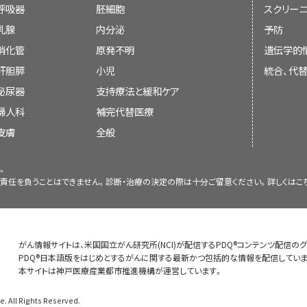
呼吸器
胚細胞
スクリーニ
ド、エトポシド、および大量のシタラビン）またはR-
この患者群では通常放射線療法のみが施行されてきた
会議での議論、
乳腺
内分泌
予防
ポシド、プレドニゾン、ビンクリスチン、および塩酸
存期間中央値はわずか72～119日である。
[
2
]
[
12
]
消化管
ルビシン]）などの用量を修正したレジメンが、HA
原発不明
遺伝学的
本文の引用、または
を有し日和見感染もない若年患者の生存期間はよ
HIV関連ホジキンリンパ腫
な結果を示している。
肝胆膵
小児
統合、代
[
7
]
[
11
]
[
12
]
ウイルス療法（HAART）の時代では、放射線療法
既に引用されている既存の記事との入れ替え
泌尿器
支持療法と緩和ケア
CNS浸潤が後発する危険性がある患者として、骨
れている。
AIDS関連PCNSL患者に対してH
AIDS発症の危険性がある患者に発生するホジキン
[
15
]
婦人科
補完代替医療
EBVが原発腫瘍または脳脊髄液（すなわち、ポリメ
た逸話的報告では、追跡期間中央値27ヵ月で生
施されている
；しかしながら、ホジキンリンパ
[
8
]
[
9
]
皮膚
全般
患者が挙げられる。
示された。
ほとんどの患者が治療に反応し
CNS浸潤の危険の高
ることがはっきりと実証されたわけではないため、
[
16
]
[
13
]
[
14
]
法が検討される。
す。剖検は、これらの患者が腫瘍の進行や日和見
（CDC）定義には含まれておらず、それは侵攻性のN
。
要約の変更は、発表された記事の証拠の強さを委
IIE
リンパ節領域に隣接するリンパ節外進展があり、
ている。これらの患者に対する治療は、亜急性AID
ンフランシスコ公衆衛生局と共同で、HIV感染男性
責任を負うことはできません。診断・治療の決定の際は十分ご留意ください。詳しくは
こ
第一選択化学療法実施後に抵抗性または再燃リンパ
膜の他のリンパ節領域にも病変があるもの。
約にどのように組み入れるべきかを決定するコンセ
よびトキソプラズマ脳症など、その他のAIDS関連
年当たり19.3人がホジキンリンパ腫を、10万人年当
性を示す特に選択された患者が、第二選択の化学
HAART後に自然寛解が報告されている。
発症する過剰リスクを有したとするコホート研究を報
[
17
]
自家末梢血幹細胞移植を受けた。再燃したこれら
染男性同性愛者にホジキンリンパ腫の過剰な発生率
生存者が逸話的に報告されている。
がん情報サイトは、米国国立がん研究所(NCI)が配信するPDQ®コンテンツ配信の
[
15
]
[
16
]
[
17
]
[
1
パ腫をHIV関連悪性腫瘍であることを再検討する
最新の臨床試験
PDQ®日本語版をはじめとするがんに関する最新かつ包括的な情報を配信していま
本サイトは神戸医療産業都市推進機構が運営しています。
る。
Eric J. Seifter, MD（Johns Hopkins Unive
[
10
]
最新の臨床試験
NCIが支援しているがん臨床試験で現在患者登録
HIV関連ホジキンリンパ腫は侵攻性を呈し、しば
. All Rights Reserved.
Minh Tam Truong, MD（Boston Universit