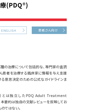
(PDQ®)
患者さん向け
ENGLISH
ンパ腫の治療について包括的な、専門家の査読
がん患者を治療する臨床家に情報を与え支援
ける意思決定のための公式なガイドラインま
したPDQ Adult Treatment
される。本要約は独自の文献レビューを反映してお
ものではない。