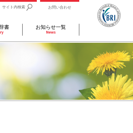
サイト内検索
お問い合わせ
辞書
お知らせ一覧
ry
News
IDs関連
小児
関連リンク
細胞
支持療法と緩和ケア
分泌
補完代替医療
発不明
全般