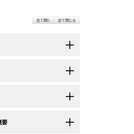
全て開く
全て閉じる
定義では、一部の日和見感染、カポジ肉
型からなり、そのほとんどが侵攻性の
いた。1984年に、ある多施設研究が
ンパ腫（NHL）の臨床スペクトラムを
の流行とほとんど同じ経過で増加して
の治療法を選択する際に病期は重要であ
る。
高活性抗レトロウイルス療法
[
2
]
概要
はるかに進行している。
リンパ腫の発生率は減少し、治療成績が