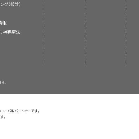
ング（検診）
EPOCH（リツキシマブと併用するエト
。35～40Gyの範囲の線量で、生
ドキソルビシン[塩酸ヒドロキシダウノ
良好なパフォーマンスステータス
[
13
]
ARTを同時または逐次投与して良好
情報
り長期である。
高活性抗レトロ
画
[
14
]
替、補完療法
単独で18ヵ月の生存期間中央値が得ら
像を拡大
、または既存の記事の更新。
髄に浸潤が認められた患者、あるいは
AARTと大量メトトレキサートを使用し
リンパ腫に関して多くのレビューが実
する
ラーゼ連鎖反応により）に同定された
存期間中央値に到達していないことが
腫は、HIVと連動して発生率が増加す
て神経学的症状の部分的な改善を示
い患者に対しては通常髄腔内化学療
まだAIDSの疾病予防管理センター
感染により死亡することを明らかにし
HLの場合も同じである。CDCは、サ
員会のメンバーが評価し、記事を本要
場合によっては同側横隔
S脳症、サイトメガロウイルス脳炎、お
患者は、HIV感染に起因して10万人
ちら。
腫を呈し、HAARTに継続して反応
ンサス過程を経て行われる。
CNS感染症によっても複雑になる。
たり224.9人が非ホジキンリンパ腫を
療法を受け、その後高用量療法および
告している。この報告では、HIV感
の特に選択された患者に関し、長期
が見られたが、CDCがホジキンリン
[
証拠レベル：3iiiDiv
]
グローバルパートナーです。
8
]
前に、さらなる疫学的研究が必要であ
す。
rsity）
中の試験を検索するには、
臨床試験
画
しばリンパ節外や骨髄に浸潤を伴う。
y Medical Center）