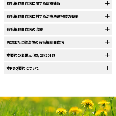
有毛細胞白血病に関する病期情報
予後因子
予後および治療法の両方に有用な、一般に認められている病期分類システ
有毛細胞白血病に対する治療法選択肢の概要
有毛細胞白血病は緩慢な経過を示す低悪性度のB細胞リンパ腫で、通常は
ムはない。
以下の特徴を有する：
有毛細胞白血病に対する初期治療の選択肢は、クラドリビン（2-クロロデオ
有毛細胞白血病の治療
未治療の有毛細胞白血病は、脾腫、さまざまな程度の白血球減少症（ときに
キシアデノシン、2-CdA）またはペントスタチンである。
いずれの薬物
[
1
]
[
2
]
白血球増加症）および/または汎血球減少症および著明な細胞質突起を有す
も奏効率はほぼ同じであるが、第III相試験での比較は未だ行われていな
有毛細胞白血病は高い確率で治療可能な疾患である。容易にコントロール
再燃または難治性の有毛細胞白血病
る異形細胞（すなわち、有毛細胞）による骨髄浸潤を特徴とする。骨髄は通
い。クラドリビンは持続点滴を1回または皮下注射を数回に分けて投与され
できるため、多くの患者が薬剤を順次使用することにより長期にわたる生存
常線維化しており、容易に吸引できない。このため、診断および有毛細胞の
循環血液中で細胞質突起（“毛髪状”の外見）を有するB細胞。
るが、発熱性好中球減少症が高率にみられる。
良好な効果
[
3
]
[
4
]
[
5
]
[
6
]
期間を得ている。治療法は細胞減少症（特に症状のある場合）、脾腫の増
クラドリビンまたはペントスタチンの初回コース後の再燃の有毛細胞白血病
本要約の変更点（03/23/2018）
浸潤度の評価には骨髄生検が必要である。
を得るために、2クール以上の治療を必要とすることはまれである。末梢血
大、疾患が進行している徴候またはこれ以外に通常みられる感染性合併症
患者は、同じ薬物または別のプリンアナログを用いた再治療がしばしば奏効
脾腫。
球数が正常化し、完全寛解または安定した部分寛解が得られれば、その時
の有無に基づいて決定される。患者に症状がなく血球数が許容範囲内に維
クラドリビン（2-クロロデオキシアデノシン、2-CdA）、ペントスタチンないしイ
する。
プリンアナログ療法後またはインターフェ
[
1
]
[
2
]
[
3
]
[
4
]
[
5
]
[
6
]
[
7
]
PDQがん情報要約は定期的に見直され、新情報が利用可能になり次第更
本PDQ要約について
点で治療を中止すべきである。残存病変があれば再燃が予測されるが、生
持されている場合は、治療を実施しないことが合理的である。
ンターフェロンアルファで治療を開始してから、進行性有毛細胞白血病患者
ロン投与後に疾患が多発性に再燃するか、この治療に抵抗性の患者におい
新される。本セクションでは、上記の日付における本要約最新変更点を記
リンパ節腫大はみられない。
存率に影響を及ぼすことはないと思われる。
[
5
]
[
7
]
の5年追跡時の生存率は85％を超えると思われる。
て、リツキシマブは持続的完全寛解を誘導でき、毒性作用はほとんどみられ
[
1
]
述する。
標準治療法の選択肢：
本要約の目的
ない。
[
証拠レベル：3iiiDiv
]リツキシマブとクラドリビンま
[
8
]
[
9
]
[
10
]
[
11
]
汎血球減少症。
プリンアナログを用いた治療実施後に、強化療法または維持療法が、この疾
参考文献
有毛細胞白血病に関する病期情報
たはペントスタチンとの併用または逐次使用は、完全寛解の達成において
クラドリビン（2-クロロデオキシアデノシン、2-CdA）を5～7日間、持
医療専門家向けの本PDQがん情報要約では、有毛細胞白血病の治療につ
患の再燃または進行の予防に果たす役割は評価されておらず、未だ明らか
Grever MR, Abdel-Wahab O, Andritsos LA, et al.: Consensus
効果が認められ、臨床評価段階にある。
単球減少症。
[
6
]
[
12
]
[
13
]
[
14
]
続点滴により静脈内投与するか、連日皮下注射を行うか、または連
本文
に以下の記述が追加された；クラドリビン（2-クロロデオキシアデノシ
いて包括的な、専門家の査読を経た、そして証拠に基づいた情報を提供す
にされていない。ペントスタチンは長期にわたって間欠的に投与されるが、
guidelines for the diagnosis and management of patients with
classic hairy cell leukemia. Blood 129 (5): 553-560, 2017.
[PUBMED
日2時間の点滴を行うことにより、完全奏効率50～80％および全奏
ン、2-CdA）、ペントスタチンないしインターフェロンアルファで治療を開始し
る。本要約は、がん患者を治療する臨床家に情報を与え支援するための情
発熱を伴う合併症の発生率は低い。
大部分の患者はこのようなプリ
[
8
]
[
9
]
臨床評価段階にある抗CD25と抗CD22の両方の遺伝子組換え型免疫毒素
Abstract]
効率85～95％という結果が得られる。
[
証拠レベル：
[
1
]
[
2
]
[
3
]
てから、進行性有毛細胞白血病患者の5年追跡時の生存率は85％を超える
報資源として作成されている。これは医療における意思決定のための公式
ンアナログによる治療後10年間にわたって無病状態を維持しているが、治
を用いれば、疾患がプリンアナログまたはリツキシマブによる再治療に抵抗