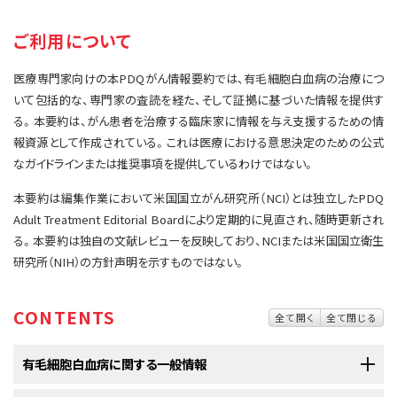
サイト内検索
お問い合わせ
遺伝学的情報
ご利用について
統合、代替、補完療法
医療専門家向けの本PDQがん情報要約では、有毛細胞白血病の治療につ
いて包括的な、専門家の査読を経た、そして証拠に基づいた情報を提供す
る。本要約は、がん患者を治療する臨床家に情報を与え支援するための情
報資源として作成されている。これは医療における意思決定のための公式
なガイドラインまたは推奨事項を提供しているわけではない。
本要約は編集作業において米国国立がん研究所（NCI）とは独立したPDQ
Adult Treatment Editorial Boardにより定期的に見直され、随時更新され
る。本要約は独自の文献レビューを反映しており、NCIまたは米国国立衛生
研究所（NIH）の方針声明を示すものではない。
CONTENTS
全て開く
全て閉じる
有毛細胞白血病に関する一般情報