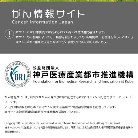
3iiiDiv
]米国国立がん研究所のCグループ機構により治療された患
と思われる（引用、参考文献1としてGrever et al.）。
なガイドラインまたは推奨事項を提供しているわけではない。
癒を評価するのに十分な期間監視された患者はいない。
両ヌクレ
[
10
]
[
11
]
性の患者に完全寛解をもたらしうる。
インターフェロンアル
[
15
]
[
16
]
[
17
]
者979人の奏効率は、これより低かった（すなわち、完全寛解率50％、
オシドアナログは、CD4の数を大幅に抑制（これは1年間持続しうる）し、二次
診断
ファと脾摘は他の選択肢を使い尽くした場合に検討できる治療法の選択肢
再燃または難治性の有毛細胞白血病
部分寛解率37％）。このような短期間の治療により得られた効果は
悪性のリスクの潜在的増加が報告されている。
査読者および更新情報
[
5
]
[
12
]
である。
[
12
]
[
13
]
長期間持続し、再発例もクラドリビンを用いて再治療すれば奏効す
細胞にはB細胞抗原CD19、CD20、およびCD22に加えて、CD11c、CD25、お
本文
で以下の記述が改訂された；リツキシマブとクラドリビンまたはペント
Surveillance, Epidemiology, and End Results（SEER）データベースから
ることが多い。
本要約は編集作業において米国国立がん研究所（NCI）とは独立した
[
4
]
[
5
]
[
6
]
PDQ
BRAF
-V600E変異はほぼ100％の古典的有毛細胞白血病患者に生じてお
本サイトには日本国内では認められていない医療情報も含まれます。
よびCD103の同時発現がみられる。
BRAF
-V600E変異は有毛細胞白血病を
スタチンとの併用または逐次使用は完全寛解の達成において効果が認めら
本サイトのご利用によって万一損害を被られましても、当機関は一切責任を負うことはでき
の有毛細胞白血病生存者3,104人を対象にした研究により、特にホジキンお
Adult Treatment Editorial Board
により定期的に見直され、随時更新され
り、他のB細胞リンパ腫および白血病（有毛細胞白血病の多様体を含む）に
特徴付ける遺伝子病変で、診断に用いることができる。
治療法は、症
[
1
]
[
2
]
れ、臨床評価段階にある。また、参考文献14として Chihara et al.を追加。
ません。診断・治療の決定の際は十分ご留意ください。詳しくは
こちら。
40歳以下の患者83人を対象にした1件のレトロスペクティブ・レ
よび非ホジキンリンパ腫に対する二次がんのリスク増加（標準化発生比、
る。本要約は独自の文献レビューを反映しており、NCIまたは米国国立衛生
はほとんどみられない。
米国およびイタリアにおける2件の第II相多施
[
18
]
状のある細胞減少症、巨脾またはその他の合併症の有無に基づいて決定す
ビューにより、全奏効者に対する初回再燃までの期間中央値は54ヵ
1.24；95％信頼区間、1.11-1.37）が示された。
二次がんのリスク増加
[
13
]
参考文献20
研究所（NIH）の方針声明を示すものではない。
として Dietrich et al.を追加。
設研究では、BRAF阻害剤、vemurafenibの4ヵ月間の経口投与が評価され
る。全患者の約10％が全く治療を必要としないと思われる。
月で、全生存期間中央値は診断から21年であったことが報告され
は、プリンヌクレオチドの導入前の20年間でもみられていた。
有毛細胞
[
13
]
た。追跡期間中央値で23ヵ月後、患者50人の全奏効率は98％、完全奏効率
た。
この薬物は発熱および免疫抑制を引き起こすことがある；治
本要約は
委員会のメンバーは毎月、最近発表された記事を見直し、記事に対して以下
PDQ Adult Treatment Editorial Board
[
7
]
が作成と内容の更新を
参考文献
白血病患者でのクラドリビンの使用には、二次性悪性腫瘍のリスク増大の
は38％、2件の研究の無治療生存期間の中央値は25ヵ月と18ヵ月であっ
療した患者の33％に感染が実証された。クラドリビンにより発熱性
行っており、編集に関してはNCIから独立している。本要約は独自の文献レ
を行うべきか決定する：
可能性がある（いくつかの研究で認められた6年後の観察値/予想値の比率
た。
[
証拠レベル：3iiiDiv
]
Tiacci E, Schiavoni G, Forconi F, et al.: Simple genetic diagnosis of
[
19
]
[
20
]
好中球減少症を発症した患者のレトロスペクティブ研究では、フィル
ビューを反映しており、NCIまたはNIHの方針声明を示すものではない。
hairy cell leukemia by sensitive detection of the BRAF-V600E
は約1.8であった）。
ペントスタチンを用いたいくつかの研究では、二
[
5
]
[
12
]
mutation. Blood 119 (1): 192-5, 2012.
[PUBMED Abstract]
グラスチム（G-CSF）を投与しても、発熱した患者の割合、発熱日数お
PDQ要約の更新におけるPDQ編集委員会の役割および要約の方針に関す
一部の症例には、積極的な大量化学療法が有効であるが、この治療による
次性悪性腫瘍のリスク増大の報告はなかった。
重度の血小板
[
8
]
[
10
]
[
14
]
Naik RR, Saven A: My treatment approach to hairy cell leukemia.
よび抗生物質投与の頻度に減少はみられなかった。
（発熱に関
る詳しい情報については、
本PDQ要約について
および
PDQ® - NCI's
[
8
]
合併症発生率および死亡率は高い。このため、他の効果のある治療法を使
減少症などを合併する少数の患者については、脾摘を考慮してもよい。
がん情報サイトは、米国国立がん研究所(NCI)が配信するPDQ®コンテンツ配信のグローバルパート
Mayo Clin Proc 87 (1): 67-76, 2012.
[PUBMED Abstract]
ナーです。
する詳しい情報については、
ほてりおよび寝汗
に関するPDQ要約を
Comprehensive Cancer Database
を参照のこと。
い尽した場合を除いて、この治療法は考慮すべきではない。
脾摘後、50％の患者が追加治療を必要とせず、長期生存者が多くみら
[
15
]
PDQ®日本語版をはじめとするがんに関する最新かつ包括的な情報を配信しています。
会議での議論、
参照のこと。）この薬物により二次性腫瘍発症のリスクが高まる可
れる。特に感染症を併発した場合には、インターフェロンアルファによる治
本サイトは神戸医療産業都市推進機構が運営しています。
能性については、未だ見解の一致をみていない。
最新の臨床試験
療がもう1つの治療選択肢となる。
[
9
]
[
16
]
本文の引用、または
Copypright© Foundation for Biomedical Research and Innovation at Kobe. All Rights Reserved.
当ホームページに記載されている内容の無断転載を禁じます。FBRIのロゴは公益財団法人神戸医療産業都市推進機構の
ペントスタチンを3～6ヵ月にわたり隔週で静脈内投与することによ
有毛細胞白血病の多様体は、特徴的な表現型をもち、一般的に白血球減少
NCIが支援しているがん臨床試験で現在患者登録中の試験を検索するに
登録商標です。
既に引用されている既存の記事との入れ替え、または既存の
り、完全奏効率50～76％および全奏効率80～87％という結果が得