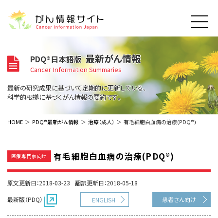
このサイトについて
最新がん情報
PDQ®日本語版
About Cancer Information Japan
Cancer Information Summaries
ご利用規約
がんの種類
最新の研究成果に基づいて定期的に更新している、
Cancer Types
プライバシーポリシー
科学的根拠に基づくがん情報の要約です。
お問い合わせ
脳神経
泌尿器
内分泌
最新がん情報
HOME
PDQ®最新がん情報
治療（成人）
有毛細胞白血病の治療(PDQ®)
Summaries
寄附・協賛のお願い
眼
婦人科
原発不明
寄附・協賛一覧
頭頸部
皮膚
治療（成人）
がん用語辞書
小児
有毛細胞白血病の治療(PDQ®)
医療専門家向け
沿革
Dictionary
呼吸器
骨軟部
治療（小児）
支持療法と緩和ケア
関連リンク
支持療法と緩和ケア
乳腺
造血器
原文更新日：2018-03-23
翻訳更新日：2018-05-18
お知らせ一覧
補完代替医療
News
スクリーニング（検診）
消化管
AIDs関連
最新版（PDQ）
患者さん向け
ENGLISH
予防
肝胆膵
胚細胞
全般