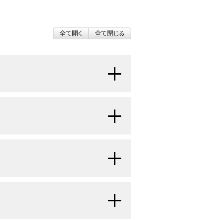
全て開く
全て閉じる
る細胞であるメラノサイトに発生する
生するが、粘膜表面のほか、ブドウ膜
ともある。ブドウ膜黒色腫は、発生
色腫とは明らかに異なる。（詳しい情
用語は、歴史的経緯に的を絞った記
るPDQ要約を参照のこと。）
予後的意義または治療的意義はない。
移が認められるかどうかに基づいて
場合は、局所浸潤の厚さと深さが増す
症例数および死亡数：
[
1
]
くなり、予後も不良になる。黒色腫は