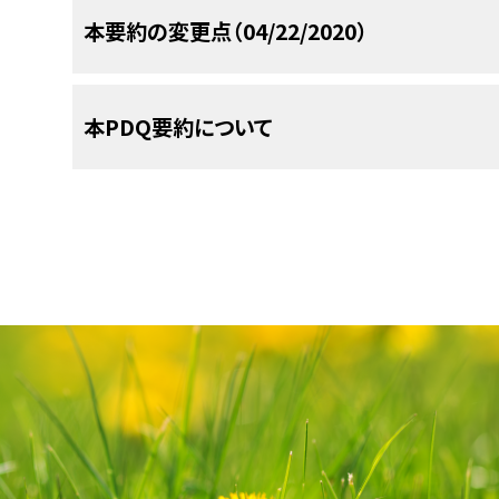
切除
NCIが支援しているがん臨床試験で現在患者登録
切除不能なIII期、IV期、再発黒色腫に対
本要約の変更点（04/22/2020）
危険因子
レベルI
表皮に限局する病変（
上皮内
黒色腫
切除
と、場合により
リンパ節の管理
。
黒色腫の部位にもよるが、現在では大部分の患者
切除
アドバンスト・サーチ
を使用のこと（なお、この
厚さ2～4mmの黒色腫には、2～3cmまたはそれ
レベルII
真皮乳頭層に浸潤しているが、乳頭
補助療法
。
することが可能である。
切除不能なIII期、IV期、再発黒色腫に対する治
い。）。このサーチでは、試験の場所、治療の種類
い。
黒色腫の危険因子には、内因性の因子（遺伝子お
免疫療法
。
ゲノム分類
PDQがん情報要約は定期的に見直され、新情報
外科的切除は、現在でも黒色腫治療の第一療法で
厚さが4mmを超える黒色腫の患者については治
る：
みが可能である。臨床試験に関する
一般情報
も入
たは曝露）の両方がある：
レベルIII
浸潤が真皮乳頭層全体に拡大してい
証拠（切除）：
本PDQ要約について
セクションでは、上記の日付における本要約最新変
い。
位以外に拡大していなければ治癒の可能性が高い
しない；しかしながら、大半のガイドラインでは、解
病変内局注療法
。
レベルIV
真皮網状層に浸潤しているが、皮下
顕微鏡的病期に応じて病巣辺縁に一定の幅をとり、
除縁をとることが推奨されている。
1件のランダム化臨床試験では、厚さ2mm
皮膚黒色腫
本要約には編集上の変更が加えられた。
talimogene laherparepvec（T-VEC）
レベルV
真皮網状層を貫通して皮下組織に浸
を狭くとる場合（1cm）と広くとる場合（3c
黒色腫の部位にもよるが、大部分の患者に外来治
本要約の目的
免疫療法
。
Cancer Genome Atlas（TCGA）Networ
チェックポイント阻害剤
。
本要約は
PDQ Adult Treatment Editorial Boar
拠レベル：1iiA
]
リンパ節の管理
日光曝露。
である。
チェックポイント阻害剤
。
腫について統合的なマルチプラットフォーム・キャ
編集に関してはNCIから独立している。本要約は
AJCC病期分類とTNMの定義
医療専門家向けの本PDQがん情報要約では、黒
DNA、RNA、および蛋白レベルで6種類の分子解
NCIまたはNIHの方針声明を示すものではない。
証拠（切除）：
色素特性。
センチネルリンパ節生検（SLNB）
家の査読を経た、そして証拠に基づいた情報を提
示す4つの主要なゲノムサブタイプが同定された：
米国がん合同委員会（AJCC）は黒色腫を定義するた
員会の役割および要約の方針に関する詳しい情報に
る臨床家に情報を与え支援するための情報資源と
Intergroup Melanoma Surgical Tr
類による病期判定を指定している。
多発性母斑。
び
PDQ® - NCI's Comprehensive Cancer Datab
[
1
]
1～4mmを超える原発腫瘍を有する患者の所属
シグナル伝達阻害剤の併用
。
転移病巣の発生、無病生存（DFS）、全生
ける意思決定のための公式なガイドラインまたは
患者において、切除縁を2cmとる場合と4c
抗-programmed cell death-
価するために、リンパ節マッピングおよびSLNBを
れら2群間に差は観察されなかった。
い。
この病期分類システムを用いて病期判定されるが
黒色腫の家族歴および個人歴。
ligand 1（PD-L1）
。
清による病的状態を免れることができる患者、お
病期分類システムを用いて病期判定されないがん
る可能性がある。
BRAF
変異型。
[
1
]
[
2
]
[
3
]
[
4
]
[
5
]
[
6
]
免疫抑制。
頭頸部に発生する粘膜の黒色腫、尿道、膣、直腸、
査読者および更新情報
細胞がん、および扁平上皮がんが含まれる。
ダブラフェニブ + トラメチニブ
。
ペムブロリズマブ
。
[
1
]