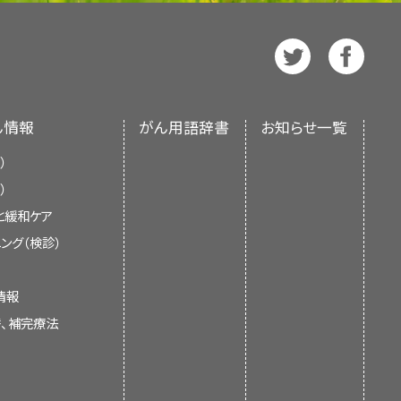
黒色腫の広範囲切除前にリンパ節マッ
が、局所再発率と生存率のどちら
（NCI）とは独立した
PDQ Adult
mとる場合とより広く（4cmまたは
。
）
され、随時更新される。本要約は独
証拠レベル：1iiA
]
、偽陰性率は0～2％である。
国立衛生研究所（NIH）の方針声明を
[
1
]
[
6
]
下の2点に関連していた：
二次治療で完全所属リンパ節郭清を
A-4）
。
んの予防
および
皮膚がんの遺伝学
に
ん情報
がん用語辞書
お知らせ一覧
いる所属リンパ節の
M分類
見直し、記事に対して以下を行うべき
（46％から11％に減少；
P
<
mの切除縁で広範囲局所切除を施行す
、衛星転移、および/または
（解剖学
ついても両群間に統計的有意差は
）
を閉じるために植皮が必要になる場
osatellite
的部
で10年以上の追跡調査がなされ
）
デザインを示唆するほか、標的療法に
s]の存在）
位/LDH
顕微鏡的または肉眼的に陽性である
と緩和ケア
情報については
表1
を参照のこと。
値）
存率に影響を及ぼすかどうかを判定する
ング（検診）
認めない。
M0 = 遠隔
II
の黒色腫についてのみ効力を実証し
（NCT00297895）への参加を検討
転移を認
AF + MEK阻害剤による併用療法
、SLNBは原発黒色腫を広範囲切除
めない。
情報
いる；しかしながら、実質的にすべて
rialでは、切除縁の4cmから2cmへの縮小が
臨床的；LDH = 乳酸脱水素酵素；No. =
替、補完療法
ion）
。
（詳しい情報については、本要約の個
iA
]
リンパ節における潜在転移の有無を評
、または既存の記事の更新。
超える黒色腫の患者が切除縁を1cm
int inhibition）
。
ge SB, Greene FL, et al., eds.:
臨床試験は依然として、
BRAF
変異型
考慮でき、これにより、所属リンパ節郭
割り付けられた。
NY: Springer, 2017, pp.563–85.
[
2
]
な選択肢となっている。
よび補助療法が有益な患者を同定でき