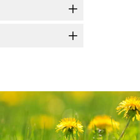
中の試験を検索するには、
臨床試験
する治療法の選択肢
）；浸潤性病変ではない。
に外来治療のみでこの切除術を施行
サイトは日本語検索に対応していな
以下の切除縁が必要である。
層と網状層の境界面には達していな
療法の選択肢としては以下のものがあ
、薬物名やその他の基準による絞り込
よび表現型）と外因性の因子（環境ま
が利用可能になり次第更新される。本
ある。皮膚黒色腫は、腫瘍が原発部
療の指針となるデータがほとんど存在
手することができる。
るが、真皮網状層には浸潤していな
更点を記述する。
。局所黒色腫の治療では、原発巣の
剖学的に可能な場合は常に3cmの切
組織には浸潤していない。
外科的切除を行う。
以下の黒色腫の患者において、切除縁
。
潤している。
m以上）との比較が行われた。
[
証
[
1
]
[
2
]
療のみで切除を施行することが可能
kにより、331人の患者からの333の皮膚黒色
d
が作成と内容の更新を行っており、
ラクタリゼーションが実施された。
独自の文献レビューを反映しており、
[
1
]
色腫の治療について、包括的な、専門
析が用いられ、研究者らにより、以下に
PDQ要約の更新におけるPDQ編集委
供する。本要約は、がん患者を治療す
めにTNM（腫瘍、リンパ節、転移）分
ついては、
本PDQ要約について
およ
して作成されている。これは医療にお
ial Task 2bでは、厚さ1～4mmの黒色腫の
ase
を参照のこと。
リンパ節における潜在転移の有無を評
存（OS）のいずれにおいても、こ
推奨事項を提供しているわけではな
mとる場合の比較が行われた。
[
1
]
1（PD-1）およびprogrammed death-
考慮でき、これにより、所属リンパ節郭
んには、皮膚黒色腫が含まれる。この
よび補助療法が有益な患者を同定でき
には、結膜黒色腫、ブドウ膜黒色腫、
および肛門の粘膜の黒色腫、メルケル