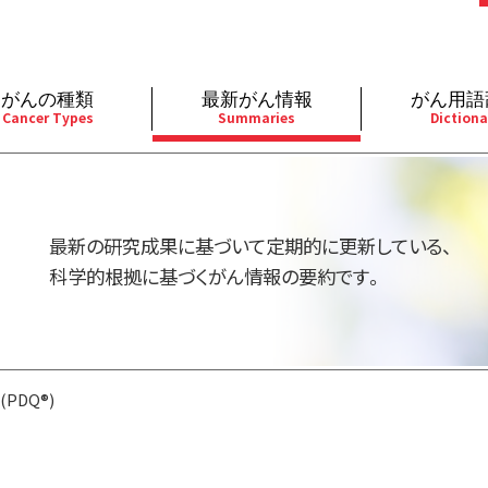
がんの種類
最新がん情報
がん用語
Cancer Types
Summaries
Dictiona
経
成人）
乳腺
婦人科
予防
A
用規約
寄附・協賛のお願い
小児）
消化管
皮膚
遺伝学的情報
胚
最新の研究成果に基づいて定期的に更新している、
バシーポリシー
寄附・協賛一覧
部
法と緩和ケア
肝胆膵
骨軟部
統合、代替、補完療法
内
科学的根拠に基づくがん情報の要約です。
い合わせ
沿革
器
ーニング（検診）
泌尿器
造血器
原
PDQ®)