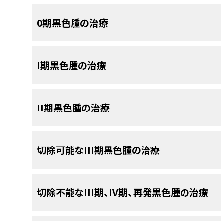
局所進行（リンパ行性に）および/または血流経路
表在拡大型。
0期黒色腫の治療
表13．黒色腫の標準治療法の選択肢
の臓器にも転移するが、肺および肝がよくみられる
結節型。
悪性黒色腫の顕微鏡的病期分類は、病変の垂直方
新規症例数：100,350。
0期黒色腫
査した所見（ブレスロー分類）および/または局所浸
悪性黒子型。
0期黒色腫に対する標準治療法の選択肢
I期黒色腫の治療
I期黒色腫
に基づいて決定する。ブレスローの侵襲の厚さはより
死亡数：6,850。
末端黒子型（手掌/足底および爪下）。
0期黒色腫に対する標準治療法の選択肢としては以
II期黒色腫
る病変では悪性黒色腫の進展をより正確に予測でき
切除可能なIII期黒色腫
I期黒色腫に対する標準治療法の選択肢
II期黒色腫の治療
その他のまれな型：
切除
。
原発腫瘍の正確な顕微鏡的病期分類を行うために
切除不能のIII期、IV期、再発黒色腫
注意深く組織学的に評価してもらう必要がある。
I期黒色腫に対する標準治療法の選択肢としては以
皮膚がんは米国で最も多く診断される悪性腫瘍であり、
切除
粘膜黒子型（口腔および外陰部）。
II期黒色腫に対する標準治療法の選択肢
切除可能なIII期黒色腫の治療
がんが診断されている。
浸潤性黒色腫が皮膚が
切除
と、場合により
リンパ節の管理
[
1
]
。
クラーク分類（浸潤のレベル）
0期の黒色腫患者では、病巣辺縁に顕微鏡的に病
死亡数は最も多い。
発生率は過去30年間増
[
1
]
[
2
]
線維形成型。
II期黒色腫に対する標準治療法の選択肢としては以
る。
クが最も高い；しかしながら、黒色腫は25～29歳
切除
a
表2．クラーク分類（浸潤のレベル）
異常な分子生物学的経路に関する理解の進歩により
切除可能なIII期黒色腫に対する標準治療
疣贅型。
あり、15～29歳間で2番目に多いがんである。
切除不能なIII期、IV期、再発黒色腫の治療
[
3
]
切除
と、場合により
リンパ節の管理
。
べての病期の黒色腫患者にとって臨床試験は重要な選
浸潤のレベ
説
であり、年間の診断数は約2,000例である。
厚さ2mm以下の病変は1cmの切除縁をとる根治
最新の臨床試験
治療法の選択肢が利用可能である。現在実施中の臨床
ト
から入手することができる。
切除可能な
III期黒色腫に対する標準治療法の選
ル
す証拠がある。