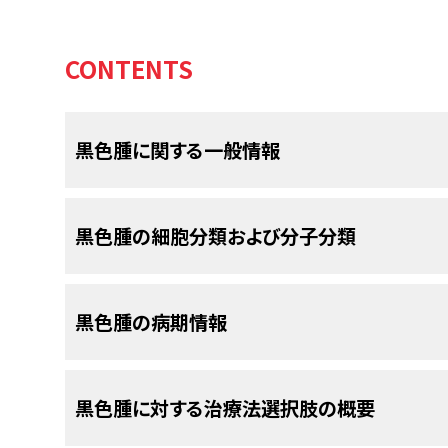
CONTENTS
黒色腫に関する一般情報
黒色腫とは、メラニン色素を産生し神経堤に由来す
黒色腫の細胞分類および分子分類
悪性腫瘍のことである。黒色腫の大半は皮膚に発
などの神経堤細胞が遊走する部位に発生をみるこ
率、予後因子、分子的特徴、治療法の点で、皮膚黒
悪性黒色腫の臨床病理学的な細胞分類を記述する
黒色腫の病期情報
報については、
眼内[ブドウ膜]黒色腫の治療
に関す
述と考えるべきである。これらの用語に独立した
細胞分類には以下のものがある：
発生率および死亡率
臨床病期分類は、所属リンパ節転移または遠隔転
黒色腫に対する治療法選択肢の概要
いる。臨床的に原発部位に限局している黒色腫の
米国において、2020年に推定される黒色腫の新規
ほど、リンパ節転移または全身転移の可能性が高