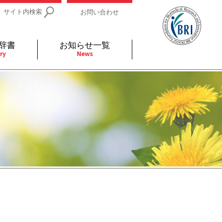
サイト内検索
お問い合わせ
辞書
お知らせ一覧
ry
News
IDs関連
小児
関連リンク
細胞
支持療法と緩和ケア
分泌
補完代替医療
発不明
全般