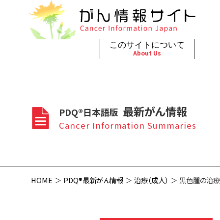
このサイトについて
About Us
脳神
治療（
ご利
このサイトについて
がんの種類
最新がん情報
眼
治療（
最新がん情報
PDQ®日本語版
プライ
About Cancer Information Japan
Cancer Types
Summaries
頭頸
支持療
Cancer Information Summaries
お問
呼吸
スクリ
HOME
PDQ®最新がん情報
治療（成人）
黒色腫の治療(