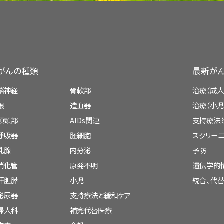
センチネルリンパ節を正確に同定するには、原発
RAS
変異型。
中央値で10年以上の追跡が行われた
環境曝露。
本要約は編集作業において米国国立がん研究所
別の2件のランダム化試験では、切除縁を2c
ピングとSLNの切除を施行すべきである。
にも2群間で有意差は認められなかった
AJCC予後的病期グループ-臨床病期（cTNM
ニボルマブ
。
Treatment Editorial Board
により定期的に見直
NF1
5cm）とる場合との比較が行われた。
変異型。
[
[
3
]
[
4
]
数件の研究でSLNBの診断精度が実証されており
自の文献レビューを反映しており、NCIまたは米国
切除縁の4cmから2cmへの縮小は、以
a
転移性黒色腫が認められれば、
表3．cTNM分類における0期の定義
示すものではない。
トリプル野生型。
[
7
]
[
8
]
[
9
]
[
10
]
[
11
]
切除
抗細胞傷害性Tリンパ球抗原-4（CTL
施行する。
（危険因子に関する詳しい情報については、
皮膚が
がんの種類
最新が
病
TNM
T分類
N分類（腫瘍が転移して
委員会のメンバーは毎月、最近発表された記事を
植皮の必要性の統計的に有意な減少
原発腫瘍に対し、腫瘍の厚さと位置により1～3c
関するPDQ要約を参照のこと。）
期
（厚さ/
数/in-transit転移
か決定する：
局所再発、遠隔転移、OSのいずれに
脳神経
骨軟部
治療（成人
0.001）。
イピリムマブ
。
完全リンパ節郭清（CLND）
る。
切除の結果生じる欠損
[
1
]
[
2
]
[
3
]
[
4
]
[
5
]
[
6
]
[
7
]
潰瘍
微小衛星転移[micr
認められなかった；両試験とも、中央値
眼
造血器
治療（小児
合がある。
解剖学
ゲノムサブタイプは、薬物の標的および臨床試験
の状
metastasi
た。
入院期間の短縮。
局所コントロールに関してセンチネルリンパ節が
頭頸部
AIDs関連
支持療法
対する臨床上の意思決定の指針となりうる。詳しい
態）
患者には、CLNDを考慮できるほか、CLNDが生
呼吸器
胚細胞
スクリーニ
リンパ節の管理
0
Tis、
Tis =
上
N0 = 所属リンパ節に転移を
現在のところ、標的療法は
Multicenter Selective Lymphadenectomy Trial 
会議での議論、
BRAF
変異型サブタイプ
乳腺
内分泌
予防
N0、
皮内
黒
b
ており、米国食品医薬品局の承認を受けている。BR
してもよい。正確なリンパ節マッピングを行うために
M0
色腫。
消化管
原発不明
遺伝学的
センチネルリンパ節生検（SLNB）
本文の引用、または
高用量インターロイキン-2（IL-2）
。
は、単一阻害剤単独よりも治療成績の改善を示して
する前に実施すべきである。
Intergroup Melanoma Surgical T
T = 原発腫瘍；N = 所属リンパ節；M = 遠隔転移；c = 
肝胆膵
小児
統合、代
二重免疫調節（Dual immunomodulat
数。
の患者が治療に対する抵抗性を獲得し再燃する。
以下の2点に関連していた：
[
証拠レベル：1i
[
5
]
1～4mmを超える原発腫瘍を有する患者の所属
既に引用されている既存の記事との入れ替え
英国で実施された研究では、厚さが2mmを
泌尿器
支持療法と緩和ケア
a
二重のチェックポイント阻害（Dual checkpo
出典：AJCC：Melanoma of the skin.In: Amin MB, Ed
別の
治療法セクション
を参照のこと。）したがって、
補助療法
価するために、リンパ節マッピングおよびSLNBを
とる群と3cmとる群のいずれかにランダムに
AJCC Cancer Staging Manual
.8th ed. New York, 
婦人科
補完代替医療
や他のゲノムサブタイプの黒色腫患者に対して重要
b
清による病的状態を免れることができる患者、お
厚さおよび潰瘍の状態は該当せず。