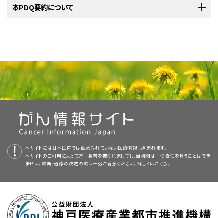
委員会（AJCC）病期分類とTNMの定義
のセクションを参照）である。
肛
治療後2年間は直腸診を3ヵ月ごとに実施し、括約筋温存療法終了後に適応
[
2
]
症状緩和目的の化学療法（場合により放射線療法の併用）。
が施行される状況下では特にその傾向が顕著である。治療前のCD4数が
方の治療（放射線照射後の外科的切除、またはその逆）を実施することで制
PDQがん情報要約は定期的に見直され、新情報が利用可能になり次第更
本PDQ要約について
Palefsky JM, Holly EA, Gonzales J, et al.: Detection of human
0
Tis、
is = 高悪性度扁平上皮内病変（以前は次のように呼ばれていた：
上
門のリンパ流は鼠径部の静脈に向かう。肛門がんの患者に対する初期評価
チェックポイント阻害薬
とされた場合には、内視鏡検査と生検を実施する継続的なサーベイランス
papillomavirus DNA in anal intraepithelial neoplasia and anal
200cells/μL未満の患者では、急性または遅延性の毒性作用を強く認めるこ
N0、
皮内
がん、ボーエン病、肛門上皮内腫瘍II～III、高悪性度肛門上皮内
御しうる。
初回非観血的療法後に残存腫瘍が認められた場合には、フル
[
1
]
新される。本セクションでは、上記の日付における本要約最新変更点を記
最新の臨床試験
cancer. Cancer Res 51 (3): 1014-9, 1991.
[PUBMED Abstract]
では、鼠径部の入念な臨床検査と触知可能なリンパ節の生検を行う。
M0
腫瘍）。
により再発を監視することが重要である。
とがある。
したがって、AIDS関連の合併症の既往がある患者では、
[
3
]
[
4
]
オロウラシルおよびシスプラチン + 追加照射による救済化学放射線療法を
述する。
Pirog EC, Quint KD, Yantiss RK: P16/CDKN2A and Ki-67 enhance the
N0 = 所属リンパ節に転移を認めない。
本要約の目的
進行がんの患者に対する最適なアプローチは現在、臨床評価段階にある。
標準レジメンを耐容できない場合があり、用量調節やMMCの省略が必要と
NCIが支援しているがん臨床試験で現在患者登録中の試験を検索するに
実施することにより、永久人工肛門造設術を回避できることがある。
局
[
2
]
detection of anal intraepithelial neoplasia and condyloma and
肛門がんは通常根治可能である。診察時にほとんどの患者はT1またはT2
標準治療法の選択肢：
M0 = 遠隔転移を認めない。
肛門がんに関する一般情報
correlate with human papillomavirus detection by polymerase chain
現在実施中の臨床試験に関する情報は、
NCIウェブサイト
から入手すること
なることがある。
は、
臨床試験アドバンスト・サーチ
を使用のこと（なお、このサイトは日本語検
所制御の改善を図るべく、放射線療法と化学療法および放射線増感剤を用
疾患（5cm以上）であり、リンパ節転移陽性の患者は全体の20％未満であ
reaction. Am J Surg Pathol 34 (10): 1449-55, 2010.
[PUBMED
医療専門家向けの本PDQがん情報要約では、肛門がんの治療について、包
シスプラチン + フルオロウラシル静注（5-FU）。
[
1
]
T = 原発腫瘍；N = 所属リンパ節；M = 遠隔転移。
ができる。
括約筋への浸潤を認めない肛門周囲皮膚または肛門境界端の小さ
索に対応していない。）。このサーチでは、試験の場所、治療の種類、薬物名
Abstract]
いる臨床試験が実施されている。
る。早期患者の5年生存率は85％を超える。
リンパ節転移陽性の患
[
3
]
[
4
]
a
新規症例数および死亡数の推定値に関する
統計
が2020年度用に更新され
括的な、専門家の査読を経た、そして証拠に基づいた情報を提供する。本要
AJCCから許諾を得て転載：Anus.In: Amin MB, Edge SB, Greene FL, et al.,
い腫瘍には、局所切除で十分であろう。
[
1
]
やその他の基準による絞り込みが可能である。臨床試験に関する
一般情報
最新の臨床試験
者であっても、隣接する臓器への浸潤や遠隔転移がない場合、5年生存率は
eds.:
AJCC Cancer Staging Manual
.8th ed. New York, NY: Springer, 2017,
カルボプラチン + 週1回のパクリタキセル。
た（引用、参考文献1としてAmerican Cancer Society）。
[
2
]
約は、がん患者を治療する臨床家に情報を与え支援するための情報資源と
IV期病変の予備研究では、別の化学療法レジメン（
InterACCT
pp 275-84.
それ以外のすべてのI期、II期、III期肛門がんに対する標準治療は、
も入手することができる。
50％を超える。
[
5
]
して作成されている。これは医療における意思決定のための公式なガイド
[NCT02560298]試験でのカルボプラチンとパクリタキセルなど）または免疫
NCIが支援しているがん臨床試験で現在患者登録中の試験を検索するに
化学放射線療法
（化学療法を伴う外照射療法[EBRT]）である。
本要約は
PDQ Adult Treatment Editorial Board
が作成と内容の更新を
ドセタキセル + シスプラチン + 5-FU。
[
3
]
ラインまたは推奨事項を提供しているわけではない。
チェックポイント阻害薬（
NCI9673
[NCT02314169]および
KEYNOTE-028
は、
臨床試験アドバンスト・サーチ
を使用のこと（なお、このサイトは日本語検
a
行っており、編集に関してはNCIから独立している。本要約は独自の文献レ
表2．TNM分類におけるI期の定義
危険因子
[NCT02054806]）が、この状況において有益性をもつ可能性が示唆されてい
索に対応していない。）。このサーチでは、試験の場所、治療の種類、薬物名
ビューを反映しており、NCIまたはNIHの方針声明を示すものではない。
ニボルマブ。
[
4
]
査読者および更新情報
病期
TNM
記述
る。
やその他の基準による絞り込みが可能である。臨床試験に関する
一般情報
PDQ要約の更新におけるPDQ編集委員会の役割および要約の方針に関す
全体的にみて、ヒトパピローマウイルス（HPV）感染の発生率上昇により、肛
I
T1、N0、M0
T1 = 2cm以下の腫瘍。
も入手することができる。
ペムブロリズマブ。
[
5
]
る詳しい情報については、
本PDQ要約について
および
PDQ® - NCI's
門がんのリスクは高くなっている。
肛門がんの95％はHPV関連であ
[
6
]
[
7
]
本要約は編集作業において米国国立がん研究所（NCI）とは独立した
PDQ
本サイトには日本国内では認められていない医療情報も含まれます。
フルオロウラシル（5-FU）+ MMC + 放射線療法。
[
2
]
最新の臨床試験
N0 = 所属リンパ節に転移を認めない。
Comprehensive Cancer Database
本サイトのご利用によって万一損害を被られましても、当機関は一切責任を負うことはでき
を参照のこと。
り、とりわけ16型と18型のリスクが高い。HPVの関与はP16+染色と病理学
Adult Treatment Editorial Board
により定期的に見直され、随時更新され
参考文献
ません。診断・治療の決定の際は十分ご留意ください。詳しくは
こちら。
[
3
]
M0 = 遠隔転移を認めない。
的に相関する可能性がある。
HIVに感染している患者はHPVとの同時
[
8
]
る。本要約は独自の文献レビューを反映しており、NCIまたは米国国立衛生
NCIが支援しているがん臨床試験で現在患者登録中の試験を検索するに
Holland JM, Swift PS: Tolerance of patients with human
T = 原発腫瘍；N = 所属リンパ節；M = 遠隔転移。
感染を起こすリスクが高く、そのために肛門がんのリスクも高くなる。
研究所（NIH）の方針声明を示すものではない。
immunodeficiency virus and anal carcinoma to treatment with
は、
a
臨床試験アドバンスト・サーチ
カペシタビン + MMC + 放射線療法。
を使用のこと（なお、このサイトは日本語検
[
4
]
[
5
]
AJCCから許諾を得て転載：Anus.In: Amin MB, Edge SB, Greene FL, et al.,
combined chemotherapy and radiation therapy. Radiology 193 (1):
eds.:
AJCC Cancer Staging Manual
.8th ed. New York, NY: Springer, 2017,
索に対応していない。）。このサーチでは、試験の場所、治療の種類、薬物名
251-4, 1994.
[PUBMED Abstract]
チェックポイント阻害薬。
データからは、アナルセックスの受け入れ側になっていたり生涯の性生活の
委員会のメンバーは毎月、最近発表された記事を見直し、記事に対して以下
pp 275-84.
5-FU + シスプラチン + 放射線療法。
[
6
]
[
7
]
やその他の基準による絞り込みが可能である。臨床試験に関する
一般情報
Peddada AV, Smith DE, Rao AR, et al.: Chemotherapy and low-dose
パートナー数が多かったりするなどの特定の性的習慣が肛門がんリスクの
を行うべきか決定する：
radiotherapy in the treatment of HIV-infected patients with