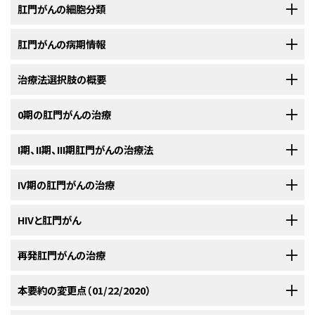
肛門がんの細胞分類
発生率および死亡率
扁平上皮がん（類表皮がん）は、全原発肛門がんの大部分を占める。従来、
肛門がんの病期情報
米国において、2020年に推定される肛門がん、肛門管がんおよび肛門直腸
移行上皮帯から生じた腫瘍のサブセットは総排泄腔腫瘍または類基底細胞
部のがんの新規症例数および死亡数：
[
1
]
腫瘍と分類されていたが、現在では、これらの腫瘍は非角化型扁平上皮がん
肛門管は、直腸から肛門周囲皮膚に及び、内括約筋を被う形の粘膜により
治療法選択肢の概要
に分類され、同様にヒトパピローマウイルスに関連があると認識されてい
覆われている。肛門境界端（肛門縁から肛門周囲有毛皮膚）に発生する腫瘍
る。
[
1
]
[
2
]
は、皮膚腫瘍に分類される。
肛門がんの標準治療法の選択肢は表6に記されている。
0期の肛門がんの治療
扁平上皮粘膜皮膚移行部から遠位の有毛皮膚に生じた病変は、肛門辺縁が
新規症例数：8,590。
米国がん合同委員会（AJCC）病期分類とTNMの定義
I期、II期、III期肛門がんの治療法
表6．肛門がんの標準治療法の選択肢
ん（perianal cancer）と定義される。これらのがんには一般に肛門管がんと
0期肛門がんの標準治療法の選択肢
同じ治療法が用いられるが、肛門縁とは明らかに区別される領域に生じた
死亡数：1,350。
AJCCおよび国際対がん連合（International Union Against Cancer）が用
病期（
標準治療法の選択肢
IV期の肛門がんの治療
0期の肛門がんは
上皮内
がんである。診断できることはまれであり、肛門組
個別の皮膚病変に対しては局所療法単独が検討されることもある。
I期、II期、III期肛門がんの標準治療法の選択肢
いている肛門管がんの病期分類システムを以下に示す。
AJCCは、肛門
[
1
]
0期
手術
織の第1層、腺基底膜内に限局して、それよりも深部への拡がりを認めない
がんを定義するためTNM（腫瘍、所属リンパ節、転移）分類による病期分類
I期、II期、III期
局所切除
肛門腺由来の腺がんと痔瘻からの腺がんはまれであり、一般に直腸腺がん
HIVと肛門がん
きわめて初期のがんである。
現在では、肛門周囲皮膚または肛門境界端の小さい腫瘍に対する広範囲局
IV期の肛門がんの標準治療法の選択肢
を指定している。
外照射療法と化学療法の併用
と同様の臨床的特徴を有する。（詳しい情報については、直腸がんの治療に
所切除および肛門管がんに対する根治的化学放射線療法（フルオロウラシ
標準治療法の選択肢：
代替となる戦略
関するPDQ要約の
臨床的特徴
のセクションを参照のこと。）
予後および生存率
HIVに感染した肛門がん患者では、標準とされるフルオロウラシルおよびマ
再発肛門がんの治療
ルおよびマイトマイシンC[MMC]）などの、括約筋温存療法が実施されてい
標準治療法の選択肢：
a
根治的切除
表1．TNM分類における0期の定義
イトマイシンC（MMC）による化学放射線療法に対する耐容性は十分に明ら
る。根治的切除は、完全奏効が得られなかったか、再発した患者にのみ実施
外科的切除は肛門括約筋を含まない肛門周囲領域の病変に対する治療で
肛門メラノーマの治療については、本要約で取り上げていない。
肛門がんの2つの主な予後因子は、腫瘍の大きさ（2cm未満の原発腫瘍は予
IV期
症状緩和目的の手術
症状緩和目的の手術。
かにされていない。
一般に、HIV感染患者には他の患者と同様の治
する。
[
1
]
[
2
]
一次治療として実施した放射線療法および化学療法の治療後または手術後
本要約の変更点（01/22/2020）
施行される。肛門管内での病変の位置により、異なる外科的アプローチが
病
TNM
記述
後が良好）とリンパ節転移の状態（詳細については、本要約の
症状緩和目的の放射線療法
米国がん合同
症状緩和目的の放射線療法。
参考文献
療が施され、転帰も類似しているが、高活性抗レトロウイルス療法（HAART）
に局所再発および遺残病変が認められる場合には、実施しなかったもう一
用いられる。
期
症状緩和目的の化学療法（場合により放射線療法の併用）