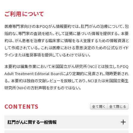
サイト内検索
お問い合わせ
遺伝学的情報
ご利用について
統合、代替、補完療法
医療専門家向けの本PDQがん情報要約では、肛門がんの治療について、包
括的な、専門家の査読を経た、そして証拠に基づいた情報を提供する。本要
約は、がん患者を治療する臨床家に情報を与え支援するための情報資源と
して作成されている。これは医療における意思決定のための公式なガイド
ラインまたは推奨事項を提供しているわけではない。
本要約は編集作業において米国国立がん研究所（NCI）とは独立したPDQ
Adult Treatment Editorial Boardにより定期的に見直され、随時更新され
る。本要約は独自の文献レビューを反映しており、NCIまたは米国国立衛生
研究所（NIH）の方針声明を示すものではない。
CONTENTS
全て開く
全て閉じる
肛門がんに関する一般情報