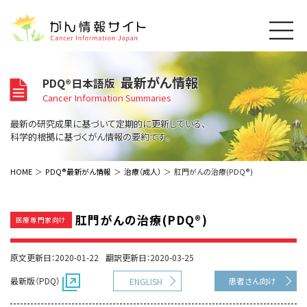
このサイトについて
最新がん情報
PDQ®日本語版
About Cancer Information Japan
Cancer Information Summaries
ご利用規約
がんの種類
最新の研究成果に基づいて定期的に更新している、
Cancer Types
プライバシーポリシー
科学的根拠に基づくがん情報の要約です。
お問い合わせ
脳神経
泌尿器
内分泌
最新がん情報
HOME
PDQ®最新がん情報
治療（成人）
肛門がんの治療(PDQ®)
Summaries
寄附・協賛のお願い
眼
婦人科
原発不明
寄附・協賛一覧
頭頸部
皮膚
治療（成人）
がん用語辞書
小児
肛門がんの治療(PDQ®)
医療専門家向け
沿革
Dictionary
呼吸器
骨軟部
治療（小児）
支持療法と緩和ケア
関連リンク
支持療法と緩和ケア
乳腺
造血器
原文更新日：2020-01-22
翻訳更新日：2020-03-25
お知らせ一覧
補完代替医療
News
スクリーニング（検診）
消化管
AIDs関連
最新版（PDQ）
患者さん向け
ENGLISH
予防
肝胆膵
胚細胞
全般