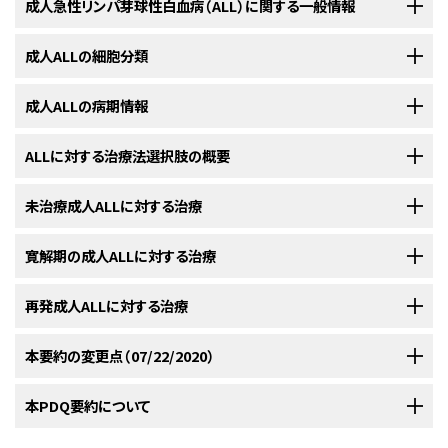
成人急性リンパ芽球性白血病（ALL）に関する一般情報
ALL（急性リンパ性白血病とも呼ばれる）は、骨髄および末梢血中に過剰な
成人ALLの細胞分類
リンパ芽球またはリンパ球が認められることを特徴とする侵攻性の白血病
である。リンパ節、脾臓、肝臓、中枢神経系（CNS）に加え、その他の臓器にも
白血病細胞の以下の特徴が重要である：
成人ALLの病期情報
拡がることがある。ALLは、治療を行わないと、急速に進行する場合が多
い。
この疾患に関しては明確な病期分類体系がない。この疾患は、未治療、寛
ALLに対する治療法選択肢の概要
解期、または再発で分類される。
ALLの症候および症状としては、以下のものが考えられる：
急性リンパ芽球性白血病（ALL）の治療の成功は、骨髄と全身性疾患の管
未治療成人ALLに対する治療
形態学的特徴。
未治療の成人ALL
理、および聖域とされる部位とりわけ中枢神経系（CNS）の治療（または予
防）にかかっている。
この戦略の要には、全身的に施される併用化
[
1
]
[
2
]
寛解期の成人ALLに対する治療
細胞遺伝学的特性。
未治療成人ALLに対する標準治療法の選択肢
新たにALLと診断され、まだ治療を受けていない患者に対して、未治療の成
学療法とCNS予防療法の組み合わせが含まれる。CNS予防は、化学療法
人急性リンパ芽球性白血病（ALL）は、以下に従って定義される：
（髄腔内および/または高用量の全身治療）と、場合によっては頭蓋放射線療
再発成人ALLに対する治療
脱力または疲労。
未治療成人急性リンパ芽球性白血病（ALL）に対する標準治療法の選択肢
免疫学的細胞表面マーカーおよび生化学マーカー。
寛解期の成人ALLに対する標準治療法の選択肢
法により達成される。
には以下のものがある：
発熱または盗汗。
細胞化学。
本要約の変更点（07/22/2020）
寛解期の成人急性リンパ芽球性白血病（ALL）に対する標準治療法の選択
治療は以下の3段階に分かれる：
再発成人ALLに対する標準治療法の選択肢
以下を含む
寛解導入療法
：
肢には以下のものがある：
あざができやすい、または出血しやすい（すなわち、歯肉の出
PDQがん情報要約は定期的に見直され、新情報が利用可能になり次第更
本PDQ要約について
再発成人急性リンパ芽球性白血病（ALL）に対する標準治療法の選択肢に
白血球の数および分画の異常。
血、皮膚の紫斑、点状出血[皮下の平坦で小さな斑点]）。
以下を含む
寛解後療法
：
新される。本セクションでは、上記の日付における本要約最新変更点を記
は以下のものがある：