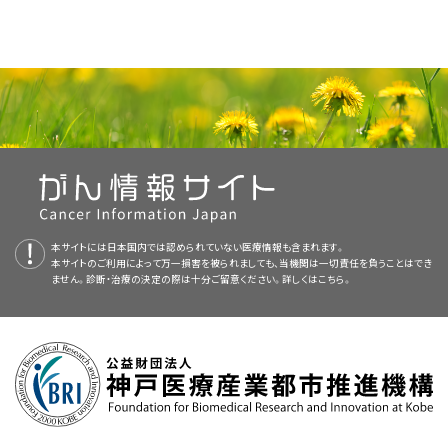
述する。
ヘマトクリット/ヘモグロビンおよび血小板数の異常。
息切れ。
本要約の目的
成人では、フランス-アメリカ-イギリス（FAB）のL1形態（リンパ芽球が比較的
再導入化学療法
の後に、同種骨髄移植（同種BMT）。
寛解導入。
併用化学療法。
成熟しているようにみえる）を示す患者は50％より少なく、L2の形態（比較的
本要約には編集上の変更がなされた。
ブリナツモマブ
の後に同種BMT。
骨髄中の芽球が5％を超える異常。
予想外の体重減少または食欲不振。
医療専門家向けの本PDQがん情報要約では、急性リンパ芽球性白血病の
未成熟で多形性）が大半を占めている。
L3（バーキット型）急性リンパ芽
[
1
]
イノツズマブ オゾガマイシン
の後に同種BMT。
CNS予防。
メシル酸イマチニブ（適応はフィラデルフィア染色体
本要約は
PDQ Adult Treatment Editorial Board
が作成と内容の更新を
治療について、包括的な、専門家の査読を経た、そして証拠に基づいた情報
化学療法。
球性白血病（ALL）は、他の2つのFABサブタイプよりさらに少ない。その特徴
この疾患による症候および症状。
症状緩和目的の放射線療法
（適応は症候性再発患者）。
骨または関節の痛み。
[Ph1]陽性のALL患者）。
行っており、編集に関してはNCIから独立している。本要約は独自の文献レ
を提供する。本要約は、がん患者を治療する臨床家に情報を与え支援する
として、細胞質空胞変性および免疫グロブリンの表面発現を伴う芽球が認
寛解後（寛解持続または維持とも呼ばれる）。
ダサチニブ
（適応はフィラデルフィア染色体[Ph1]陽性のALL患者）。
ビューを反映しており、NCIまたはNIHの方針声明を示すものではない。
ための情報資源として作成されている。これは医療における意思決定のた
イマチニブ、ニロチニブ、またはダサチニブなどの
BCR-
められ、骨髄にはアポトーシスを起こした多数の細胞が存在するために、
星
特に頸部、腋窩、鼠径部のリンパ節にみられ、通常は痛みを伴
メシル酸イマチニブと併用化学療法との併用（適応は
PDQ要約の更新におけるPDQ編集委員会の役割および要約の方針に関す
めの公式なガイドラインまたは推奨事項を提供しているわけではない。
ABL
チロシンキナーゼ阻害薬による治療継続。
空
と表現される状況がしばしばみられる。L3のALは、
c-myc
がん原遺伝子
再導入化学療法の後に同種BMT
わないリンパ節腫脹。
Ph1陽性のALL患者）。
る詳しい情報については、
本PDQ要約について
および
PDQ® - NCI's
の免疫グロブリン遺伝子座への転座：t（2;8）、t（8;12）、およびt（8;22）を含む
自家または同種骨髄移植（BMT）。
Comprehensive Cancer Database
を参照のこと。
寛解期の成人ALL
査読者および更新情報
多様な転座と関係している。
化学療法および維持療法の後に再燃を認めたALL患者では、化学療法を単
腹部の腫脹または不快感。
支持療法。
ALLに対する平均治療期間は、白血病細胞集団を根絶する治療で1.5年から
独で続けても治癒が得られる可能性は低い。このような患者では、再導入療
ALLに対する寛解導入療法を受けた患者で、以下の基準のすべてを満たせ
本要約は編集作業において米国国立がん研究所（NCI）とは独立した
PDQ
急性白血病を認める患者の一部には、形態学的にフィラデルフィア染色体
本サイトには日本国内では認められていない医療情報も含まれます。
頻繁な感染。
3年である。比較的若いALL患者は、選ばれた小児ALLの臨床試験に参加で
法の後に同種BMTを検討すべきである。
本サイトのご利用によって万一損害を被られましても、当機関は一切責任を負うことはでき
ば、寛解期である：
Adult Treatment Editorial Board
により定期的に見直され、随時更新され
（Ph1）と区別できない細胞遺伝学的異常が存在する可能性がある。
[
2
]
きる場合もある。（詳しい情報については、
ません。診断・治療の決定の際は十分ご留意ください。詳しくは
小児急性リンパ芽球性白血病の
こちら。
る。本要約は独自の文献レビューを反映しており、NCIまたは米国国立衛生
Ph1は、急性骨髄性白血病（AML）患者のわずか1～2％にしか認められない
治療
に関するPDQ要約の
ALLの青年および若年成人
のセクションを参照の
ブリナツモマブの後に同種BMT
以下を含む
中枢神経系（CNS）予防療法
：
研究所（NIH）の方針声明を示すものではない。
が、ALL成人では約20％にみられ、ALL小児での発生率はわずかである。
こと。）
以下を含む
中枢神経系（CNS）予防療法
：
Ph1陽性のALLを有する小児の大多数および成人の過半数における分
[
3
]
ブリナツモマブはCD19およびCD3を標的とする二重特異性抗体で、再燃ま
委員会のメンバーは毎月、最近発表された記事を見直し、記事に対して以下
患者に適切な治療を保証するとともに、反応は良好だが通常は致死的なこ
子的異常は、Ph1陽性の慢性骨髄性白血病（CML）のものと異なる。
ALLは、小児および成人のいずれでも発生する。ALLは小児がんの中で最も
たは難治性B細胞ALL患者における使用について米国食品医薬品局（FDA）
を行うべきか決定する：
骨髄中の細胞構成が正常で、芽球が5％以下。
の疾患の治療から最大限の情報検索を確保するためには、臨床試験への参
多くみられ、治療により治癒する可能性が高くなる。成人の予後は、小児ほ
により承認されている。
Ph1を特徴付ける
BCR-ABL
融合遺伝子の分子的証拠を有する多くの患者
加が強く望まれる。
ど楽観的ではない。本要約では、成人のALLについて考察する。（小児の
ALLによる症候または症状が認められない。
頭蓋放射線療法 + 髄腔内（IT）メトトレキサート。
は、異常染色体を示す細胞遺伝学的証拠をもたない。多くのALL患者にみ
証拠（ブリナツモマブ）：
ALLに関する詳しい情報については、
小児急性リンパ芽球性白血病の治療
頭蓋放射線療法 + 髄腔内（IT）メトトレキサート。