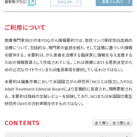
最新版（PDQ）
患者さん向け
ENGLISH
サイト内検索
お問い合わせ
遺伝学的情報
統合、代替、補完療法
ご利用について
医療専門家向けの本PDQがん情報要約では、急性リンパ芽球性白血病の
治療について、包括的な、専門家の査読を経た、そして証拠に基づいた情報
を提供する。本要約は、がん患者を治療する臨床家に情報を与え支援する
ための情報資源として作成されている。これは医療における意思決定のた
めの公式なガイドラインまたは推奨事項を提供しているわけではない。
本要約は編集作業において米国国立がん研究所（NCI）とは独立したPDQ
Adult Treatment Editorial Boardにより定期的に見直され、随時更新され
る。本要約は独自の文献レビューを反映しており、NCIまたは米国国立衛生
研究所（NIH）の方針声明を示すものではない。
CONTENTS
全て開く
全て閉じる