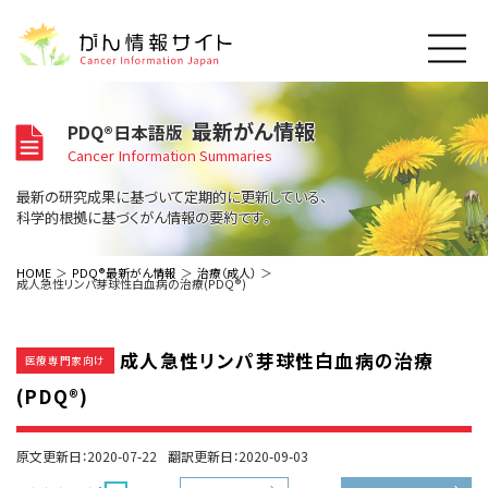
このサイトについて
最新がん情報
PDQ®日本語版
About Cancer Information Japan
Cancer Information Summaries
ご利用規約
がんの種類
最新の研究成果に基づいて定期的に更新している、
Cancer Types
プライバシーポリシー
科学的根拠に基づくがん情報の要約です。
お問い合わせ
脳神経
泌尿器
内分泌
最新がん情報
HOME
PDQ®最新がん情報
治療（成人）
成人急性リンパ芽球性白血病の治療(PDQ®)
Summaries
寄附・協賛のお願い
眼
婦人科
原発不明
寄附・協賛一覧
頭頸部
皮膚
治療（成人）
がん用語辞書
小児
成人急性リンパ芽球性白血病の治療
沿革
Dictionary
医療専門家向け
呼吸器
骨軟部
治療（小児）
支持療法と緩和ケア
(PDQ®)
関連リンク
支持療法と緩和ケア
乳腺
造血器
お知らせ一覧
補完代替医療
News
スクリーニング（検診）
消化管
AIDs関連
原文更新日：2020-07-22
翻訳更新日：2020-09-03
予防
肝胆膵
胚細胞
全般