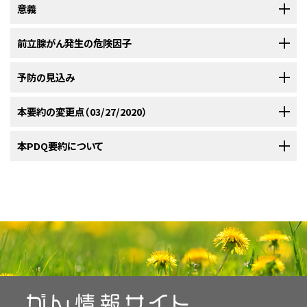
注：
意義
前立腺がんのスクリーニング
、
前立腺がんの治療
、および
がんのスク
リーニング（検診）と予防の研究に関する証拠レベル
については、別のPDQ
要約を参照できるようにしてある。
前立腺がん発生の危険因子
発生率および死亡率
フィナステリドおよびデュタステリドによる化学予防の有益性
予防の見込み
前立腺のがんは、米国男性に最も多い腫瘍（皮膚がん以外）であり、2020年
年齢
には約191,930人が新たにがんと診断され、前立腺がんによる死亡は
フィナステリドおよびデュタステリドによる化学予防は前立腺がんの発生を
本要約の変更点（03/27/2020）
33,330例になると推定されている。
前立腺がんの影響については、注目
[
1
]
前立腺がんの発生は年齢の上昇とともに増大する。50歳未満の男性にはま
ホルモンによる予防
減らすが、フィナステリドまたはデュタステリドによる化学予防が前立腺がん
に値する推定値が種々ある。前立腺がんは、組織学的には40歳代の男性の
れな疾患であるが、50歳以降は発生率が大幅に増大する。Surveillance,
による死亡を減らすかどうかを決めるには証拠が不十分である。
34％に認められ、80歳代以上では70％にもなる。
米国男性の約1/5
PDQがん情報要約は定期的に見直され、新情報が利用可能になり次第更
本PDQ要約について
[
2
]
[
3
]
Epidemiology and End Results（SEER）プログラムから、2012年～2016年
55歳以上の男性18,882人を対象とした、フィナステリド（5αリダクターゼ阻
が前立腺がんの診断を受けるのに対して、前立腺がんで死亡すると推定さ
新される。本セクションでは、上記の日付における本要約最新変更点を記
のデータによると、発生率は、50～54歳の男性が100,000人当たり116人、55
影響の大きさ
害薬）に関する1件の大規模なプラセボ比較ランダム化試験であるProstate
：Prostate Cancer Prevention Trial（PCPT）では、プラセ
れる男性は約3％に過ぎない。
前立腺がんにより死亡する男性の余命推
述する。
[
4
]
～59歳の男性が100,000人当たり249人、60～64歳の男性が100,000人当た
ボと比較した場合のフィナステリドの7年間以上の使用に対する発生率の減
Cancer Prevention Trial（PCPT）が実施された。7年の時点で、前立腺がん
本要約の目的
定短縮期間はおよそ9年である。
[
5
]
り418人、65～69歳の男性が100,000人当たり628人であることが示され
少の絶対値は6％（フィナステリドでは18.4％、プラセボでは24.4％）であっ
の発生率はフィナステリド群の18.4％に対してプラセボ群では24.4％であ
前立腺がん発生の危険因子
た。70歳以降では、発生率が一定か、わずかに減少した。死亡率は、年齢に
た；発生に対する相対リスクの減少（RRR）は24.8％（95％信頼区間[CI]、
り、24.8％の相対リスク減少（RRR）がみられた（95％信頼区間[CI]、
医療専門家向けの本PDQがん情報要約では、前立腺がんの予防について
一般集団における臨床潜在性前立腺がんの割合はきわめて高いが、前立腺
伴って増加する傾向が発生率よりも高く、50～54歳の男性の100,000人当た
18.6％-30.6％）であった。長期追跡（中央値、18.4年）で、PCPTのプラセボ群
18.6％-30.6％；
P
< 0.001）。フィナステリド群ではより多くの患者がグリソン
本文
で以下の記述が改訂された；50歳未満の男性にはまれな疾患である
包括的な、専門家の査読を経た、そして証拠に基づいた情報を提供する。本
がんにより死亡する可能性は1/20であり、生物学的リスクが小さいことが分
り3.2人から、65～69歳の男性で100,000人当たり38.1人、80～84歳の男性
およびフィナステリド群の男性間に前立腺がん死亡率について統計的有意
スコア7～10であったが、アンドロゲン遮断状態におけるグリソンスコアの臨
が、50歳以降は前立腺がんの発生率が大幅に増大する。また、本文に以下
要約は、がん患者を治療する臨床家に情報を与え支援するための情報資源
かる。サーベイランスのみで管理され、追跡調査5年および10年での生存率
で100,000人当たり217人まで増加した。
[
1
]
差は認められなかった（ハザード比[HR]、フィナステリド群 vs プラセボ群、
床意義は不明確である。
プラセボを受けた男性の5.1％と比較して、フィ
[
1
]
の記述も追加された；Surveillance, Epidemiology and End
として作成されている。これは医療における意思決定のための公式なガイ
が高い低リスク（すなわち、グリソンスコア6の腫瘍および一部の容積が小さ
0.75；95％CI、0.50-1.12）。PCPTの参加者の長期追跡（中央値、16年）から、
ナステリドを受けた男性の6.4％で高悪性度（グリーソンスコア7-10）のがん
Results（SEER）プログラムから、2012年～2016年のデータによると、発生
ドラインまたは推奨事項を提供しているわけではない。
いグリソンスコア7の腫瘍）の前立腺がん患者を対象としたシリーズの多く
7年間のフィナステリド療法により、前立腺がんリスクの21.1％の相対的低
家族歴
の発生率が高く、相対リスク[RR]は1.27（95％CI、1.07-1.50）であった。高悪
率は、50～54歳の男性が100,000人当たり116人、55～59歳の男性が
が、この観察と一致している。
しかしながら、より長期的な追跡により、
[
6
]