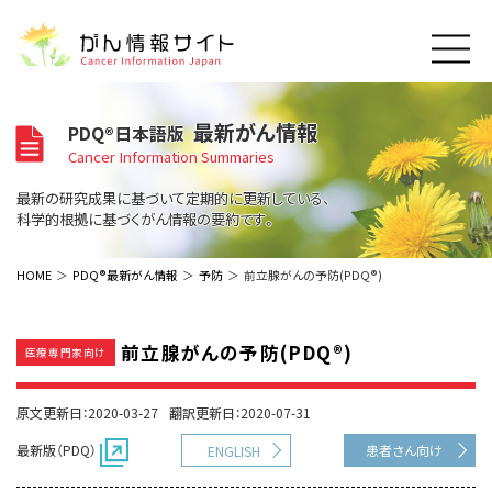
このサイトについて
最新がん情報
PDQ®日本語版
About Cancer Information Japan
Cancer Information Summaries
ご利用規約
がんの種類
最新の研究成果に基づいて定期的に更新している、
Cancer Types
プライバシーポリシー
科学的根拠に基づくがん情報の要約です。
お問い合わせ
脳神経
泌尿器
内分泌
最新がん情報
HOME
PDQ®最新がん情報
予防
前立腺がんの予防(PDQ®)
Summaries
寄附・協賛のお願い
眼
婦人科
原発不明
寄附・協賛一覧
頭頸部
皮膚
治療（成人）
がん用語辞書
小児
前立腺がんの予防(PDQ®)
医療専門家向け
沿革
Dictionary
呼吸器
骨軟部
治療（小児）
支持療法と緩和ケア
関連リンク
支持療法と緩和ケア
乳腺
造血器
原文更新日：2020-03-27
翻訳更新日：2020-07-31
お知らせ一覧
補完代替医療
News
スクリーニング（検診）
消化管
AIDs関連
最新版（PDQ）
患者さん向け
ENGLISH
予防
肝胆膵
胚細胞
全般