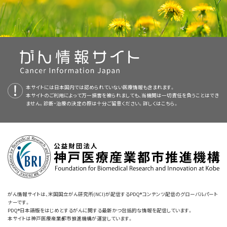
む患者さんに用いられる治療を早めに受ける必要があります。
提供する総括的ながん情報データベースです。PDQデータベースには、が
がんの治療中に何らかの
誘因
（例えば、
MRI
や
CT
スキャナの中に入るなど）
んの予防や発見、遺伝学的情報、治療、支持療法、補完代替医療に関する最
がん
の
再発
（再び現れること）は、患者さんの
ストレス
症状
を強
によって症状が再発することがあります。このような患者さんは、がんやそ
心的外傷後ストレスの影響は、長期的かつ深刻です。そのせいで通常の生
新かつ公表済みの情報を要約して収載しています。ほとんどの要約につい
めることがわかっています。
の治療にうまく適応できないこともあります。
活に支障をきたし、対人関係、学業面、職業面などに悪影響が及びます。が
て、2つのバージョンが利用可能です。専門家向けの要約には、詳細な情報
んに結び付いている場所や人を避けることも心的外傷後ストレスの一部で
患者さんはショックや不安、無力感、恐怖なども経験します。これらの感情
が専門用語で記載されています。患者さん向けの要約は、理解しやすい平
より
進行したがん
や長期の
手術
を経験した、または
心的外傷
や
あり、そのために患者さんは専門家のケアを受けようとしないことがありま
がんの生存者とご家族は、長期にわたって心的外傷後ストレスの経過
は、
心的外傷後ストレス障害
（PTSD）に非常によく似た、
がん関連心的外傷
易な表現を用いて書かれています。いずれの場合も、がんに関する正確か
不安障害
の
病歴
がある
乳がん
生存者
は、PTSDの
診断
を受け
観察を受ける必要があります。
す。
後ストレス（PTS）
につながることがあります。PTSDは、強い
ストレス
がかか
つ最新の情報を提供しています。また、ほとんどの要約は
スペイン語
版も利
ることがより多いことが明らかになりました。
る出来事の
本サイトには日本国内では認められていない医療情報も含まれます。
生存者
の多くにみられる特定の
症状
群です。通常、こうした出来
通常、心的外傷後ストレスの症状は、トラウマとなった出来事の発生後3ヵ月
用可能です。
がん生存者はがんを抱えて生きることに伴う精神的苦悩について知り、早め
本サイトのご利用によって万一損害を被られましても、当機関は一切責任を負うことはでき
小児がん
の生存者では、治療が長びくと心的外傷後ストレスの
事は、自分や他人に死や大きな害が及ぶのではないかと脅かされることに
以内に現れ始めますが、ときには数ヵ月、さらには数年以上後に現れる場合
に心的外傷後ストレスの治療を受ける必要性を認識することが肝心です。
ません。診断・治療の決定の際は十分ご留意ください。詳しくは
こちら。
PDQはNCIが提供する1つのサービスです。NCIは、米国国立衛生研究所
症状が発生しやすくなります。詳しい情報については、
小児の
関係します。軍事的な戦闘、自然災害、個人への暴力的な攻撃（強姦など）、
もあります。そのため、がんの
生存者
とご家族は長期的な経過
観察
を受け
利用できる治療法は1種類だけではありません。
（National Institutes of Health：NIH）の一部であり、NIHは連邦政府にお
支持療法
に関する
PDQ
の要約をご覧ください。
あるいは他の生命を脅かす
ストレス
状況を経験した人は、PTSDに苦しむこ
る必要があります。
ける生物医学研究の中心機関です。PDQ要約は独立した医学文献のレ
とがあります。PTSとPTSDの症状はよく似ていますが、ほとんどのがん患者
心的外傷後ストレスの症状に対して、危機介入法やリラクゼーション
ひどく心を乱す出来事を経験し、初期症状を発症したものの、完全なPTSD
ビューに基づいて作成されたものであり、NCIまたはNIHの方針声明ではあ
法を利用したり、支援グループの助けを借りることができます。
さんは病に
対処する
ことができ、完全なPTSDを発症するには至りません。
には至らない人もいます。しかし、初期症状がみられた患者さんが後に
りません。
がん関連PTSの症状は、PTSDほどに重症ではなく、そこまで長引きもしませ
PTSDを発症することは少なくありません。こうした患者さんとご家族は、再
危機介入
は、患者さんの苦痛を軽減し、通常の活動が営めるよう回復させる
ん。
心理的、精神的、社会的要因
三のスクリーニングと長期にわたる
経過観察
を受けるべきです。詳しい情
ための方法です。この方法では、問題の解決と
対処技術
の教示、それに支持
本要約の目的
報については、
がんへの適応：不安と苦悩
に関する
PDQ
の要約をご覧くださ
的な環境の提供に重点が置かれます。
がん情報サイトは、米国国立がん研究所(NCI)が配信するPDQ®コンテンツ配信のグローバルパート
がん関連PTSは治療中から治療後にかけて、いつでも起こります。
ナーです。
このPDQがん情報要約では、がん関連心的外傷後ストレスの治療に関する
い。
PDQ®日本語版をはじめとするがんに関する最新かつ包括的な情報を配信しています。
患者さんによっては、思考パターンを変えることで行動を変容させるように
最新の情報を記載しています。患者さんとそのご家族および介護者に情報
本サイトは神戸医療産業都市推進機構が運営しています。
がんと闘病している患者さんには、
診断
時から治療中、治療後、がんの
再発
導いていく手法が有用です。
認知行動療法
（CBT）は、患者さんの以下の行