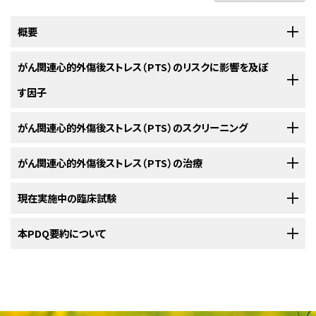
概要
がん関連心的外傷後ストレス（PTS）のリスクに影響を及ぼ
がん関連心的外傷後ストレス（PTS）は、心的外傷後ストレス障害
（PTSD）に非常によく似ていますが、そこまで重症ではありません。
す因子
患者さんは自身が
がん
であると告げられると、通常は様々な反応をとりま
がん関連心的外傷後ストレス（PTS）のスクリーニング
す。次のような反応があります：
特定の要因があると、患者さんに心的外傷後ストレスが生じやすくな
ります。
がん関連心的外傷後ストレス（PTS）の治療
がんになると、強いストレスのかかる出来事をいくつも経験します。
どのような人が
がん関連心的外傷後ストレス
のリスクが高いかは、完全には
解明されていません。いくつかの研究でなされた報告によると、PTSまたは
現在実施中の臨床試験
がん
になると、一定期間のうちに、強い
ストレス
のかかる出来事が何度も、
PTSに対する治療は、多くの場合、PTSDに対する治療と同様です。
PTSD
に関連する特定の身体的要因と精神的要因には、以下のものがあり
恐ろしい考えが繰り返し浮かぶ。
あるいは継続的に起こることがあります。患者さんは
診断
時から治療中、治
ます：
NCIの
本PDQ要約について
臨床試験検索
から、現在患者さんを受け入れているNCI支援のがん
療後、さらにはがんの
再発
に備える日々に至るまで、常に心的外傷後ストレ
がん
患者さんの心的外傷後ストレスだけに用いられる特別な治療法はあり
集中できなくなったり、過剰に興奮したりする。
臨床試験を探すことができます（なお、このサイトは日本語検索に対応してお
スの
症状
に苦しむ可能性があるので、再三の
スクリーニング
が必要になる
ませんが、がん患者さんと
生存者
の方の
苦悩
を和らげるのに、
PTSD
に対す
身体的要因
りません。）。がんの種類、患者さんの年齢、試験が実施される場所から、臨
でしょう。様々なスクリーニング法を用いて、患者さんにPTSまたは
PTSD
の
る治療法が役立つことがあります。
PDQについて
睡眠障害を経験する。
床試験を検索できます。臨床試験についての
一般的な情報
もご覧いただけ
症状がみられないかを調べることができます。
ます。
心的外傷後ストレスを抱えているがん生存者は、他の心的外傷に苦し
PDQ（Physician Data Query：医師データ照会）は、米国国立がん研究所が
自分が自分でないように感じたり、現実感を喪失したりする。
過去の
心的外傷
（トラウマ）からPTSDを発症したことのある患者さんでは、