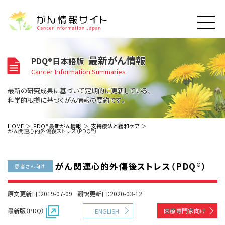
このサイトについて
最新がん情報
PDQ®日本語版
About Cancer Information Japan
Cancer Information Summaries
ご利用規約
がんの種類
最新の研究成果に基づいて定期的に更新している、
Cancer Types
プライバシーポリシー
科学的根拠に基づくがん情報の要約です。
お問い合わせ
脳神経
泌尿器
内分泌
最新がん情報
HOME
PDQ®最新がん情報
支持療法と緩和ケア
がん関連心的外傷後ストレス（PDQ®）
Summaries
寄附・協賛のお願い
眼
婦人科
原発不明
寄附・協賛一覧
頭頸部
皮膚
治療（成人）
がん用語辞書
小児
がん関連心的外傷後ストレス（PDQ®）
沿革
Dictionary
患者さん向け
呼吸器
骨軟部
治療（小児）
支持療法と緩和ケア
関連リンク
支持療法と緩和ケア
乳腺
造血器
お知らせ一覧
原文更新日：2019-07-09
翻訳更新日：2020-03-12
補完代替医療
News
スクリーニング（検診）
消化管
AIDs関連
最新版（PDQ）
医療専門家向け
ENGLISH
予防
肝胆膵
胚細胞
全般