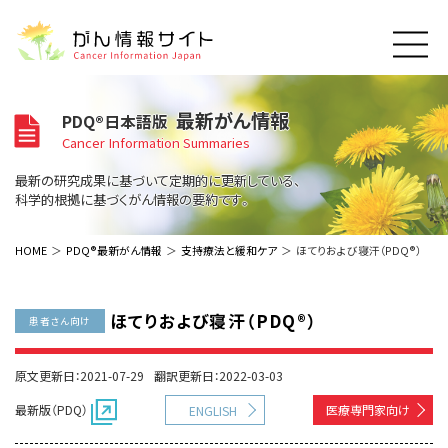
このサイトについて
最新がん情報
PDQ®日本語版
About Cancer Information Japan
Cancer Information Summaries
ご利用規約
がんの種類
最新の研究成果に基づいて定期的に更新している、
Cancer Types
プライバシーポリシー
科学的根拠に基づくがん情報の要約です。
お問い合わせ
脳神経
泌尿器
内分泌
最新がん情報
HOME
PDQ®最新がん情報
支持療法と緩和ケア
ほてりおよび寝汗（PDQ®）
Summaries
寄附・協賛のお願い
眼
婦人科
原発不明
寄附・協賛一覧
頭頸部
皮膚
治療（成人）
がん用語辞書
小児
ほてりおよび寝汗（PDQ®）
患者さん向け
沿革
Dictionary
呼吸器
骨軟部
治療（小児）
支持療法と緩和ケア
関連リンク
支持療法と緩和ケア
乳腺
造血器
原文更新日：2021-07-29
翻訳更新日：2022-03-03
お知らせ一覧
補完代替医療
News
スクリーニング（検診）
消化管
AIDs関連
最新版（PDQ）
医療専門家向け
ENGLISH
予防
肝胆膵
胚細胞
全般