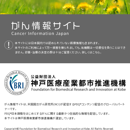
患者さんによっては、他の薬物が有用です。
んの予防や発見、遺伝学的情報、治療、支持療法、補完代替医療に関する最
催眠
もほてりの治療に用いられています。催眠はトランスに近い状態であ
エストロゲンの産生を停止した場合に起きる
状態
です。がんの発生確率を
新かつ公表済みの情報を要約して収載しています。ほとんどの要約につい
り、この状態にある人は注意が亢進し、集中が高まり、深くリラックスして暗
下げるための両側
卵巣摘除術
やがん治療としての
子宮摘出術
といった、両
乳がんの
個人歴
がある女性のほてりに対する非エストロゲン薬の研究で
て、2つのバージョンが利用可能です。専門家向けの要約には、詳細な情報
示にかかりやすくなっています。催眠状態の人は、特定の思考や感覚に対し
側の卵巣を摘出する
手術
を受けると、早発閉経が発生することがあります。
は、多くの薬物はエストロゲン補充に匹敵する効果を示さない、または
副作
が専門用語で記載されています。患者さん向けの要約は、理解しやすい平
て注意を逸らさず明確に集中できます。施術者は患者さんを十分にリラック
用
を生じると報告されています。
メゲストロール
および
メドロキシプロゲス
ほてりや寝汗の原因になる他の治療には以下のようなものがあります：
易な表現を用いて書かれています。いずれの場合も、がんに関する正確か
スさせ、体が冷えていくという想念に集中するよう促します。これにより、緊
テロン
（
プロゲステロン
に似た薬物）、特定の抗うつ薬、抗痙攣薬、
クロニジ
つ最新の情報を提供しています。また、ほとんどの要約は
スペイン語
版も利
張が緩和され、体温が調整されるほか、
心拍
と呼吸数が落ち着くことがあり
ン
（
高血圧
の治療に用いられる薬物）は、ほてりの制御に用いられる非エスト
本サイトには日本国内では認められていない医療情報も含まれます。
用可能です。
ます。
本サイトのご利用によって万一損害を被られましても、当機関は一切責任を負うことはでき
ロゲン薬です。
ません。診断・治療の決定の際は十分ご留意ください。詳しくは
こちら。
PDQはNCIが提供する1つのサービスです。NCIは、米国国立衛生研究所
認知行動療法やリラクゼーション療法、呼吸法、催眠は、
薬物療法
と併用し
（National Institutes of Health：NIH）の一部であり、NIHは連邦政府にお
化学療法
。
ほてりと寝汗に対する薬物治療では、副作用が起こることがあります。
た場合に、ほてりとそれに関連する問題の有効な対処法となることがありま
ける生物医学研究の中心機関です。PDQ要約は独立した医学文献のレ
す。
ホルモン療法
、例えば
抗エストロゲン薬
（
タモキシフェン
）や
ア
非
ホルモン療法
では以下のような副作用が起こることがあります：
ビューに基づいて作成されたものであり、NCIまたはNIHの方針声明ではあ
ロマターゼ阻害薬
など。
りません。
緩和的処置はほてりや寝汗の軽減につながることがあります。
放射線療法
。
がん
の治療に関連するほてりや寝汗の治療に、緩和的処置が用いられるこ
本要約の目的
とがあります。ほてりに先立って体温が上昇するため、以下の方法で体温を
がん情報サイトは、米国国立がん研究所(NCI)が配信するPDQ®コンテンツ配信のグローバルパート
他の
薬物療法
、例えば
オピオイド
、
三環系抗うつ薬
、
ステロイ
ほてりの治療に短期間使用される抗うつ薬は、
吐き気
、
疲労
、ド
ナーです。
このPDQがん情報要約では、ほてりおよび寝汗に関する最新の情報を記載
調節すると、症状の制御に役立つ場合があります：
PDQ®日本語版をはじめとするがんに関する最新かつ包括的な情報を配信しています。
ド
。
ライマウス、
食欲
の変化を引き起こすことがあります。一部の
しています。患者さんとそのご家族および介護者に情報を提供し、支援する
本サイトは神戸医療産業都市推進機構が運営しています。
抗うつ薬は、他の薬（
タモキシフェン
など）の作用を変化させる
ことを目的としています。医療に関する決定を行うための正式なガイドライ
Copypright© Foundation for Biomedical Research and Innovation at Kobe. All Rights Reserved.