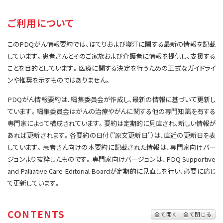
サイト内検索
お問い合わせ
遺伝学的情報
ご利用について
統合、代替、補完療法
このPDQがん情報要約では、ほてりおよび寝汗に関する最新の情報を記載
しています。患者さんとそのご家族および介護者に情報を提供し、支援する
ことを目的としています。医療に関する決定を行うための正式なガイドライ
ンや推奨を示すものではありません。
PDQがん情報要約は、編集委員会が作成し、最新の情報に基づいて更新し
ています。編集委員会はがんの治療やがんに関する他の専門知識を有する
専門家によって構成されています。要約は定期的に見直され、新しい情報が
あれば更新されます。各要約の日付（"原文更新日"）は、直近の更新日を表
しています。患者さん向けの本要約に記載された情報は、専門家向けバー
ジョンより抜粋したものです。専門家向けバージョンは、PDQ Supportive
and Palliative Care Editorial Boardが定期的に見直しを行い、必要に応じ
て更新しています。
CONTENTS
全て開く
全て閉じる