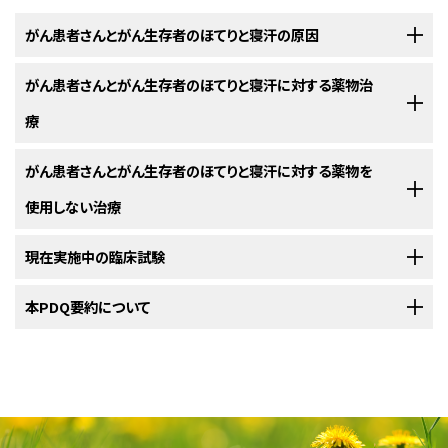
がん患者さんとがん生存者のほてりと寝汗の原因
がん患者さんとがん生存者のほてりと寝汗に対する薬物治
ほてりと寝汗はがんの患者さんや生存者の方によくみられます。
療
ほてり
は顔から首、胸部にかけて突然発生する温感で、汗をかいたり顔面が
赤くなったりすることもあります。発汗は、皮膚から熱を放散させて体温を
がん患者さんとがん生存者のほてりと寝汗に対する薬物を
ほてりと寝汗は、エストロゲン補充療法で制御される場合があります。
下げる体の機能です。睡眠中の発汗を伴うほてりは、多くの場合、
寝汗
また
使用しない治療
は
ほてり
と呼ばれます。ほてりと寝汗は、
がん
の治療を受けている患者さん
自然
閉経
や治療に伴う閉経後の
ほてり
や寝汗は、
エストロゲン補充療法
で
によく発生します。患者さんによっては、がんの治療が終わった後もほてりや
制御できます。しかし、
エストロゲン
補充を受けられない女性（
乳がん
の女
現在実施中の臨床試験
寝汗が続くことがあります。
患者さんのストレスや不安への対処を支援する治療法が、ほてりの管
性、または過去に乳がんを経験した女性など）も多く存在し、そうした女性に
理に役立つことがあります。
はエストロゲンが含まれていない
薬物
の使用も検討されます。エストロゲ
NCIの
本PDQ要約について
臨床試験検索
から、現在患者さんを受け入れているNCI支援のがん
男性でも女性でも、手術や放射線療法、または特定の薬物の使用によ
ンと
プロゲスチン
を併用する
ホルモン補充療法
では、乳がんの発生や
再発
って、ほてりや寝汗が引き起こされることがあります。
患者さんや生存者の方が
ストレス
や
不安
、否定的な感情に対処する方法を
臨床試験を探すことができます（なお、このサイトは日本語検索に対応してお
のリスクが高まる可能性があります。
変化させる治療法は、
ほてり
の管理に役立つことがあります。例えば、
認知
りません。）。がんの種類、患者さんの年齢、試験が実施される場所から、臨
PDQについて
女性
行動療法
や
リラクゼーション療法
、呼吸法などがあります。これらの対処法
床試験を検索できます。臨床試験についての
一般的な情報
もご覧いただけ
前立腺がん
の治療を受けている男性のほてりの治療薬には、エストロゲン、
を活用することで、症状に対するコントロールの感覚が得られ、
症状
を管理
ます。
プロゲスチン、
抗うつ薬
、
抗痙攣薬
などがあります。
PDQ（Physician Data Query：医師データ照会）は、米国国立がん研究所が
卵巣
で
エストロゲン
が作られなくなると、
閉経期
に入ります。ほてりと寝汗
するための
対処技術
が養われます。
提供する総括的ながん情報データベースです。PDQデータベースには、が
は閉経期によくみられる
症状
です。
早発閉経
は通常より若い年齢で卵巣が