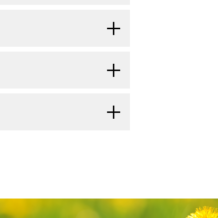
の表現
長の表
、肝、および骨である。（小児腎腫瘍
s of 29 cases. Am J Surg Pathol 31
性がある。
[
6
]
[
7
]
るものがあり、芽体細胞（blastemal
型
現型
報については、本要約の
ウィルムス腫
の神経上皮腫瘍、および腎細胞がんの
する詳しい情報については、本要約の
拡張させることがある。びまん性過形
する詳しい情報については、本要約の
が関与する遺伝性の染色体転座と
価および病期評価
のセクションを参照
特徴は、大きな胞状核、明瞭な単一の
: Expanding the Spectrum of Renal
る場合、これに基づく治療を考慮すべ
瘍の診断的評価および病期評価
のセク
別を下すのに、放射線学的検査が有
ithelial Carcinomas With a Novel
瘍の診断的評価および病期評価
のセク
中の試験を検索するには、
臨床試験
3番染色体の異常の発生率が高
細胞質封入体が存在する大型の細胞
c restは造影剤を用いて均質かつ低
40 (3): 386-94, 2016.
[PUBMED
クソン15の縦列重複は、腎明細胞
サイトは日本語検索に対応していな
X
、以下の選択肢がある：
以降、小児がん全体の発生率は徐々に
学異常が報告されている。
ではエコー輝度の混合した不均質な像
これらの
[
1
]
少数のサブセットでは
YWHAE-
かどうかに関係なく、緩和ケアは依然
、薬物名やその他の基準による絞り込
で、15p15上の
ETV6
および
NTRK3
遺
センス変異
X
小児期および青年期に発生するがん
病変部と周囲の腎実質との接合部を
児胸膜肺芽腫の治療
および
SDHD
）は、クレブス回路の
に関するPDQ要
が認められる。
率を得る。
を最大化しながら、末期疾患に関連す
[
6
]
[
7
]
[
8
]
[
9
]
[
10
]
[
3
]
手することができる。
腫のみに発生する。転座について分析
異
X
ームを擁する医療機関に紹介すべき
い情報については
って発生する家族性RCCの発症
に分化することがある。
小児肝がんの治療
mRNA発現を特徴とする転写署名
瘍の切除後、術後のビンクリスチンお
 = 38）および混合型（n = 12）
手術である。
ALB2
X
な生存期間およびQOLを得られるよ
が利用可能になり次第更新される。本
における生殖細胞変異が、褐色細
治療法の選択肢
のセクションを参照
得られる。
は化学療法である。原発性腎滑膜肉
[
3
]
通して、染色体22q11.2に位置す
座は乳児性線維肉腫で最初に報告さ
必ず受けられるようにするため、以下
治療法の選択肢を記述する。
更点を記述する。
芽腫と腎肉腫の間には関係があるた
る。
症）の治療
[
9
]
[
10
]
腫瘍に対して使用されてきた化学療法
Primary malignant neuroepithelial
たは
TRIP13
X
て、細胞性間葉芽腎腫および乳児性線
失という遺伝子異常が認められる。
たものである：
腎明細胞肉腫の診断に対する感
対する検査を検討すべきである。年
nalysis of 146 adult and pediatric
ル性変異
瘍について述べる。
的変化も共有している。
SMARCB1
は、遺
.: Pediatric cystic nephromas:
tion of Renal Cysts to Anaplastic
[
9
]
inoma）。
RCCのまれなサブタ
udy Group Pathology Center. Am J
、以下の選択肢がある：
天性間葉芽腎腫、腎明細胞肉腫、
性の肺病変に対するスクリーニング
 mutations. Hum Pathol 48: 81-7,
5～20％）
Syndrome. Pediatr Blood Cancer 63
WItch/Sucrose
bstract]
色素症（sickle cell
外胚葉性腫瘍（PNET）、硬化性
2の記述が追加された（引用、参考文献
存在およびIII期疾患と密接に関連
治療法の選択肢
リモデリング複合体を構成する蛋白をコード
トロン9にお
X
能性がある。
Primary renal soft tissue sarcoma in
腎髄様がんは、発
[
11
]
たシリーズにおいて、検査された
ternational Society of
Synovial sarcoma of the kidney: a
ライス部位変
II cystic partially differentiated
ィルムス腫瘍とその他の小児腎腫瘍の
 al.: Pleuropulmonary Blastoma:
ウィルムス腫瘍の可能性から、腎温
BMED Abstract]
部またはすべての喪失につながる欠
、放射線療法、および化学療法
攻性の悪性腫瘍であり、広範な
and molecular genetic study of 16
対して広範で強力な核標識を示
tomy and chemotherapy. Pediatr
では、細胞性サブグループで転座陽性腫瘍を有
 a Familial Tumor Predisposition
して証拠に基づいた情報を提供する。
られた放射線量に関する記述が改訂さ
runcationにつながるフレームシフト
Ewing sarcoma of the kidney: case
PUBMED Abstract]
では反応が得られない。
Abstract]
療法、手術、および/または放射線療法
504-11, 2015 Nov-Dec.
[PUBMED
イソミーまた
X
[
12
]
[
13
]
対して完全に陰性を示した。
較して、無再燃生存（RFS）率が有
[
13
]
え支援するための情報資源として作
erlooked entity in the diagnosis of
REN0321試験で用いられた放射線
ピ変異
ごく一部のラブドイド腫瘍は、
6
]
[
7
]
囲は2週間～15ヵ月、平均生存期
幹細胞移植
S18-NEDD4 gene fusion in a primary
しない。従来、これらの腫瘍は退形
t al.: Outcome of children with
3, 2013.
[PUBMED Abstract]
めの公式なガイドラインまたは推奨事