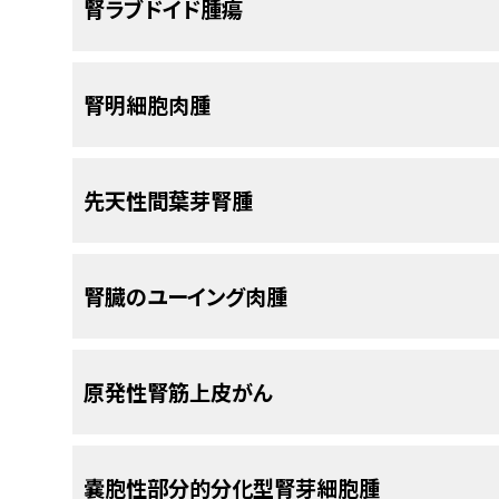
RCCの発生率
腎ラブドイド腫瘍
参照のこと。）
る。
米国では、毎年約650例のウィルムス腫瘍
[
1
]
ははるかに低い。
小児の腎臓に発生する悪性上皮性腫瘍は新たな小
小児腎腫瘍は、全小児がん症例の約7％を占める
て、これらの腫瘍は腎明細胞肉腫または腎ラブド
であるが、15～19歳の年齢群だけでみると、大半
腎ラブドイド腫瘍に関する一般情報
腎明細胞肉腫
片側性のウィルムス腫瘍の男女比は0.92/1.00である
生率は小児100万人当たり約4例であるのに対し、
ス腫瘍は、片側の腎臓（片側性）のみを侵すこともあ
断時平均年齢は、ウィルムス腫瘍の片側性症例で生後
29倍以上である。
ともある。それほど多くない種類の小児腎腫瘍とし
ラブドイド腫瘍は、一般的に乳児および幼児に起
[
1
]
である。
ウィルムス腫瘍患児の約10％に、
[
2
]
[
3
]
先天性間葉芽腎腫
、
腎臓のユーイング肉腫
、
原発性
る。最も一般的な発生部位は、腎臓（
悪性ラブドイ
腎明細胞肉腫に関する一般情報
先天性間葉芽腎腫
る。
RCCは、成人で最も一般的な腎臓の原発性悪性腫
[
4
]
腎芽腫
、
多房性嚢胞性腎腫
、
原発性腎滑膜肉腫
、
（CNS）（非定型奇形腫様/ラブドイド腫瘍）であ
れである。より年齢の高い青年（15～19歳）のグ
は非悪性腫瘍の一種である。
ほとんどの部位に発生しうる。（中枢神経系疾患の
腎明細胞肉腫はウィルムス腫瘍の異型ではないが、
[
2
]
[
3
]
2がRCCである。
RCCの小児および青年（n = 5
ウィルムス腫瘍に関連する症候群およびそ
[
2
]
中枢神経系非定型奇形腫様/ラブドイド腫瘍の治
ス腫瘍よりも再燃率および死亡率が高い重要な原
先天性間葉芽腎腫に関する一般情報
腎臓のユーイング肉腫
が進行している。
参考文献
[
1
]
再燃は早期に現れる（診断からの期間中央値、8ヵ月
の腎明細胞肉腫は規則的に拡がる線維血管壁で区
ウィルムス腫瘍は、その他の点ではがん発症の素
Smith MA, Altekruse SF, Adamson PC, e
て定義されている。明細胞肉腫は肺転移のほか、
間葉芽腎腫は小児腎腫瘍の約5％を占め、90％
するが、ウィルムス腫瘍の小児の約10％は先天異
腎ラブドイド腫瘍の診断を示唆する特徴的な臨床所
RCCに関連する病態
adolescent cancer mortality. Cancer 120
（小児腎腫瘍の臨床的特徴および診断的評価に
る。症例の15％以上が出生前に発見される。
間
[
1
]
先天異常およびウィルムス腫瘍を有する患者において
[
1
]
Abstract]
[
腎臓のユーイング肉腫に関する一般情報
5
]
原発性腎筋上皮がん
約の
ウィルムス腫瘍の臨床的特徴
および
ウィルムス
児では最もよくみられる腎腫瘍である。
診断時
rest（造腎組織遺残）が報告されている。
[
2
]
パリの
RCCに関連する病態には以下のものがある：
[
6
]
Ahmed HU, Arya M, Levitt G, et al.: Part I:
セクションを参照のこと。）
男児の方が女児よりも2倍多く診断される。2歳を
腎臓のユーイング肉腫（以前は神経上皮腫瘍として
tumours in children. Lancet Oncol 8 (8): 730
ウィルムス腫瘍患者295人のうち、52人（17.6％
診断を疑問視すべきである。
若年成人にみられるという特有な傾向を示す。非
ちの43人は重大な問題を有すると判定されたほか
[
1
]
Ahmed HU, Arya M, Levitt G, et al.: Part I
原発性腎筋上皮がんに関する一般情報
嚢胞性部分的分化型腎芽細胞腫
年齢が低いことおよび病期がIV期であることが、イ
発熱。