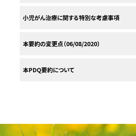
きである。
患者は腎腫瘤を呈し、最も一般的な転移部位は、肺
[
2
]
[
3
]
[
4
]
[
5
]
an aggressive neoplasm analyzed in a serie
瘍またはPEComaとも呼ばれる）である可能
ションを参照のこと。）
成人でより高頻度に起こる。
多巣性のnephrogenic restの中には過形成とな
瘍の病期情報
のセクションを参照のこと。）
混在している。
[
7
]
(12): 1813-24, 2007.
[PUBMED Abstract]
の臨床的特徴および診断的評価に関する詳しい情
最新の臨床試験
再発した腎ラブドイド腫瘍、腎明細胞肉腫、腎臓
（小児腎腫瘍の臨床的特徴および診断的評価に関
cell）または尿細管細胞の皮質を厚くして腎臓を
小児がん治療に関する特別な考慮事項
（小児腎腫瘍の臨床的特徴および診断的評価に関
瘍の臨床的特徴
家族性RCC。
および
家族性RCCは、3番染色体
ウィルムス腫瘍の診断的評
組織学的に、腎ラブドイド腫瘍の最もはっきりした
Cajaiba MM, Jennings LJ, Rohan SM, et al.
患者では、第I相および第II相臨床試験が利用でき
高リスクのウィルムス腫瘍（20％
ウィルムス腫瘍の臨床的特徴
および
ウィルムス腫
嚢胞性部分的分化型腎芽細胞腫の治療
成腎葉周囲腎芽腫症とウィルムス腫瘍の困難な鑑
Tumors in Children: Primary Renal Myoep
ウィルムス腫瘍の臨床的特徴
および
ウィルムス腫
NCIが支援しているがん臨床試験で現在患者登録
超）
のこと。）
関連している。
非家族性腎腫瘍においても
核小体をもち、いくつかの細胞では球状の好酸性
[
8
]
きである。
ションを参照のこと。）
用な場合がある。磁気共鳴画像法でnephrogeni
EWSR1-KLF15 Fusion. Am J Surg Pathol 
BCOR
遺伝子（BCL6コリプレッサー）内のエ
ションを参照のこと。）
アドバンスト・サーチ
を使用のこと（なお、この
いことが示されている。
型である。
WAGR症候群
WT1
欠失
嚢胞性部分的分化型腎芽細胞腫の標準治療法には
小児および青年のがんはまれであるが、1975年
Abstract]
10q21と18p11.2の間の再構成などの細胞遺伝
強度の像が認められるのに対し、ウィルムス腫瘍
肉腫症例の90％で報告されているが、
進行時に疾患に向けた治療を行う決定がなされた
本要約の変更点（06/08/2020）
い。）。このサーチでは、試験の場所、治療の種類
頻度の高い遺伝子変化はt（12;15）（q13;q25）転座
Denys-Drash症候群
WT1
ミス
増加している。
小児および青年のがん患者は、
[
1
]
多房嚢腫性腎腫瘍の治療
腫瘍は小児胸膜肺芽腫（詳しい情報については
が得られる。切開生検は解釈が困難で、生検には
コハク酸デヒドロゲナーゼ（
SDHB
、
SDHC
小
、
NUTM2B/E
または
BCOR-CCNB3
遺伝子融合
手術。I期の患者は、手術単独で100％の生存
として管理の中心となっている。これにより、QOL
みが可能である。臨床試験に関する
一般情報
も入
伝子の融合をもたらし、ほとんど細胞性間葉芽腎
原発性腎滑膜肉腫の治療
腎ラブドイド腫瘍のゲノム情報
パールマン症候群
DIS3L2
変
の治療経験を有する専門医で構成される集学的チ
約を参照のこと）および肝未分化胎児性肉腫（詳し
含めることが不可欠である。
酵素遺伝子で、褐色細胞腫/傍神経節腫を伴
化学療法の実施後
[
1
]
これらの遺伝子異常はすべて、BCOR 
手術および補助化学療法。II期の患者は、腫
る症状とストレスを緩和する試みが確保される。
[
11
]
された間葉芽腎腫79例のコホートでは、すべての古典的（n
多房性嚢胞性腎腫に対する標準治療法の選択肢は
BRCA2
（
FANCD1
）または
PALB2
（
FANCN
）
BRCA2
、
P
である。この集学的チームのアプローチとは、至適
PDQがん情報要約は定期的に見直され、新情報
参考文献
に関するPDQ要約の
と関係している。この遺伝子のサブユニット
肝未分化胎児性肉腫に対する
につながる。
よびダクチノマイシン投与により優れた転帰が
原発性腎滑膜肉腫に対する標準治療法の選択肢
[
12
]
の両アレル性変異を伴うファンコニー貧血
本PDQ要約について
どの解剖学的な部位に存在するラブドイド腫瘍にも共
間葉芽腎腫が転座陰性であった。
この同じ転
[
8
]
表9
うな治療、支持療法、リハビリテーションを小児が
に、新たに診断された再発小児腎腫瘍に対する
セクションでは、上記の日付における本要約最新変
のこと）に類似した病理学的特徴を示す。胸膜肺
胞腫の既往がない腎がん患者で報告されてい
腎芽腫症（びまん性過形成腎葉周囲腎芽腫
参考文献
参考文献
腫に用いられる化学療法レジメンは、ウィルムス
Parham DM, Roloson GJ, Feely M, et al.: 
染色分体早期解離/多彩異数性モザイク症
BUB1B
ま
る
れたが、形態学的外観が類似していることに加え
SMARCB1（INI1/SNF5/BAF47）
遺伝子の機能喪
の医療専門家およびその他の専門家の技能を集結し
BCOR
に対する広範で強力な免疫反応性は、
め、遺伝カウンセリングと
DICER1
の生殖細胞変異に
tumors of the kidney: a clinicopathologic a
候群
の両アレ
レジメンとは異なる。
ウィルムス腫瘍
[
3
]
以下の本文では原発部位に関係なく、ラブドイド腫
維肉腫の症例は11番染色体の増加など、他の遺伝
Cajaiba MM, Khanna G, Smith EA, et al
Wu MK, Goudie C, Druker H, et al.: Evolu
腎髄様がん（renal medullary carc
cases from the National Wilms' Tumor St
びまん性過形成腎葉周囲腎芽腫症に対する治療には
度および特異度が高い。ウィルムス腫瘍、先
齢と
DICER1
変異検査に基づいて、固形または嚢胞
表9．再発小児腎腫瘍に対する治療法の選択肢
distinctive features and frequent DICER1
中リスクのウィルムス腫瘍（
Sarcoma of Kidney in a Child With DICER1 
伝子の転写制御に重要な役割を果たすS
本要約の目的
Surg Pathol 25 (2): 133-46, 2001.
[PUBMED A
イプである腎髄様がんは、鎌状赤血球異常血
参考文献
後腎間質腫瘍、腎ラブドイド腫瘍、腎原始神経
表2
が改訂され、レジメンUH1およびレジメンUH
も検討すべきである。
間葉芽腎腫患者の再発リスクは、細胞性サブタイプの
2016.
[PUBMED Abstract]
(7): 1272-5, 2016.
[PUBMED Abstract]
[
2
]
術前化学療法。
腫瘍型
NonFermentable（SWI/SNF）クロマチン
Frasier症候群
WT1
イン
hemoglobinopathy）と関連している可
Tagarelli A, Spreafico F, Ferrari A, et al.: 
類上皮線維肉腫など、79例の腫瘍を対象にし
220としてDaw et al.）。
している。
先天性間葉芽腎腫患者79人を対象にしたIn
Schoolmeester JK, Cheville JC, Folpe AL: 
けるスプ
[
5
]
Baker JM, Viero S, Kim PC, et al.: Stage I
医療専門家向けの本PDQがん情報要約では、ウ
Dehner LP, Messinger YH, Schultz KA, et
腎温存手術。両側例の頻度の高さとその後の
children. Urology 80 (3): 698-702, 2012.
[PU
する。
機能喪失は、
SMARCB1
遺伝子の一
[
5
]
[
6
]
通常リスクの再燃ウィルムス腫瘍
手術
見時の高い病期を臨床的特徴とする非常に侵
異
腎明細胞肉腫のすべてのサンプルが
clinicopathologic, immunohistochemical, 
BCOR
に
nephroblastoma recurring after nephrec
Pediatric Oncology（SIOP）のシリーズ
プライマリケア医。
Evolution of an Entity as an Entry into
腎未熟型肉腫の治療
治療について、包括的な、専門家の査読を経た、そ
存手術が適応となりうる。
本文
で、小児腫瘍学グループ（COG）により用い
失、および一般に、SMARCB1蛋白のpremature t
[
1
]
Rowe RG, Thomas DG, Schuetze SM, et al.: 
cases. Am J Surg Pathol 38 (1): 60-5, 2014.
[
高リスクおよび超高リスクの再燃ウィルムス腫瘍
転移がみられ、化学療法および放射線療法
Blood Cancer 50 (1): 129-31, 2008.
[PUBMED 
化学
Syndrome. Pediatr Dev Pathol 18 (6): 
ベックウィズ-ヴィーデマン症候群
片親性ダ
した。他の小児腎腫瘍のほとんどは
BCOR
に
した患者ではこの遺伝子融合を有さなかった患者と比
本要約は、がん患者を治療する臨床家に情報を与
series and literature review of an often ov
れた。また本文に以下の記述が追加された；COG-A
はH19エ
またはナンセンス変異である変異により生じる。
Abstract]
[
[
証拠レベル：3iiA
]生存は不良であり、その範
小児外科専門医。
造血
Argani P, Zhang L, Sung YS, et al.: Novel S
腎未熟型肉腫に対する標準治療法の選択肢は存在
Blakely ML, Shamberger RC, Norkool P, e
証拠（術前化学療法および手術）：
意に優れていた（それぞれ100％ vs 73％）。
primary renal tumors. Urology 81 (2): 347-5
[
8
]
成されている。これは医療における意思決定のた