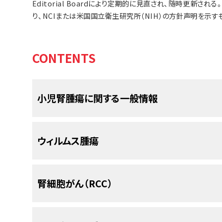
Editorial Boardにより定期的に見直され、随時更新
り、NCIまたは米国国立衛生研究所（NIH）の方針声明を示す
CONTENTS
小児腎腫瘍に関する一般情報
小児および青年のがん患者の生存において、劇的な
ウィルムス腫瘍
ら2010年の間に、小児がんの死亡率は50％以上低
瘍の患児については、5年生存率が同じ期間で74％
び青年がん生存者には、治療から数ヵ月または数
ウィルムス腫瘍の発生率
腎細胞がん（RCC）
または発現することがあるため、綿密なモニタリン
ん生存者における晩期合併症（晩期障害）の発生率
ウィルムス腫瘍は乳児および小児において最も頻
具体的な情報については、
小児がん治療の晩期合併
瘍の発生率は15歳未満の小児100万人当たり8.