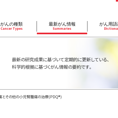
がんの種類
最新がん情報
がん用語
Cancer Types
Summaries
Dictiona
経
成人）
乳腺
婦人科
予防
A
用規約
寄附・協賛のお願い
小児）
消化管
皮膚
遺伝学的情報
胚
最新の研究成果に基づいて定期的に更新している、
バシーポリシー
寄附・協賛一覧
部
法と緩和ケア
肝胆膵
骨軟部
統合、代替、補完療法
内
科学的根拠に基づくがん情報の要約です。
い合わせ
沿革
器
ーニング（検診）
泌尿器
造血器
原
瘍とその他の小児腎腫瘍の治療(PDQ®)