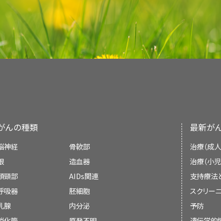
療法レジメンは現在標準の治療となっている。
SWI/SNF複合体の一次ATPアーゼである
Simpson-Golabi-Behmel症候群
SMARCA
GPC3
変
renal synovial sarcoma. Genes Chromosom
cystic partially differentiated nephrob
間は4ヵ月である。
Doros LA, Rossi CT, Yang J, et al.: DICE
再発腎明細胞肉腫
化学
[
11
]
[
13
]
[
14
]
[
15
]
[
16
]
成型ウィルムス腫瘍として同定され、それに応じて
項を提供しているわけではない。
Ellison DA, Parham DM, Bridge J, et al.:
[PUBMED Abstract]
chemotherapy. J Pediatr Surg 38 (6): 897-9
放射線腫瘍医。
nephroma and its relationship to DICER1-
ラブドイド腫瘍35例のエクソーム配列解析では
びまん性過形成腎葉周囲腎芽腫症の患者52
（小児腎腫瘍の臨床的特徴および診断的評価に関
[
9
]
低リスクのウィルムス腫瘍
再発先天性間葉芽腎腫
手術
本文
に、International Society of Pediat
malignant neuroepithelial tumors of th
1267-80, 2014.
[PUBMED Abstract]
参考文献
遺伝性平滑筋腫症。
（皮膚および子宮の）
ており、
Argani P, Faria PA, Epstein JI, et al.: Prima
学療法および/または放射線療法による治療
SMARCB1
以外に反復変異を生じている遺
ウィルムス腫瘍の臨床的特徴
および
ウィルムス腫
confusion? A study of 30 cases from 
ブルーム症候群
BLM
の両
腎明細胞肉腫の治療
射線療法アプローチに関する記述が追加された。
小児内科腫瘍医/血液専門医。
and morphologic delineation of an en
査読者および更新情報
Cajaiba MM, Khanna G, Smith EA, et al
FH
遺伝子における変異の優性遺伝が原因の
しているとみられる。
け、3人が経過観察のみの処置を受けた。
ションを参照のこと。）
Pathology Center. Hum Pathol 38 (2): 205-1
[
10
]
[
1
]
Gomi K, Hamanoue S, Tanaka M, et al.: Anap
再発ウィルムス腫瘍の予後、予後因子、およ
DICER1症候群
DICER1
変
embryonal sarcomas of the kidney. Am J S
distinctive features and frequent DICER1
早期に開始するRCCのスクリーニングが推奨
chromosomal abnormality: first report on
本文
に、すべての年齢の予後良好である組織型（上
[PUBMED Abstract]
比較的まれな腫瘍であるので、腎明細胞肉腫の患
リハビリテーション専門家。
2016.
[PUBMED Abstract]
リー-フラウメニ症候群
TP53
、
CH
脳および/または腎臓に原発腫瘍が1つまたは複
本要約は編集作業において米国国立がん研究所（N
41 (10): 1495-9, 2010.
[PUBMED Abstract]
瘍患者の転帰を報告したCOG研究の結果に関す
先天性間葉芽腎腫の治療
予後良好な組織型（FH）のウィルムス腫瘍患者の約
入れることを考えるべきである。至適治療法を決
の生殖細胞変異が確認されており、ラブドイド腫
孤立性片側過形成症
Li Y, Pawel BR, Hill DA, et al.: Pediatric 
小児がんに対する過去の治療。
放射線療
Treatment Editorial Board
により定期的に見直
Doros LA, Rossi CT, Yang J, et al.: DICE
228としてParsons et al.および証拠レベル：3iiiA）
小児専門看護師。
腫瘍患者の50％が再発を経験する。
最も一般的
験のあるがん専門医（小児外科医または小児泌尿
Immunohistochemically, and Genetical
[
1
]
ラブドイド腫瘍患者の約3分の1に、
SMAR
副甲状腺機能亢進症顎腫瘍症候群
CDC73
（
H
た小児がんの生存者は、一般集団よりも腎が
[
自の文献レビューを反映しており、NCIまたは米国
11
]
[
12
nephroma and its relationship to DICER1-
]
先天性間葉芽腎腫患者のOSはきわめて優れてい
Nephroma. Am J Surg Pathol 41 (4): 472-481
よび肝がこれに続く。ウィルムス腫瘍の小児における
も知られる
中央値30ヵ月の時点で計24人の患者
び小児腫瘍医）からなる集学的チームによる治療計
1267-80, 2014.
[PUBMED Abstract]
ほとんどの症例において変異はde novo
表5
が改訂され、COG AREN0321研究において
のリスクは、腎臓に対して5Gy以上の放射線
[
示すものではない。
6
]
[
13
]
ソーシャルワーカー。
告されている死因が治療関連であり、これらの患
である。
以前は、予後良好な組織型のウィル
MULIBREY低身長症
観察のみの患者3人を含む）。
TRIM37
[
2
]
[
3
]
瘍と生殖細胞の変異または欠失が認められる患児
を有する患者に対する転帰の結果が追加された。
Vujanić GM, Kelsey A, Perlman EJ, et al.: A
とした化学療法を受けた神経芽腫の生存者で
腎明細胞肉腫の患児の全生存（OS）率は予後良
（年齢中央値、1歳未満）。
このことは、治療の時
がんの種類
最新が
[
4
]
25～40％であった。現代の併用療法の結果とし
委員会のメンバーは毎月、最近発表された記事を
CLOVES症候群を含む
PIK3CA
関連分節性
PIK3CA
変
clinicopathologic study of 20 cases of 
明らかな散発性病変の患児の中央値（18ヵ月）より
腫、平滑筋肉腫 、急性リンパ芽球性白血病、原
り低いため、治療のアプローチがウィルムス腫瘍
過成長
門的な小児腫瘍学が重要な状況で腎腫瘍の乳児
補助化学療法単独を受けた33人中18
表6
が改訂され、COG AREN0321研究においてび
features. Am J Surg Pathol 31 (10): 1459-68
た。
か決定する：
[
4
]
[
5
]
脳神経
骨軟部
治療（成人
象（germline mosaicism）は、複数の罹患
およびウィルムス腫瘍に対する治療後にも腎
瘍床への術後放射線照射が行われ、化学療法レジ
ことを強調している。
9q22.3微小欠失症候群
9q22.3
を有する患者に対する転帰の結果が追加された。
眼
唆されている。生殖細胞変異がある患者は、予後
造血器
治療（小児
（詳しい情報については、
小
腎摘出術および補助療法を受けた患者1
再発後の転帰に影響する可能性がある多くの予後
[
22
]
[
23
]
[
24
]
[
25
]
与される。
ソトス症候群
NSD1
小児および青年のがんの支持療法に関する具体的
I期とII期（患者の80％）およびIII期（古典的お
いる。
ラブドイド腫瘍患者では
SMARCA4
頭頸部
AIDs関連
支持療法
表7
が改訂され、COG AREN0321研究において
障害）
に関するPDQ要約の
二次新生物
のセク
[
15
]
[
であったにもかかわらず、ウィルムス腫
16
]
特徴が互いに独立しているかどうかを明らかにす
家族性ウィルムス腫瘍
FWT1
ケア
に関するPDQ要約を参照のこと。
腎明細胞肉腫の標準治療法には、以下の選択肢があ
に対する標準治療法の選択肢には以下のものがある
を有する患者に対する転帰の結果が追加された。
呼吸器
[
8
]
[
17
]
胚細胞
た。
スクリーニ
因子は、原発および再発ウィルムス腫瘍に対する
FWT2
会議での議論、
米国小児科学会は、小児がん施設とそれらが小児
乳腺
と考えられる：
内分泌
予防
手術、化学療法、および放射線療法
。
腎摘出術単独
。
外性器異常
WT1
本文
に、びまん性退形成型ウィルムス腫瘍で測定
ウィルムス腫瘍が生じた患者の33％
関するガイドラインを概説している。
このような
ラブドイド腫瘍素因症候群
[
2
]
消化管
原発不明
遺伝学的