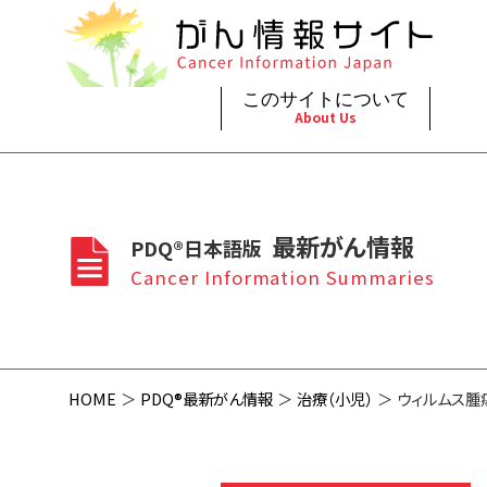
このサイトについて
About Us
脳神
治療（
ご利
このサイトについて
がんの種類
最新がん情報
眼
治療（
最新がん情報
PDQ®日本語版
プライ
About Cancer Information Japan
Cancer Types
Summaries
頭頸
支持療
Cancer Information Summaries
お問
呼吸
スクリ
HOME
PDQ®最新がん情報
治療（小児）
ウィルムス腫