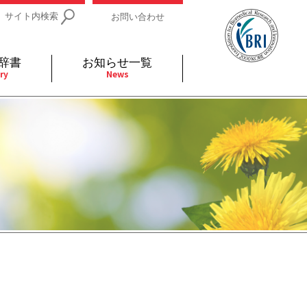
サイト内検索
お問い合わせ
辞書
お知らせ一覧
ry
News
IDs関連
小児
関連リンク
細胞
支持療法と緩和ケア
分泌
補完代替医療
発不明
全般