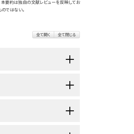
される。本要約は独自の文献レビューを反映してお
ものではない。
全て開く
全て閉じる
改善が達成されている。1975年か
下した。
15歳未満のウィルムス腫
[
1
]
から88％に改善した。
小児およ
[
1
]
年経過後もがん療法の副作用が持続
グが必要である。（小児および青年が
、種類、およびモニタリングに関する
度の高い腎腫瘍である。ウィルムス腫
症（晩期障害）
に関するPDQ要約を
2例、または乳児1万人当たり1例であ