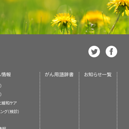
4
異
の変異により引き起こされる。
X
es Cancer 59 (3): 203-208, 2020.
lastoma treated with or without
[
8
]
R1 mutations in childhood cystic
療法、手術、および/または放射線療法
治療されてきた。
[
3
]
 Immunohistochemistry of primary
00, 2003.
[PUBMED Abstract]
renal sarcoma. Mod Pathol 27 (9):
変異率がごく低いことが明らかになっ
人のシリーズでは、33人が最初に化
する詳しい情報については、本要約の
（5％未満）
、化学療法、および放射線療法。
ric Oncology（SIOP）により用いられた放
e kidney: a potential source of
遺伝性平滑筋腫症およびRCCは、
ry renal synovial sarcoma: molecular
を受け、16人が片側腎摘出術を受
伝子はなく、これが腫瘍形成に寄与
瘍の診断的評価および病期評価
のセク
the National Wilms Tumor Study
アレル性変異
X
tity previously included among
.: Pediatric cystic nephromas:
独特な表現型である。5歳という
1, 2007.
[PUBMED Abstract]
lastic sarcoma of the kidney with
びリスクカテゴリー
異
X
urg Pathol 24 (8): 1087-96, 2000.
 mutations. Hum Pathol 48: 81-7,
されている。
 cytogenetic findings. Hum Pathol
皮優勢型を示す）のI期ウィルムス腫
[
17
]
[
18
]
者はすべて登録して臨床試験に組み
EK2
X
数認められる患者において
SMARCB1
CI）とは独立した
PDQ Pediatric
る記述が追加された（引用、参考文献
15％および退形成組織型ウィルムス
定し実施するには、腎腫瘍の治療に経
瘍発症の遺伝的素因と一致している。
X
Cystic Nephroma Is Morphologically,
法および/または化学療法を受け
され、随時更新される。本要約は独
R1 mutations in childhood cystic
。
な再燃部位は肺で、腹部/側腹部お
器科専門医、小児放射線腫瘍医、およ
ly Distinct From Adult Cystic
CB1
の生殖細胞変異が認められる。
RPT2
として
X
んを発症するリスクが高い。最大
国立衛生研究所（NIH）の方針声明を
renal sarcoma. Mod Pathol 27 (9):
る；しかしながら、症例の約半数で報
, 2017.
[PUBMED Abstract]
再発は、脳（0.5％）または骨でまれ
）変異
にウィルムス腫瘍を認めた（経過
画の策定が必要である。
であり、遺伝性ではない。ラブドイド腫
びまん性退形成型のII期ウィルムス腫瘍
を照射し、プラチナ製剤をベース
者のほとんどが非常に若年であった
ムス腫瘍が再発した患者の救助率は
変異
X
の診断時の年齢中央値は6ヵ月で、
naplastic sarcoma of the kidney: a
観察されている。
横紋筋肉
[
19
]
好な組織型のウィルムス腫瘍の患児よ
期と種類に関して、および献身的で専
ん情報
がん用語辞書
お知らせ一覧
て、再発後の転帰は60％まで改善し
見直し、記事に対して以下を行うべき
異
X
a new entity with polyphenotypic
も若い。
生殖細胞系モザイク現
始神経外胚葉性腫瘍（PNET）、
[
14
]
の場合とは異なる。すべての患者に腫
には特別な配慮が必要であるという
人にウィルムス腫瘍が発生した。
まん性退形成型のIII期ウィルムス腫瘍
, 2007.
[PUBMED Abstract]
）
した同胞を有するいくつかの家族に対して示
がんが報告されている。
[
20
]
[
21
]
メンの一部としてドキソルビシンが投
X
が最も悪い可能性があるとみられて
）
児がん治療の晩期合併症（晩期
6人のうち、14人が両側性疾患
的特徴が解析されているが、これらの
X
な情報については、
支持療法と緩和
よび混合型サブタイプ）先天性間葉芽腎腫
の生殖細胞変異も報告されている。
と緩和ケア
びまん性退形成型のIV期ウィルムス腫瘍
ションを参照のこと。）
瘍が生じたのは16人中3人であっ
るのは困難である。また、以下の予後
X
る：
：
ング（検診）
治療が進化するにつれて変化していく
がん患者の治療において担う役割に
X
可能な病変を有する患者に対してビン
は経過中のいずれかの時点で退形
小児がん施設では、小児および青年
情報