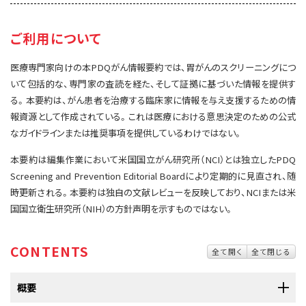
サイト内検索
お問い合わせ
遺伝学的情報
ご利用について
統合、代替、補完療法
医療専門家向けの本PDQがん情報要約では、胃がんのスクリーニングにつ
いて包括的な、専門家の査読を経た、そして証拠に基づいた情報を提供す
る。本要約は、がん患者を治療する臨床家に情報を与え支援するための情
報資源として作成されている。これは医療における意思決定のための公式
なガイドラインまたは推奨事項を提供しているわけではない。
本要約は編集作業において米国国立がん研究所（NCI）とは独立したPDQ
Screening and Prevention Editorial Boardにより定期的に見直され、随
時更新される。本要約は独自の文献レビューを反映しており、NCIまたは米
国国立衛生研究所（NIH）の方針声明を示すものではない。
CONTENTS
全て開く
全て閉じる
概要