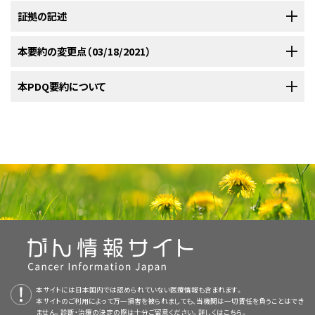
注：
証拠の記述
胃がんの予防
、
胃がんの治療
、および
がんのスクリーニング（検診）と予
防の研究に関する証拠レベル
については、別のPDQ要約を参照できるよう
にしてある。
本要約の変更点（03/18/2021）
発生率および死亡率
スクリーニングに関連する有益性が不十分な証拠
PDQがん情報要約は定期的に見直され、新情報が利用可能になり次第更
本PDQ要約について
2021年に、約26,560人のアメリカ人が胃がんと診断され、11,180人がそれ
新される。本セクションでは、上記の日付における本要約最新変更点を記
により死亡するとみられている。
胃がんと診断される人の3分の2が66歳
[
1
]
バリウムがゆ胃X線間接撮影および血清ペプシノーゲン検査
述する。
以上である。世界的には胃がんは、4番目に起こりやすいがんである。胃が
本要約の目的
んは、他の国々、特に日本、中央ヨーロッパ、スカンジナビア、香港、南米と中
証拠の記述
中等度の証拠によると、米国など胃がんの発生率が比較的低い地域では、
米、ソ連、中国および韓国ではるかに多くみられる。世界的にみても胃がん
医療専門家向けの本PDQがん情報要約では、胃がんのスクリーニングにつ
バリウムがゆ胃X線間接撮影または血清ペプシノーゲン検査によるスクリー
は主要死因であり、特に開発途上国ではそうである。
[
2
]
新規症例数および死亡数の推定値に関する
統計
が2021年度用に更新され
いて包括的な、専門家の査読を経た、そして証拠に基づいた情報を提供す
ニングによって胃がんが原因の死亡率は低下しないと考えられる。
[
1
]
[
2
]
た（引用、参考文献1としてAmerican Cancer Society）。
る。本要約は、がん患者を治療する臨床家に情報を与え支援するための情
[
3
]
[
4
]
胃がんの主な種類は腺がん（95％）である。残りの悪性腫瘍には、リンパ腫、
報資源として作成されている。これは医療における意思決定のための公式
肉腫、カルチノイド腫瘍、およびその他のまれなタイプがある。よくみられる
本要約は
PDQ Screening and Prevention Editorial Board
が作成と内容
影響の大きさ
なガイドラインまたは推奨事項を提供しているわけではない。
：死亡率に減少がみられない中等度の証拠。
腺がんとまれなリンパ腫との鑑別は、ときに困難な場合があるが、病期分
の更新を行っており、編集に関してはNCIから独立している。本要約は独自
類、治療、および予後に大きな違いがあるため重要である。
胃腺がんは
[
3
]
の文献レビューを反映しており、NCIまたはNIHの方針声明を示すものでは
査読者および更新情報
さらに腸型およびびまん型に分類できる。
腸型の病変は潰瘍性であるこ
[
4
]
ない。PDQ要約の更新におけるPDQ編集委員会の役割および要約の方針
とが多く、びまん型よりもしばしば胃幽門部に発生する。びまん型の病変は
に関する詳しい情報については、
本PDQ要約について
および
PDQ® - NCI’s
本要約は編集作業において米国国立がん研究所（NCI）とは独立した
PDQ
本サイトには日本国内では認められていない医療情報も含まれます。
腸型より予後不良である。腸型は、胃がん発生率の高い地域で多くみられる
Comprehensive Cancer Database
本サイトのご利用によって万一損害を被られましても、当機関は一切責任を負うことはでき
を参照のこと。
研究デザイン
：主に東アジアといったリスクが高い地域を対
Screening and Prevention Editorial Board
により定期的に見直され、随
ません。診断・治療の決定の際は十分ご留意ください。詳しくは
こちら。