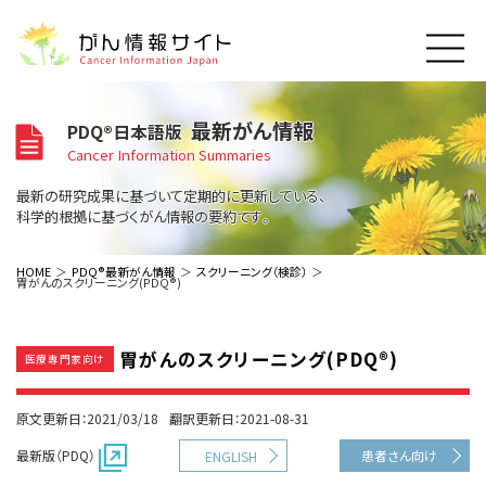
このサイトについて
最新がん情報
PDQ®日本語版
About Cancer Information Japan
Cancer Information Summaries
ご利用規約
がんの種類
最新の研究成果に基づいて定期的に更新している、
Cancer Types
プライバシーポリシー
科学的根拠に基づくがん情報の要約です。
お問い合わせ
脳神経
泌尿器
内分泌
最新がん情報
HOME
PDQ®最新がん情報
スクリーニング（検診）
胃がんのスクリーニング(PDQ®)
Summaries
寄附・協賛のお願い
眼
婦人科
原発不明
寄附・協賛一覧
頭頸部
皮膚
治療（成人）
がん用語辞書
小児
胃がんのスクリーニング(PDQ®)
沿革
Dictionary
医療専門家向け
呼吸器
骨軟部
治療（小児）
支持療法と緩和ケア
関連リンク
支持療法と緩和ケア
乳腺
造血器
お知らせ一覧
原文更新日：2021/03/18
翻訳更新日：2021-08-31
補完代替医療
News
スクリーニング（検診）
消化管
AIDs関連
最新版（PDQ）
患者さん向け
ENGLISH
予防
肝胆膵
胚細胞
全般