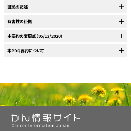
注：
証拠の記述
子宮頸がんの予防
、
子宮頸がんの治療
、および
がんのスクリーニング（検
診）と予防の研究に関する証拠レベル
については、別のPDQ要約を参照でき
るようにしてある。
有害性の証拠
自然史、発生率、および死亡率
パパニコロウ（Pap）検査：有益性
米国では毎年推定で6,500万人の女性が子宮頸がんのスクリーニングを受
本要約の変更点（05/13/2020）
米国では2020年、13,800例の浸潤性子宮頸がんが診断され、4,290人の女
ける
；そのうち約390万人（6％）がさらなる評価のために紹介される。
[
1
]
性がこの疾患により死亡すると推定されている。
これらの割合は着実に
[
1
]
固い証拠によると、然るべき女性に対するPap検査による子宮頸がんの定期
2008年には約11,000例の浸潤性子宮頸がんが診断される。したがっ
[
2
]
PDQがん情報要約は定期的に見直され、新情報が利用可能になり次第更
本PDQ要約について
改善している。2007年から2016年までの間に、白人女性の発生率は安定し
的なスクリーニングは、子宮頸がんによる死亡率を減らす。21歳未満の女
て、パパニコロウ（Pap）検査によるスクリーニングは、良性病態に対する多
新される。本セクションでは、上記の日付における本要約最新変更点を記
ているが、アフリカ系米国人女性では年当たり2.8％低下した。2008年から
性では浸潤がんに進行する病変の有病率が低いため、スクリーニングの有
数の膣拡大鏡検査につながる。
述する。
2017年までの間に、アフリカ系米国人女性の死亡率は年当たり2.6％低下し
本要約の目的
益性は小さい。最近の検査の結果が陰性である65歳以上の女性では、スク
たが、白人女性では安定していた。
この改善は、パパニコロウスメア
[
1
]
子宮頸がんのスクリーニングで有害となりうる主なものは、意義不明異型
リーニングは有益ではない。
証拠の記述
[
1
]
[
2
]
[
3
]
（Pap）検査によるスクリーニングが大きな要因とされている。子宮摘出の実
医療専門家向けの本PDQがん情報要約では、子宮頸がんのスクリーニング
扁平上皮細胞（ASCUS）および低悪性度扁平上皮内病変（LSIL）などの多く
施率を補正すると、黒人女性の死亡率は、白人女性の死亡率のほぼ2倍であ
影響の大きさ
：定期的なPap検査によるスクリーニングは、子宮頸がんの
本文
に以下の記述が追加された；米国Kaiser Permanenteヘルスケアシス
について、包括的な、専門家の査読を経た、そして証拠に基づいた情報を提
の細胞学的異常のスクリーニングでの発見にあり、これらの異常の大多数
る。
[
2
]
発生率および死亡率を少なくとも80％低下させる。
テム内のランダム化試験では、子宮頸がんスクリーニング受診率および子宮
供する。本要約は、がん患者を治療する臨床家に情報を与え支援するため
は決して子宮頸がんに進行しないであろう。Pap検査でヒトパピローマウイ
頸部上皮内腫瘍または悪化（CIN 2+）検出率を高めるために、院内スクリー
の情報資源として作成されている。これは医療における意思決定のための
ルス（HPV）陽性のASCUSまたはLSILを有する女性は通常、膣拡大鏡検査
浸潤子宮頸部扁平上皮がんは、子宮頸部上皮内腫瘍（CIN）、または異形成
ニングに対する通常診療通知（usual-care reminder）に対して、郵送HPV
公式なガイドラインまたは推奨事項を提供しているわけではない。
に紹介される。組織学的CIN 2+は凍結療法またはループ式電気外科円錐
と称される前浸潤性の前駆病変が進行した結果起こる。CINは組織学的
自己サンプリングキットの有効性が評価された；介入群においてCIN 2+と判
切除法で治療される。これらの手技は、子宮頸部に永久的な変化を与え、ま
に、軽度異形成（CIN 1）、中等度異形成（CIN 2）、重度異形成（CIN 3）に類別
定された参加者が12人であったのに対して、対照群では8人であり、治療を
査読者および更新情報
た妊孕性および妊娠に影響を及ぼす。
若い女性はHPVに感染し、診断
[
3
]
される。これらの病変のすべてが、浸潤がんになるわけではなく、多くの軽
研究デザイン
：集団ベースおよびコホート研究。
受けた症例が12人であったのに対して、対照群では7人であった（引用、参考