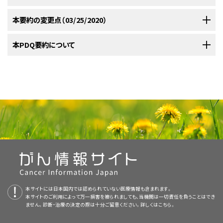
の50％以上は膝周辺の長骨に発生する。骨肉腫はまれに軟部組織または
る。生検が不適切に行われた場合、患肢温存手術に悪影響を及ぼしうるた
呈する。初発時に転移性病変を認める患者では、概略で20％が継続的に無
とが明らかにされている。
；
[
証拠レベル：1iiA
]
[
2
]
[
3
]
内臓で観察される。小児（12歳未満）では青年と比較して、認められる症状、
血管拡張性骨肉腫。
血管拡張性骨肉腫は、X線像
[
4
]
[
5
]
め、画像検査を含むこのような評価は初回生検前に実施すべきである。
病状態を維持し、概略で30％が診断から5年間生存する。
[
1
]
再燃の約50％は治療終了の18ヵ月以内に起こり、5年を超えてから起こる再
本要約の変更点（03/25/2020）
限局性。臨床的に検出可能な転移病変が認められない患者
腫瘍の位置、および転帰に差異はみられないようである。
[
4
]
[
5
]
で動脈瘤様骨嚢腫または巨細胞腫と混同されることがある。
骨悪性線維性組織球腫（MFH）はより高齢の成人においてより一般的にみら
発はわずか5％である。
[
1
]
[
2
]
[
3
]
[
4
]
は、限局性骨肉腫であると考えられる。
ランダム化臨床試験により、臨床的に非転移性の腫瘍患者における再燃予
肺は最初の転移性病変の最もよくみられる部位である。
肺に限局した
[
2
]
この亜型は、通常型骨肉腫としてアプローチされるべきであ
れる。骨悪性線維性組織球腫の患者は、骨肉腫の治療プロトコルに従って
1980年代に実施された2件の試験は、原発腫瘍の外科的切除後に行う化学
PDQがん情報要約は定期的に見直され、新情報が利用可能になり次第更
本PDQ要約について
防に術前補助化学療法と補助化学療法がともに有効であることが明らかに
転移がみられる患者は、他の部位への転移または肺とともに他の部位への
再発骨肉腫または骨悪性線維性組織球腫（MFH）に対する予後因子には以
る。
[
4
]
[
5
]
転移性。初発時にルーチンの臨床検査で部位を問わず転移が
治療され、切除可能なMFH患者の治療成績は、骨肉腫患者の治療成績とほ
療法により骨肉腫の自然経過が変わるかどうかを判定するようにデザイン
新される。本セクションでは、上記の日付における本要約最新変更点を記
されている。
；
[
証拠レベル：1iiA
]Pediatric Oncology Groupにより
転移がみられる患者よりも良好な治療成績を有する。
[
1
]
[
2
]
[
1
]
[
3
]
下のものがある：
見つかった患者は、転移性骨肉腫であると考えられる。
ぼ同じである。
骨肉腫患者同様、腫瘍壊死が良好な患者（腫瘍壊死率が
[
4
]
された。これらの試験で原発腫瘍を外科的に切除した患者の治療成績は、
述する。
実施された研究では、患者が直ちに切断術を実施する群と術前補助療法の
骨内高分化（低悪性度）骨肉腫。
本要約の目的
90％以上）では、腫瘍壊死が不良な患者（腫瘍壊死率が90％未満）よりも長
1970年以前の治療成績と同じような結果を示した；半数以上の患者には診
後に切断術を実施する群にランダムに割り付けられた。患者の大部分がラ
診断時に転移性病変を認める骨肉腫および骨悪性線維性組織球腫に
骨肉腫および骨悪性線維性組織球腫に関する一般情報
期の生存が得られる。
MFH患者の多くは、広範な局所切除を達成する
[
5
]
断から6ヵ月以内に転移が認められ、全体としては、約90％の患者が診断後
対する治療法の選択肢
医療専門家向けの本PDQがん情報要約では、骨肉腫および骨悪性線維性
小細胞骨肉腫。
ンダム化を拒否したため、この研究は規定の被験者数に達することなく終了
ために術前化学療法が必要であろう。
[
6
]
2年以内に再発した。
手術単独群の全生存率（OS）は統計的に低い値で
[
6
]
本文
に以下の記述が追加された；骨肉腫の小児患者における全生存（OS）
組織球腫の治療について、包括的な、専門家の査読を経た、そして証拠に基
とされた。治療を受けた少数の患者の間でも、術前化学療法と術後化学療
あった。
骨肉腫の自然経過は以前と変わっておらず、限局性の切除可能
診断時に転移性病変を認める骨肉腫または骨悪性線維性組織球腫患者に
[
7
]
およびイベントフリー生存（EFS）について、病的骨折がみられた患者とみら
づいた情報を提供する。本要約は、がん患者を治療する臨床家に情報を与
診断後の経過時間。
再発した患者564人の中で、診断後2
法との間で患者の転帰に差は認められなかった。
限局性骨肉腫
[
3
]
限局性骨肉腫および骨悪性線維性組織球腫に対する治療法の選択肢
な原発腫瘍を手術単独で治療した患者のうち、無再燃生存が得られるのは、
対する治療法の選択肢には以下のものがある：
れなかった患者間で有意差は認められなかった。成人では、病的骨折がみ
え支援するための情報資源として作成されている。これは医療における意
年以内に再発した患者は、2年を過ぎて再発した患者より予後
20％未満と予想される。
；
[
証拠レベル：1iiA
]
骨肉腫の治療はまた、以下のように組織学的悪性度にも依存する：
[
6
]
[
8
]
[
9
]
限局性腫瘍は、原発巣である骨に限局している。原発腫瘍を含む骨内に局
られた患者における5年OS率が46％であったのに対し、病的骨折がみられ
思決定のための公式なガイドラインまたは推奨事項を提供しているわけで
が悪かった。
患者431人の別のシリーズにおいて、診断か
[
1
]
化学療法。
限局性骨肉腫または骨悪性線維性組織球腫患者に対する治療法の選択肢
表在性（周辺）骨肉腫
所的なスキップ病変を有する患者は、そのスキップ病変が予定された外科的
なかった患者では69％であった。成人における5年EFS率は、病的骨折がみ
はない。
ら2年未満で再発を来した場合も転帰が不良であった。
[
5
]
には以下のものがある：
診断的評価
切除に含まれる場合は限局性骨肉腫と考えられる。
腫瘍の約半分が大
られた患者で36％であったのに対し、病的骨折がみられなかった患者では
[
2
]
用いられる化学療法薬剤には、大量メトトレキサート、ドキソルビシン、シスプ
初回診断時の年齢。
最初の研究登録時の年齢が高いと、
腿骨に発生する；このうち80％は大腿骨遠位端内に生じる。その他の原発
56％であった。多変量解析で、病的骨折の存在はコホート全体または小児
ラチン、大量イホスファミド、エトポシド、および一部の報告で、カルボプラチ
原発腫瘍の外科的切除
。
査読者および更新情報
骨肉腫の診断は、穿刺吸引法または切開生検法により行える。生検は患肢
予後が悪かった。
部位を頻度の高い順に挙げると、近位脛骨、近位上腕骨、骨盤、顎骨、腓骨、
本サイトには日本国内では認められていない医療情報も含まれます。
[
5
]
患者においてOSまたはEFSに対する統計的に有意な因子ではなかった。成
ンまたはシクロホスファミドがある。
化学療法
（原発腫瘍の根治的な外科的切除前または後に開始され
温存手術（切断することなく悪性骨腫瘍を除去し、同種骨移植または人工装
高悪性度骨肉腫。
高悪性度骨肉腫は発生部位が従来の骨
本サイトのご利用によって万一損害を被られましても、当機関は一切責任を負うことはでき
本要約は編集作業において米国国立がん研究所（NCI）とは独立した
PDQ
肋骨となる。
頭頸部の骨肉腫は、四肢骨の骨肉腫より低悪性度の可能
人患者における病的骨折はOSに対する独立した予後因子のままであった。
[
3
]
る）。
ません。診断・治療の決定の際は十分ご留意ください。詳しくは
こちら。
傍骨性（傍皮質性）高分化（低悪性度）骨肉腫。
[
6
]
具による骨または関節の置換を行うこと）に熟練した外科医による実施が望
中心部か骨表面かにかかわらず、手術と全身化学療法が必要
証拠（化学療法）：
診断時の転移病変の存在。
初発時に転移病変が存在す
Pediatric Treatment Editorial Board
により定期的に見直され、随時更新
性が高く
、より年齢の高い患者に発生する可能性が高い。
[
4
]
手術が実施不可能であるか、または外科的切除縁が不十分な場合、
[
7
]
ましい。これらの症例では、最初の生検切開の位置がきわめて重要である。
である。
再発骨肉腫および骨悪性線維性組織球腫の治療