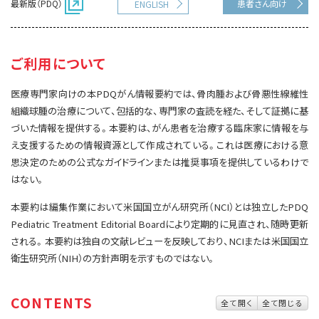
最新版（PDQ）
患者さん向け
ENGLISH
サイト内検索
お問い合わせ
遺伝学的情報
統合、代替、補完療法
ご利用について
医療専門家向けの本PDQがん情報要約では、骨肉腫および骨悪性線維性
組織球腫の治療について、包括的な、専門家の査読を経た、そして証拠に基
づいた情報を提供する。本要約は、がん患者を治療する臨床家に情報を与
え支援するための情報資源として作成されている。これは医療における意
思決定のための公式なガイドラインまたは推奨事項を提供しているわけで
はない。
本要約は編集作業において米国国立がん研究所（NCI）とは独立したPDQ
Pediatric Treatment Editorial Boardにより定期的に見直され、随時更新
される。本要約は独自の文献レビューを反映しており、NCIまたは米国国立
衛生研究所（NIH）の方針声明を示すものではない。
CONTENTS
全て開く
全て閉じる