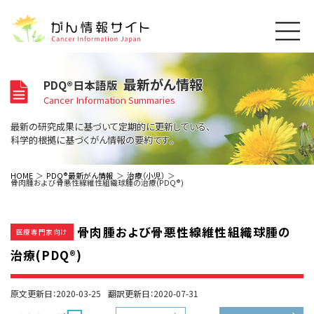
このサイトについて
最新がん情報
PDQ®日本語版
About Cancer Information Japan
Cancer Information Summaries
ご利用規約
がんの種類
最新の研究成果に基づいて定期的に更新している、
Cancer Types
プライバシーポリシー
科学的根拠に基づくがん情報の要約です。
お問い合わせ
脳神経
泌尿器
内分泌
最新がん情報
HOME
PDQ®最新がん情報
治療（小児）
骨肉腫および骨悪性線維性組織球腫の治療(PDQ®)
Summaries
寄附・協賛のお願い
眼
婦人科
原発不明
寄附・協賛一覧
頭頸部
皮膚
治療（成人）
がん用語辞書
小児
骨肉腫および骨悪性線維性組織球腫の
沿革
Dictionary
医療専門家向け
呼吸器
骨軟部
治療（小児）
支持療法と緩和ケア
治療(PDQ®)
関連リンク
支持療法と緩和ケア
乳腺
造血器
お知らせ一覧
補完代替医療
News
スクリーニング（検診）
消化管
AIDs関連
原文更新日：2020-03-25
翻訳更新日：2020-07-31
予防
肝胆膵
胚細胞
全般