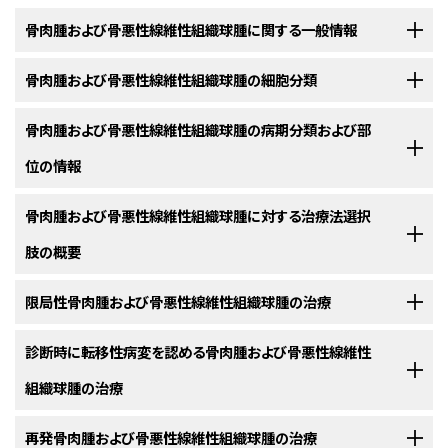
骨肉腫および骨悪性線維性組織球腫に関する一般情報
小児および青年のがん患者の生存において、劇的な改善が達成されてい
骨肉腫および骨悪性線維性組織球腫の細胞分類
る。1975年から2010年の間に、小児がんの死亡率は50％以上低下した。
骨肉腫では、5年生存率が同じ期間に15歳未満の小児において40％か
[
1
]
骨肉腫は、腫瘍細胞が骨または類骨組織を直接形成していることを特徴と
骨肉腫および骨悪性線維性組織球腫の病期分類および部
ら76％に、15～19歳の青年において56％から約66％に増加したが、1980年
する悪性腫瘍である。世界保健機関（WHO）による骨腫瘍の組織学的分類
位の情報
代以降は実質的に改善していない。
[
2
]
は、骨肉腫を骨内（髄質）骨肉腫と表在性（周辺）骨肉腫
に分け、
[
1
]
[
2
]
[
3
]
それぞれのグループに多くの亜型を認めている。
骨格系悪性腫瘍にはEnnekingの病期分類システムが歴史的に用いられて
骨肉腫および骨悪性線維性組織球腫に対する治療法選択
疾患の概要
いた。
この病期分類システムでは、原発腫瘍の侵攻性を
コンパートメント
[
1
]
骨内（髄質）骨肉腫
肢の概要
内
または
コンパートメント外
の記述子により推測していた。米国がん合同委
骨肉腫は、主として青年および若年成人に発生する。米国国立がん研究所
員会による悪性骨腫瘍のためのTNM（腫瘍、リンパ節、転移）病期分類シス
（National Cancer Institute）のSurveillance, Epidemiology, and End
治療が成功するためには一般に、効果的な全身化学療法と臨床的に検出可
限局性骨肉腫および骨悪性線維性組織球腫の治療
テムは、小児骨肉腫に広く用いられておらず、患者は予後的病期グループに
Resultsプログラムのデータをレビューした結果、0～24歳の人で毎年100万
能な病変すべての完全切除を併用する必要がある。荷重がかかる骨に腫瘍
基づいて層別化されていない。
人当たり4.4例という骨肉腫症発生率が推定された。
米国勢調査局で
[
3
]
を有する患者には、患肢温存手術の妨げとなる病的骨折を防止するため、
手術および化学療法を受ける限局性骨肉腫患者の5年全生存率（OS）は62
診断時に転移性病変を認める骨肉腫および骨悪性線維性
は、2010年にはこの年齢範囲の人口は1億1000万人であり、小児および25
骨内通常型骨肉腫。
最もよくみられる病理学的亜型は骨
保護的な荷重負荷が推奨される。
骨肉腫は、治療目的で以下の1つとして記述される：
～65％である。
限局性骨肉腫患者にとって完全な外科的切除はきわめ
[
1
]
歳未満の若年成人において年間約450例が発生すると推定された。
組織球腫の治療
内通常型骨肉腫であり、壊死範囲、異型細胞分裂、および悪性
て重要である；しかしながら、手術単独で治療された患者の80％以上が転
骨肉腫が明らかになった患者または骨肉腫が疑われる患者は、骨肉腫の外
類骨組織および/または軟骨形成を特徴とする。その他の亜型
移性腫瘍を発生させる。
ランダム化臨床試験により、切除可能な限局性
[
2
]
骨肉腫は小児腫瘍の約5％を占めている。小児および青年において、骨肉腫
科的治療に詳しい整形外科腫瘍医による初期評価を必ず受ける必要があ
ははるかにまれであり、いずれも発生頻度は5％未満である。
骨肉腫を有する患者の約20～25％は、臨床的に検出可能な転移性病変を
再発骨肉腫および骨悪性線維性組織球腫の治療
原発性骨肉腫患者の再燃または再発予防に補助化学療法が有効であるこ