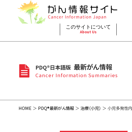
このサイトについて
About Us
脳神
治療（
ご利
このサイトについて
がんの種類
最新がん情報
眼
治療（
最新がん情報
PDQ®日本語版
プライ
About Cancer Information Japan
Cancer Types
Summaries
頭頸
支持療
Cancer Information Summaries
お問
呼吸
スクリ
HOME
PDQ®最新がん情報
治療（小児）
小児多発性内