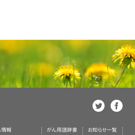
ーゼ阻害薬は腫瘍の増殖に必要
類によって、患者さんが受ける
療には
セルペルカチニブ
が用いら
ーゼ阻害薬は
腫瘍
の増殖に必要
）
タ照会）は、米国国立がん研究所が提供する総
ルカチニブ
は甲状腺髄様がんの
ルカチニブ
を投与する臨床試験
ルカチニブを投与する
臨床試験
ースには、がんの予防や発見、遺伝学
語）
最新かつ公表済みの情報を要約して収
ルカチニブを投与する臨床試験
ージョンが利用可能です。専門家向け
する
います。患者さん向けの要約は、理解
ずれの場合も、がんに関する正確かつ
分泌系の腺や臓器を侵すまれ
約は
スペイン語
版も利用可能です。
つかの種類があり、種類によ
ているNCI支援のがん臨床試験を探
ます。MEN症候群の主な種
に対応しておりません。）。がんの種
の他の資源については、以下をご覧く
、米国国立衛生研究所（National
MEN1症候群では通常、下垂
、臨床試験を検索できます。臨床試験
も行われます。
り、NIHは連邦政府における生物医学研究の中
EN2症候群では通常、甲状
ビューに基づいて作成されたものであ
の種の腫瘍には良性（がんで
ているNCI支援のがん臨床試験を探
ります。
に対応しておりません。）。がんの種
、臨床試験を検索できます。臨床試験
ん情報
がん用語辞書
お知らせ一覧