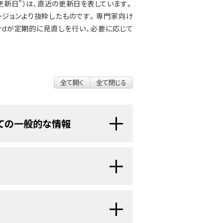
更新日"）は、直近の更新日を表しています。
ジョンより抜粋したものです。専門家向け
ial Boardが定期的に見直しを行い、必要に応じて
全て開く
全て閉じる
ての一般的な情報
泌系を侵す遺伝性疾患です。
腺
や
細胞
で構成されています。
MEN
（
がん
ではない）または
悪性
（がん）の
在します。