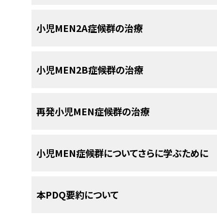
その中には
標準治療
（現在使用されている治療法）
副甲状腺機能亢進症
は
MEN1症候群
で最もよくみ
のものもあります。治療法の臨床試験とは、既存の
MEN症候群にはいくつかの種類があり、
小児MEN2A症候群の治療
は原発性副甲状腺機能亢進症の小児は、3つ以上
を引き起こすことがあります。
んのための新しい治療法について情報を集めたり
受けることがあります。必要に応じて、
膵
島細胞
複数の臨床試験で現在の標準治療より新しい治療
MEN1症候群に関連する
病態
に対する治療も行われ
MEN症候群には、主に
MEN1
と
MEN2
の2種類があ
甲状腺髄様がん
は
MEN2A症候群
に関連しています
になった場合は、その新しい治療法が標準治療とな
小児MEN2B症候群の治療
候群
と
MEN2B症候群
という2種類のサブグループ
定の変化がみられる小児は、
がん
の
診断
を受ける
NCIの
臨床試験検索
から、現在患者さんを受け入れ
小児がんはまれな疾患ですので、臨床試験への参
家族性甲状腺髄様がん
が含まれます。
生確率を下げる処置として、通常は5歳までに
甲状
すことができます（なお、このサイトは日本語検索
にはまだ治療を始めていない患者さんのみを対象と
必要に応じて、
褐色細胞腫
や
副甲状腺機能亢進症
侵攻性の
甲状腺がん
の病型である
甲状腺髄様が
類、患者さんの年齢、試験が実施される場所から
再発小児MEN症候群の治療
す。MEN2B症候群で
RET
遺伝子
に特定の変化がみ
についての
一般的な情報
もご覧いただけます。
MEN2A症候群で甲状腺髄様がんを患っている小児
MEN症候群の小児の治療では、小児がん
を下げる処置として、
甲状腺
を切除する
手術
を受け
す。標的療法とは、特定のがん
細胞
を認識し攻撃す
が治療計画を作成するべきです。
再発
した（再び現れた）
MEN症候群
に関連する
がん
いる治療法の一種です。標的療法では一般に、
化学
MEN2B症候群で甲状腺髄様がんを患っている小児
小児MEN症候群についてさらに学ぶために
ります：
細胞に及ぼす害が少なくなります。
この疾患の治療は、
小児腫瘍医
（小児
がん
の治療を
す。標的療法とは、特定のがん
細胞
を認識し攻撃す
腫瘍医は、小児がんの治療に精通し、特定の
医療
分
いる治療法の一種です。標的療法では一般に、
化学
米国国立がん研究所
が提供している
MEN症候群
と協力しながら治療に取り組んでいきます。具体的
細胞に及ぼす害が少なくなります。
本PDQ要約について
をご覧ください：
ます：
患者さんの
腫瘍
のサンプルを検査し、
遺伝子