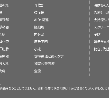
MEN1症候群は多くの場合に、副甲状腺や
脳神経
骨軟部
治療（成人
チャイルドライフスペシャリスト
。
このPDQがん情報要約では、小児多発性内分泌腫
起こします。
小児がん（英語）
眼
造血器
治療（小児
新の情報を記載しています。患者さんとそのご家
頭頸部
AIDs関連
支持療法
小児がんのためのCureSearch（英語）
通常、MEN1症候群の
診断
は、腫瘍が
副甲状腺
、
下
することを目的としています。医療に関する決定
呼吸器
胚細胞
スクリーニ
は
臓器
に認められる場合に下されます。腫瘍は過
奨を示すものではありません。
小児がん治療の晩期合併症（晩期障害）
乳腺
内分泌
予防
実施される検査法は患者さんのMEN症候群
症状
を引き起こすことがあります。徴候や症状は
消化管
原発不明
遺伝学的
よって異なります。MEN1症候群はウェルナー症候
査読者および更新情報
がんの青年および若年成人（英語）
MEN1症候群
、
MEN2A症候群
、
MEN2B症候群
の治
肝胆膵
小児
統合、代
予後
（
回復
の見込み）は通常、良好です。
ションをご覧ください。
泌尿器
支持療法と緩和ケア
PDQがん情報要約は、編集委員会が作成し、最新
がんの小児：ご両親のための手引き（英語）
婦人科
補完代替医療
MEN1症候群に伴う
病態
で最もよくみられるものは
集委員会はがんの治療やがんに関する他の専門知
この他にも新しい治療法が臨床試験で検証
小児と青年のがん（英語）
腺機能亢進症（
副甲状腺ホルモン
）では、以下のよ
皮膚
ています。要約は定期的に見直され、新しい情報
全般
（"原文更新日"）は、直近の更新日を表しています。
臨床試験
に関する情報は、
NCIのウェブサイト
から入
病期分類（英語）
。
患者さん向けの本要約に記載された情報は、専門
責任を負うことはできません。診断・治療の決定の際は十分ご留意ください。詳しくは
こ
がんへの対処法（英語）
小児MEN症候群の治療は副作用を引き起こ
す。専門家向けバージョンは、
PDQ Pediatric Tre
腎
結石。
に見直しを行い、必要に応じて更新しています。
がんについて主治医に尋ねる質問（英語）
がんの治療中に発生する
副作用
に関する詳しい情