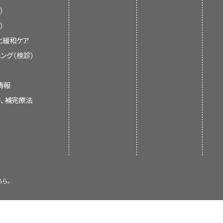
下垂体、膵島細胞の腫瘍を引き
）
瘍（MEN）症候群の治療に関する最
）
族および介護者に情報を提供し、支援
と緩和ケア
垂体
、
膵
島細胞
のうち、2つの腺また
を行うための正式なガイドラインや推
ング（検診）
剰なホルモンを分泌し、特定の
徴候
や
の種類によって異なります。
、腫瘍が分泌するホルモンの種類に
情報
群とも呼ばれます。
療については、本要約の治療のセク
替、補完療法
の情報に基づいて更新しています。編
、
副甲状腺機能亢進症
です。副甲状
識を有する専門家によって構成され
されています。
うな徴候や症状がみられます：
があれば更新されます。各要約の日付
手することができます。
家向けバージョンより抜粋したもので
ちら。
すことがあります。
atment Editorial Board
が定期的
報については、
副作用（英語）
のペー