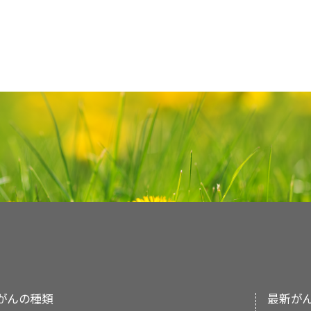
チロシンキナーゼ阻害薬
療法：チロシンキナ
臨床試験
への参加。遺伝子に生じた変化の種
な信号を阻害します。甲状腺髄様がんの治
PDQについて
標的療法
の種類は異なります。
れます。
チロシンキナーゼ阻害薬
療法：チロシンキナ
遺伝性がん感受性症候群の遺伝子検査（英語
PDQ（Physician Data Query：医師デー
小児科医
。
な信号を阻害します。
バンデタニブ
と
セルペ
RET
遺伝子に変異が生じている腫瘍に
セルペ
RET
遺伝子に変異が生じている腫瘍にセルペ
括的ながん情報データベースです。PDQデータベ
治療に用いられます。
への参加。
コンピュータ断層撮影（CT）スキャンとがん（英
への参加。
小児外科医
。
的情報、治療、支持療法、補完代替医療に関する
RET
遺伝子に変異が生じている腫瘍にセルペ
載しています。ほとんどの要約について、2つのバ
がん標的療法（英語）
画像を拡大
病理医
。
への参加。
の要約には、詳細な情報が専門用語で記載されて
しやすい平易な表現を用いて書かれています。い
多発性内分泌腫瘍（MEN）症候群は、内
小児
内分泌科医
。
最新の情報を提供しています。また、ほとんどの要
な遺伝性疾患です。MEN症候群にはいく
NCIの
臨床試験検索
から、現在患者さんを受け入れ
って発生する病態やがんの種類が異なり
小児専門看護師
。
すことができます（なお、このサイトは日本語検索
小児
がん
に関する情報と一般的ながんに関するそ
PDQはNCIが提供する1つのサービスです。NCIは
類にはMEN1とMEN2の2つがあります。
類、患者さんの年齢、試験が実施される場所から
必要に応じて、
褐色細胞腫
などの
病態
に対する治療
ださい：
Institutes of Health：NIH）の一部であ
ソーシャルワーカー
。
体、副甲状腺、膵臓に腫瘍が生じます。M
についての
一般的な情報
もご覧いただけます。
心機関です。PDQ要約は独立した医学文献のレ
腺、副甲状腺、副腎に腫瘍が生じます。こ
NCIの
臨床試験検索
から、現在患者さんを受け入れ
リハビリテーション専門家
。
り、NCIまたはNIHの方針声明ではありません。
はない）のものと、悪性（がん）のものがあ
すことができます（なお、このサイトは日本語検索
類、患者さんの年齢、試験が実施される場所から
心理士
。
がんの種類
最新が
本要約の目的
についての
一般的な情報
もご覧いただけます。
がんについて（英語）