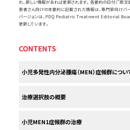
れ、新しい情報があれば更新されます。各要約の日付（"原文
患者さん向けの本要約に記載された情報は、専門家向けバー
バージョンは、PDQ Pediatric Treatment Editor
更新しています。
CONTENTS
小児多発性内分泌腫瘍（MEN）症候群につい
多発性内分泌腫瘍（MEN）症候群は、内分
治療選択肢の概要
内分泌系
は、
ホルモン
を生産して
血液
中に放出する
症候群
は、
過形成
（正常細胞の過剰な増殖）や
良性
MEN症候群の小児には様々な治療法が存
小児MEN1症候群の治療
腫瘍
を引き起こす場合があります。