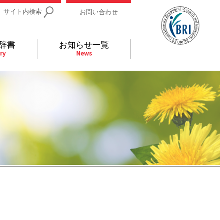
サイト内検索
お問い合わせ
辞書
お知らせ一覧
ry
News
IDs関連
小児
関連リンク
細胞
支持療法と緩和ケア
分泌
補完代替医療
発不明
全般