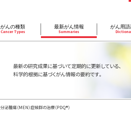
がんの種類
最新がん情報
がん用語
Cancer Types
Summaries
Dictiona
経
成人）
乳腺
婦人科
予防
A
用規約
寄附・協賛のお願い
小児）
消化管
皮膚
遺伝学的情報
胚
最新の研究成果に基づいて定期的に更新している、
バシーポリシー
寄附・協賛一覧
部
法と緩和ケア
肝胆膵
骨軟部
統合、代替、補完療法
内
科学的根拠に基づくがん情報の要約です。
い合わせ
沿革
器
ーニング（検診）
泌尿器
造血器
原
分泌腫瘍（MEN）症候群の治療（PDQ®）