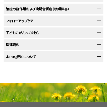
かなど、数多くの要因が検討されます。
す。小児がんを対象とする臨床試験にはいくつかの種類があります。例え
治療の医療機関を探す（英語）
をご覧ください。セカンドオピニオンを提供で
舌下腺は口腔底部の舌の下方に位置する唾液腺です。
ば、治療の臨床試験では、新しい治療法や既存の治療法の新しい利用方法
子どもが唾液腺腫瘍と診断されると、多くの保護者は、そのがんの深刻度や
治療の副作用および晩期合併症（晩期障害）
MRI（磁気共鳴画像）検査
きる医師や病院の情報については、
NCIのCancer Information Service
ま
お子さんの治療計画では、腫瘍についての情報、治療の目標、治療選択肢、
が検証されます。支持療法や緩和ケアの臨床試験では、生活の質を改善す
生存の可能性を知りたくなるでしょう。疾患がどのような経過をたどるかの
で、チャット、電子メール、電話（英語とスペイン語に対応）でお問い合わせく
顎下腺は顎骨の下方に位置する唾液腺です。
起こりうる副作用などが検討対象に含まれます。治療に先立って担当の治
小児科医
る方法が検討され、特にがんの影響やその治療による副作用がみられる人
見通しを予後といいます。予後は、診断時にがんが
リンパ節
や他の部位に転
MRI検査は、磁気、電波、コンピュータを用いて頭部と頸部など体の一部分
がん治療は副作用を引き起こす可能性があります。起こりうる副作用は、受
フォローアップケア
ださい。受診時に聞いておくとよい質問については、
がんについて主治医に
療チームと今後の見通しについて話し合うことが助けになります。実際の進
これらの症状は、唾液腺腫瘍以外の病態によって引き起こされることもあり
が対象になります。
移していたかどうかや、がんが手術で完全に切除されたかどうかに影響を
の精細な連続画像を作成する検査法です。この検査法は核磁気共鳴画像
けている治療の種類、用量、体の反応によって異なります。注意すべき副作
尋ねるべき質問（英語）
をご覧ください。
小児外科医
め方については、NCIの
小児がんの子どもたち：親のための手引き（英語）
を
ます。状況を把握する唯一の方法は、担当医の診察を受けることです。
受けます。小児の唾液腺がんの予後は通常、良好です。
法（NMRI）とも呼ばれます。
用とその対処法について、担当の治療チームとよく話をしてください。
治療を進める中で、定期的に検査や診察が行われます。腫瘍の
子どものがんへの対処
診断
のため
ご覧ください。
NCIの
臨床試験検索
から、参加を受け付けているNCI支援のがん臨床試験
に行われた検査の一部が、治療効果を確認する目的で再び行われることも
放射線腫瘍医
を探すことができます（なお、このサイトは日本語検索に対応しておりませ
治療に対する反応には個人差があり、大きな差がみられる場合もありま
がんの治療中に発生する
副作用
の詳細については、
副作用（英語）
のページ
唾液腺腫瘍に対する治療法には以下のようなものがあります：
あります。治療の継続、変更、中止などの決定がそれらの検査結果に基づい
小児が腫瘍を発症すると、そのご家族全員に対してサポートが必要になりま
関連資料
ん。）。この検索では、がんの種類、お子さんの年齢、試験が実施されている
す。保護者が子どもの予後について知りたい場合は、担当のがん治療チー
をご覧ください。
病理医
て判断されることもあります。
す。この困難な時期には、保護者が自分自身のことに気を配ることが重要
場所に基づいて試験を絞り込むことができます。他の組織によって支援され
ムと話をするのが最善です。
になります。担当の治療チームやご家族や地域の人々に助けを求めましょ
がん治療による問題のうち、治療後6カ月以降に始まって月単位または年単
小児がんに関するさらなる情報や、がん全般に関するその他の資料につい
本PDQ要約について
ている臨床試験は、ClinicalTrials.govウェブサイトで探すことができます。
治療が終わってからも度々受けることになる検査もあります。それらの検査
耳鼻咽喉科医
う。詳細については、
小児がん患者さんのご家族のために
という記事と、
小
位で続くものは、晩期合併症（晩期障害）と呼ばれます。がん治療の晩期合
ては、以下をご覧ください：
の結果から、患者さんの状態の変化や腫瘍が再発したかどうかを知ること
探し方や参加方法など、臨床試験の詳細については、
患者さんと介護者のた
児がんの子どもたち：親のための手引き（英語）
という冊子をご覧ください。
併症（晩期障害）には以下のようなものがあります：
小児専門看護師
ができます。
PDQについて
最も一般的な治療法は、唾液腺腫瘍または唾液腺がんを切除
めの臨床試験情報（英語）
をご覧ください。
する手術です。手術で耳下腺を切除する場合は、
顔面神経
の
ソーシャルワーカー
PDQ（Physician Data Query：医師データ照会）は、米国国立がん研究所
損傷を回避するための特別な処置が必要になります。詳細に
（NCI）が提供する総括的ながん情報データベースです。PDQデータベース
ついては、
手術によるがん治療（英語）
をご覧ください。
がんについて（英語）
リハビリテーション専門家
には、がんの予防や発見、遺伝学的情報、治療、支持療法、補完代替医療に
以下のような身体的な問題：
関する最新かつ公表済みの情報を要約して収載しています。ほとんどの要
唾液腺がんの手術の後に放射線療法が行われることもありま
小児がん（英語）
心理士
約について、2つのバージョンが利用可能です。専門家向けの要約には、詳
す。放射線療法は、高エネルギーX線などの放射線を利用し