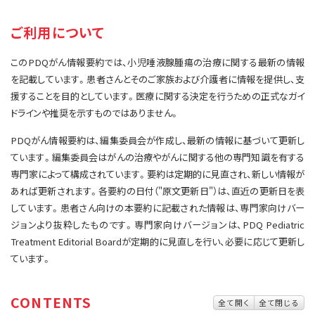
サイト内検索
お問い合わせ
遺伝学的情報
ご利用について
統合、代替、補完療法
このPDQがん情報要約では、小児唾液腺腫瘍の治療に関する最新の情報
を記載しています。患者さんとそのご家族および介護者に情報を提供し、支
援することを目的としています。医療に関する決定を行うための正式なガイ
ドラインや推奨を示すものではありません。
PDQがん情報要約は、編集委員会が作成し、最新の情報に基づいて更新し
ています。編集委員会はがんの治療やがんに関する他の専門知識を有する
専門家によって構成されています。要約は定期的に見直され、新しい情報が
あれば更新されます。各要約の日付（"原文更新日"）は、直近の更新日を表
しています。患者さん向けの本要約に記載された情報は、専門家向けバー
ジョンより抜粋したものです。専門家向けバージョンは、PDQ Pediatric
Treatment Editorial Boardが定期的に見直しを行い、必要に応じて更新し
ています。
CONTENTS
全て開く
全て閉じる