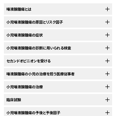
唾液腺腫瘍とは
唾液腺腫瘍は、唾液腺の組織が
小児唾液腺腫瘍の原因とリスク因子
異常
に増殖したものです。良性（がんではな
い）の場合もあれば、悪性（がん）の場合もあります。良性腫瘍は体のほかの
部位に転移することはありませんが、際限ない増殖や周辺組織の圧迫を阻
小児の唾液腺腫瘍は、唾液腺細胞の挙動、特に成長して新しい細胞に分裂
小児唾液腺腫瘍の症状
止するために治療が必要になることがあります。悪性腫瘍はほかの部位に
する過程での挙動に特定の変化が生じることで発生します。そうした細胞の
転移する可能性があり、がん細胞を死滅させる治療の対象になります。唾
変化が生じる正確な原因は多くの場合、不明です。がんの発生の詳細につ
小児の唾液腺腫瘍では、腫瘍が大きくなるまで症状が現れないことがありま
小児唾液腺腫瘍の診断に用いられる検査
液腺腫瘍が小児に発生することはまれです。
いて、
がんとは何か（英語）
をご覧ください。
す。以下の症状がみられる場合は、お子さんの担当医に相談するべきです：
お子さんに唾液腺腫瘍を示唆する症状がみられる場合、それらの原因が唾
セカンドオピニオンを受ける
唾液腺は唾液を作って口の中に分泌しています。唾液には食物の消化を助
リスク因子とは、疾患が発生する可能性を増大させるあらゆる要因のことで
液腺腫瘍なのか、それとも別の問題なのかを医師が確認する必要がありま
ける
酵素
と、口や喉を感染から保護する
抗体
が含まれています。主要な唾
す。がんに対して
化学療法
または放射線療法を受けた経験があることは、
す。医師は症状がいつから始まり、どのくらいの頻度で起きているかを質問
子どもの診断を確定して治療計画を立てるにあたって、保護者はセカンドオ
唾液腺腫瘍の小児の治療を担う医療従事者
液腺として、以下の3つが左右にあります：
小児唾液腺腫瘍のリスク因子の1つです。このリスク因子をもっている全て
します。医師はまた、保護者に小児の
病歴
と
家族歴
をたずね、
身体診察
を行
ピニオンを求めることができます。セカンドオピニオンを求めるときは、最初
の小児が唾液腺腫瘍を発症するわけではありません。また、リスク因子が
耳、頬、顎、唇の近く、または口の中のしこり（痛みがない場合も
います。それらの結果に応じて、ほかの検査を勧めることもあります。それ
の担当医に医学的検査の結果と報告書を提供してもらい、それらを別の医
唾液腺腫瘍の治療は、小児がんの治療を専門とする小児腫瘍医が監督しま
小児唾液腺腫瘍の治療
認められない小児が発症することもあります。お子さんにリスクがあるかも
あり）
らの検査の結果は、唾液腺腫瘍と診断された場合に保護者と担当医で治療
師と共有する必要があります。2人目の医師は、病理報告書、スライド、検査
す。小児腫瘍医は、小児がんの治療に精通しつつ、同時に特定の医療分野
しれないと思われる場合は、担当の医師に相談してください。
計画を立てるのに役立ちます。
画像を確認します。そして、最初の医師の見解に同意するか、治療計画の変
を専門とする他の医療従事者と協力しながら治療に取り組んでいきます。ほ
小児と青年の唾液腺腫瘍に対する治療法には様々なものがあります。保護
臨床試験
顔面のしびれや顔面筋の筋力低下
更を提案したり、患者さんの腫瘍について新たな情報を提供したりします。
かにも以下の専門家が関与することがあります：
耳下腺は左右の耳の前下方に位置する最も大きな唾液腺で
者と担当のがん治療チームが協力して、治療法を決定します。お子さんの全
小児の唾液腺腫瘍の診断に用いられることがある検査として、以下のもの
す。大半の唾液腺腫瘍は、この唾液腺から発生します。
体的な健康状態や、腫瘍が新たに診断されたものかそれとも再発したもの
患者さんによっては、臨床試験への参加が選択肢の1つになる場合もありま
小児唾液腺腫瘍の予後と予後因子
治まらない顔面の痛み
があります：
医師を選んでセカンドオピニオンを受けるプロセスの詳細については、
がん