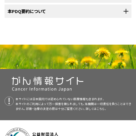
出生時にはみられません。血管腫は多くの場合、およそ5カ月かけて大きく
づいて判断されることもあります。
せ、それによって生じたエコーを利用する検査法です。このエコーを基に
ソノ
す。この困難な時期には、保護者が自分自身のことに気を配ることが重要
覧ください。
をご覧ください。
なり、その後拡大が止まります。それから数年かけてゆっくりと消失します
グラム
と呼ばれる身体組織の画像が描出されます。
になります。担当の治療チームやご家族や地域の人々に助けを求めましょ
小児がんに関するさらなる情報や、がん全般に関するその他の資料につい
本PDQ要約について
治療が終わってからも度々受けることになる検査もあります。それらの検査
が、赤い跡やたるみ、しわが残る場合があります。乳児血管腫は消失した
う。詳細については、
小児がん患者さんのご家族のために
という記事と、
小
がん治療による問題のうち、治療後6カ月以降に始まって月単位または年単
ては、以下をご覧ください：
の結果から、患者さんの状態の変化や腫瘍が再発したかどうかを知ること
後、まれに再発することがあります。
小児血管形成異常専門医（小児脈管腫瘍の治療の専門家）
児がんの子どもたち：親のための手引き（英語）
という冊子をご覧ください。
位で続くものは、晩期合併症（晩期障害）と呼ばれます。治療の晩期合併症
ができます。
PDQについて
（晩期障害）には以下のようなものがあります：
乳児血管腫は、皮膚、皮下組織、臓器内など、体のあらゆる部位に発生する
小児外科医
フォローアップ検査の詳細については、
小児脈管腫瘍の診断に用いられる検
可能性があります。頭頸部の皮膚に最もよくみられます。血管腫は単一の
PDQ（Physician Data Query：医師データ照会）は、米国国立がん研究所
査
をご覧ください。
病変である場合もあれば、広範囲にわたる1つ以上の病変として生じる場合
（NCI）が提供する総括的ながん情報データベースです。PDQデータベース
小児皮膚科医
軟部肉腫についてのホームページ（英語）
や、体の様々な部位で複数の病変としてみられる場合もあります。広範囲に
には、がんの予防や発見、遺伝学的情報、治療、支持療法、補完代替医療に
小児血液専門医および腫瘍医
及ぶ血管腫、1つの臓器を侵す血管腫、または複数の病変がある血管腫は、
関する最新かつ公表済みの情報を要約して収載しています。ほとんどの要
CTスキャンとがん（英語）
身体的な問題
何らかの問題を引き起こす可能性が高いと考えられます。
約について、2つのバージョンが利用可能です。専門家向けの要約には、詳
整形外科医
細な情報が専門用語で記載されています。患者さん向けの要約は、理解し
がんについて（英語）
気分、感情、思考、学習、記憶における変化
やすい平易な表現を用いて書かれています。いずれの場合も、がんに関する
放射線腫瘍医
正確かつ最新の情報を提供しています。また、ほとんどの要約は
小児がん（英語）
スペイン語
二次がん（新たに発生するがん）
本サイトには日本国内では認められていない医療情報も含まれます。
版も利用可能です。
小児専門看護師
本サイトのご利用によって万一損害を被られましても、当機関は一切責任を負うことはでき
気道の血管腫は通常、あごひげのように見える顔面の大きな血
小児がんのためのCureSearch（英語）
ません。診断・治療の決定の際は十分ご留意ください。詳しくは
こちら。
PDQはNCIが提供する1つのサービスです。NCIは、米国国立衛生研究所
管腫を伴って発生します。気道の血管腫は気道を狭くし、呼吸
リハビリテーション専門家
（National Institutes of Health：NIH）の一部であり、NIHは連邦政府にお
がんの青年および若年成人（英語）
困難を引き起こすことがあります。
ける生物医学研究の中心機関です。PDQ要約は独立した医学文献のレ
晩期合併症（晩期障害）には治療やコントロールが可能なものもあります。
心理士
画像を拡大する
小児と青年のがん（英語）
眼周囲の血管腫は、眼や眼の周辺の組織に生じます。視覚障
ビューに基づいて作成されたものであり、NCIまたはNIHの方針声明ではあ