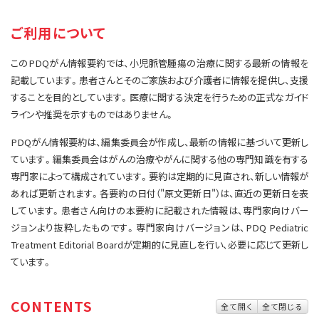
サイト内検索
お問い合わせ
遺伝学的情報
ご利用について
統合、代替、補完療法
このPDQがん情報要約では、小児脈管腫瘍の治療に関する最新の情報を
記載しています。患者さんとそのご家族および介護者に情報を提供し、支援
することを目的としています。医療に関する決定を行うための正式なガイド
ラインや推奨を示すものではありません。
PDQがん情報要約は、編集委員会が作成し、最新の情報に基づいて更新し
ています。編集委員会はがんの治療やがんに関する他の専門知識を有する
専門家によって構成されています。要約は定期的に見直され、新しい情報が
あれば更新されます。各要約の日付（"原文更新日"）は、直近の更新日を表
しています。患者さん向けの本要約に記載された情報は、専門家向けバー
ジョンより抜粋したものです。専門家向けバージョンは、PDQ Pediatric
Treatment Editorial Boardが定期的に見直しを行い、必要に応じて更新し
ています。
CONTENTS
全て開く
全て閉じる