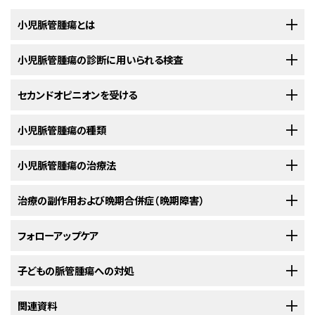
小児脈管腫瘍とは
小児
小児脈管腫瘍の診断に用いられる検査
脈管腫瘍
は、
血管
または
リンパ管
の異常な増殖で、体内のあらゆる部
位に発生する可能性があります。この種の腫瘍は、良性（がんではないこと
を意味する）の場合もあれば、がんの場合もあります。脈管腫瘍の種類は数
小児に脈管腫瘍を示唆する症状（皮膚上または皮下の変色）がみられる場
セカンドオピニオンを受ける
多くあります。最もよくみられるものは
乳児血管腫
であり、これは通常自然
合、それらの原因が脈管腫瘍なのか、それとも別の問題なのかを医師が確
に消失する良性腫瘍です。
認する必要があります。医師は症状がいつから始まり、どのくらいの頻度で
子どもの診断を確定して治療計画を立てるにあたって、保護者はセカンドオ
小児脈管腫瘍の種類
起きているかを質問します。医師はまた、保護者に小児の
病歴
と
家族歴
をた
ピニオンを求めることができます。セカンドオピニオンを求めるときは、最初
ずね、
身体診察
を行います。それらの結果に応じて、ほかの検査を勧めるこ
の担当医に医学的検査の結果と報告書を提供してもらい、それらを別の医
小児脈管腫瘍の治療法
良性腫瘍
ともあります。それらの検査の結果は、脈管腫瘍と診断された場合に保護
師と共有する必要があります。2人目の医師は、病理報告書、スライド、検査
者と担当医で治療計画を立てるのに役立ちます。
画像を確認します。そして、最初の医師の見解に同意するか、治療計画の変
治療の副作用および晩期合併症（晩期障害）
良性脈管腫瘍はがんではありません。
脈管腫瘍の小児の治療を担う医療従事者
更を提案したり、患者さんの腫瘍について新たな情報を提供したりします。
小児の脈管腫瘍の診断に用いられることがある検査として、以下のものが
心臓腫瘍の治療は副作用を引き起こすことがあります。起こりうる副作用
フォローアップケア
乳児血管腫
小児脈管腫瘍の治療は、小児がんの治療を専門とする小児腫瘍医が監督し
あります：
医師を選んでセカンドオピニオンを受けるプロセスの詳細については、
医療
は、受けている治療の種類、用量、および体の反応によって異なる場合があ
ます。小児腫瘍医は、小児がんの治療に精通しつつ、同時に特定の医療分
機関を探す（英語）
をご覧ください。セカンドオピニオンを提供できる医師や
乳児血管腫（苺状血管腫とも呼ばれます）は、小児において最も多く見られ
ります。注意すべき副作用とその対処法について、担当の治療チームとよく
治療を進める中で、定期的に検査や診察が行われます。脈管腫瘍の診断の
子どもの脈管腫瘍への対処
野も専門とする他の医療従事者と協力しながら治療に取り組んでいきます。
超音波検査
病院の情報については、
NCIのCancer Information Service
まで、チャット、
る種類の良性脈管腫瘍です。血管を形成するはずの未熟な細胞が、そうな
話をしてください。
ために行われた検査の一部が、治療効果を確認する目的で再び行われるこ
ほかにも以下の専門家が関与することがあります：
電子メール、電話（英語とスペイン語に対応）でお問い合わせください。受診
らず腫瘍になることで発生します。生後3～6週に発症する傾向があり、通常
ともあります。治療の継続、変更、中止などの決定がそれらの検査結果に基
超音波検査は、周波数の高い音波（超音波）を体内の組織や臓器に反射さ
小児が腫瘍を発症すると、そのご家族全員に対してサポートが必要になりま
関連資料
時に聞いておくとよい質問については、
主治医に尋ねるべき質問（英語）
をご
がんの治療中に発生する
副作用
の詳細については、
副作用（英語）
のページ