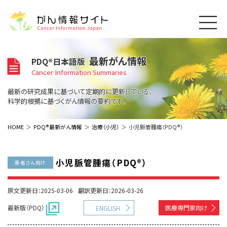
このサイトについて
最新がん情報
PDQ®日本語版
About Cancer Information Japan
Cancer Information Summaries
ご利用規約
がんの種類
最新の研究成果に基づいて定期的に更新している、
Cancer Types
プライバシーポリシー
科学的根拠に基づくがん情報の要約です。
お問い合わせ
脳神経
泌尿器
内分泌
最新がん情報
HOME
PDQ®最新がん情報
治療（小児）
小児脈管腫瘍（PDQ®）
Summaries
寄附・協賛のお願い
眼
婦人科
原発不明
寄附・協賛一覧
頭頸部
皮膚
治療（成人）
がん用語辞書
小児
小児脈管腫瘍（PDQ®）
患者さん向け
沿革
Dictionary
呼吸器
骨軟部
治療（小児）
支持療法と緩和ケア
関連リンク
支持療法と緩和ケア
乳腺
造血器
原文更新日：2025-03-06
翻訳更新日：2026-03-26
お知らせ一覧
補完代替医療
News
スクリーニング（検診）
消化管
AIDs関連
最新版（PDQ）
医療専門家向け
ENGLISH
予防
肝胆膵
胚細胞
全般