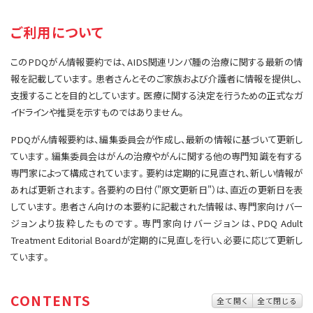
サイト内検索
お問い合わせ
遺伝学的情報
ご利用について
統合、代替、補完療法
このPDQがん情報要約では、AIDS関連リンパ腫の治療に関する最新の情
報を記載しています。患者さんとそのご家族および介護者に情報を提供し、
支援することを目的としています。医療に関する決定を行うための正式なガ
イドラインや推奨を示すものではありません。
PDQがん情報要約は、編集委員会が作成し、最新の情報に基づいて更新し
ています。編集委員会はがんの治療やがんに関する他の専門知識を有する
専門家によって構成されています。要約は定期的に見直され、新しい情報が
あれば更新されます。各要約の日付（"原文更新日"）は、直近の更新日を表
しています。患者さん向けの本要約に記載された情報は、専門家向けバー
ジョンより抜粋したものです。専門家向けバージョンは、PDQ Adult
Treatment Editorial Boardが定期的に見直しを行い、必要に応じて更新し
ています。
CONTENTS
全て開く
全て閉じる