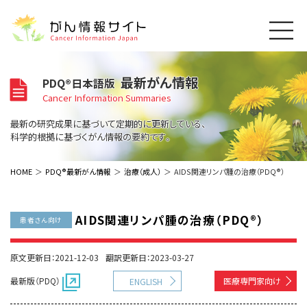
このサイトについて
最新がん情報
PDQ®日本語版
About Cancer Information Japan
Cancer Information Summaries
ご利用規約
がんの種類
最新の研究成果に基づいて定期的に更新している、
Cancer Types
プライバシーポリシー
科学的根拠に基づくがん情報の要約です。
お問い合わせ
脳神経
泌尿器
内分泌
最新がん情報
HOME
PDQ®最新がん情報
治療（成人）
AIDS関連リンパ腫の治療（PDQ®）
Summaries
寄附・協賛のお願い
眼
婦人科
原発不明
寄附・協賛一覧
頭頸部
皮膚
治療（成人）
がん用語辞書
小児
AIDS関連リンパ腫の治療（PDQ®）
患者さん向け
沿革
Dictionary
呼吸器
骨軟部
治療（小児）
支持療法と緩和ケア
関連リンク
支持療法と緩和ケア
乳腺
造血器
原文更新日：2021-12-03
翻訳更新日：2023-03-27
お知らせ一覧
補完代替医療
News
スクリーニング（検診）
消化管
AIDs関連
最新版（PDQ）
医療専門家向け
ENGLISH
予防
肝胆膵
胚細胞
全般