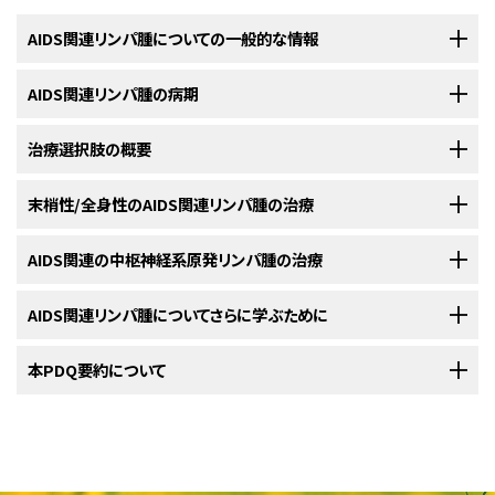
AIDS関連リンパ腫についての一般的な情報
AIDS関連リンパ腫の病期
AIDS関連リンパ腫は、後天性免疫不全症候群（AIDS）の患者さんのリ
ンパ系から悪性（がん）細胞が発生する疾患です。
治療選択肢の概要
AIDS関連リンパ腫の診断がついた後には、がん細胞のリンパ系内部
AIDS
は
ヒト免疫不全ウイルス
（HIV）によって引き起こされる疾患で、このウ
での拡がりや他の部位への転移の有無を明らかにするために、さらに
イルスが
免疫系
を攻撃する結果、免疫機能が低下してしまいます。そうなる
検査が行われます。
末梢性/全身性のAIDS関連リンパ腫の治療
AIDS関連リンパ腫の患者さんには様々な治療法が存在します。
と、
感染
や病気に免疫系が対抗できなくなります。さらに、HIVに感染した人
がん
細胞
の
リンパ系
内部での拡がりや他の部位への転移の有無を調べてい
では、感染症、
リンパ腫
、または他の種類の
がん
のリスクが高くなります。特
以下の治療法に関する情報については、
AIDS関連の中枢神経系原発リンパ腫の治療
治療選択肢の概要
のセクションを
AIDS関連
リンパ腫
の患者さんは様々な治療を受けることができます。その
くプロセスは、
病期分類
と呼ばれます。この過程で集められた情報を基にし
定の種類の感染症やリンパ腫などのがんを発症したHIV感染者は、AIDSと
ご覧ください。
中には
標準治療
（現在使用されている治療法）もあれば、
臨床試験
において
て
病期
が判定されます。治療計画を立てるためには病期を把握しておくこと
診断
されます。ときには、AIDSと
AIDS関連
リンパ腫の両方が同時に診断さ
以下の治療法に関する情報については、
AIDS関連リンパ腫についてさらに学ぶために
治療選択肢の概要
のセクションを
検証中のものもあります。治療法の臨床試験とは、既存の治療法を改良し
が重要ですが、
AIDS関連
リンパ腫
は大抵の場合、
診断
された時点ですでに
末梢性/
全身性
の
AIDS関連
リンパ腫
に対する治療法には、以下のようなも
れる場合もあります。AIDSとその治療法に関する情報については
AIDSinfo
ご覧ください。
たり、
がん
の患者さんのための新しい治療法について情報を集めたりするこ
進行
しています。
のがあります：
のウェブサイト（英語）
を参照してください。
とを目的とした
調査研究
です。複数の臨床試験で現在の標準治療より新し
米国国立がん研究所
本PDQ要約について
が提供しているAIDS関連リンパ腫に関する詳しい情報
AIDS関連
中枢神経系原発リンパ腫
に対する治療法には、次のようなものが
い治療法のほうが良好であることが明らかになった場合は、その新しい治療
がんの拡がりを明らかにするために、以下のような検査法や手技が用いら
については、以下をご覧ください：
AIDS関連リンパ腫はがんの一種で、
リンパ系
を侵します。リンパ系は免疫系
あります：
法が標準治療となります。患者さんは臨床試験への参加を検討してもよい
れます：
の一部です。感染や疾患から体を守る働きがあります。
PDQについて
でしょう。臨床試験の中にはまだ治療を始めていない患者さんのみを対象
リンパ系は以下のものから構成されています：
としているものもあります。
併用化学療法
と場合により
標的療法
。
PDQ（Physician Data Query：医師データ照会）は、米国国立がん研究所が