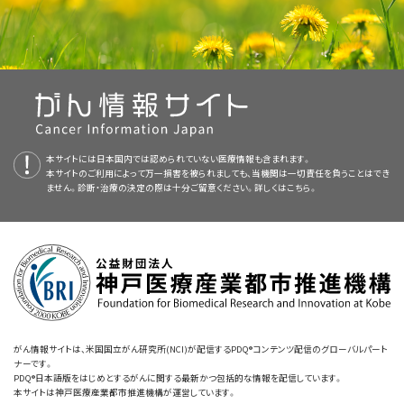
提供する総括的ながん情報データベースです。PDQデータベースには、が
造血幹細胞移植（英語）
AIDS関連リンパ腫の治療は、リンパ腫に対する治療とAIDSに対する
治療に
反応
しないリンパ腫または再発したリンパ腫には、
大量
んの予防や発見、遺伝学的情報、治療、支持療法、補完代替医療に関する最
外照射療法
。
治療を組み合わせたものです。
ガドリニウムを用いたMRI（磁気共鳴画像法）
：磁気、
化学療法
と
幹細胞移植
。
新かつ公表済みの情報を要約して収載しています。ほとんどの要約につい
がん標的療法（英語）
電波
、コンピュータを用いて、
脳
や
脊髄
などの体内領域の精細
て、2つのバージョンが利用可能です。専門家向けの要約には、詳細な情報
AIDS
の患者さんでは
免疫系
の機能が弱まっていますが、治療によってさらに
リンパ液
：
リンパ管
の中を流れて
Tリンパ球
や
Bリンパ球
を運
な連続画像を作成する検査法。まずガドリニウムと呼ばれる物
中枢神経系
（CNS）に転移する可能性が高いリンパ腫には、
髄
が専門用語で記載されています。患者さん向けの要約は、理解しやすい平
免疫系が弱体化する可能性もあります。このため、AIDS関連リンパ腫の患
ぶ、無色の水のような
液体
。
リンパ球
は
白血球
の一種です。
質を患者さんの
静脈
内に
注射
します。ガドリニウムにはがん細
腔内化学療法
。
易な表現を用いて書かれています。いずれの場合も、がんに関する正確か
者さんに対する治療は困難を伴い、AIDSではないリンパ腫患者さんの場合
胞の周辺に集まる性質があるため、撮影された画像ではがん
NCIの
臨床試験検索
から、現在患者さんを受け入れているNCI支援のがん
つ最新の情報を提供しています。また、ほとんどの要約は
スペイン語
版も利
リンパ管：全身に張り巡らされた細い管で、体内の様々な場所
よりも低
用量
の
薬剤
による治療が行われることがあります。
細胞が明るく映し出されます。この検査法は核磁気共鳴画像
臨床試験を探すことができます（なお、このサイトは日本語検索に対応してお
本サイトには日本国内では認められていない医療情報も含まれます。
用可能です。
米国国立がん研究所が提供している一般的な
からリンパ液を集めて血流に戻しています。
がん
情報とその他の資源につ
法（NMRI）とも呼ばれます。
本サイトのご利用によって万一損害を被られましても、当機関は一切責任を負うことはでき
りません。）。がんの種類、患者さんの年齢、試験が実施される場所から、臨
高活性抗レトロウイルス療法
（HAART）は、
HIV
により免疫系が被る損傷を
いては、以下をご覧ください：
ません。診断・治療の決定の際は十分ご留意ください。詳しくは
こちら。
PDQはNCIが提供する1つのサービスです。NCIは、米国国立衛生研究所
床試験を検索できます。臨床試験についての
一般的な情報
もご覧いただけ
軽減するために実施します。HAARTによる治療を行えば、AIDS関連リンパ
リンパ節
：リンパ液のろ過を行う豆のような形をした小さな構
腰椎穿刺
：
脊柱
内から
脳脊髄液
（CSF）を採取する際に用いら
NCIの
臨床試験検索
から、現在患者さんを受け入れているNCI支援のがん
（National Institutes of Health：NIH）の一部であり、NIHは連邦政府にお
ます。
腫の患者さんがより安全に標準以上の用量の抗がん剤投与を受けられるよ
造物で、感染や疾患に対する防御を担う白血球の貯蔵場所に
れる手技。
脊椎
内の2本の骨の間から脊柱内に針を刺し、
脊髄
臨床試験を探すことができます（なお、このサイトは日本語検索に対応してお
ける生物医学研究の中心機関です。PDQ要約は独立した医学文献のレ
うになります。こうした患者さんでは、AIDSでないリンパ腫患者さんに対す
もなっています。リンパ節は全身に張り巡らされたリンパ管に
周囲を流れるCSFに到達させ、CSFを採取します。CSFのサン
りません。）。がんの種類、患者さんの年齢、試験が実施される場所から、臨
ビューに基づいて作成されたものであり、NCIまたはNIHの方針声明ではあ
る治療と同様の効果が得られる可能性があります。
感染
が深刻化すること
沿って存在しています。リンパ節は頸部、わきの下、
縦隔
、
腹
プルを
顕微鏡
で観察し、脳や脊髄に転移したがんの
徴候
を調べ
床試験を検索できます。臨床試験についての
一般的な情報
もご覧いただけ
りません。
もあり、その予防や治療に
薬剤
が使用されることもあります。
がんについて（英語）
部
、
骨盤
、
鼠径部
などに多数集まっています。
ます。また、
エプスタイン-バーウイルス
の検査を行う場合もあ
ます。
ります。この手技はLPまたは脊椎穿刺とも呼ばれます。
AIDSとその治療法に関する詳しい情報については
AIDSinfoのウェブサイト
本要約の目的
病期分類（英語）
脾臓
：リンパ球の生産、
赤血球
とリンパ球の貯蔵、
血液
のろ過、
（英語）
を参照してください。
がん情報サイトは、米国国立がん研究所(NCI)が配信するPDQ®コンテンツ配信のグローバルパート
古くなった血液
細胞
の破壊などを行う
臓器
。脾臓は腹部の左
ナーです。
このPDQがん情報要約では、AIDS関連リンパ腫の治療に関する最新の情
化学療法：がんの患者さんへの支援（英語）
側、
胃
の近くに位置しています。
PDQ®日本語版をはじめとするがんに関する最新かつ包括的な情報を配信しています。
報を記載しています。患者さんとそのご家族および介護者に情報を提供し、
標準治療として以下の4種類が用いられています：
本サイトは神戸医療産業都市推進機構が運営しています。