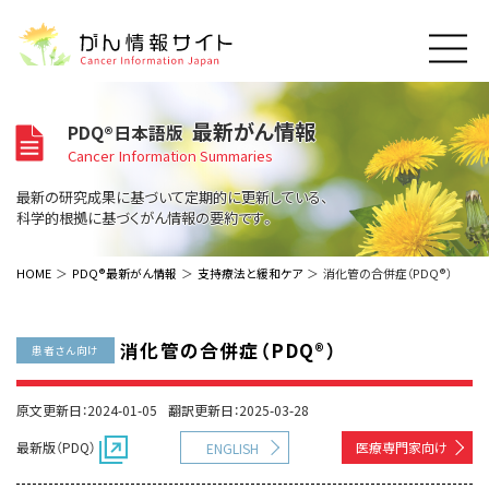
このサイトについて
最新がん情報
PDQ®日本語版
About Cancer Information Japan
Cancer Information Summaries
ご利用規約
がんの種類
最新の研究成果に基づいて定期的に更新している、
Cancer Types
プライバシーポリシー
科学的根拠に基づくがん情報の要約です。
お問い合わせ
脳神経
泌尿器
内分泌
最新がん情報
HOME
PDQ®最新がん情報
支持療法と緩和ケア
消化管の合併症（PDQ®）
Summaries
寄附・協賛のお願い
眼
婦人科
原発不明
寄附・協賛一覧
頭頸部
皮膚
治療（成人）
がん用語辞書
小児
消化管の合併症（PDQ®）
患者さん向け
沿革
Dictionary
呼吸器
骨軟部
治療（小児）
支持療法と緩和ケア
関連リンク
支持療法と緩和ケア
乳腺
造血器
原文更新日：2024-01-05
翻訳更新日：2025-03-28
お知らせ一覧
補完代替医療
News
スクリーニング（検診）
消化管
AIDs関連
最新版（PDQ）
医療専門家向け
ENGLISH
予防
肝胆膵
胚細胞
全般