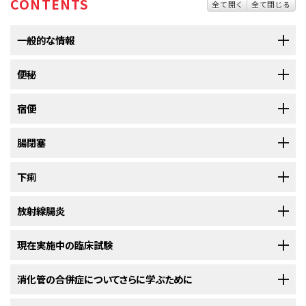
CONTENTS
全て開く
全て閉じる
一般的な情報
消化管
便秘
は、摂取した食物中の
栄養素
の消化吸収と、老廃物の体外への排出
という役割を担う
消化器系
の一部を成しています。消化管には
胃
と
腸
が含
まれます。
宿便
便秘とは、排便が困難であるか排便時に痛みを伴い、排便があまり頻
繁に起こらなくなった状態のことです。
腸閉塞
宿便は、便秘が重症化した病態で、便が乾燥して硬くなり、結腸や直腸
便秘
は、
大腸
を通る
便
の動きが鈍くなることで起こります。便がゆっくりと大
から出てこなくなります。
腸を通過するにつれて、
水分
が失われ、便が硬くなります。
下痢
腸閉塞とは、宿便以外の原因によって小腸または大腸が塞がることで
宿便
は体外に排出できない乾燥した
便
です。治療されていない便秘は宿便
す。
便秘がある人では、
排便
できなくなったり、強くきばらなければ便が排出さ
につながる可能性があります。このため、宿便の原因は便秘の原因と同じ
放射線腸炎
れなくなったり、排便の回数が減ったりすることがあります。
下痢とは、水様の緩い便が頻繁に排泄されることです。
です。詳細については、
便秘の原因
のセクションをご覧ください。
腸閉塞
は、腸のねじれ、ヘルニア、炎症、手術による瘢痕組織、またはがんに
よって引き起こされることがあります。腸閉塞が起こると、便は小腸または
がんの患者さんの排便に「正常」な回数というものはありません。個人差が
現在実施中の臨床試験
急性
下痢
とは、1日に3回以上の緩いまたは水様の
排便
がみられる状態のこ
放射線腸炎は、放射線療法により引き起こされる腸の炎症です。
宿便と便秘には同じような症状がみられますが、宿便は呼吸障害、め
大腸を通過できなくなります。
腸
が部分的または完全に閉塞することがあ
あります。しかし、排便回数が少ないと、便秘になることがあります。
とです。急性下痢は、継続期間が4日間を超え、2週間未満の場合がありま
まい、低血圧など他の重い症状を引き起こすことがあります。
り、ときに2カ所で閉塞することもあります。
NCIの
消化管の合併症についてさらに学ぶために
臨床試験検索
から、現在患者さんを受け入れているNCI支援のがん
す。2カ月以上続く頻繁な水様便は慢性下痢と呼ばれます。下痢は、がん治
小腸
と
大腸
は
放射線
に対して高い感受性を示します。腹部と骨盤の
がん
細
便秘はがんの患者さんによくみられる問題の1つです。
臨床試験を探すことができます（なお、このサイトは日本語検索に対応してお
療のどの段階でも起こりえます。がんの患者さんには、身体的にも精神的
胞
を殺傷するために行われる放射線療法は、腸の内壁に存在する正常細胞
宿便の症状としては次のようなものがあります：
腸閉塞では、腸の一部への
血
流が減少することがあります。血流を正常に