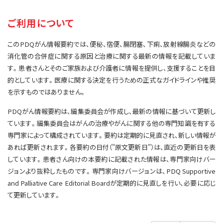
サイト内検索
お問い合わせ
遺伝学的情報
ご利用について
統合、代替、補完療法
このPDQがん情報要約では、便秘、宿便、腸閉塞、下痢、放射線腸炎などの
消化管の合併症に関する原因と治療に関する最新の情報を記載していま
す。患者さんとそのご家族および介護者に情報を提供し、支援することを目
的としています。医療に関する決定を行うための正式なガイドラインや推奨
を示すものではありません。
PDQがん情報要約は、編集委員会が作成し、最新の情報に基づいて更新し
ています。編集委員会はがんの治療やがんに関する他の専門知識を有する
専門家によって構成されています。要約は定期的に見直され、新しい情報が
あれば更新されます。各要約の日付（"原文更新日"）は、直近の更新日を表
しています。患者さん向けの本要約に記載された情報は、専門家向けバー
ジョンより抜粋したものです。専門家向けバージョンは、PDQ Supportive
and Palliative Care Editorial Boardが定期的に見直しを行い、必要に応じ
て更新しています。