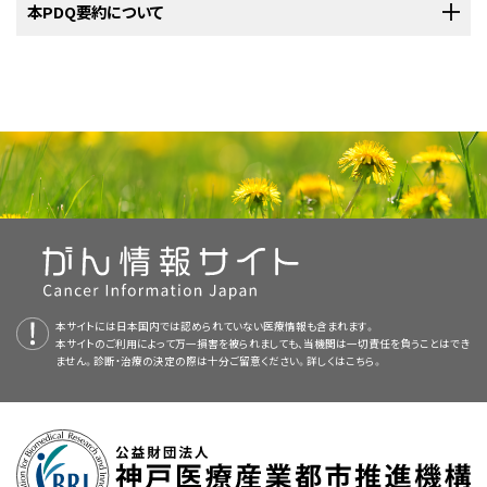
りません。）。がんの種類、患者さんの年齢、試験が実施されている場所に
にも大きなストレスとなるでしょう。
米国国立がん研究所
本PDQ要約について
が提供している便秘または下痢に関する詳しい情報に
にも影響を及ぼします。放射線療法は、がん細胞や他の急速に増殖する細
戻さなければ、対象範囲の
組織
が壊死することもあります。
便秘の一般的な原因としては、加齢、
食事
の変化、水分摂取、運動不足など
基づいて、臨床試験を検索することができます。臨床試験についての
一般的
ついては、以下をご覧ください：
胞の成長を停止させます。腸の内壁に存在している正常な細胞も増殖が速
があります。これらの一般的な原因に加えて、がんの患者さんの便秘には
胃、結腸、および卵巣のがんは、腹部に転移して閉塞を引き起こす可能性が
な情報
もご覧いただけます。
がんの患者さんにおける下痢の最も一般的な原因はがん治療です。
いので、この領域に対する放射線療法により、これらの細胞の増殖が妨げら
次のような原因もあります：
PDQについて
あります。これらのがんの患者さんや腹部の手術または放射線療法を受け
れる場合があります。その結果、組織の自己修復が遅れることになります。
がんの患者さんにおける下痢の原因には、以下のものがあります：
た患者さんは、腸閉塞のリスクが高くなります。腸閉塞は、進行期のがんで
排便ができなくなる
細胞が死んで新しい細胞と入れ替わらないと、その後、数日～数週間にわ
PDQ（Physician Data Query：医師データ照会）は、米国国立がん研究所が
最もよくみられます。
たって
消化管の
問題が発生します。
提供する総括的ながん情報データベースです。PDQデータベースには、が
乾燥した硬い少量の便を排泄するために、以前より強くきばら
便秘とがん治療
んの予防や発見、遺伝学的情報、治療、支持療法、補完代替医療に関する最
放射線腸炎
は、
腹部
、
骨盤
、
直腸
への
放射線療法
を受けている期間中やその
なければならなくなる
腸閉塞は痛みを引き起こす可能性があります。
新かつ公表済みの情報を要約して収載しています。ほとんどの要約につい
薬剤。
化学療法、オピオイド、抗うつ薬、制酸薬、および利尿薬
下痢とがん治療
後に、
腸
の内壁が腫大し
炎症
を起こす
病態
です。放射線の
線量
が高いほど、
て、2つのバージョンが利用可能です。専門家向けの要約には、詳細な情報
は、消化管の神経および筋肉に作用して排便を遅らせることに
排便回数が通常より少ない
化学療法
、
分子標的療法
、
免疫療法
、
放射線療法
、
骨髄移植
、
正常な
組織
が受ける損傷が大きくなります。
腸閉塞によって起こりうる症状を以下に示します：
が専門用語で記載されています。患者さん向けの要約は、理解しやすい平
より、便秘を引き起こす可能性があります。
手術
などのがん治療。
放射線腸炎には
易な表現を用いて書かれています。いずれの場合も、がんに関する正確か
急性
のものと
慢性
のものがあります：
腹部の腫れがある
トイレ習慣の変化。
トイレに行くことについて、プライバシ
つ最新の情報を提供しています。また、ほとんどの要約は
スペイン語
版も利
ーがほとんどなかったり、助けが必要であったりする場合があ
本サイトには日本国内では認められていない医療情報も含まれます。
背中または
腹部
に痛みがある
用可能です。
一部の化学療法や分子標的療法
薬
は、
小腸
における
本サイトのご利用によって万一損害を被られましても、当機関は一切責任を負うことはでき
画像を拡大する
ります。
栄養素
の分解や吸収の過程を変化させ、下痢を引き
腹部の痛みまたは痙攣
ません。診断・治療の決定の際は十分ご留意ください。詳しくは
こちら。
PDQはNCIが提供する1つのサービスです。NCIは、米国国立衛生研究所
通常よりも
排尿
回数が多くなるか少なくなる、もしくは排尿でき
起こします。
（National Institutes of Health：NIH）の一部であり、NIHは連邦政府にお
食道と胃は上部消化管の一部です。
移動制限。
がんのために長期間活動しないでいると、便秘が
なくなる
急性
放射線腸炎は、放射線療法の実施中または放射線療法終
腹部の腫れ
ける生物医学研究の中心機関です。PDQ要約は独立した医学文献のレ
起こる可能性があります。
了後3カ月以内に発生します。
免疫療法は、体の
免疫系
ががんに抵抗するのを助け
ビューに基づいて作成されたものであり、NCIまたはNIHの方針声明ではあ
呼吸障害がある
る、がん治療の一種です。がん
細胞
に対する攻撃は、
便秘
腸疾患。
具体的には過敏性腸症候群や憩室炎などがありま
りません。
慢性
放射線腸炎は放射線療法終了後数カ月で発生することが
正常な細胞や
組織
にも影響を及ぼします。そのため