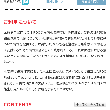
最新版（PDQ）
患者さん向け
ENGLISH
サイト内検索
お問い合わせ
遺伝学的情報
統合、代替、補完療法
ご利用について
医療専門家向けの本PDQがん情報要約では、骨肉腫および骨悪性線維性
組織球腫の治療について、包括的な、専門家の査読を経た、そして証拠に基
づいた情報を提供する。本要約は、がん患者を治療する臨床家に情報を与
え支援するための情報資源として作成されている。これは医療における意
思決定のための公式なガイドラインまたは推奨事項を提供しているわけで
はない。
本要約は編集作業において米国国立がん研究所（NCI）とは独立したPDQ
Pediatric Treatment Editorial Boardにより定期的に見直され、随時更新
される。本要約は独自の文献レビューを反映しており、NCIまたは米国国立
衛生研究所（NIH）の方針声明を示すものではない。
CONTENTS
全て開く
全て閉じる