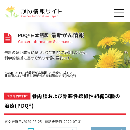
このサイトについて
最新がん情報
PDQ®日本語版
About Cancer Information Japan
Cancer Information Summaries
ご利用規約
がんの種類
最新の研究成果に基づいて定期的に更新している、
Cancer Types
プライバシーポリシー
科学的根拠に基づくがん情報の要約です。
お問い合わせ
脳神経
泌尿器
内分泌
最新がん情報
HOME
PDQ®最新がん情報
治療（小児）
骨肉腫および骨悪性線維性組織球腫の治療(PDQ®)
Summaries
寄附・協賛のお願い
眼
婦人科
原発不明
寄附・協賛一覧
頭頸部
皮膚
治療（成人）
がん用語辞書
小児
骨肉腫および骨悪性線維性組織球腫の
沿革
Dictionary
医療専門家向け
呼吸器
骨軟部
治療（小児）
支持療法と緩和ケア
治療(PDQ®)
関連リンク
支持療法と緩和ケア
乳腺
造血器
お知らせ一覧
補完代替医療
News
スクリーニング（検診）
消化管
AIDs関連
原文更新日：2020-03-25
翻訳更新日：2020-07-31
予防
肝胆膵
胚細胞
全般