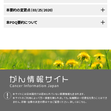
の50％以上は膝周辺の長骨に発生する。骨肉腫はまれに軟部組織または
る。生検が不適切に行われた場合、患肢温存手術に悪影響を及ぼしうるた
呈する。初発時に転移性病変を認める患者では、概略で20％が継続的に無
とが明らかにされている。
；
[
証拠レベル：1iiA
]
[
2
]
[
3
]
内臓で観察される。小児（12歳未満）では青年と比較して、認められる症状、
血管拡張性骨肉腫。
血管拡張性骨肉腫は、X線像
[
4
]
[
5
]
め、画像検査を含むこのような評価は初回生検前に実施すべきである。
病状態を維持し、概略で30％が診断から5年間生存する。
[
1
]
再燃の約50％は治療終了の18ヵ月以内に起こり、5年を超えてから起こる再
本要約の変更点（03/25/2020）
限局性。臨床的に検出可能な転移病変が認められない患者
腫瘍の位置、および転帰に差異はみられないようである。
[
4
]
[
5
]
で動脈瘤様骨嚢腫または巨細胞腫と混同されることがある。
骨悪性線維性組織球腫（MFH）はより高齢の成人においてより一般的にみら
発はわずか5％である。
[
1
]
[
2
]
[
3
]
[
4
]
は、限局性骨肉腫であると考えられる。
ランダム化臨床試験により、臨床的に非転移性の腫瘍患者における再燃予
肺は最初の転移性病変の最もよくみられる部位である。
肺に限局した
[
2
]
この亜型は、通常型骨肉腫としてアプローチされるべきであ
れる。骨悪性線維性組織球腫の患者は、骨肉腫の治療プロトコルに従って
1980年代に実施された2件の試験は、原発腫瘍の外科的切除後に行う化学
PDQがん情報要約は定期的に見直され、新情報が利用可能になり次第更
本PDQ要約について
防に術前補助化学療法と補助化学療法がともに有効であることが明らかに
転移がみられる患者は、他の部位への転移または肺とともに他の部位への
再発骨肉腫または骨悪性線維性組織球腫（MFH）に対する予後因子には以
る。
[
4
]
[
5
]
転移性。初発時にルーチンの臨床検査で部位を問わず転移が
治療され、切除可能なMFH患者の治療成績は、骨肉腫患者の治療成績とほ
療法により骨肉腫の自然経過が変わるかどうかを判定するようにデザイン
新される。本セクションでは、上記の日付における本要約最新変更点を記
されている。
；
[
証拠レベル：1iiA
]Pediatric Oncology Groupにより
転移がみられる患者よりも良好な治療成績を有する。
[
1
]
[
2
]
[
1
]
[
3
]
下のものがある：
見つかった患者は、転移性骨肉腫であると考えられる。
ぼ同じである。
骨肉腫患者同様、腫瘍壊死が良好な患者（腫瘍壊死率が
[
4
]
された。これらの試験で原発腫瘍を外科的に切除した患者の治療成績は、
述する。
実施された研究では、患者が直ちに切断術を実施する群と術前補助療法の
骨内高分化（低悪性度）骨肉腫。
本要約の目的
90％以上）では、腫瘍壊死が不良な患者（腫瘍壊死率が90％未満）よりも長
1970年以前の治療成績と同じような結果を示した；半数以上の患者には診
後に切断術を実施する群にランダムに割り付けられた。患者の大部分がラ
診断時に転移性病変を認める骨肉腫および骨悪性線維性組織球腫に
骨肉腫および骨悪性線維性組織球腫に関する一般情報
期の生存が得られる。
MFH患者の多くは、広範な局所切除を達成する
[
5
]
断から6ヵ月以内に転移が認められ、全体としては、約90％の患者が診断後
対する治療法の選択肢
医療専門家向けの本PDQがん情報要約では、骨肉腫および骨悪性線維性
小細胞骨肉腫。
ンダム化を拒否したため、この研究は規定の被験者数に達することなく終了
ために術前化学療法が必要であろう。
[
6
]
2年以内に再発した。
手術単独群の全生存率（OS）は統計的に低い値で
[
6
]
本文
に以下の記述が追加された；骨肉腫の小児患者における全生存（OS）
組織球腫の治療について、包括的な、専門家の査読を経た、そして証拠に基
とされた。治療を受けた少数の患者の間でも、術前化学療法と術後化学療
あった。
骨肉腫の自然経過は以前と変わっておらず、限局性の切除可能
診断時に転移性病変を認める骨肉腫または骨悪性線維性組織球腫患者に
[
7
]
およびイベントフリー生存（EFS）について、病的骨折がみられた患者とみら
づいた情報を提供する。本要約は、がん患者を治療する臨床家に情報を与
診断後の経過時間。
再発した患者564人の中で、診断後2
法との間で患者の転帰に差は認められなかった。
限局性骨肉腫
[
3
]
限局性骨肉腫および骨悪性線維性組織球腫に対する治療法の選択肢
な原発腫瘍を手術単独で治療した患者のうち、無再燃生存が得られるのは、
対する治療法の選択肢には以下のものがある：
れなかった患者間で有意差は認められなかった。成人では、病的骨折がみ
え支援するための情報資源として作成されている。これは医療における意
年以内に再発した患者は、2年を過ぎて再発した患者より予後
20％未満と予想される。
；
[
証拠レベル：1iiA
]
骨肉腫の治療はまた、以下のように組織学的悪性度にも依存する：
[
6
]
[
8
]
[
9
]
限局性腫瘍は、原発巣である骨に限局している。原発腫瘍を含む骨内に局
られた患者における5年OS率が46％であったのに対し、病的骨折がみられ
思決定のための公式なガイドラインまたは推奨事項を提供しているわけで
が悪かった。
患者431人の別のシリーズにおいて、診断か
[
1
]
化学療法。
限局性骨肉腫または骨悪性線維性組織球腫患者に対する治療法の選択肢
表在性（周辺）骨肉腫
所的なスキップ病変を有する患者は、そのスキップ病変が予定された外科的
なかった患者では69％であった。成人における5年EFS率は、病的骨折がみ
はない。
ら2年未満で再発を来した場合も転帰が不良であった。
[
5
]
には以下のものがある：
診断的評価
切除に含まれる場合は限局性骨肉腫と考えられる。
腫瘍の約半分が大
られた患者で36％であったのに対し、病的骨折がみられなかった患者では
[
2
]
用いられる化学療法薬剤には、大量メトトレキサート、ドキソルビシン、シスプ
初回診断時の年齢。
最初の研究登録時の年齢が高いと、
腿骨に発生する；このうち80％は大腿骨遠位端内に生じる。その他の原発
56％であった。多変量解析で、病的骨折の存在はコホート全体または小児
ラチン、大量イホスファミド、エトポシド、および一部の報告で、カルボプラチ
原発腫瘍の外科的切除
。
査読者および更新情報
骨肉腫の診断は、穿刺吸引法または切開生検法により行える。生検は患肢
予後が悪かった。
部位を頻度の高い順に挙げると、近位脛骨、近位上腕骨、骨盤、顎骨、腓骨、
本サイトには日本国内では認められていない医療情報も含まれます。
[
5
]
患者においてOSまたはEFSに対する統計的に有意な因子ではなかった。成
ンまたはシクロホスファミドがある。
化学療法
（原発腫瘍の根治的な外科的切除前または後に開始され
温存手術（切断することなく悪性骨腫瘍を除去し、同種骨移植または人工装
高悪性度骨肉腫。
高悪性度骨肉腫は発生部位が従来の骨
本サイトのご利用によって万一損害を被られましても、当機関は一切責任を負うことはでき
本要約は編集作業において米国国立がん研究所（NCI）とは独立した
PDQ
肋骨となる。
頭頸部の骨肉腫は、四肢骨の骨肉腫より低悪性度の可能
人患者における病的骨折はOSに対する独立した予後因子のままであった。
[
3
]
る）。
ません。診断・治療の決定の際は十分ご留意ください。詳しくは
こちら。
傍骨性（傍皮質性）高分化（低悪性度）骨肉腫。
[
6
]
具による骨または関節の置換を行うこと）に熟練した外科医による実施が望
中心部か骨表面かにかかわらず、手術と全身化学療法が必要
証拠（化学療法）：
診断時の転移病変の存在。
初発時に転移病変が存在す
Pediatric Treatment Editorial Board
により定期的に見直され、随時更新
性が高く
、より年齢の高い患者に発生する可能性が高い。
[
4
]
手術が実施不可能であるか、または外科的切除縁が不十分な場合、
[
7
]
ましい。これらの症例では、最初の生検切開の位置がきわめて重要である。
である。
再発骨肉腫および骨悪性線維性組織球腫の治療