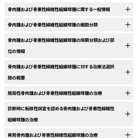
骨肉腫および骨悪性線維性組織球腫に関する一般情報
小児および青年のがん患者の生存において、劇的な改善が達成されてい
骨肉腫および骨悪性線維性組織球腫の細胞分類
る。1975年から2010年の間に、小児がんの死亡率は50％以上低下した。
骨肉腫では、5年生存率が同じ期間に15歳未満の小児において40％か
[
1
]
骨肉腫は、腫瘍細胞が骨または類骨組織を直接形成していることを特徴と
骨肉腫および骨悪性線維性組織球腫の病期分類および部
ら76％に、15～19歳の青年において56％から約66％に増加したが、1980年
する悪性腫瘍である。世界保健機関（WHO）による骨腫瘍の組織学的分類
位の情報
代以降は実質的に改善していない。
[
2
]
は、骨肉腫を骨内（髄質）骨肉腫と表在性（周辺）骨肉腫
に分け、
[
1
]
[
2
]
[
3
]
それぞれのグループに多くの亜型を認めている。
骨格系悪性腫瘍にはEnnekingの病期分類システムが歴史的に用いられて
骨肉腫および骨悪性線維性組織球腫に対する治療法選択
疾患の概要
いた。
この病期分類システムでは、原発腫瘍の侵攻性を
コンパートメント
[
1
]
骨内（髄質）骨肉腫
肢の概要
内
または
コンパートメント外
の記述子により推測していた。米国がん合同委
骨肉腫は、主として青年および若年成人に発生する。米国国立がん研究所
員会による悪性骨腫瘍のためのTNM（腫瘍、リンパ節、転移）病期分類シス
（National Cancer Institute）のSurveillance, Epidemiology, and End
治療が成功するためには一般に、効果的な全身化学療法と臨床的に検出可
限局性骨肉腫および骨悪性線維性組織球腫の治療
テムは、小児骨肉腫に広く用いられておらず、患者は予後的病期グループに
Resultsプログラムのデータをレビューした結果、0～24歳の人で毎年100万
能な病変すべての完全切除を併用する必要がある。荷重がかかる骨に腫瘍
基づいて層別化されていない。
人当たり4.4例という骨肉腫症発生率が推定された。
米国勢調査局で
[
3
]
を有する患者には、患肢温存手術の妨げとなる病的骨折を防止するため、
手術および化学療法を受ける限局性骨肉腫患者の5年全生存率（OS）は62
診断時に転移性病変を認める骨肉腫および骨悪性線維性
は、2010年にはこの年齢範囲の人口は1億1000万人であり、小児および25
骨内通常型骨肉腫。
最もよくみられる病理学的亜型は骨
保護的な荷重負荷が推奨される。
骨肉腫は、治療目的で以下の1つとして記述される：
～65％である。
限局性骨肉腫患者にとって完全な外科的切除はきわめ
[
1
]
歳未満の若年成人において年間約450例が発生すると推定された。
組織球腫の治療
内通常型骨肉腫であり、壊死範囲、異型細胞分裂、および悪性
て重要である；しかしながら、手術単独で治療された患者の80％以上が転
骨肉腫が明らかになった患者または骨肉腫が疑われる患者は、骨肉腫の外
類骨組織および/または軟骨形成を特徴とする。その他の亜型
移性腫瘍を発生させる。
ランダム化臨床試験により、切除可能な限局性
[
2
]
骨肉腫は小児腫瘍の約5％を占めている。小児および青年において、骨肉腫
科的治療に詳しい整形外科腫瘍医による初期評価を必ず受ける必要があ
ははるかにまれであり、いずれも発生頻度は5％未満である。
骨肉腫を有する患者の約20～25％は、臨床的に検出可能な転移性病変を
再発骨肉腫および骨悪性線維性組織球腫の治療
原発性骨肉腫患者の再燃または再発予防に補助化学療法が有効であるこ