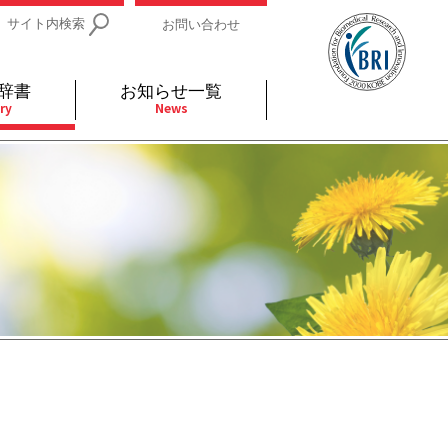
サイト内検索
お問い合わせ
辞書
お知らせ一覧
ry
News
IDs関連
小児
関連リンク
細胞
支持療法と緩和ケア
分泌
補完代替医療
発不明
全般