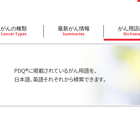
がんの種類
最新がん情報
がん用語
Cancer Types
Summaries
Dictiona
経
成人）
乳腺
婦人科
予防
A
用規約
寄附・協賛のお願い
小児）
消化管
皮膚
遺伝学的情報
胚
PDQ®に掲載されているがん用語を、
バシーポリシー
寄附・協賛一覧
部
法と緩和ケア
肝胆膵
骨軟部
統合、代替、補完療法
内
日本語、英語それぞれから検索できます。
い合わせ
沿革
器
ーニング（検診）
泌尿器
造血器
原