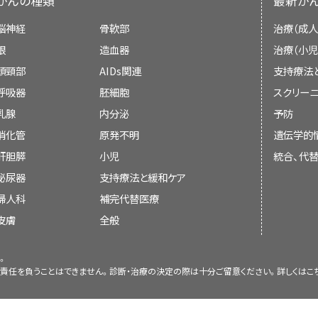
がんの種類
最新が
脳神経
骨軟部
治療（成人
眼
造血器
治療（小児
頭頸部
AIDs関連
支持療法
呼吸器
胚細胞
スクリーニ
乳腺
内分泌
予防
消化管
原発不明
遺伝学的
肝胆膵
小児
統合、代
泌尿器
支持療法と緩和ケア
婦人科
補完代替医療
皮膚
全般
。
責任を負うことはできません。診断・治療の決定の際は十分ご留意ください。詳しくは
こ