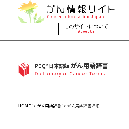
このサイトについて
About Us
脳神
治療（
ご利
このサイトについて
がんの種類
最新がん情報
眼
治療（
がん用語辞書
PDQ®日本語版
プライ
About Cancer Information Japan
Cancer Types
Summaries
頭頸
支持療
Dictionary of Cancer Terms
お問
呼吸
スクリ
HOME
がん用語辞書
がん用語辞書詳細