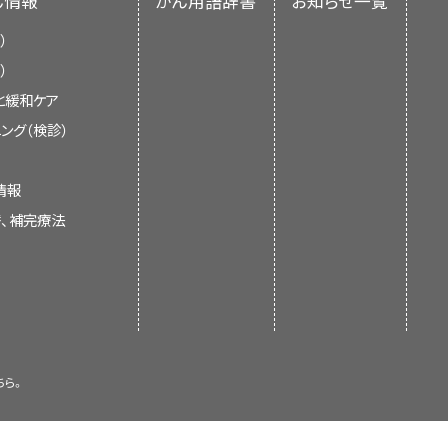
ん情報
がん用語辞書
お知らせ一覧
）
）
と緩和ケア
ング（検診）
情報
替、補完療法
ちら。